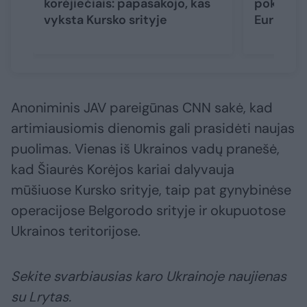
korėjiečiais: papasakojo, kas
pokytis s
vyksta Kursko srityje
Europą
Anoniminis JAV pareigūnas CNN sakė, kad
artimiausiomis dienomis gali prasidėti naujas
puolimas. Vienas iš Ukrainos vadų pranešė,
kad Šiaurės Korėjos kariai dalyvauja
mūšiuose Kursko srityje, taip pat gynybinėse
operacijose Belgorodo srityje ir okupuotose
Ukrainos teritorijose.
Sekite svarbiausias karo Ukrainoje naujienas
su Lrytas.