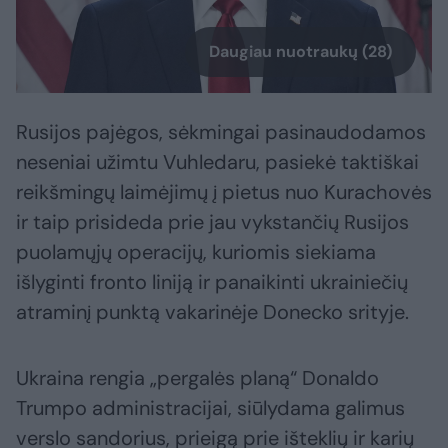
Daugiau nuotraukų (28)
Rusijos pajėgos, sėkmingai pasinaudodamos
neseniai užimtu Vuhledaru, pasiekė taktiškai
reikšmingų laimėjimų į pietus nuo Kurachovės
ir taip prisideda prie jau vykstančių Rusijos
puolamųjų operacijų, kuriomis siekiama
išlyginti fronto liniją ir panaikinti ukrainiečių
atraminį punktą vakarinėje Donecko srityje.
Ukraina rengia „pergalės planą“ Donaldo
Trumpo administracijai, siūlydama galimus
verslo sandorius, prieigą prie išteklių ir karių