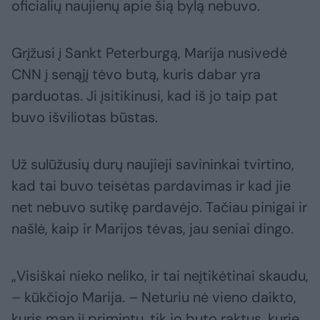
oficialių naujienų apie šią bylą nebuvo.
Grįžusi į Sankt Peterburgą, Marija nusivedė
CNN į senąjį tėvo butą, kuris dabar yra
parduotas. Ji įsitikinusi, kad iš jo taip pat
buvo išviliotas būstas.
Už sulūžusių durų naujieji savininkai tvirtino,
kad tai buvo teisėtas pardavimas ir kad jie
net nebuvo sutikę pardavėjo. Tačiau pinigai ir
našlė, kaip ir Marijos tėvas, jau seniai dingo.
„Visiškai nieko neliko, ir tai neįtikėtinai skaudu,
– kūkčiojo Marija. – Neturiu nė vieno daikto,
kuris man jį primintų, tik jo buto raktus, kurie