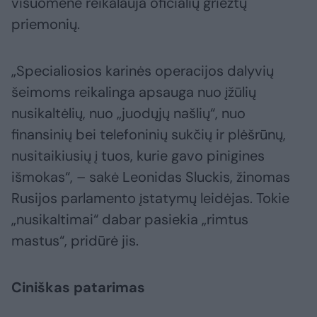
visuomenė reikalauja oficialių griežtų
priemonių.
„Specialiosios karinės operacijos dalyvių
šeimoms reikalinga apsauga nuo įžūlių
nusikaltėlių, nuo „juodųjų našlių“, nuo
finansinių bei telefoninių sukčių ir plėšrūnų,
nusitaikiusių į tuos, kurie gavo pinigines
išmokas“, – sakė Leonidas Sluckis, žinomas
Rusijos parlamento įstatymų leidėjas. Tokie
„nusikaltimai“ dabar pasiekia „rimtus
mastus“, pridūrė jis.
Ciniškas patarimas