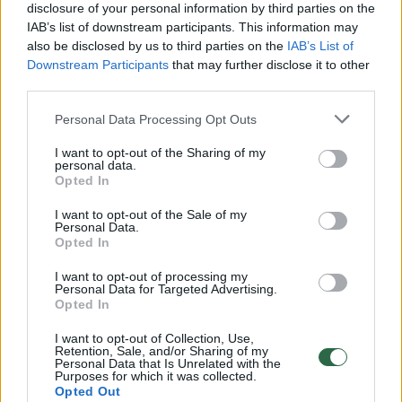
disclosure of your personal information by third parties on the
Kai Rusijos karys žūsta mūšyje, jo artimiausi
IAB’s list of downstream participants. This information may
also be disclosed by us to third parties on the
IAB’s List of
giminaičiai gauna vienkartines išmokas iš
Downstream Participants
that may further disclose it to other
kariuomenės, prasidedančias nuo 5 milijonų
third parties.
rublių (daugiau kaip 55 tūkst. eurų) –
Personal Data Processing Opt Outs
kompensaciją, skirtą užtikrinti šauktinius, kad
I want to opt-out of the Sharing of my
jei – ir dažnai kada – įvyks blogiausia, jų
personal data.
Opted In
artimaisiais bus pasirūpinta.
I want to opt-out of the Sale of my
Personal Data.
Opted In
Tačiau Rusijoje didėja susirūpinimas, kad šia
išmoka vis dažniau naudojasi beširdės
I want to opt-out of processing my
Personal Data for Targeted Advertising.
sukčiautojos, kurias Rusijos pareigūnai ir
Opted In
valstybinė žiniasklaida vadina „juodosiomis
I want to opt-out of Collection, Use,
našlėmis“. Jos įvilioja pažeidžiamus vyrus į
Retention, Sale, and/or Sharing of my
Personal Data that Is Unrelated with the
Purposes for which it was collected.
fiktyvias santuokas prieš išlydėdamos juos į
Opted Out