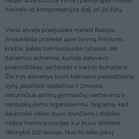
mainais už kompensacijos dalį, jei jie žūtų.
Vienu atveju praėjusiais metais Rusijos
žiniasklaida pranešė apie tyrimą Primorės
krašte, šalies tolimuosiuose rytuose, dėl
įtariamos schemos, kurioje dalyvavo
praporščikas, seržantas ir karinis buhalteris.
Šie trys asmenys buvo kaltinami pažeidžiamų
vyrų, įskaitant našlaičius ir žmones,
neturinčius artimų giminaičių, verbavimu ir
santuokų jiems organizavimu. Teigiama, kad
šauktiniai vėliau buvo siunčiami į didelės
rizikos fronto pozicijas, kur buvo didesnė
tikimybė žūti kovoje. Nuo to laiko jokių