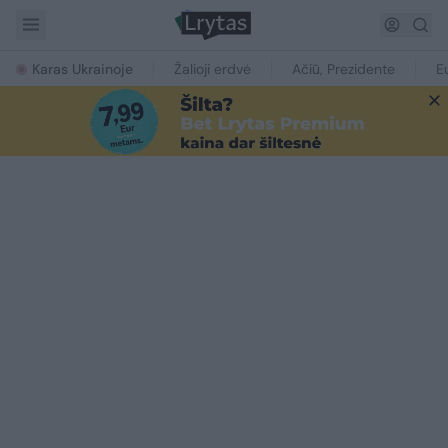
Karas Ukrainoje
Žalioji erdvė
Ačiū, Prezidente
E