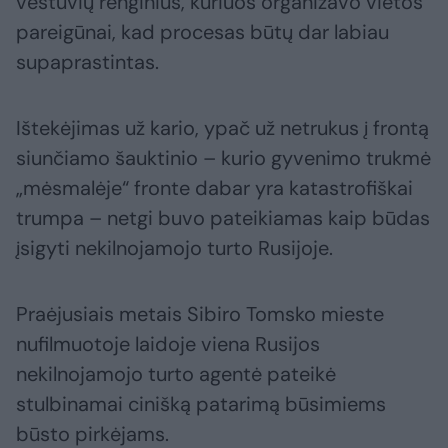
vestuvių renginius, kuriuos organizavo vietos
pareigūnai, kad procesas būtų dar labiau
supaprastintas.
Ištekėjimas už kario, ypač už netrukus į frontą
siunčiamo šauktinio – kurio gyvenimo trukmė
„mėsmalėje“ fronte dabar yra katastrofiškai
trumpa – netgi buvo pateikiamas kaip būdas
įsigyti nekilnojamojo turto Rusijoje.
Praėjusiais metais Sibiro Tomsko mieste
nufilmuotoje laidoje viena Rusijos
nekilnojamojo turto agentė pateikė
stulbinamai cinišką patarimą būsimiems
būsto pirkėjams.