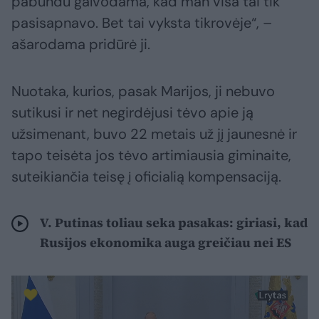
pabundu galvodama, kad man visa tai tik
pasisapnavo. Bet tai vyksta tikrovėje“, –
ašarodama pridūrė ji.
Nuotaka, kurios, pasak Marijos, ji nebuvo
sutikusi ir net negirdėjusi tėvo apie ją
užsimenant, buvo 22 metais už jį jaunesnė ir
tapo teisėta jos tėvo artimiausia giminaite,
suteikiančia teisę į oficialią kompensaciją.
V. Putinas toliau seka pasakas: giriasi, kad
Rusijos ekonomika auga greičiau nei ES