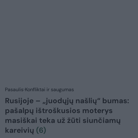
Pasaulis
Konfliktai ir saugumas
Rusijoje – „juodųjų našlių“ bumas:
pašalpų ištroškusios moterys
masiškai teka už žūti siunčiamų
kareivių
(6)