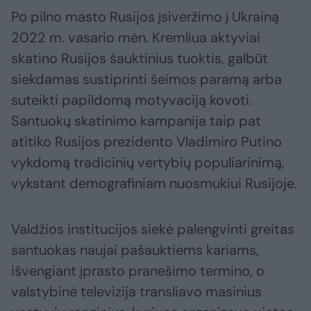
Po pilno masto Rusijos įsiveržimo į Ukrainą
2022 m. vasario mėn. Kremliua aktyviai
skatino Rusijos šauktinius tuoktis, galbūt
siekdamas sustiprinti šeimos paramą arba
suteikti papildomą motyvaciją kovoti.
Santuokų skatinimo kampanija taip pat
atitiko Rusijos prezidento Vladimiro Putino
vykdomą tradicinių vertybių populiarinimą,
vykstant demografiniam nuosmukiui Rusijoje.
Valdžios institucijos siekė palengvinti greitas
santuokas naujai pašauktiems kariams,
išvengiant įprasto pranešimo termino, o
valstybinė televizija transliavo masinius