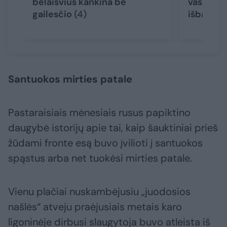
belaisvius kankina be
vasara g
gailesčio
(4)
išbandy
Santuokos mirties patale
Pastaraisiais mėnesiais rusus papiktino
daugybė istorijų apie tai, kaip šauktiniai prieš
žūdami fronte esą buvo įvilioti į santuokos
spąstus arba net tuokėsi mirties patale.
Vienu plačiai nuskambėjusiu „juodosios
našlės“ atveju praėjusiais metais karo
ligoninėje dirbusi slaugytoja buvo atleista iš