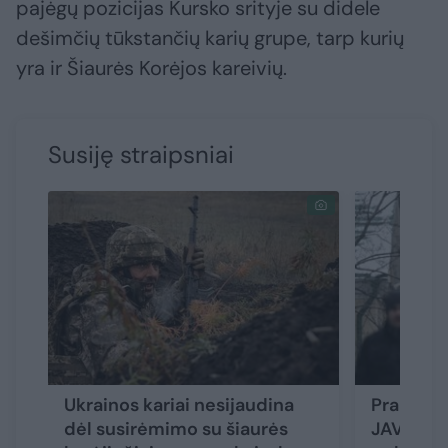
pajėgų pozicijas Kursko srityje su didele
dešimčių tūkstančių karių grupe, tarp kurių
yra ir Šiaurės Korėjos kareivių.
Susiję straipsniai
Ukrainos kariai nesijaudina
Prancūzų
dėl susirėmimo su šiaurės
JAV pozi