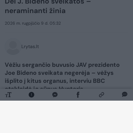
Dėl J. Bideno sveikatos –
neraminanti žinia
2026 m. rugpjūčio 9 d. 05:32
Lrytas.lt
Vėžiu sergančio buvusio JAV prezidento
Joe Bideno sveikata negerėja – vėžys
išplito į kitus organus, interviu BBC
atskleidė jo sūnus Hunteris.