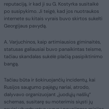
reputaciją, ir kad ji su G. Kostyrka susitaikė
po susipykimo. Ji teigė, kad jos nuotraukos
internete su kitais vyrais buvo skirtos sukelti
Georgijaus pavydą.
A. Varjuchinos, kaip artimiausios giminaitės,
statusas galiausiai buvo panaikintas teisme,
tačiau skandalas sukėlė plačią pasipiktinimo
bangą.
Tačiau būta ir šokiruojančių incidentų, kai
Rusijos saugumo pajėgų nariai, atrodo,
dalyvavo organizuojant „juodųjų našlių“
schemas, susitarę su moterimis siųsti jų
naujai užverbuotus vyrus į pavojingas misijas