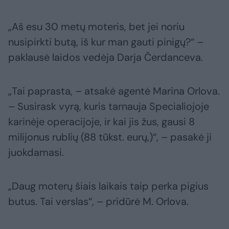
„Aš esu 30 metų moteris, bet jei noriu
nusipirkti butą, iš kur man gauti pinigų?“ –
paklausė laidos vedėja Darja Čerdanceva.
„Tai paprasta, – atsakė agentė Marina Orlova.
– Susirask vyrą, kuris tarnauja Specialiojoje
karinėje operacijoje, ir kai jis žus, gausi 8
milijonus rublių (88 tūkst. eurų,)“, – pasakė ji
juokdamasi.
„Daug moterų šiais laikais taip perka pigius
butus. Tai verslas“, – pridūrė M. Orlova.