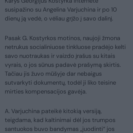
Karys Georgijus Kostyrka internete
susipažino su Angelina Varjuchina ir po 10
dienų ją vedė, o vėliau grįžo į savo dalinį.
Pasak G. Kostyrkos motinos, naujoji žmona
netrukus socialiniuose tinkluose pradėjo kelti
savo nuotraukas ir vaizdo įrašus su kitais
vyrais, o jos sūnus padavė prašymą skirtis.
Tačiau jis žuvo mūšyje dar nebaigus
sutvarkyti dokumentų, todėl ji liko teisine
mirties kompensacijos gavėja.
A. Varjuchina pateikė kitokią versiją,
teigdama, kad kaltinimai dėl jos trumpos
santuokos buvo bandymas „juodinti“ jos