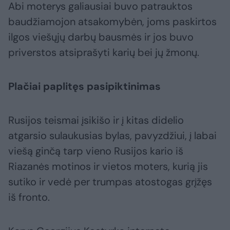
Abi moterys galiausiai buvo patrauktos
baudžiamojon atsakomybėn, joms paskirtos
ilgos viešųjų darbų bausmės ir jos buvo
priverstos atsiprašyti karių bei jų žmonų.
Plačiai paplitęs pasipiktinimas
Rusijos teismai įsikišo ir į kitas didelio
atgarsio sulaukusias bylas, pavyzdžiui, į labai
viešą ginčą tarp vieno Rusijos kario iš
Riazanės motinos ir vietos moters, kurią jis
sutiko ir vedė per trumpas atostogas grįžęs
iš fronto.