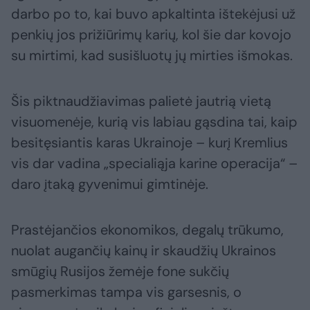
darbo po to, kai buvo apkaltinta ištekėjusi už
penkių jos prižiūrimų karių, kol šie dar kovojo
su mirtimi, kad susišluotų jų mirties išmokas.
Šis piktnaudžiavimas palietė jautrią vietą
visuomenėje, kurią vis labiau gąsdina tai, kaip
besitęsiantis karas Ukrainoje – kurį Kremlius
vis dar vadina „specialiąja karine operacija“ –
daro įtaką gyvenimui gimtinėje.
Prastėjančios ekonomikos, degalų trūkumo,
nuolat augančių kainų ir skaudžių Ukrainos
smūgių Rusijos žemėje fone sukčių
pasmerkimas tampa vis garsesnis, o