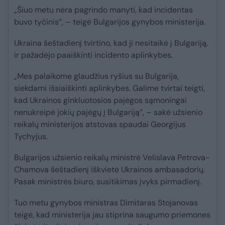
„Šiuo metu nėra pagrindo manyti, kad incidentas
buvo tyčinis“, – teigė Bulgarijos gynybos ministerija.
Ukraina šeštadienį tvirtino, kad ji nesitaikė į Bulgariją,
ir pažadėjo paaiškinti incidento aplinkybes.
„Mes palaikome glaudžius ryšius su Bulgarija,
siekdami išsiaiškinti aplinkybes. Galime tvirtai teigti,
kad Ukrainos ginkluotosios pajėgos sąmoningai
nenukreipė jokių pajėgų į Bulgariją“, – sakė užsienio
reikalų ministerijos atstovas spaudai Georgijus
Tychyjus.
Bulgarijos užsienio reikalų ministrė Velislava Petrova-
Chamova šeštadienį iškvietė Ukrainos ambasadorių.
Pasak ministrės biuro, susitikimas įvyks pirmadienį.
Tuo metu gynybos ministras Dimitaras Stojanovas
teigė, kad ministerija jau stiprina saugumo priemones