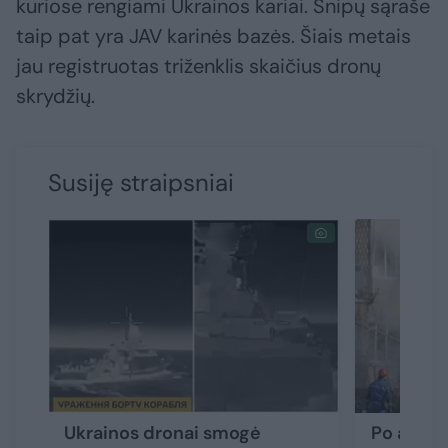
kuriose rengiami Ukrainos kariai. Šnipų sąraše
taip pat yra JAV karinės bazės. Šiais metais
jau registruotas triženklis skaičius dronų
skrydžių.
Susiję straipsniai
Ukrainos dronai smogė
Po atakos