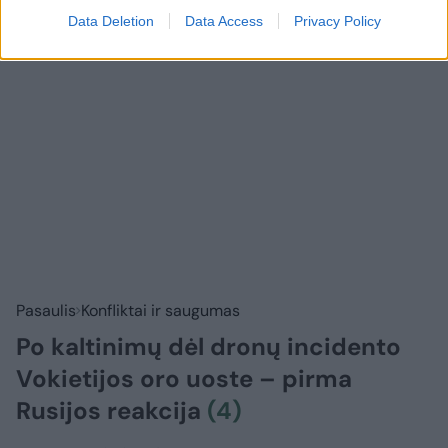
Data Deletion
Data Access
Privacy Policy
Pasaulis
Konfliktai ir saugumas
Po kaltinimų dėl dronų incidento
Vokietijos oro uoste – pirma
Rusijos reakcija
(4)