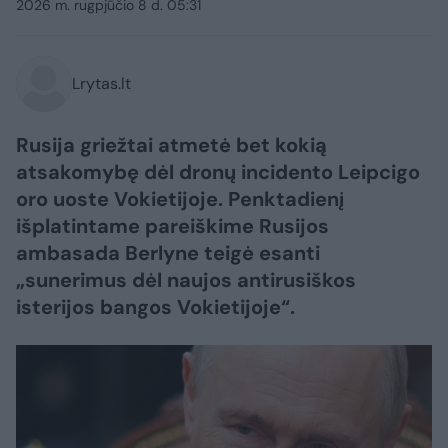
2026 m. rugpjūčio 8 d. 05:31
Lrytas.lt
Rusija griežtai atmetė bet kokią
atsakomybę dėl dronų incidento Leipcigo
oro uoste Vokietijoje. Penktadienį
išplatintame pareiškime Rusijos
ambasada Berlyne teigė esanti
„sunerimus dėl naujos antirusiškos
isterijos bangos Vokietijoje“.