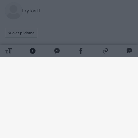
Lrytas.lt
Nuolat pildoma
Rusijos invazijai į Ukrainą įžengus jau į
penktuosius metus, Kyjivo pajėgos toliau
tvirtai ginasi nuo okupantų. Tuo tarpu
Maskva siekia užimti kuo daugiau
Ukrainos teritorijų ir užsitikrinti sau
palankias taikos sąlygas, sąjungininkams
siekiant skubiai užbaigti karą.​​​​​​​​​​​​​​​​​​​​​​​​​​​