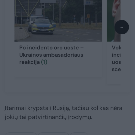
→
Po incidento oro uoste –
Vokietijo
Ukrainos ambasadoriaus
incident
reakcija
(1)
uoste – 
scenarij
Įtarimai krypsta į Rusiją, tačiau kol kas nėra
jokių tai patvirtinančių įrodymų.