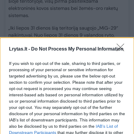
šioje teritorijoje, visų pirma pasitelkdama
elektroninės kovos sistemas bei žemės-oro raketų
sistemas.
„Iki liepos 31 dienos šią teritoriją saugojo „MiG-29“
naikintuvai. Nuo liepos 31 dienos 9 valandos ryto,
atsižvelgiant į įvykius Rumunijoje, sustiprinome oro
Lrytas.lt -
Do Not Process My Personal Information
erdvės stebėjimą, dislokuodami papildomas pajėgas
ir išteklius – ten buvo perkeltos oro gynybos
sistemos, „Cougar“ sraigtasparniai ir „Su-25“ lėktuvai.
If you wish to opt-out of the sale, sharing to third parties, or
processing of your personal or sensitive information for
Taip pat atitinkamuose radaro postuose buvo
targeted advertising by us, please use the below opt-out
dislokuotos papildomos radaro stotys“, – sakė D.
section to confirm your selection. Please note that after your
Stojanovas.
opt-out request is processed you may continue seeing
interest-based ads based on personal information utilized by
Kaip skelbta, šeštadienio, rugpjūčio 8 d., ryte iš
us or personal information disclosed to third parties prior to
Rumunijos pusės į Bulgarijos oro erdvę įskrido
your opt-out. You may separately opt-out of the further
dronas, kuris sprogo maždaug už 100 metrų nuo
disclosure of your personal information by third parties on the
sienos.
IAB’s list of downstream participants. This information may
also be disclosed by us to third parties on the
IAB’s List of
Skaityti daugiau
Downstream Participants
that may further disclose it to other