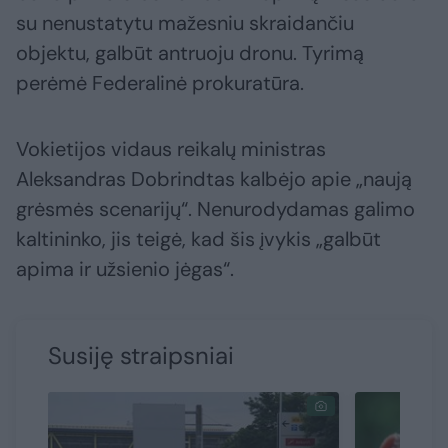
su nenustatytu mažesniu skraidančiu
objektu, galbūt antruoju dronu. Tyrimą
perėmė Federalinė prokuratūra.
Vokietijos vidaus reikalų ministras
Aleksandras Dobrindtas kalbėjo apie „naują
grėsmės scenarijų“. Nenurodydamas galimo
kaltininko, jis teigė, kad šis įvykis „galbūt
apima ir užsienio jėgas“.
Susiję straipsniai