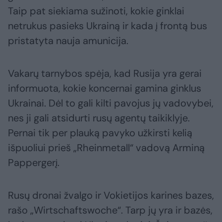
Taip pat siekiama sužinoti, kokie ginklai
netrukus pasieks Ukrainą ir kada į frontą bus
pristatyta nauja amunicija.
Vakarų tarnybos spėja, kad Rusija yra gerai
informuota, kokie koncernai gamina ginklus
Ukrainai. Dėl to gali kilti pavojus jų vadovybei,
nes ji gali atsidurti rusų agentų taikiklyje.
Pernai tik per plauką pavyko užkirsti kelią
išpuoliui prieš „Rheinmetall“ vadovą Arminą
Pappergerį.
Rusų dronai žvalgo ir Vokietijos karines bazes,
rašo „Wirtschaftswoche“. Tarp jų yra ir bazės,