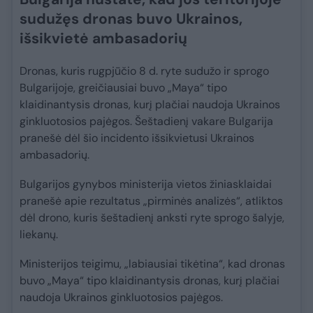
sudužęs dronas buvo Ukrainos,
išsikvietė ambasadorių
Dronas, kuris rugpjūčio 8 d. ryte sudužo ir sprogo
Bulgarijoje, greičiausiai buvo „Maya“ tipo
klaidinantysis dronas, kurį plačiai naudoja Ukrainos
ginkluotosios pajėgos. Šeštadienį vakare Bulgarija
pranešė dėl šio incidento išsikvietusi Ukrainos
ambasadorių.
Bulgarijos gynybos ministerija vietos žiniasklaidai
pranešė apie rezultatus „pirminės analizės“, atliktos
dėl drono, kuris šeštadienį anksti ryte sprogo šalyje,
liekanų.
Ministerijos teigimu, „labiausiai tikėtina“, kad dronas
buvo „Maya“ tipo klaidinantysis dronas, kurį plačiai
naudoja Ukrainos ginkluotosios pajėgos.