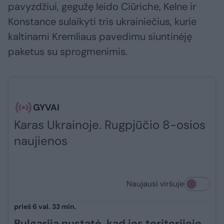
pavyzdžiui, gegužę leido Ciūriche, Kelne ir
Konstance sulaikyti tris ukrainiečius, kurie
kaltinami Kremliaus pavedimu siuntinėję
paketus su sprogmenimis.
GYVAI
Karas Ukrainoje. Rugpjūčio 8-osios
naujienos
Naujausi viršuje
prieš 6 val. 33 min.
Bulgarija nustatė, kad jos teritorijoje