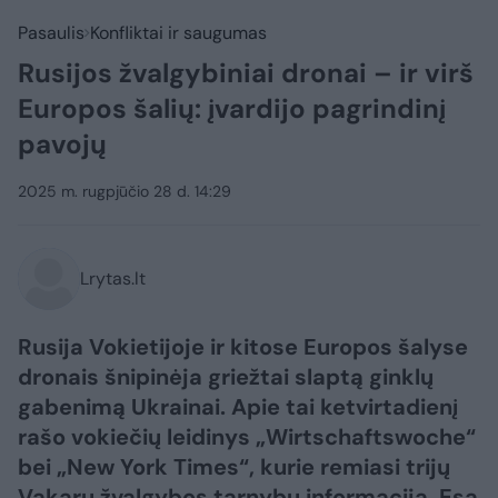
Pasaulis
Konfliktai ir saugumas
Rusijos žvalgybiniai dronai – ir virš
Europos šalių: įvardijo pagrindinį
pavojų
2025 m. rugpjūčio 28 d. 14:29
Lrytas.lt
Rusija Vokietijoje ir kitose Europos šalyse
dronais šnipinėja griežtai slaptą ginklų
gabenimą Ukrainai. Apie tai ketvirtadienį
rašo vokiečių leidinys „Wirtschaftswoche“
bei „New York Times“, kurie remiasi trijų
Vakarų žvalgybos tarnybų informacija. Esą