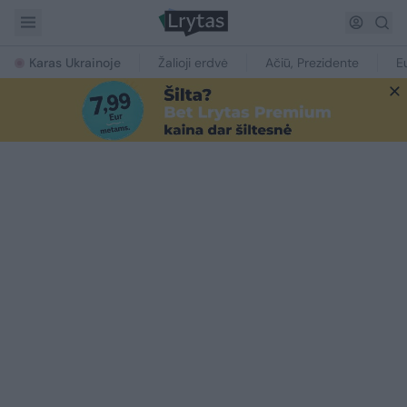
Karas Ukrainoje
Žalioji erdvė
Ačiū, Prezidente
E