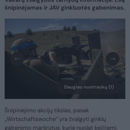
šnipinėjamas ir JAV ginkluotės gabenimas.
Daugiau nuotraukų (1)
Šnipinėjimo akcijų tikslas, pasak
„Wirtschaftswoche“ yra žvalgyti ginklų
gabenimo maršrutus, kurie nuolat keičiami.