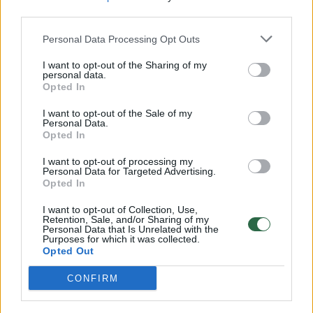
third parties.
Personal Data Processing Opt Outs
Rusija
Europa
parama Ukrainai
Rodyti daugiau žymių
I want to opt-out of the Sharing of my
personal data.
Opted In
I want to opt-out of the Sale of my
Komentuoti po šiuo straipsniu
Personal Data.
Opted In
Komentuoti gali tik Lrytas registruoti vartotojai.
I want to opt-out of processing my
Personal Data for Targeted Advertising.
Prisijunkite prie registruotų vartotojų
Opted In
bendruomenės ir bendraukite komentaruose!
I want to opt-out of Collection, Use,
Retention, Sale, and/or Sharing of my
Personal Data that Is Unrelated with the
Purposes for which it was collected.
Rodyti komentarus
Opted Out
Prisijungti komentatoriams
CONFIRM