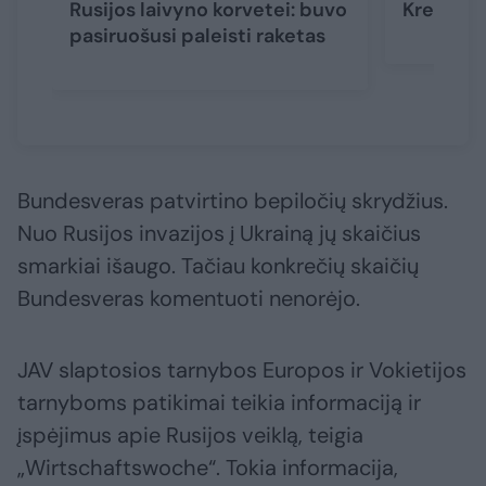
Rusijos laivyno korvetei: buvo
Kremliau
pasiruošusi paleisti raketas
Bundesveras patvirtino bepiločių skrydžius.
Nuo Rusijos invazijos į Ukrainą jų skaičius
smarkiai išaugo. Tačiau konkrečių skaičių
Bundesveras komentuoti nenorėjo.
JAV slaptosios tarnybos Europos ir Vokietijos
tarnyboms patikimai teikia informaciją ir
įspėjimus apie Rusijos veiklą, teigia
„Wirtschaftswoche“. Tokia informacija,