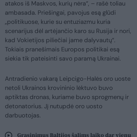
atakos iš Maskvos, kurių nėra“, – rašė toliau
ambasada. Priešingai, pavojus esą glūdi
„politikuose, kurie su entuziazmu kuria
scenarijus dėl artėjančio karo su Rusija ir nori,
kad Vokietijos piliečiai jame dalyvautų“.
Tokiais pranešimais Europos politikai esą
siekia tik pateisinti savo paramą Ukrainai.
Antradienio vakarą Leipcigo-Halės oro uoste
netoli Ukrainos krovininio lėktuvo buvo
aptiktas dronas, kuriame buvo sprogmenų ir
detonatorius. Jį nutupdė oro uosto
darbuotojas.
Grasinimus Baltijos šalims laiko dar vienu