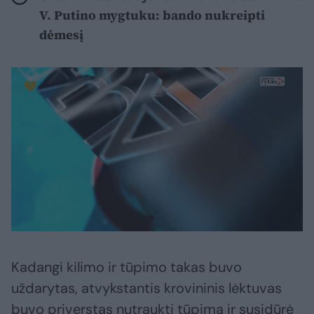
V. Putino mygtuku: bando nukreipti
dėmesį
Kadangi kilimo ir tūpimo takas buvo
uždarytas, atvykstantis krovininis lėktuvas
buvo priverstas nutraukti tūpimą ir susidūrė