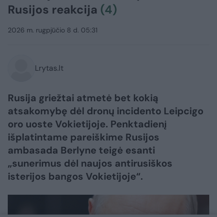
Rusijos reakcija
(4)
2026 m. rugpjūčio 8 d. 05:31
Lrytas.lt
Rusija griežtai atmetė bet kokią
atsakomybę dėl dronų incidento Leipcigo
oro uoste Vokietijoje. Penktadienį
išplatintame pareiškime Rusijos
ambasada Berlyne teigė esanti
„sunerimus dėl naujos antirusiškos
isterijos bangos Vokietijoje“.