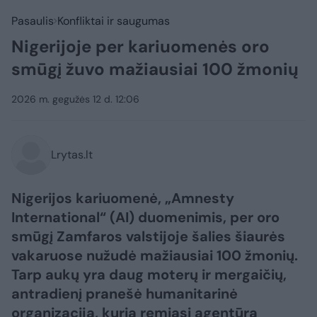
Pasaulis
Konfliktai ir saugumas
Nigerijoje per kariuomenės oro
smūgį žuvo mažiausiai 100 žmonių
2026 m. gegužės 12 d. 12:06
Lrytas.lt
Nigerijos kariuomenė, „Amnesty
International“ (AI) duomenimis, per oro
smūgį Zamfaros valstijoje šalies šiaurės
vakaruose nužudė mažiausiai 100 žmonių.
Tarp aukų yra daug moterų ir mergaičių,
antradienį pranešė humanitarinė
organizacija, kuria remiasi agentūra