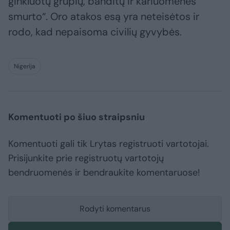
ginkluotų grupių, banditų ir kariuomenės
smurto“. Oro atakos esą yra neteisėtos ir
rodo, kad nepaisoma civilių gyvybės.
Nigerija
Komentuoti po šiuo straipsniu
Komentuoti gali tik Lrytas registruoti vartotojai.
Prisijunkite prie registruotų vartotojų
bendruomenės ir bendraukite komentaruose!
Rodyti komentarus