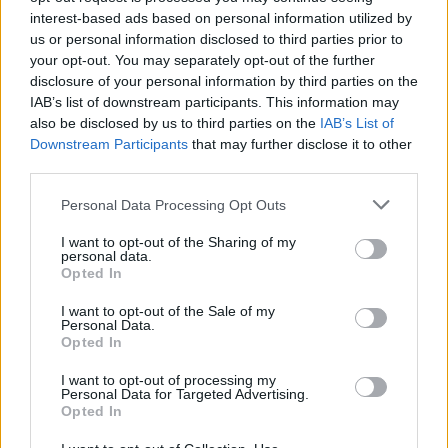
interest-based ads based on personal information utilized by
us or personal information disclosed to third parties prior to
Kariuomenė Nigerijos šiaurės vakaruose
your opt-out. You may separately opt-out of the further
disclosure of your personal information by third parties on the
kovoja su banditais, o šiaurės rytuose su 17
IAB’s list of downstream participants. This information may
metų trunkančiu islamistų sukilimu. JAV per
also be disclosed by us to third parties on the
IAB’s List of
Downstream Participants
that may further disclose it to other
praėjusių metų Kalėdas atakavo spėjamas
third parties.
islamistų bazes Nigerijos šiaurės vakaruose.
Personal Data Processing Opt Outs
Prieš tai JAV prezidentas Donaldas Trumpas
apkaltino Nigeriją nepakankamai saugant
I want to opt-out of the Sharing of my
personal data.
krikščionis.
Opted In
I want to opt-out of the Sale of my
Personal Data.
Opted In
Susiję straipsniai
I want to opt-out of processing my
Personal Data for Targeted Advertising.
Opted In