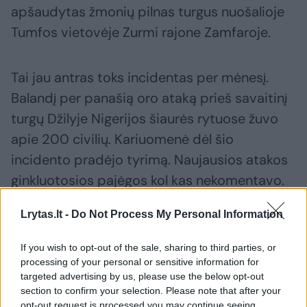
apšaudytas žmonių pilnas turgus nuošalioje
Tumfos vietovėje Zurmi rajone Zamfaroje.
Tai jau antras toks incidentas per mėnesį.
Balandį per panašią oro ataką prieš savaitinį
turgų Džilyje Nigerijos šiaurės rytuose žuvo
apie 200 civilių. Kariuomenė dėl šio
incidento pradėjo tyrimą. Naujausios atakos
ginkluotosios pajėgos kol kas nekomentavo.
Tačiau praeityje kariuomenė neigė, kad
Lrytas.lt -
Do Not Process My Personal Information
taikosi į civilius ir tikino, kad remdamasi
žvalgybine informacija smogia tik kovotojų
If you wish to opt-out of the sale, sharing to third parties, or
taikiniams. Gyventojai yra vis labiau
processing of your personal or sensitive information for
targeted advertising by us, please use the below opt-out
sunerimę dėl civilių aukų per kariuomenės
section to confirm your selection. Please note that after your
operacijas.
opt-out request is processed you may continue seeing