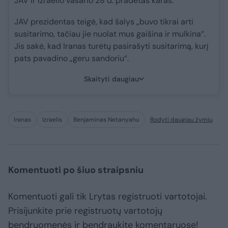
JAV ir Izraelio vasario 28 d. pradėtas karas.
JAV prezidentas teigė, kad šalys „buvo tikrai arti
susitarimo, tačiau jie nuolat mus gaišina ir mulkina“.
Jis sakė, kad Iranas turėtų pasirašyti susitarimą, kurį
pats pavadino „geru sandoriu“.
Skaityti daugiau
Iranas
Izraelis
Benjaminas Netanyahu
Rodyti daugiau žymių
Komentuoti po šiuo straipsniu
Komentuoti gali tik Lrytas registruoti vartotojai.
Prisijunkite prie registruotų vartotojų
bendruomenės ir bendraukite komentaruose!