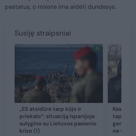
pastatus, o mieste ima aidėti dundesys.
Susiję straipsniai
„ES atsidūrė tarp kūjo ir
Kas yra 
priekalo“: situaciją Ispanijoje
tapęs ži
sulygino su Lietuvos pasienio
generola
krize
(1)
ne vieni