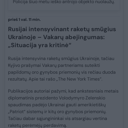
Policija šiuo metu ieško antrojo objekto nuolaužų.
prieš 1 val. 11 min.
Rusijai intensyvinant raketų smūgius
Ukrainoje – Vakarų abejingumas:
„Situacija yra kritinė“
Rusija intensyvina raketų smūgius Ukrainoje, tačiau
Kyjivo prašymai Vakarų partneriams suteikti
papildomų oro gynybos priemonių vis rečiau duoda
rezultatų. Apie tai rašo „The New York Times“.
Publikacijos autoriai pažymi, kad ankstesniais metais
diplomatinis prezidento Volodymyro Zelenskio
spaudimas padėjo Ukrainai gauti amerikietiškų
„Patriot“ sistemų ir kitų oro gynybos priemonių.
Tačiau dabar sąjungininkai vis atsargiau vertina
raketų perėmėjų perdavimą.