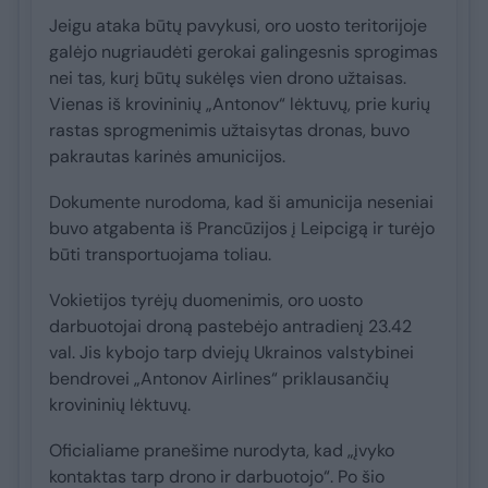
Jeigu ataka būtų pavykusi, oro uosto teritorijoje
galėjo nugriaudėti gerokai galingesnis sprogimas
nei tas, kurį būtų sukėlęs vien drono užtaisas.
Vienas iš krovininių „Antonov“ lėktuvų, prie kurių
rastas sprogmenimis užtaisytas dronas, buvo
pakrautas karinės amunicijos.
Dokumente nurodoma, kad ši amunicija neseniai
buvo atgabenta iš Prancūzijos į Leipcigą ir turėjo
būti transportuojama toliau.
Vokietijos tyrėjų duomenimis, oro uosto
darbuotojai droną pastebėjo antradienį 23.42
val. Jis kybojo tarp dviejų Ukrainos valstybinei
bendrovei „Antonov Airlines“ priklausančių
krovininių lėktuvų.
Oficialiame pranešime nurodyta, kad „įvyko
kontaktas tarp drono ir darbuotojo“. Po šio