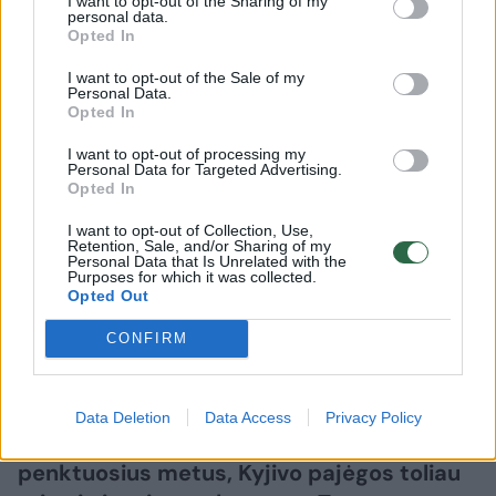
I want to opt-out of the Sharing of my
personal data.
Pasaulis
Konfliktai ir saugumas
Opted In
Karas Ukrainoje. Rusijai
I want to opt-out of the Sale of my
Personal Data.
intensyvinant raketų smūgius –
Opted In
Vakarų abejingumas: „Situacija yra
I want to opt-out of processing my
kritinė“
(7)
Personal Data for Targeted Advertising.
Opted In
2026 m. rugpjūčio 6 d. 04:01
I want to opt-out of Collection, Use,
Retention, Sale, and/or Sharing of my
Personal Data that Is Unrelated with the
Purposes for which it was collected.
Opted Out
Lrytas.lt
CONFIRM
Nuolat pildoma
Data Deletion
Data Access
Privacy Policy
Rusijos invazijai į Ukrainą įžengus jau į
penktuosius metus, Kyjivo pajėgos toliau