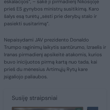
eskalacijos“, – sakė ji pirmadienį Nikosijoje
prieš ES gynybos ministrų susitikimą. Karo
šalys esą turėtų „sėsti prie derybų stalo ir
pasiekti susitarimą“.
Nepaisydami JAV prezidento Donaldo
Trumpo raginimų laikytis santūrumo, Izraelis ir
Iranas pirmadienį apsikeitė atakomis, kurios
buvo inicijuotos pirmą kartą nuo tada, kai
prieš du mėnesius Artimųjų Rytų kare
įsigaliojo paliaubos.
Susiję straipsniai