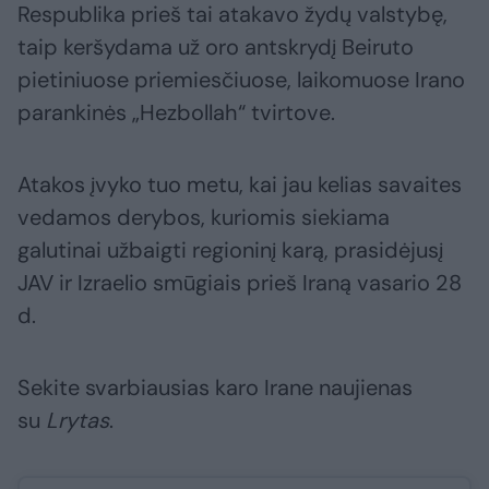
Respublika prieš tai atakavo žydų valstybę,
taip keršydama už oro antskrydį Beiruto
pietiniuose priemiesčiuose, laikomuose Irano
parankinės „Hezbollah“ tvirtove.
Atakos įvyko tuo metu, kai jau kelias savaites
vedamos derybos, kuriomis siekiama
galutinai užbaigti regioninį karą, prasidėjusį
JAV ir Izraelio smūgiais prieš Iraną vasario 28
d.
Sekite svarbiausias karo Irane naujienas
su
Lrytas
.​​​