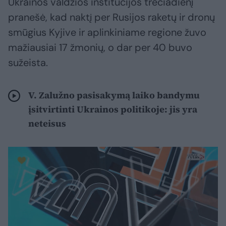
Ukrainos valdžios institucijos trečiadienį
pranešė, kad naktį per Rusijos raketų ir dronų
smūgius Kyjive ir aplinkiniame regione žuvo
mažiausiai 17 žmonių, o dar per 40 buvo
sužeista.
V. Zalužno pasisakymą laiko bandymu
įsitvirtinti Ukrainos politikoje: jis yra
neteisus