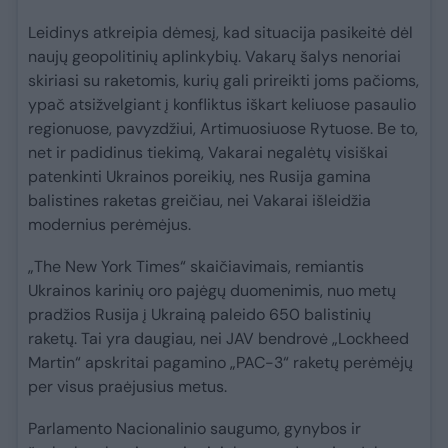
Leidinys atkreipia dėmesį, kad situacija pasikeitė dėl
naujų geopolitinių aplinkybių. Vakarų šalys nenoriai
skiriasi su raketomis, kurių gali prireikti joms pačioms,
ypač atsižvelgiant į konfliktus iškart keliuose pasaulio
regionuose, pavyzdžiui, Artimuosiuose Rytuose. Be to,
net ir padidinus tiekimą, Vakarai negalėtų visiškai
patenkinti Ukrainos poreikių, nes Rusija gamina
balistines raketas greičiau, nei Vakarai išleidžia
modernius perėmėjus.
„The New York Times“ skaičiavimais, remiantis
Ukrainos karinių oro pajėgų duomenimis, nuo metų
pradžios Rusija į Ukrainą paleido 650 balistinių
raketų. Tai yra daugiau, nei JAV bendrovė „Lockheed
Martin“ apskritai pagamino „PAC-3“ raketų perėmėjų
per visus praėjusius metus.
Parlamento Nacionalinio saugumo, gynybos ir