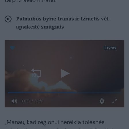
tarp Izraelio ir Irano.
Paliaubos byra: Iranas ir Izraelis vėl
apsikeitė smūgiais
„Manau, kad regionui nereikia tolesnės