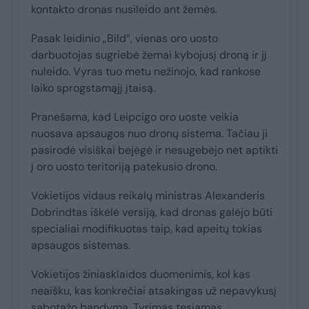
kontakto dronas nusileido ant žemės.
Pasak leidinio „Bild“, vienas oro uosto
darbuotojas sugriebė žemai kybojusį droną ir jį
nuleido. Vyras tuo metu nežinojo, kad rankose
laiko sprogstamąjį įtaisą.
Pranešama, kad Leipcigo oro uoste veikia
nuosava apsaugos nuo dronų sistema. Tačiau ji
pasirodė visiškai bejėgė ir nesugebėjo net aptikti
į oro uosto teritoriją patekusio drono.
Vokietijos vidaus reikalų ministras Alexanderis
Dobrindtas iškėlė versiją, kad dronas galėjo būti
specialiai modifikuotas taip, kad apeitų tokias
apsaugos sistemas.
Vokietijos žiniasklaidos duomenimis, kol kas
neaišku, kas konkrečiai atsakingas už nepavykusį
sabotažo bandymą. Tyrimas tęsiamas.