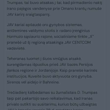
Trumpas, tai buvo atsakas į tai, kad pirmadienio naktį
Irano pajėgos vandenyse prie Omano krantų numušė
JAV karinį sraigtasparnį.
JAV kariai apšaudė oro gynybos sistemas,
antžemines valdymo stotis ir radaro įrenginius
Hormuzo sąsiaurio rajone, socialiniame tinkle „X“
pranešė už šį regioną atsakinga JAV CENTCOM
vadavietė.
Teheranas tuomet į šiuos smūgius atsakė,
surengdamas išpuolius prieš JAV bazes Persijos
įlankos regione ir Jordanijoje. Kaip pranešė karinės
institucijos, Kuveite buvo aktyvuota oro gynyba.
Sirenos vėl aidėjo ir Bahreine.
Trečiadienį kalbėdamas su žurnalistais D. Trumpas
taip pat pakartojo savo reikalavimus, kad Iranas
privalo sutikti su susitarimu, kuriuo būtų užbaigtas