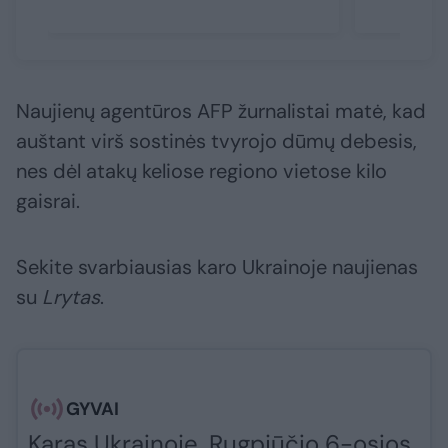
Naujienų agentūros AFP žurnalistai matė, kad
auštant virš sostinės tvyrojo dūmų debesis,
nes dėl atakų keliose regiono vietose kilo
gaisrai.
Sekite svarbiausias karo Ukrainoje naujienas
su
Lrytas
.​​​
GYVAI
Karas Ukrainoje. Rugpjūčio 6-osios