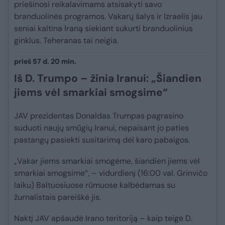
priešinosi reikalavimams atsisakyti savo
branduolinės programos. Vakarų šalys ir Izraelis jau
seniai kaltina Iraną siekiant sukurti branduolinius
ginklus. Teheranas tai neigia.
prieš 57 d. 20 min.
Iš D. Trumpo – žinia Iranui: „Šiandien
jiems vėl smarkiai smogsime“
JAV prezidentas Donaldas Trumpas pagrasino
suduoti naujų smūgių Iranui, nepaisant jo paties
pastangų pasiekti susitarimą dėl karo pabaigos.
„Vakar jiems smarkiai smogėme, šiandien jiems vėl
smarkiai smogsime“, – vidurdienį (16:00 val. Grinvičo
laiku) Baltuosiuose rūmuose kalbėdamas su
žurnalistais pareiškė jis.
Naktį JAV apšaudė Irano teritoriją – kaip teigė D.