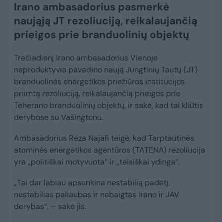
Irano ambasadorius pasmerkė
naująją JT rezoliuciją, reikalaujančią
prieigos prie branduolinių objektų
Trečiadienį Irano ambasadorius Vienoje
neproduktyvia pavadino naują Jungtinių Tautų (JT)
branduolinės energetikos priežiūros institucijos
priimtą rezoliuciją, reikalaujančią prieigos prie
Teherano branduolinių objektų, ir sakė, kad tai kliūtis
derybose su Vašingtonu.
Ambasadorius Reza Najafi teigė, kad Tarptautinės
atominės energetikos agentūros (TATENA) rezoliucija
yra „politiškai motyvuota“ ir „teisiškai ydinga“.
„Tai dar labiau apsunkina nestabilią padėtį,
nestabilias paliaubas ir nebaigtas Irano ir JAV
derybas“, – sakė jis.