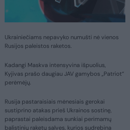
Ukrainiečiams nepavyko numušti nė vienos
Rusijos paleistos raketos.
Kadangi Maskva intensyvina išpuolius,
Kyjivas prašo daugiau JAV gamybos „Patriot“
perėmėjų.
Rusija pastaraisiais mėnesiais gerokai
sustiprino atakas prieš Ukrainos sostinę,
paprastai paleisdama sunkiai perimamų
balistinių raketų salves, kurios sudrebina