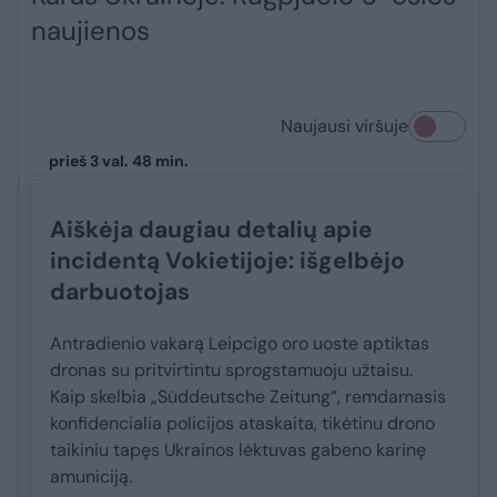
naujienos
Naujausi viršuje
prieš 3 val. 48 min.
Aiškėja daugiau detalių apie
incidentą Vokietijoje: išgelbėjo
darbuotojas
Antradienio vakarą Leipcigo oro uoste aptiktas
dronas su pritvirtintu sprogstamuoju užtaisu.
Kaip skelbia „Süddeutsche Zeitung“, remdamasis
konfidencialia policijos ataskaita, tikėtinu drono
taikiniu tapęs Ukrainos lėktuvas gabeno karinę
amuniciją.