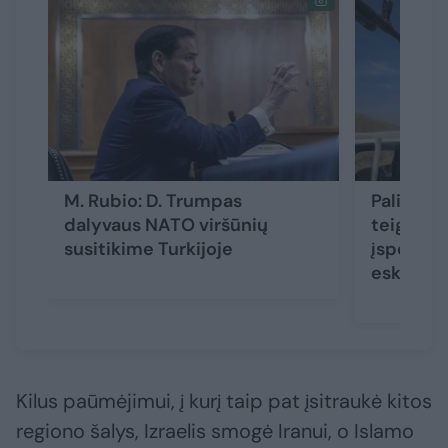
M. Rubio: D. Trumpas
Paliaubos
dalyvaus NATO viršūnių
teigia, k
susitikime Turkijoje
įspėjamą
eskadrin
Kilus paūmėjimui, į kurį taip pat įsitraukė kitos
regiono šalys, Izraelis smogė Iranui, o Islamo