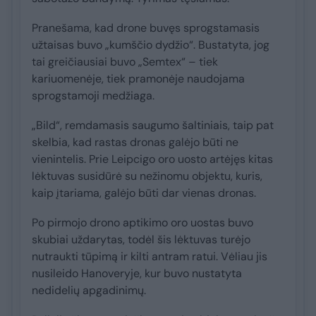
Pranešama, kad drone buvęs sprogstamasis
užtaisas buvo „kumščio dydžio“. Bustatyta, jog
tai greičiausiai buvo „Semtex“ – tiek
kariuomenėje, tiek pramonėje naudojama
sprogstamoji medžiaga.
„Bild“, remdamasis saugumo šaltiniais, taip pat
skelbia, kad rastas dronas galėjo būti ne
vienintelis. Prie Leipcigo oro uosto artėjęs kitas
lėktuvas susidūrė su nežinomu objektu, kuris,
kaip įtariama, galėjo būti dar vienas dronas.
Po pirmojo drono aptikimo oro uostas buvo
skubiai uždarytas, todėl šis lėktuvas turėjo
nutraukti tūpimą ir kilti antram ratui. Vėliau jis
nusileido Hanoveryje, kur buvo nustatyta
nedidelių apgadinimų.