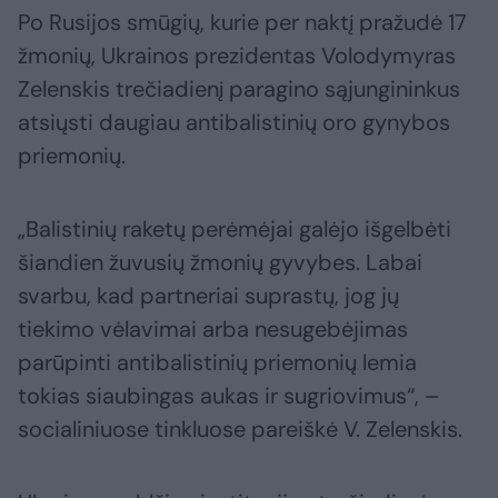
Po Rusijos smūgių, kurie per naktį pražudė 17
žmonių, Ukrainos prezidentas Volodymyras
Zelenskis trečiadienį paragino sąjungininkus
atsiųsti daugiau antibalistinių oro gynybos
priemonių.
„Balistinių raketų perėmėjai galėjo išgelbėti
šiandien žuvusių žmonių gyvybes. Labai
svarbu, kad partneriai suprastų, jog jų
tiekimo vėlavimai arba nesugebėjimas
parūpinti antibalistinių priemonių lemia
tokias siaubingas aukas ir sugriovimus“, –
socialiniuose tinkluose pareiškė V. Zelenskis.