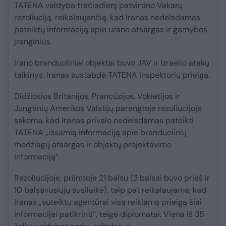
TATENA valdyba trečiadienį patvirtino Vakarų
rezoliuciją, reikalaujančią, kad Iranas nedelsdamas
pateiktų informaciją apie urano atsargas ir gamybos
įrenginius.
Irano branduoliniai objektai buvo JAV ir Izraelio atakų
taikinys, Iranas sustabdė TATENA inspektorių prieigą.
Didžiosios Britanijos, Prancūzijos, Vokietijos ir
Jungtinių Amerikos Valstijų parengtoje rezoliucijoje
sakoma, kad Iranas privalo nedelsdamas pateikti
TATENA „išsamią informaciją apie branduolinių
medžiagų atsargas ir objektų projektavimo
informaciją“.
Rezoliucijoje, priimtoje 21 balsu (3 balsai buvo prieš ir
10 balsavusiųjų susilaikė), taip pat reikalaujama, kad
Iranas „suteiktų agentūrai visą reikiamą prieigą šiai
informacijai patikrinti“, teigė diplomatai. Viena iš 35