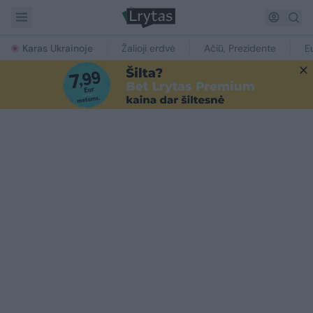
Karas Ukrainoje
Žalioji erdvė
Ačiū, Prezidente
E