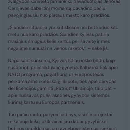
žvalgybos komiteto pirmininko pavaduotojas Jehoras
Černjevas dabartinį momentą pavadino pačiu
pavojingiausiu nuo plataus masto karo pradžios.
„Šiandien situacija yra kritiškesnė nei bet kuriuo kitu
metu nuo karo pradžios. Šiandien Kyjivas patiria
masinius smūgius kelis kartus per savaitę ir mes
negalime numušti nė vienos raketos“, – sakė jis.
Nepaisant sunkumų, Kyjivas toliau ieško būdų, kaip
sustiprinti priešlėktuvinę gynybą. Kalbama tiek apie
NATO programą, pagal kurią už Europos lėšas
perkama amerikietiška ginkluotė, tiek apie derybas
dėl licencijos gaminti „Patriot“ Ukrainoje, taip pat –
apie nuosavos priešraketinės gynybos sistemos
kūrimą kartu su Europos partneriais.
Tuo pačiu metu, pažymi leidinys, visi šie projektai
reikalauja laiko, o Ukrainai jau dabar gyvybiškai
būtinos papildomos oro gynybos sistemos, siekiant