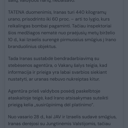
šalių, valdybos narių, nebalsavo.
TATENA duomenimis, Iranas turi 440 kilogramų
urano, prisodrinto iki 60 proc. – arti to lygio, kurs
reikalingas bombai pagaminti. Tačiau inspektoriai
šios medžiagos nematė nuo praėjusių metų birželio
10 d., kai Izraelis surengė pirmuosius smūgius į Irano
branduolinius objektus.
Tada Iranas sustabdė bendradarbiavimą su
stebėsenos agentūra, o Vakarų šalys teigia, kad
informacija ir prieiga yra labai svarbios siekiant
nustatyti, ar uranas nebuvo nukreiptas kitur.
Agentūra prieš valdybos posėdį paskelbtoje
ataskaitoje teigė, kad Irano atsisakymas suteikti
prieigą kelia „susirūpinimą dėl platinimo“.
Nuo vasario 28 d., kai JAV ir Izraelis sudavė smūgius,
Iranas derėjosi su Jungtinėmis Valstijomis, tačiau