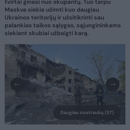
tvirtai ginasi nuo okupantų. Tuo tarpu
Maskva siekia užimti kuo daugiau
Ukrainos teritorijų ir užsitikrinti sau
palankias taikos sąlygas, sąjungininkams
siekiant skubiai užbaigti karą.​​​​​​​​​​​​​​​​​​​​​​​​​​​
Daugiau nuotraukų (37)