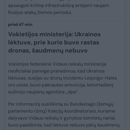
apsaugoti kritinę infrastruktūrą artėjant naujam
Rusijos atakų žiemos periodui.
prieš 47 min.
Vokietijos ministerija: Ukrainos
lėktuve, prie kurio buvo rastas
dronas, šaudmenų nebuvo
Vokietijos federalinė Vidaus reikalų ministerija
neoficialiai paneigė pranešimus, kad Ukrainos
lėktuvas, susijęs su dronų incidentu Leipcigo-Halės
oro uoste, buvo pakrautas amunicija, ketvirtadienį
sužinojo naujienų agentūra „dpa“.
Per informacinį susitikimą su Bundestago (žemųjų
parlamento rūmų) frakcijų koordinatoriais, kuriame
dalyvavo Vidaus reikalų ir gynybos komitetų nariai,
buvo paaiškinta, kad lėktuve nebuvo jokių šaudmenų.