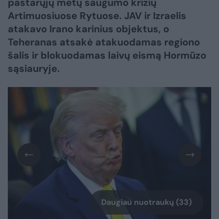
pastarųjų metų saugumo krizių
Artimuosiuose Rytuose. JAV ir Izraelis
atakavo Irano karinius objektus, o
Teheranas atsakė atakuodamas regiono
šalis ir blokuodamas laivų eismą Hormūzo
sąsiauryje.​​
Daugiau nuotraukų (33)