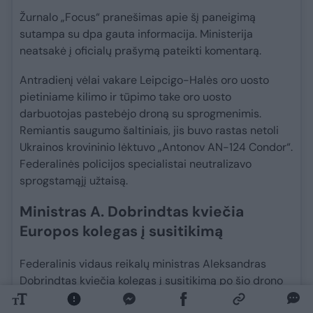
Žurnalo „Focus“ pranešimas apie šį paneigimą
sutampa su dpa gauta informacija. Ministerija
neatsakė į oficialų prašymą pateikti komentarą.
Antradienį vėlai vakare Leipcigo-Halės oro uosto
pietiniame kilimo ir tūpimo take oro uosto
darbuotojas pastebėjo droną su sprogmenimis.
Remiantis saugumo šaltiniais, jis buvo rastas netoli
Ukrainos krovininio lėktuvo „Antonov AN-124 Condor“.
Federalinės policijos specialistai neutralizavo
sprogstamąjį užtaisą.
Ministras A. Dobrindtas kviečia
Europos kolegas į susitikimą
Federalinis vidaus reikalų ministras Aleksandras
Dobrindtas kviečia kolegas į susitikimą po šio drono
incidento, ketvirtadienį patvirtino jo ministerija.