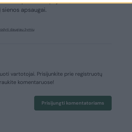
ienos nepažeidė. Spėjama, kad
į sienos apsaugai.
Rodyti daugiau žymių
oti vartotojai. Prisijunkite prie registruotų
raukite komentaruose!
Prisijungti komentatoriams