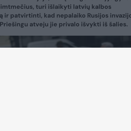
imtmečius, turi išlaikyti latvių kalbos
ir patvirtinti, kad nepalaiko Rusijos invazijo
Priešingu atveju jie privalo išvykti iš šalies.