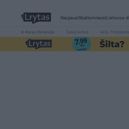
Naujausi
Skaitomiausi
Lietuvos d
Karas Ukrainoje
Žalioji erdvė
Ačiū, Prezident