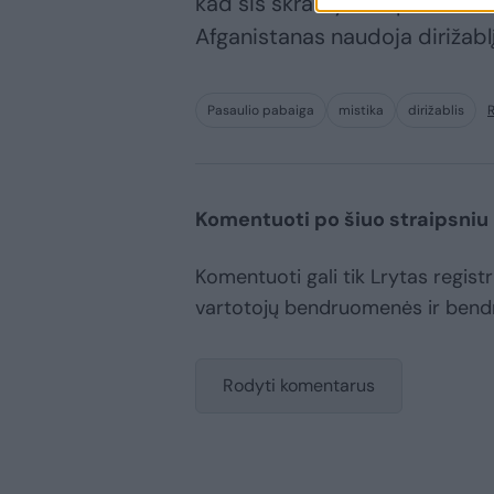
kad šis skraidymo aparatas s
Afganistanas naudoja dirižabl
Pasaulio pabaiga
mistika
dirižablis
Komentuoti po šiuo straipsniu
Komentuoti gali tik Lrytas registru
vartotojų bendruomenės ir bend
Rodyti komentarus