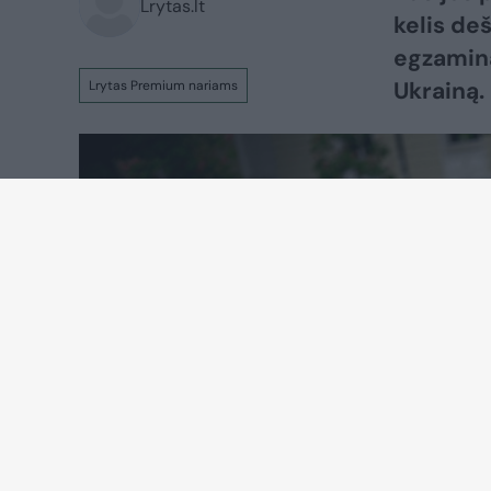
Lrytas.lt
kelis deš
egzaminą 
Ukrainą. 
Lrytas Premium nariams