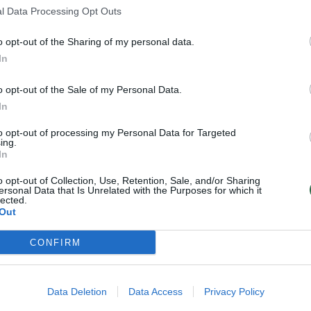
kurie tadžikai jį palaikė pasaulio
l Data Processing Opt Outs
. Tarp gyventojų ėmė sklisti įvairiausi
o opt-out of the Sharing of my personal data.
In
o opt-out of the Sale of my Personal Data.
guje, bet aš to labai bijau. Vyrai kalba,
In
 - sakė žurnalistams Kumsangiro rajono
to opt-out of processing my Personal Data for Targeted
va.
ing.
In
o opt-out of Collection, Use, Retention, Sale, and/or Sharing
ižablį, jie pradeda melstis”, - cituoja
ersonal Data that Is Unrelated with the Purposes for which it
lected.
entojų. Kai kurie iš jų palaikė dirižablį
Out
CONFIRM
lis pasienyje pirmą kartą buvo pastebėtas
pasienio kariuomenės atstovai pareiškė,
Data Deletion
Data Access
Privacy Policy