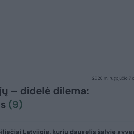
2026 m. rugpjūčio 7 d.
jų – didelė dilema:
is
(9)
iliečiai Latvijoje, kurių daugelis šalyje gyv