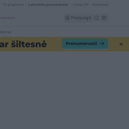
TV programa
Laikraščio prenumerata
Lrytas EN
Kontaktai
Premium
Prisijungti
lbimai