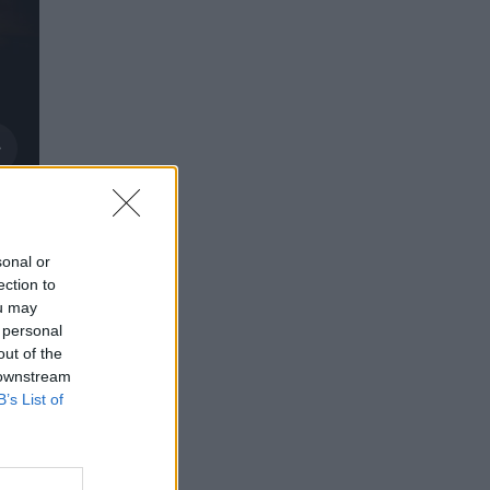
sonal or
ection to
ou may
 personal
out of the
 downstream
B’s List of