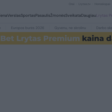
Orai
Lrytas.tv
Horoskopai
iena
Verslas
Sportas
Pasaulis
Žmonės
Sveikata
Daugiau
Lrytas 
e
Europos burės 2026
Gyvenu, ne skrolinu
Darbo ske