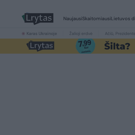
Naujausi
Skaitomiausi
Lietuvos d
Karas Ukrainoje
Žalioji erdvė
Ačiū, Prezident