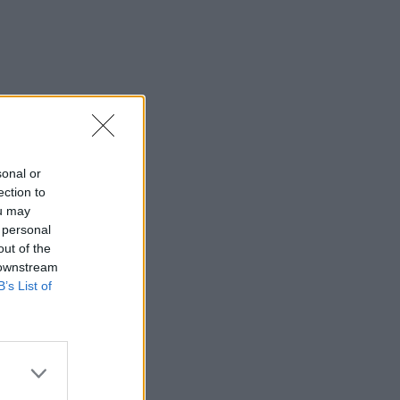
sonal or
ection to
ou may
 personal
out of the
 downstream
B’s List of