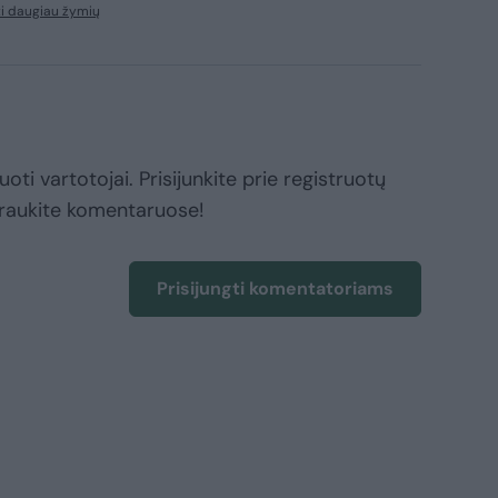
i daugiau žymių
oti vartotojai. Prisijunkite prie registruotų
raukite komentaruose!
Prisijungti komentatoriams