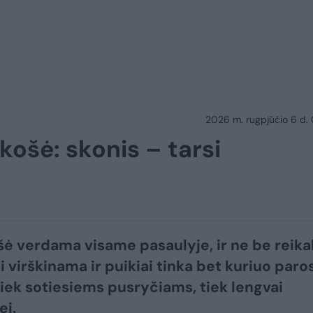
2026 m. rugpjūčio 6 d.
ų košė: skonis – tarsi
šė verdama visame pasaulyje, ir ne be reikal
i virškinama ir puikiai tinka bet kuriuo paro
iek sotiesiems pusryčiams, tiek lengvai
ei.