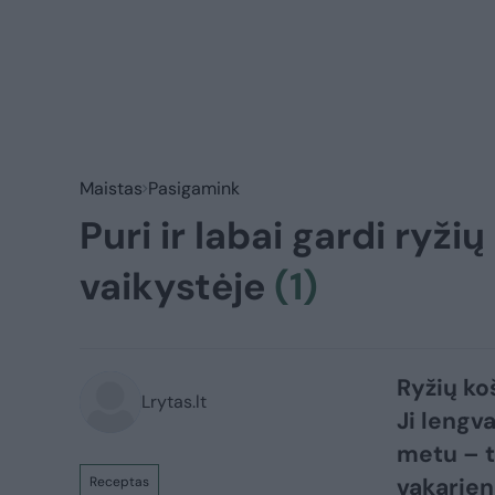
Maistas
Pasigamink
Puri ir labai gardi ryži
vaikystėje
(1)
Ryžių ko
Lrytas.lt
Ji lengva
metu – t
vakarien
Receptas