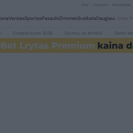
Orai
Lrytas.tv
Horoskopai
iena
Verslas
Sportas
Pasaulis
Žmonės
Sveikata
Daugiau
Lrytas 
e
Europos burės 2026
Gyvenu, ne skrolinu
Darbo ske