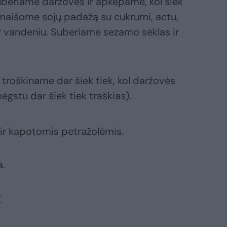
suberiame daržoves ir apkepame, kol šiek
maišome sojų padažą su cukrumi, actu,
 vandeniu. Suberiame sezamo sėklas ir
 troškiname dar šiek tiek, kol daržovės
stu dar šiek tiek traškias).
 ir kapotomis petražolėmis.
a.
“