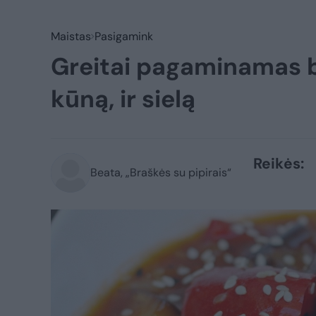
Maistas
Pasigamink
Greitai pagaminamas ba
kūną, ir sielą
Reikės:
Beata, „Braškės su pipirais“