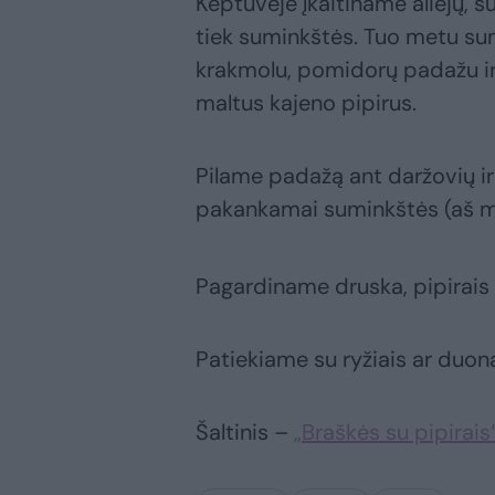
Keptuvėje įkaitiname aliejų, 
tiek suminkštės. Tuo metu su
krakmolu, pomidorų padažu ir
maltus kajeno pipirus.
Pilame padažą ant daržovių ir
pakankamai suminkštės (aš mėg
Pagardiname druska, pipirais
Patiekiame su ryžiais ar duon
Šaltinis –
„Braškės su pipirais