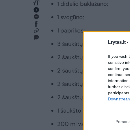
1 didelio baklažano;
1 svogūno;
1 paprikos;
Lrytas.lt -
3 šaukštų sojų padažo;
2 šaukštų rudojo cukraus;
If you wish 
sensitive in
confirm you
2 šaukštų ryžių acto;
continue se
information 
2 šaukštų krakmolo;
further disc
participants
2 šaukštų pomidorų padaž
Downstream 
1 šaukšto sezamo sėklų;
Persona
200 ml vandens;