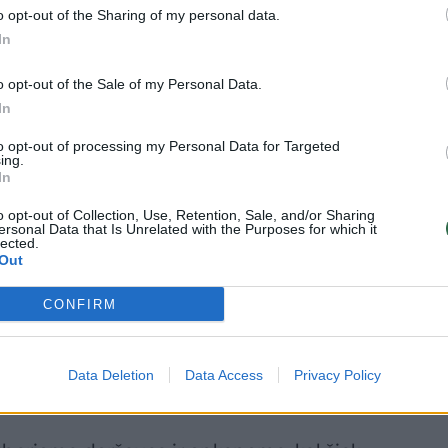
o opt-out of the Sharing of my personal data.
pipirų (priklausomai nuo to, kokio
In
o opt-out of the Sale of my Personal Data.
In
to opt-out of processing my Personal Data for Targeted
ing.
In
o opt-out of Collection, Use, Retention, Sale, and/or Sharing
ersonal Data that Is Unrelated with the Purposes for which it
lected.
Out
CONFIRM
. Papriką supjaustome stambiais
is kubeliais ar stačiakampiais – čia kaip
Data Deletion
Data Access
Privacy Policy