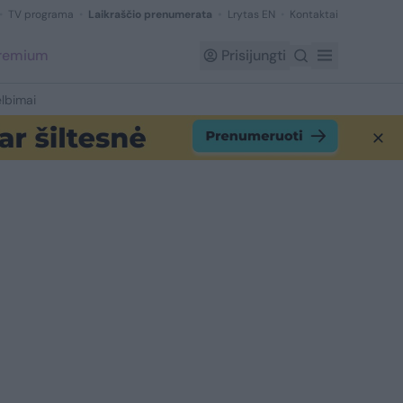
TV programa
Laikraščio prenumerata
Lrytas EN
Kontaktai
Premium
Prisijungti
lbimai