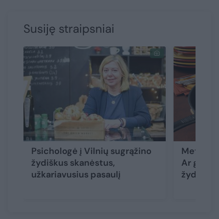
Susiję straipsniai
Psichologė į Vilnių sugrąžino
Metas ke
žydiškus skanėstus,
Ar gamina
užkariavusius pasaulį
žydai?