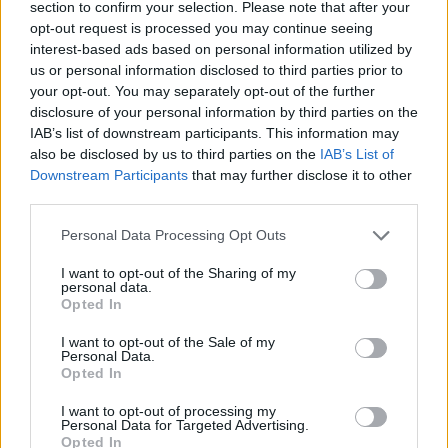
section to confirm your selection. Please note that after your
235 g graikiško jogurto,
opt-out request is processed you may continue seeing
interest-based ads based on personal information utilized by
1 nubrauktas a. š. sodos (arba 1 a. š. kepimo
us or personal information disclosed to third parties prior to
your opt-out. You may separately opt-out of the further
miltelių),
disclosure of your personal information by third parties on the
IAB’s list of downstream participants. This information may
žiupsnis druskos,
also be disclosed by us to third parties on the
IAB’s List of
Downstream Participants
that may further disclose it to other
riebalų,
third parties.
sezamo ir juodgrūdės sėklų (nebūtinai).
Personal Data Processing Opt Outs
I want to opt-out of the Sharing of my
personal data.
Jogurtą sumaišykite su soda, kol suputoja.
Opted In
Įberkite druskos, miltų, sumaišykite ir
I want to opt-out of the Sale of my
Personal Data.
užminkykite tešlą.
Opted In
I want to opt-out of processing my
Personal Data for Targeted Advertising.
Rankas patepkite aliejumi ir suformuokite
Opted In