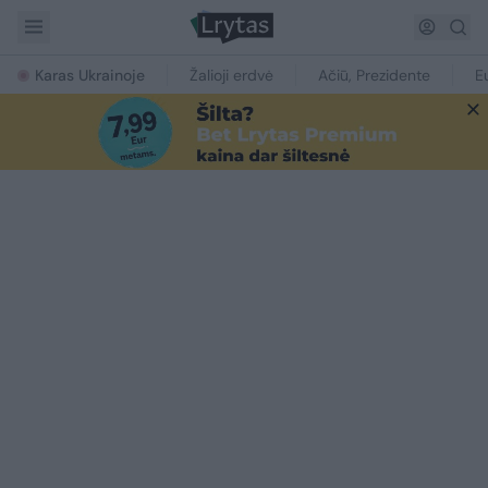
Karas Ukrainoje
Žalioji erdvė
Ačiū, Prezidente
E