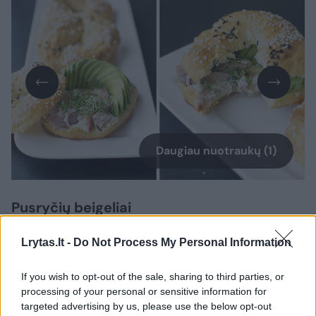
Daugiau nuotraukų (1)
Pusryčių beigeliai
Lrytas.lt -
Do Not Process My Personal Information
Reikalingi produktai (4 vnt.):
If you wish to opt-out of the sale, sharing to third parties, or
processing of your personal or sensitive information for
150 g miltų (plius papildomai minkymui),
targeted advertising by us, please use the below opt-out