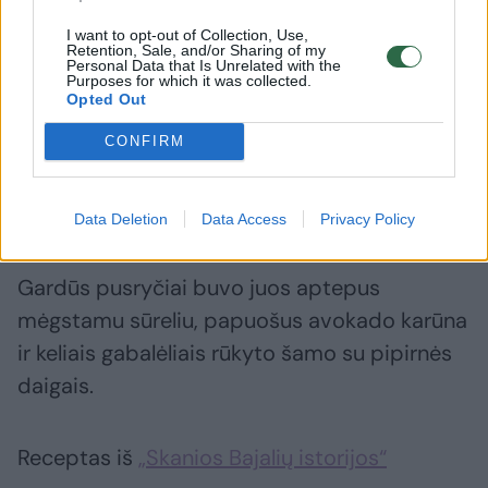
beigelius (apskritimo formos pyragėlius su
I want to opt-out of Collection, Use,
skyle viduje). Papurkškite aliejumi ir
Retention, Sale, and/or Sharing of my
Personal Data that Is Unrelated with the
pabarstykite sėklomis.
Purposes for which it was collected.
Opted Out
CONFIRM
Kepkite 170-180 °C orkaitėje 20-25 min.
Iškeptus būtinai atvėsinkite ~10 minučių ir tik
tuomet pjaukite.
Data Deletion
Data Access
Privacy Policy
Gardūs pusryčiai buvo juos aptepus
mėgstamu sūreliu, papuošus avokado karūna
ir keliais gabalėliais rūkyto šamo su pipirnės
daigais.
Receptas iš
„Skanios Bajalių istorijos“