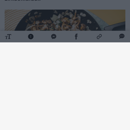
Daugiau nuotraukų (1)
Prekybos tinklo „Rimi“ rinkodaros vadovė
Dalia Čenkienė pastebi, kad norint pagaminti
gardų patiekalą, nereikia daugybės produktų.
Sodriam skoniui sukurti dažnai pakanka kelių