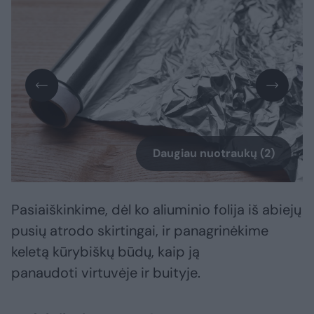
Daugiau nuotraukų (2)
Pasiaiškinkime, dėl ko aliuminio folija iš abiejų
pusių atrodo skirtingai, ir panagrinėkime
keletą kūrybiškų būdų, kaip ją
panaudoti virtuvėje ir buityje.