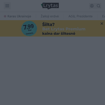
Karas Ukrainoje
Žalioji erdvė
Ačiū, Prezidente
E