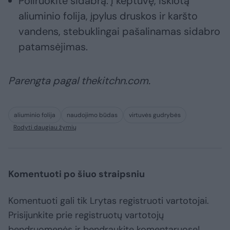
Poliruokite sidabrą. Į keptuvę, išklotą
aliuminio folija, įpylus druskos ir karšto
vandens, stebuklingai pašalinamas sidabro
patamsėjimas.
Parengta pagal
thekitchn.com.
aliuminio folija
naudojimo būdas
virtuvės gudrybės
Rodyti daugiau žymių
Komentuoti po šiuo straipsniu
Komentuoti gali tik Lrytas registruoti vartotojai.
Prisijunkite prie registruotų vartotojų
bendruomenės ir bendraukite komentaruose!