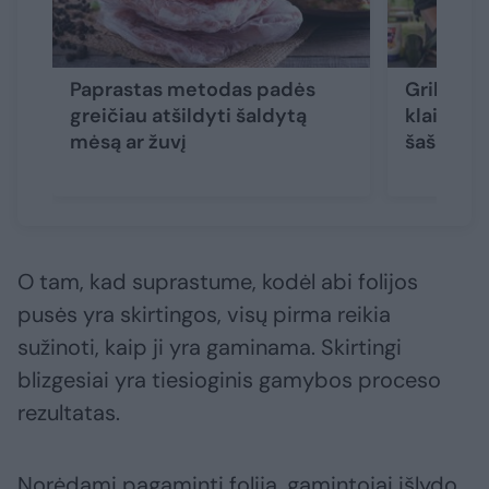
Paprastas metodas padės
Grilio me
greičiau atšildyti šaldytą
klaidą 
mėsą ar žuvį
šašlykus
O tam, kad suprastume, kodėl abi folijos
pusės yra skirtingos, visų pirma reikia
sužinoti, kaip ji yra gaminama. Skirtingi
blizgesiai yra tiesioginis gamybos proceso
rezultatas.
Norėdami pagaminti foliją, gamintojai išlydo