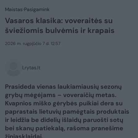
Maistas
Pasigamink
Vasaros klasika: voveraitės su
šviežiomis bulvėmis ir krapais
2026 m. rugpjūčio 7 d. 12:57
Lrytas.lt
Prasideda vienas laukiamiausių sezonų
grybų mėgėjams – voveraičių metas.
Kvapnios miško gėrybės puikiai dera su
paprastais lietuvių pamėgtais produktais
ir leidžia be didelių išlaidų paruošti sotų
bei skanų patiekalą, rašoma pranešime
žiniasklaidai.