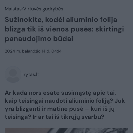
Maistas
Virtuvės gudrybės
Sužinokite, kodėl aliuminio folija
blizga tik iš vienos pusės: skirtingi
panaudojimo būdai
2024 m. balandžio 14 d. 04:14
Lrytas.lt
Ar kada nors esate susimąstę apie tai,
kaip teisingai naudoti aliuminio foliją? Juk
yra blizganti ir matinė pusė – kuri iš jų
teisinga? Ir ar tai iš tikrųjų svarbu?