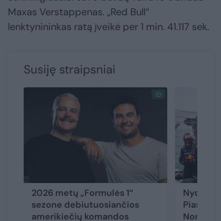
Maxas Verstappenas. „Red Bull“
lenktynininkas ratą įveikė per 1 min. 41.117 sek.
Susiję straipsniai
2026 metų „Formulės 1“
Nyderlan
sezone debiutuosiančios
Piastri d
amerikiečių komandos
Norriso b