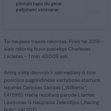
pilotais tapo du gerai
pažįstami veteranai
Tai naujasis trasos rekordas. Prieš tai 2019-
siais rekordą buvo pasiekęs Charlesas
Lecleras – 1 min. 43.009 sek.
Antrą vietą iškovojo ir sekmadienį iš šios
pozicijos pagrindinėse varžybose startuos
ispanas Carlosas Sainzas („Williams“,
1:41.595), trečią rezultatą parodė Liamas
Lawsonas iš Naujosios Zelandijos („Racing
Bulls“, 1:41.707).