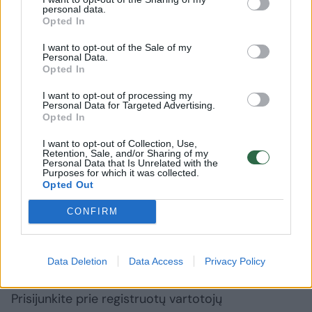
personal data.
Opted In
18. Estebanas Oconas 9
I want to opt-out of the Sale of my
Personal Data.
Opted In
19. Pierre'as Gasly 8
I want to opt-out of processing my
Personal Data for Targeted Advertising.
Opted In
20. Alexandras Albonas 4
I want to opt-out of Collection, Use,
Retention, Sale, and/or Sharing of my
Personal Data that Is Unrelated with the
Purposes for which it was collected.
Formulė 1
Maxas Verstappenas
Isackas Hadjaras
Opted Out
CONFIRM
Komentuoti po šiuo straipsniu
Data Deletion
Data Access
Privacy Policy
Komentuoti gali tik Lrytas registruoti vartotojai.
Prisijunkite prie registruotų vartotojų