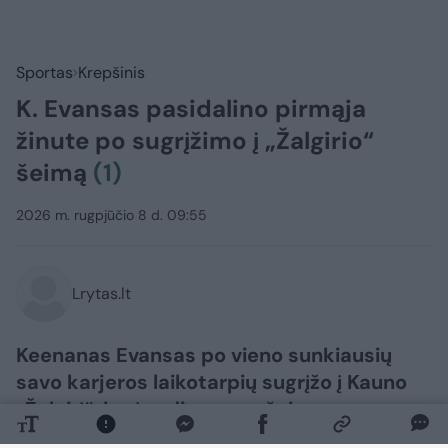
Sportas
Krepšinis
K. Evansas pasidalino pirmąja
žinute po sugrįžimo į „Žalgirio“
šeimą
(1)
2026 m. rugpjūčio 8 d. 09:55
Lrytas.lt
Keenanas Evansas po vieno sunkiausių
savo karjeros laikotarpių sugrįžo į Kauno
„Žalgirį“, kurį vadina savo šeima.