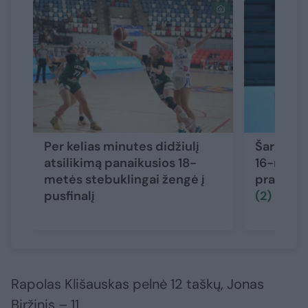
Per kelias minutes didžiulį
Šaro sūn
atsilikimą panaikusios 18-
16-mečia
metės stebuklingai žengė į
pradėjo
pusfinalį
(2)
Rapolas Klišauskas pelnė 12 taškų, Jonas
Biržinis – 11.