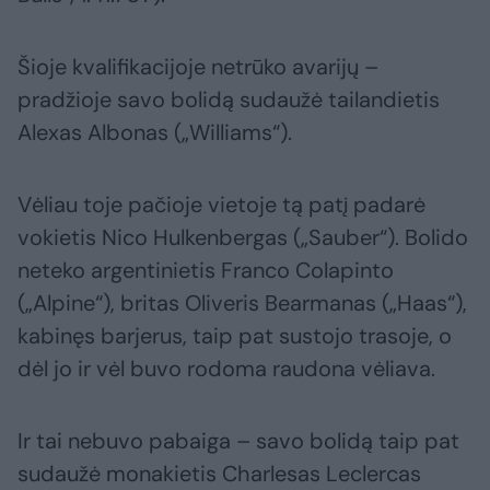
Šioje kvalifikacijoje netrūko avarijų –
pradžioje savo bolidą sudaužė tailandietis
Alexas Albonas („Williams“).
Vėliau toje pačioje vietoje tą patį padarė
vokietis Nico Hulkenbergas („Sauber“). Bolido
neteko argentinietis Franco Colapinto
(„Alpine“), britas Oliveris Bearmanas („Haas“),
kabinęs barjerus, taip pat sustojo trasoje, o
dėl jo ir vėl buvo rodoma raudona vėliava.
Ir tai nebuvo pabaiga – savo bolidą taip pat
sudaužė monakietis Charlesas Leclercas