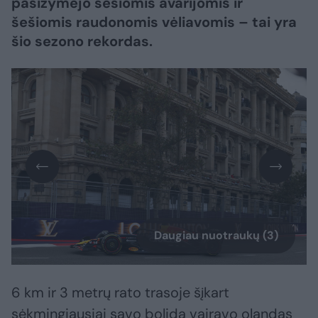
pasižymėjo šešiomis avarijomis ir
šešiomis raudonomis vėliavomis – tai yra
šio sezono rekordas.
Daugiau nuotraukų (3)
6 km ir 3 metrų rato trasoje šįkart
sėkmingiausiai savo bolidą vairavo olandas