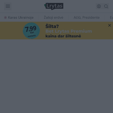
Karas Ukrainoje
Žalioji erdvė
Ačiū, Prezidente
E