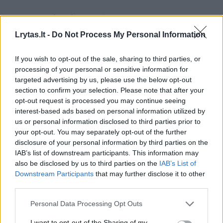
11. Fernando Alonso 18
Lrytas.lt -
Do Not Process My Personal Information
12. Lewisas Hamiltonas 17
If you wish to opt-out of the sale, sharing to third parties, or
processing of your personal or sensitive information for
targeted advertising by us, please use the below opt-out
13. Gabriel Bortoleto 16
section to confirm your selection. Please note that after your
opt-out request is processed you may continue seeing
interest-based ads based on personal information utilized by
14. Lance'as Strollas 16
us or personal information disclosed to third parties prior to
your opt-out. You may separately opt-out of the further
disclosure of your personal information by third parties on the
15. Oliver Bearman 11
IAB’s list of downstream participants. This information may
also be disclosed by us to third parties on the
IAB’s List of
Downstream Participants
that may further disclose it to other
16. Franco Colapinto 8
third parties.
Personal Data Processing Opt Outs
17. Nico Hulkenbergas 8
I want to opt-out of the Sharing of my