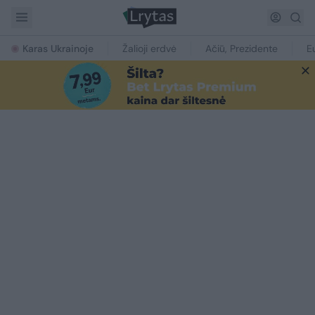
Karas Ukrainoje
Žalioji erdvė
Ačiū, Prezidente
E