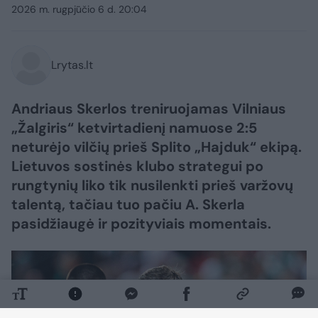
2026 m. rugpjūčio 6 d. 20:04
Lrytas.lt
Andriaus Skerlos treniruojamas Vilniaus
„Žalgiris“ ketvirtadienį namuose 2:5
neturėjo vilčių prieš Splito „Hajduk“ ekipą.
Lietuvos sostinės klubo strategui po
rungtynių liko tik nusilenkti prieš varžovų
talentą, tačiau tuo pačiu A. Skerla
pasidžiaugė ir pozityviais momentais.