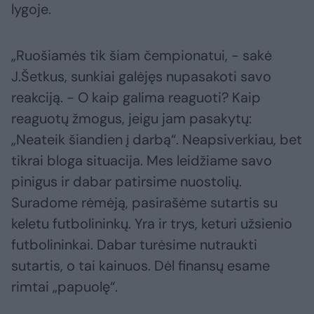
lygoje.
„Ruošiamės tik šiam čempionatui, - sakė
J.Šetkus, sunkiai galėjęs nupasakoti savo
reakciją. - O kaip galima reaguoti? Kaip
reaguotų žmogus, jeigu jam pasakytų:
„Neateik šiandien į darbą“. Neapsiverkiau, bet
tikrai bloga situacija. Mes leidžiame savo
pinigus ir dabar patirsime nuostolių.
Suradome rėmėją, pasirašėme sutartis su
keletu futbolininkų. Yra ir trys, keturi užsienio
futbolininkai. Dabar turėsime nutraukti
sutartis, o tai kainuos. Dėl finansų esame
rimtai „papuolę“.