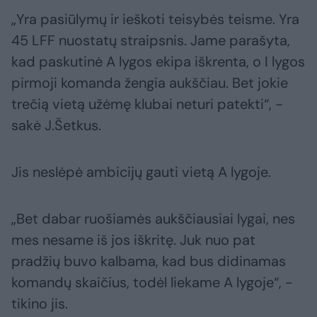
„Yra pasiūlymų ir ieškoti teisybės teisme. Yra
45 LFF nuostatų straipsnis. Jame parašyta,
kad paskutinė A lygos ekipa iškrenta, o I lygos
pirmoji komanda žengia aukščiau. Bet jokie
trečią vietą užėmę klubai neturi patekti“, -
sakė J.Šetkus.
Jis neslėpė ambicijų gauti vietą A lygoje.
„Bet dabar ruošiamės aukščiausiai lygai, nes
mes nesame iš jos iškritę. Juk nuo pat
pradžių buvo kalbama, kad bus didinamas
komandų skaičius, todėl liekame A lygoje“, -
tikino jis.