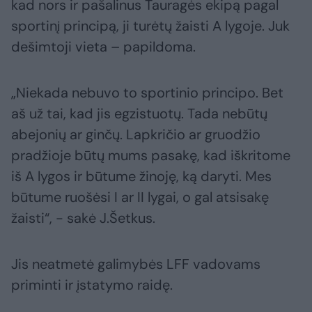
kad nors ir pašalinus Tauragės ekipą pagal
sportinį principą, ji turėtų žaisti A lygoje. Juk
dešimtoji vieta – papildoma.
„Niekada nebuvo to sportinio principo. Bet
aš už tai, kad jis egzistuotų. Tada nebūtų
abejonių ar ginčų. Lapkričio ar gruodžio
pradžioje būtų mums pasakę, kad iškritome
iš A lygos ir būtume žinoję, ką daryti. Mes
būtume ruošėsi I ar II lygai, o gal atsisakę
žaisti“, - sakė J.Šetkus.
Jis neatmetė galimybės LFF vadovams
priminti ir įstatymo raidę.