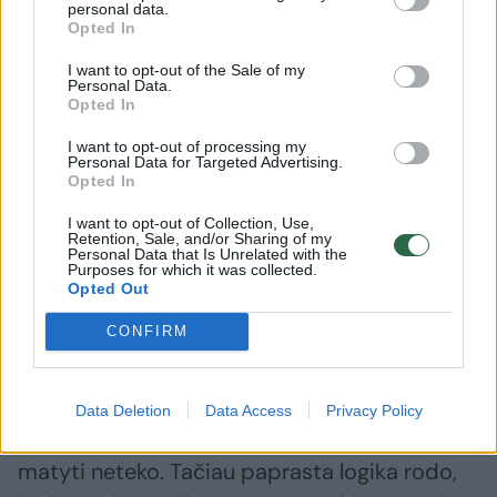
personal data.
skaičiuotuvus.
Opted In
I want to opt-out of the Sale of my
Personal Data.
„Savivaldybė atsisakys mus remti, o be jos
Opted In
esame bejėgiai. Rėmėjai iš Rusijos tikrai
I want to opt-out of processing my
trauksis ir dar pareikalaus pinigų už du
Personal Data for Targeted Advertising.
Opted In
mėnesius. Jie apmokėjo stovyklas, sutartis.
Ekipa treniravosi, gyveno viešbučiuose.
I want to opt-out of Collection, Use,
Retention, Sale, and/or Sharing of my
Nemažai pinigų išleista“, - sakė jis.
Personal Data that Is Unrelated with the
Purposes for which it was collected.
Opted Out
Norėtų sportinio principo
CONFIRM
„Tauro“ išmetimas yra grindžiamas sportiniu
Data Deletion
Data Access
Privacy Policy
principu, kurio Lietuvos futbole ilgą laiką
matyti neteko. Tačiau paprasta logika rodo,