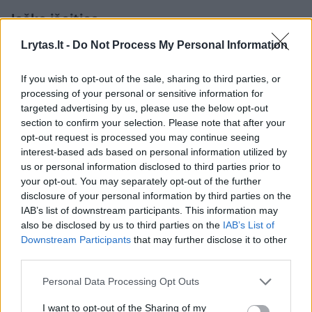
Ieško išeities
Lrytas.lt -
Do Not Process My Personal Information
Tačiau „Tauras“ ginklų sudėti neketina. Klubas
If you wish to opt-out of the sale, sharing to third parties, or
jau rengia kreipimąsi į LFF, renka A lygos
processing of your personal or sensitive information for
klubų vadovų parašus. O jeigu nepavyks?
targeted advertising by us, please use the below opt-out
section to confirm your selection. Please note that after your
opt-out request is processed you may continue seeing
„Gavę iš federacijos paaiškinimą priimsime
interest-based ads based on personal information utilized by
us or personal information disclosed to third parties prior to
savo sprendimą. Tada paaiškės, ar klubas
your opt-out. You may separately opt-out of the further
gyvuos, ar ne. Per dalininkų susirinkimą buvo
disclosure of your personal information by third parties on the
IAB’s list of downstream participants. This information may
ir tokių minčių, kad nebeliks klubo“, - sakė
also be disclosed by us to third parties on the
IAB’s List of
J.Šetkus.
Downstream Participants
that may further disclose it to other
third parties.
Pasak jo, jeigu „Tauras“ nežais A lygoje, klubo
Personal Data Processing Opt Outs
vadovams pirmiausia reikės įsijungti
I want to opt-out of the Sharing of my