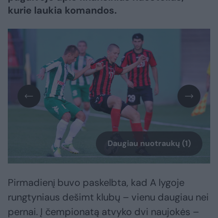
kurie laukia komandos.
Daugiau nuotraukų (1)
Pirmadienį buvo paskelbta, kad A lygoje
rungtyniaus dešimt klubų – vienu daugiau nei
pernai. Į čempionatą atvyko dvi naujokės –