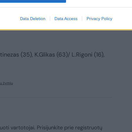
uolo“ ekipos gavo antrąją geltonąją
Data Deletion
Data Access
Privacy Policy
inezas (35), K.Glikas (63)/ L.Rigoni (16),
au žymių
oti vartotojai. Prisijunkite prie registruotų