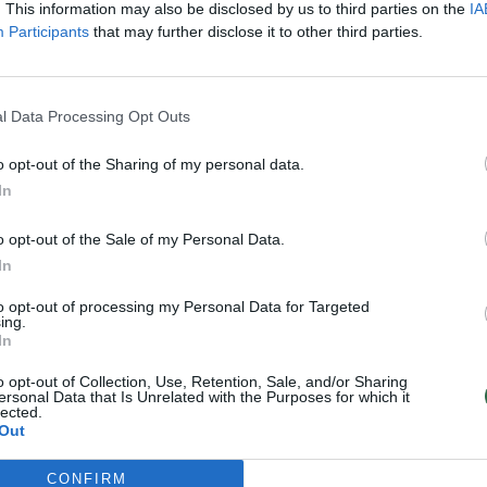
Italijos „Serie A“ čempionato ture turėjo
. This information may also be disclosed by us to third parties on the
IA
mažinti atstumą nuo lyderės Turino
Participants
that may further disclose it to other third parties.
jo gelbėtis savo aikštėje. „Roma“ 2:2
nkais ir rezultatą išlygino tik per pridėtą
l Data Processing Opt Outs
o opt-out of the Sharing of my personal data.
In
dešimtyje, kai D.DeRossi gavo antrąją
ėjas skyrė, nes futbolininkas prilaikė
o opt-out of the Sale of my Personal Data.
In
a buvo atlikęs savo darbą – jis įmušė 15 ir
to opt-out of processing my Personal Data for Targeted
ing.
In
8 minutę realizavęs 11 metrų baudinį. O
o opt-out of Collection, Use, Retention, Sale, and/or Sharing
ersonal Data that Is Unrelated with the Purposes for which it
minutę A.Ljajičius pasižymėjo dar kartą ir
lected.
Out
CONFIRM