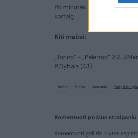
Po minutės S.Vrsaljko iš „Sass
kortelę.
Kiti mačai:
„Torino“ - „Palermo“ 2:2. J.Mart
P.Dybala (43).
Roma
Torino
Sassuolo
Rodyti daugi
Komentuoti po šiuo straipsniu
Komentuoti gali tik Lrytas registru