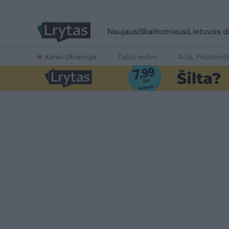
Naujausi
Skaitomiausi
Lietuvos d
Karas Ukrainoje
Žalioji erdvė
Ačiū, Prezident