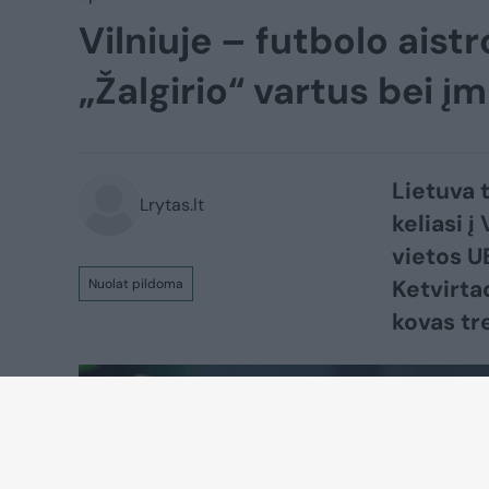
Vilniuje – futbolo aistr
„Žalgirio“ vartus bei įm
Lietuva 
Lrytas.lt
keliasi į
vietos U
Ketvirta
Nuolat pildoma
kovas tr