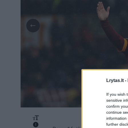
Lrytas.lt -
If you wish 
sensitive in
confirm you
continue se
information 
further disc