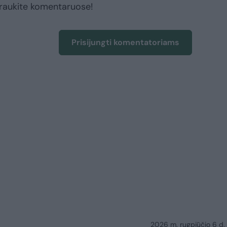
raukite komentaruose!
Prisijungti komentatoriams
2026 m. rugpjūčio 6 d.