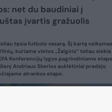
os: net du baudiniai į
uštas įvartis gražuolis
toliau tęsia futbolo vasarą. Šį kartą veiksma
 Vilnių, kuriame vietos „Žalgiris“ toliau siekia
EFA Konferencijų lygos pagrindiniame etape
dienį Andriaus Skerlos auklėtiniai pradėjo
ečiajame atrankos etape.