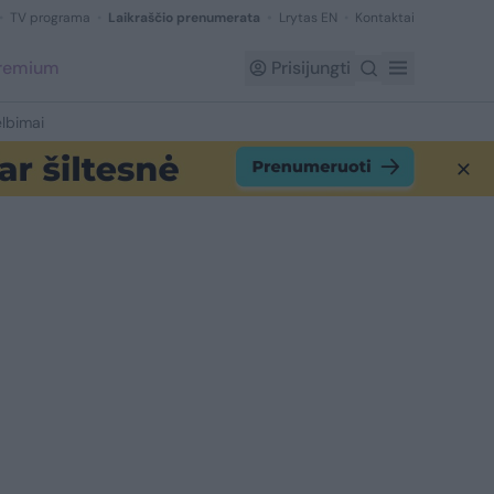
TV programa
Laikraščio prenumerata
Lrytas EN
Kontaktai
Premium
Prisijungti
lbimai