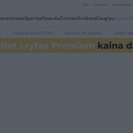
Orai
Lrytas.tv
Horoskopai
iena
Verslas
Sportas
Pasaulis
Žmonės
Sveikata
Daugiau
Lrytas 
e
Europos burės 2026
Gyvenu, ne skrolinu
Darbo ske