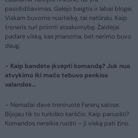
pasididžiavimas. Galėjo baigtis ir labai blogai.
Viskam buvome nusiteikę, tai natūralu. Kaip
treneris turi priimti atsakomybę. Žaidėjai
padarė viską, kas įmanoma, bet nerimo buvo
daug.
- Kaip bandėte įkvėpti komandą? Juk nuo
atvykimo iki mačo tebuvo penkios
valandos...
– Nemažai davė treniruotė Farerų salose.
Bijojau tik to turkiško karščio. Kaip paruošti?
Komandos nereikia ruošti – ji viską pati žino.