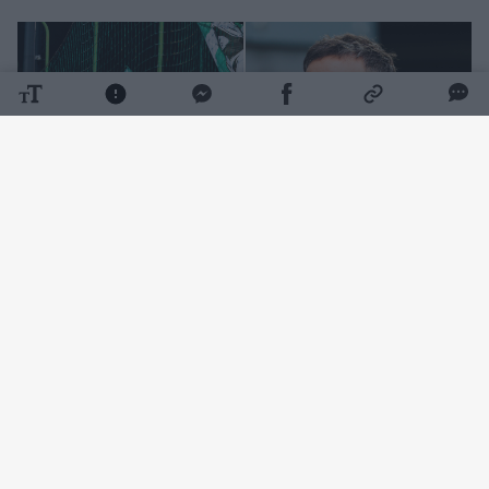
Daugiau nuotraukų (12)
Jau nuo pat pradžių svečiai iš Kroatijos
paėmė rungtynių kontrolę į savo rankas:
ketvirtąją minutę buvo paskirtas baudinys,
kurį netrukus realizavo Michele Sego. Dar po