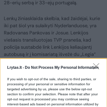
28-erių serbą ir 33-ejų portugalą.
Lenkų žiniasklaida skelbia, kad žaidėjai, kurie
iki pat šiol yra sulaikyti Nyderlanduose, yra
Radovanas Pankovas ir Josue. Lenkijos
viešasis transliuotojas TVP praneša, kad
policija sustabdė link Lenkijos keliaujantį
autobusą ir į komisariatą išvežė du „Legia“
komandos narius.
Lrytas.lt -
Do Not Process My Personal Information
Taip pat pranešama, kad nukentėjo ir „Legia“
If you wish to opt-out of the sale, sharing to third parties, or
klubo prezidentas Dariuszas Moduski, kuris
processing of your personal or sensitive information for
targeted advertising by us, please use the below opt-out
nukentėjo nuo policininko smūgių į veidą.
section to confirm your selection. Please note that after your
opt-out request is processed you may continue seeing
interest-based ads based on personal information utilized by
The agression from the police side was scandalous! To