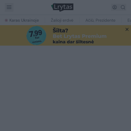
Karas Ukrainoje
Žalioji erdvė
Ačiū, Prezidente
E