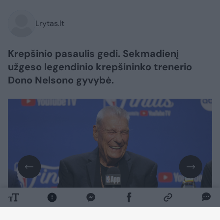
Lrytas.lt
Krepšinio pasaulis gedi. Sekmadienį
užgeso legendinio krepšininko trenerio
Dono Nelsono gyvybė.
Daugiau nuotraukų (1)