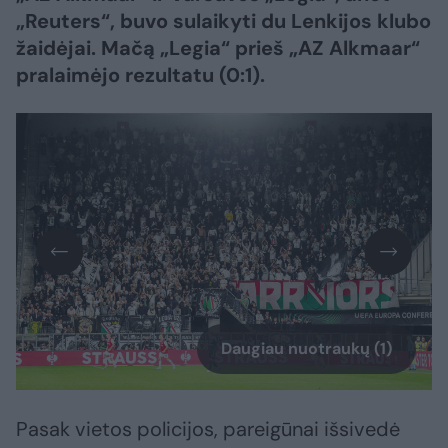
„Reuters“, buvo sulaikyti du Lenkijos klubo
žaidėjai. Mačą „Legia“ prieš „AZ Alkmaar“
pralaimėjo rezultatu (0:1).
Daugiau nuotraukų (1)
Pasak vietos policijos, pareigūnai išsivedė