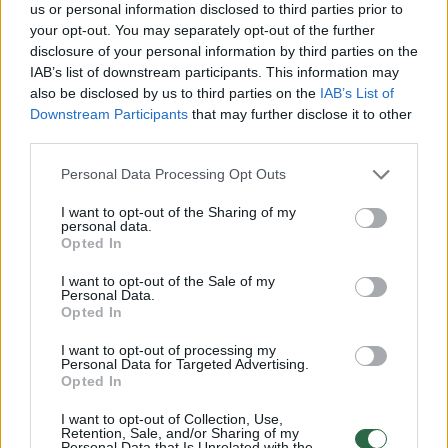
us or personal information disclosed to third parties prior to
hit, push and yank the Legia Warsaw president
your opt-out. You may separately opt-out of the further
@DariuszMioduski
, because he was trying to clarify the
disclosure of your personal information by third parties on the
situation, it is truly a shame. I wonder how will this be
IAB’s list of downstream participants. This information may
explained by
@AZAlkmaar
, which let this organizaltional
also be disclosed by us to third parties on the
IAB’s List of
Downstream Participants
that may further disclose it to other
disaster…
https://t.co/7kDgNFZYs0
third parties.
— Roman Kołtoń (@KoltonRoman)
October 6, 2023
Personal Data Processing Opt Outs
Nyderlandų policija savo pranešime teigė,
I want to opt-out of the Sharing of my
personal data.
kad „Legia“ sirgaliai elgėsi agresyviai ir kartu
Opted In
puolė stadioną prižiūrinčius policijos
I want to opt-out of the Sale of my
pareigūnus.
Personal Data.
Opted In
I want to opt-out of processing my
Incidentas Nyderlanduose sulaukė net ir
Personal Data for Targeted Advertising.
Opted In
Mateuszo Morawieckio reakcijos. Apie įvykį
Lenkijos ministras pirmininkas kalbėjo
I want to opt-out of Collection, Use,
Retention, Sale, and/or Sharing of my
Personal Data that Is Unrelated with the