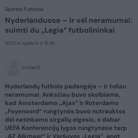
Sportas
Futbolas
Nyderlanduose – ir vėl neramumai:
suimti du „Legia“ futbolininkai
2023 m. spalio 6 d. 15:26
Lrytas.lt
Nyderlandų futbolo padangėje – ir toliau
neramumai. Anksčiau buvo skelbiama,
kad Amsterdamo „Ajax“ ir Roterdamo
„Feyenoord“ rungtynės buvo nutrauktos
dėl netinkamo sirgalių elgesio, o dabar
UEFA Konferencijų lygos rungtynėse tarp
„AZ Alkmaar“ ir Varšuvos „Legia“, anot