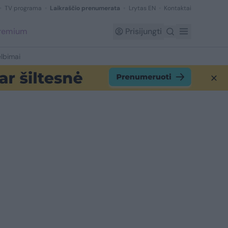
TV programa
Laikraščio prenumerata
Lrytas EN
Kontaktai
Premium
Prisijungti
lbimai