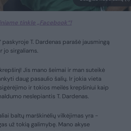
iniame tinkle „Facebook“!
“ paskyroje T. Dardenas parašė jausmingą
ir jo sirgaliams.
 krepšinį! Jis mano šeimai ir man suteikė
kyti daug pasaulio šalių. Ir jokia vieta
sigėrėjimo ir tokios meilės krepšiniui kaip
maldumo neslepiantis T. Dardenas.
liai baltų marškinėlių vilkėjimas yra -
ngas už tokią galimybę. Mano akyse