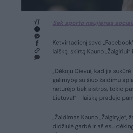
Sek sporto naujienas social
Ketvirtadienį savo „Facebook
laišką, skirtą Kauno „Žalgiriui“ 
„Dėkoju Dievui, kad jis sukūrė
galimybę su šiuo žaidimu aplan
neturėjo tiek aistros, tokio pa
Lietuva!“ - laišką pradėjo pa
„Žaidimas Kauno „Žalgiryje“, ža
didžiulė garbė ir aš esu dėki