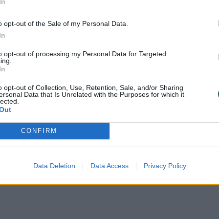
lubą, kad atsisako ne tik iki sezono
In
mokesčio, bet ir viso negauto atlyginimo.
o opt-out of the Sale of my Personal Data.
In
iris
Rodyti daugiau žymių
to opt-out of processing my Personal Data for Targeted
ing.
In
o opt-out of Collection, Use, Retention, Sale, and/or Sharing
ersonal Data that Is Unrelated with the Purposes for which it
lected.
Out
oti vartotojai. Prisijunkite prie registruotų
CONFIRM
raukite komentaruose!
Data Deletion
Data Access
Privacy Policy
Prisijungti komentatoriams