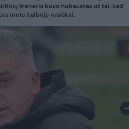
inktinių treneris buvo nubaustas už tai, kad
tės metu kalbėjo rusiškai.