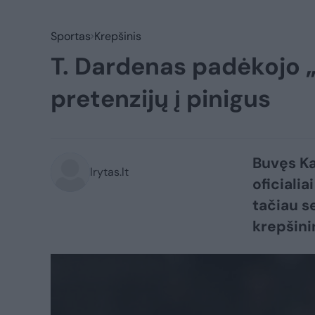
Sportas
Krepšinis
T. Dardenas padėkojo „Ž
pretenzijų į pinigus
Buvęs Ka
lrytas.lt
oficiali
tačiau s
krepšini