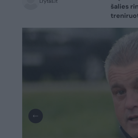
Lrytas.lt
šalies r
treniruo