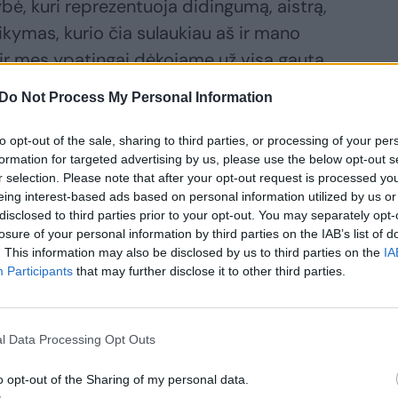
tybė, kuri reprezentuoja didingumą, aistrą,
aikymas, kurio čia sulaukiau aš ir mano
r mes ypatingai dėkojame už visą gautą
ė buvęs žalgirietis.
Do Not Process My Personal Information
to opt-out of the sale, sharing to third parties, or processing of your per
usių komandos draugų bei trenerių.
formation for targeted advertising by us, please use the below opt-out s
r selection. Please note that after your opt-out request is processed y
eing interest-based ads based on personal information utilized by us or
onių grupe. Kiekvieną vakarą nuostabioje
disclosed to third parties prior to your opt-out. You may separately opt-
 ypatingų trenerių ir žaidėjų. Dėkoju
losure of your personal information by third parties on the IAB’s list of
. This information may also be disclosed by us to third parties on the
IA
os ir mano priėmimą. Laikas, praleistas
Participants
that may further disclose it to other third parties.
, visada išliks mano atmintyje“, - teigė
 amerikietis.
l Data Processing Opt Outs
us T. Dardenas žengė dar vieną žingsnį.
o opt-out of the Sharing of my personal data.