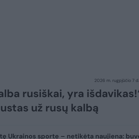
2026 m. rugpjūčio 7 d.
lba rusiškai, yra išdavikas!
ustas už rusų kalbą
itę Ukrainos sporte – netikėta naujiena: buv