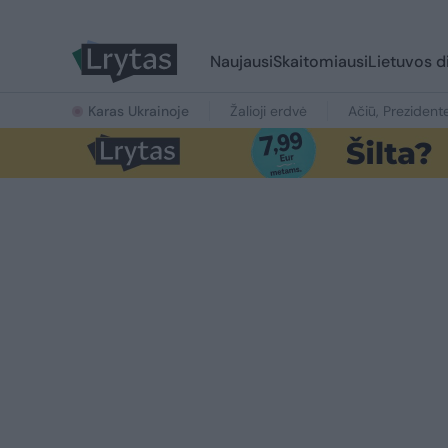
Naujausi
Skaitomiausi
Lietuvos d
Karas Ukrainoje
Žalioji erdvė
Ačiū, Prezident