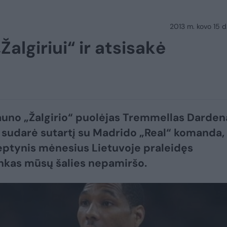
2013 m. kovo 15 d.
algiriui“ ir atsisakė
uno „Žalgirio“ puolėjas Tremmellas Darden
ai sudarė sutartį su Madrido „Real“ komanda,
eptynis mėnesius Lietuvoje praleidęs
nkas mūsų šalies nepamiršo.