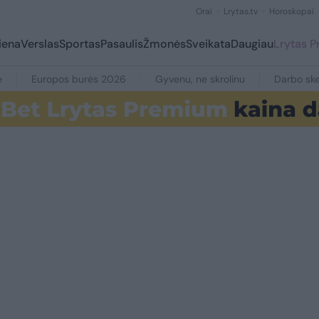
Orai
Lrytas.tv
Horoskopai
iena
Verslas
Sportas
Pasaulis
Žmonės
Sveikata
Daugiau
Lrytas 
e
Europos burės 2026
Gyvenu, ne skrolinu
Darbo ske