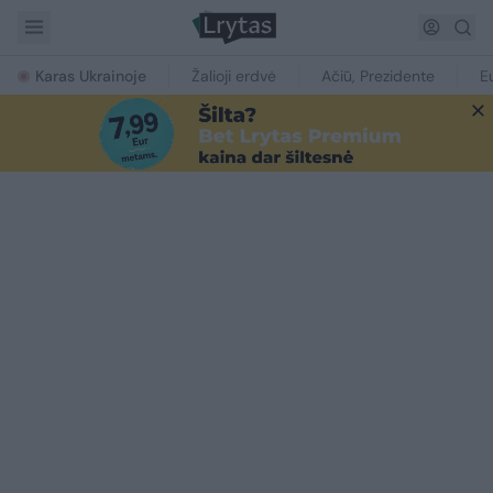
Karas Ukrainoje
Žalioji erdvė
Ačiū, Prezidente
E