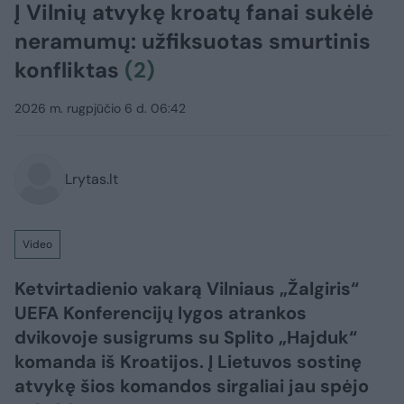
Į Vilnių atvykę kroatų fanai sukėlė
neramumų: užfiksuotas smurtinis
konfliktas
(2)
2026 m. rugpjūčio 6 d. 06:42
Lrytas.lt
Video
Ketvirtadienio vakarą Vilniaus „Žalgiris“
UEFA Konferencijų lygos atrankos
dvikovoje susigrums su Splito „Hajduk“
komanda iš Kroatijos. Į Lietuvos sostinę
atvykę šios komandos sirgaliai jau spėjo