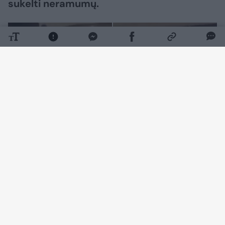
sukelti neramumų.
Daugiau nuotraukų (1)
„11x11.lt“ pasidalintame vaizdo įraše matyti,
kaip agresyvūs, juodai apsirengę kroatai
konfliktuoja su dviem, panašu, lietuviais.