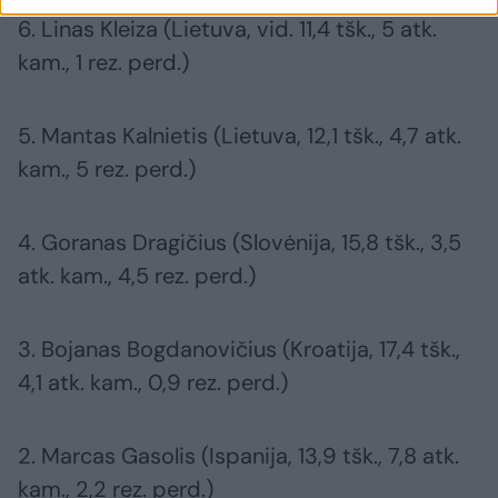
6. Linas Kleiza (Lietuva, vid. 11,4 tšk., 5 atk.
kam., 1 rez. perd.)
5. Mantas Kalnietis (Lietuva, 12,1 tšk., 4,7 atk.
kam., 5 rez. perd.)
4. Goranas Dragičius (Slovėnija, 15,8 tšk., 3,5
atk. kam., 4,5 rez. perd.)
3. Bojanas Bogdanovičius (Kroatija, 17,4 tšk.,
4,1 atk. kam., 0,9 rez. perd.)
2. Marcas Gasolis (Ispanija, 13,9 tšk., 7,8 atk.
kam., 2,2 rez. perd.)