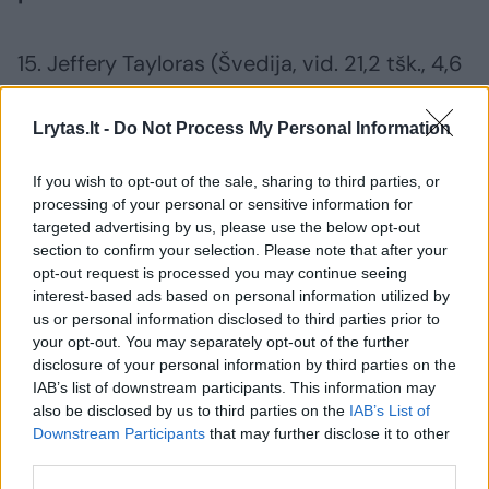
15. Jeffery Tayloras (Švedija, vid. 21,2 tšk., 4,6
atk. kam., 1,4 rez. perd.)
Lrytas.lt -
Do Not Process My Personal Information
14. Nenadas Krstičius (Serbija, vid. 15,4 tšk.,
If you wish to opt-out of the sale, sharing to third parties, or
4,8 atk. kam., 1,6 rez. perd.)
processing of your personal or sensitive information for
targeted advertising by us, please use the below opt-out
section to confirm your selection. Please note that after your
13. Zoranas Dragičius (Slovėnija, vid. 10,6 tšk.,
opt-out request is processed you may continue seeing
interest-based ads based on personal information utilized by
5,3 atk. kam., 0,9 rez. perd.)
us or personal information disclosed to third parties prior to
your opt-out. You may separately opt-out of the further
disclosure of your personal information by third parties on the
12. Petteri Koponenas (Suomija, vid. 13,3 tšk.,
IAB’s list of downstream participants. This information may
3,4 atk. kam., 4,8 rez. perd.)
also be disclosed by us to third parties on the
IAB’s List of
Downstream Participants
that may further disclose it to other
third parties.
11. Rudy Fernandezas (Ispanija, vid. 12 tšk., 4