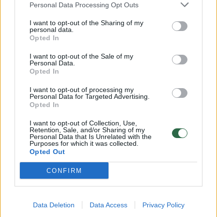
Personal Data Processing Opt Outs
atk. kam., 1,9 rez. perd.)
I want to opt-out of the Sharing of my
personal data.
Opted In
10. Poohas Jeteras (Ukraina, vid. 13,5 tšk., 3,5
atk. kam., 4,1 rez. perd.)
I want to opt-out of the Sale of my
Personal Data.
Opted In
9. Nicolas Batumas (Prancūzija, vid. 11,6 tšk.,
I want to opt-out of processing my
Personal Data for Targeted Advertising.
5,1 atk. kam., 2,3 rez. perd.)
Opted In
I want to opt-out of Collection, Use,
Retention, Sale, and/or Sharing of my
8. Luigi Datome (Italija, vid. 13,8 tšk., 4,9 atk.
Personal Data that Is Unrelated with the
Purposes for which it was collected.
kam., 1,4 rez. perd.)
Opted Out
CONFIRM
7. Borisas Diaw (Prancūzija, vid. 10,4 tšk., 4,6
atk. kam., 3,4 rez. perd.)
Data Deletion
Data Access
Privacy Policy