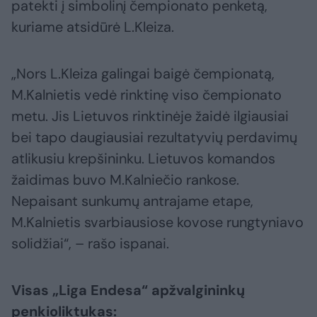
patekti į simbolinį čempionato penketą,
kuriame atsidūrė L.Kleiza.
„Nors L.Kleiza galingai baigė čempionatą,
M.Kalnietis vedė rinktinę viso čempionato
metu. Jis Lietuvos rinktinėje žaidė ilgiausiai
bei tapo daugiausiai rezultatyvių perdavimų
atlikusiu krepšininku. Lietuvos komandos
žaidimas buvo M.Kalniečio rankose.
Nepaisant sunkumų antrajame etape,
M.Kalnietis svarbiausiose kovose rungtyniavo
solidžiai“, – rašo ispanai.
Visas „Liga Endesa“ apžvalgininkų
penkioliktukas: