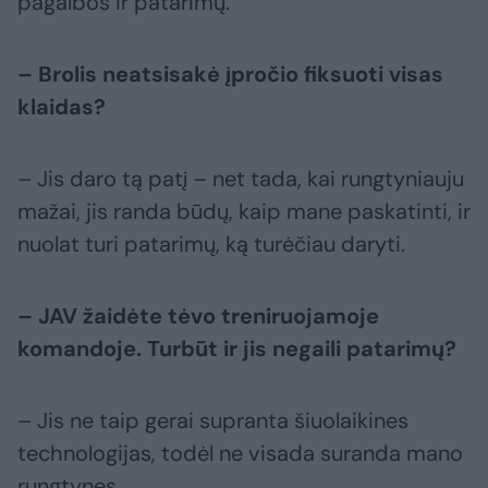
pagalbos ir patarimų.
– Brolis neatsisakė įpročio fiksuoti visas
klaidas?
– Jis daro tą patį – net tada, kai rungtyniauju
mažai, jis randa būdų, kaip mane paskatinti, ir
nuolat turi patarimų, ką turėčiau daryti.
– JAV žaidėte tėvo treniruojamoje
komandoje. Turbūt ir jis negaili patarimų?
– Jis ne taip gerai supranta šiuolaikines
technologijas, todėl ne visada suranda mano
rungtynes.