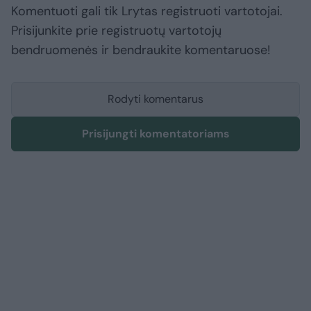
Komentuoti gali tik Lrytas registruoti vartotojai.
Prisijunkite prie registruotų vartotojų
bendruomenės ir bendraukite komentaruose!
Rodyti komentarus
Prisijungti komentatoriams