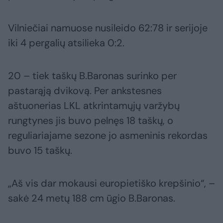
Vilniečiai namuose nusileido 62:78 ir serijoje
iki 4 pergalių atsilieka 0:2.
20 – tiek taškų B.Baronas surinko per
pastarąją dvikovą. Per ankstesnes
aštuonerias LKL atkrintamųjų varžybų
rungtynes jis buvo pelnęs 18 taškų, o
reguliariajame sezone jo asmeninis rekordas
buvo 15 taškų.
„Aš vis dar mokausi europietiško krepšinio“, –
sakė 24 metų 188 cm ūgio B.Baronas.