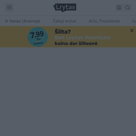
Karas Ukrainoje
Žalioji erdvė
Ačiū, Prezidente
E