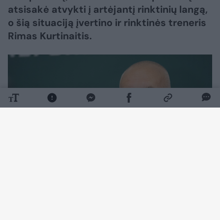
atsisakė atvykti į artėjantį rinktinių langą,
o šią situaciją įvertino ir rinktinės treneris
Rimas Kurtinaitis.
Daugiau nuotraukų (1)
Paskutiniu momentu iš kandidatų sąrašo