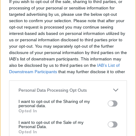
If you wish to opt-out of the sale, sharing to third parties, or
žaidimu vienas prieš vieną.
processing of your personal or sensitive information for
targeted advertising by us, please use the below opt-out
section to confirm your selection. Please note that after your
– LKL čempionatas – tinkama vieta
opt-out request is processed you may continue seeing
tobulėti?
interest-based ads based on personal information utilized by
us or personal information disclosed to third parties prior to
your opt-out. You may separately opt-out of the further
disclosure of your personal information by third parties on the
– Žinoma, tai puiki lyga. Juolab kad turiu tokių
IAB’s list of downstream participants. This information may
komandos draugų. Viskas, kas nutiko ir ko
also be disclosed by us to third parties on the
IAB’s List of
išmokau per šį sezoną, labai padės mano
Downstream Participants
that may further disclose it to other
third parties.
karjerai.
Personal Data Processing Opt Outs
– Kokį įspūdį palieka miestas ir šalis?
I want to opt-out of the Sharing of my
personal data.
Opted In
– Vilnius yra puikus miestas, džiaugiuosi
I want to opt-out of the Sale of my
Personal Data.
būdamas čia, – visi mane priėmė labai šiltai.
Opted In