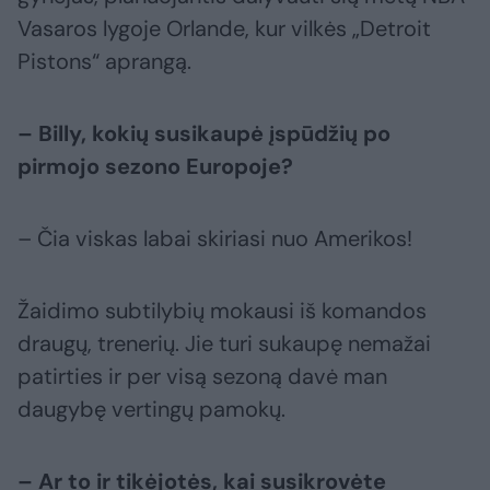
Vasaros lygoje Orlande, kur vilkės „Detroit
Pistons“ aprangą.
– Billy, kokių susikaupė įspūdžių po
pirmojo sezono Europoje?
– Čia viskas labai skiriasi nuo Amerikos!
Žaidimo subtilybių mokausi iš komandos
draugų, trenerių. Jie turi sukaupę nemažai
patirties ir per visą sezoną davė man
daugybę vertingų pamokų.
– Ar to ir tikėjotės, kai susikrovėte