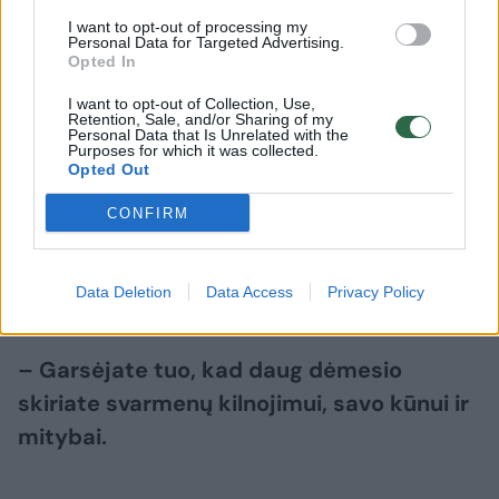
I want to opt-out of processing my
Personal Data for Targeted Advertising.
Tik iš pradžių buvo sunku. Juk tai visiškai
Opted In
naujas gyvenimo etapas aikštėje ir už jos
I want to opt-out of Collection, Use,
ribų. Prireikė ir laiko, kad pradėčiau jaustis
Retention, Sale, and/or Sharing of my
Personal Data that Is Unrelated with the
Purposes for which it was collected.
patogiai, bet dešimt mėnesių yra ilgas
Opted Out
laikotarpis.
CONFIRM
Dabar jaučiuosi visiškai kitokiu žmogumi nei
rugpjūtį.
Data Deletion
Data Access
Privacy Policy
– Garsėjate tuo, kad daug dėmesio
skiriate svarmenų kilnojimui, savo kūnui ir
mitybai.