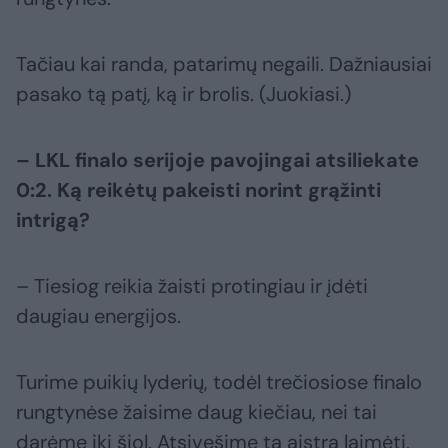
Tačiau kai randa, patarimų negaili. Dažniausiai
pasako tą patį, ką ir brolis. (Juokiasi.)
– LKL finalo serijoje pavojingai atsiliekate
0:2. Ką reikėtų pakeisti norint grąžinti
intrigą?
– Tiesiog reikia žaisti protingiau ir įdėti
daugiau energijos.
Turime puikių lyderių, todėl trečiosiose finalo
rungtynėse žaisime daug kiečiau, nei tai
darėme iki šiol. Atsivešime tą aistrą laimėti,