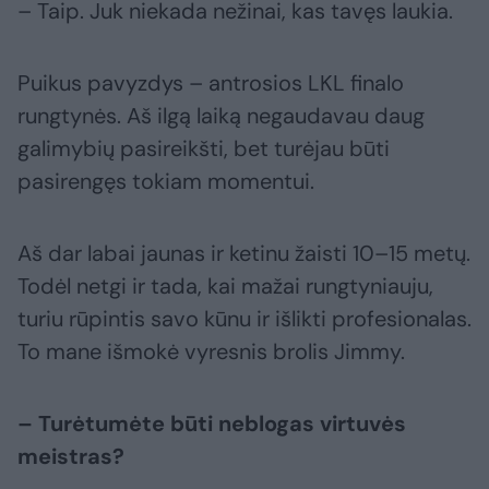
– Taip. Juk niekada nežinai, kas tavęs laukia.
Puikus pavyzdys – antrosios LKL finalo
rungtynės. Aš ilgą laiką negaudavau daug
galimybių pasireikšti, bet turėjau būti
pasirengęs tokiam momentui.
Aš dar labai jaunas ir ketinu žaisti 10–15 metų.
Todėl netgi ir tada, kai mažai rungtyniauju,
turiu rūpintis savo kūnu ir išlikti profesionalas.
To mane išmokė vyresnis brolis Jimmy.
– Turėtumėte būti neblogas virtuvės
meistras?