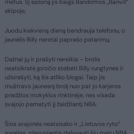
metus. Šį sezoną jis baigs Bandirmos „Banvit“
ekipoje.
Juodu kiekvieną dieną bendrauja telefonu, o
jaunėlis Billy neretai paprašo patarimų.
Dažnai jų ir prašyti nereikia – brolis
neatsikratė įpročio stebėti Billy rungtynes ir
užsirašyti, ką šis atliko blogai. Taip jis
muštravo jaunesnį brolį nuo pat jo karjeros
pradžios mokyklos rinktinėje, nes visada
svajojo pamatyti jį žaidžiantį NBA.
Šios svajonės neatsisako ir „Lietuvos ryto“
gynėjas, planuojantis dalyvauti šių metų NBA