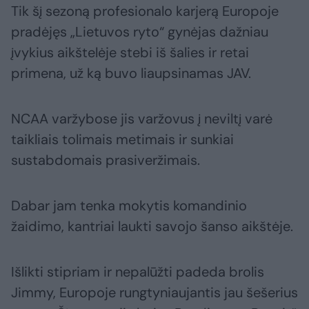
Tik šį sezoną profesionalo karjerą Europoje
pradėjęs „Lietuvos ryto“ gynėjas dažniau
įvykius aikštelėje stebi iš šalies ir retai
primena, už ką buvo liaupsinamas JAV.
NCAA varžybose jis varžovus į neviltį varė
taikliais tolimais metimais ir sunkiai
sustabdomais prasiveržimais.
Dabar jam tenka mokytis komandinio
žaidimo, kantriai laukti savojo šanso aikštėje.
Išlikti stipriam ir nepalūžti padeda brolis
Jimmy, Europoje rungtyniaujantis jau šešerius