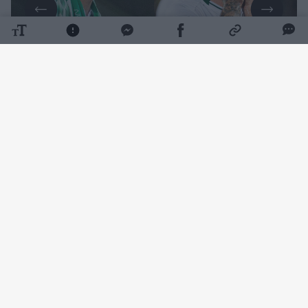
Daugiau nuotraukų (1)
Vilniečiai ketvirtadienį namų stadione 2:5
buvo sutriuškinti Splito „Hajduk“ futbolininkų
ir komplikavo savo padėtį atrankoje.
Po skaudaus pralaimėjimo žinute socialinėje
erdvėje pasidalino „Žalgirio“ klubo
prezidentas Andrius Tapinas.
„Iš europinio lygio komandos gavom gerų