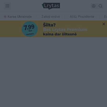
Karas Ukrainoje
Žalioji erdvė
Ačiū, Prezidente
E