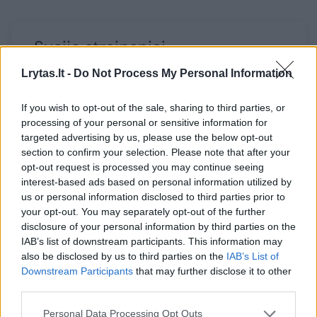
Susiję straipsniai
Lrytas.lt -
Do Not Process My Personal Information
If you wish to opt-out of the sale, sharing to third parties, or
processing of your personal or sensitive information for
targeted advertising by us, please use the below opt-out
section to confirm your selection. Please note that after your
opt-out request is processed you may continue seeing
interest-based ads based on personal information utilized by
us or personal information disclosed to third parties prior to
your opt-out. You may separately opt-out of the further
Serbijos žiniasklaidoje –
Sparnuot
disclosure of your personal information by third parties on the
milžiniškas nusivylimas: „Iš
serbų ve
IAB’s list of downstream participants. This information may
anksto „iškovotas“ auksas
Džordžev
also be disclosed by us to third parties on the
IAB’s List of
Downstream Participants
that may further disclose it to other
išsprūdo“
„Įrodėme
third parties.
Personal Data Processing Opt Outs