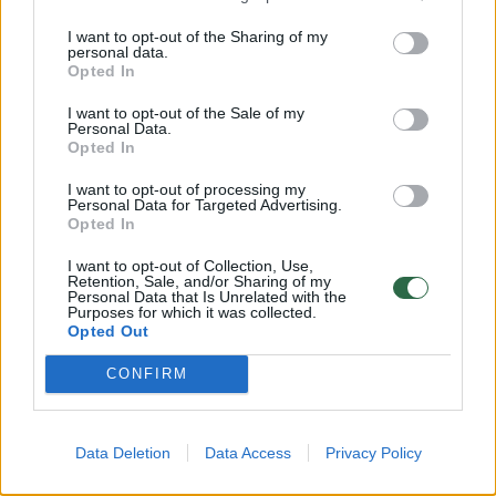
I want to opt-out of the Sharing of my
personal data.
Opted In
Praėjusį sezoną serbas vadovavo NBA
klubui „Phoenix Suns“.
I want to opt-out of the Sale of my
Personal Data.
Opted In
Teigiama, kad I.Kokoškovas Serbijos rinktinėje
I want to opt-out of processing my
Personal Data for Targeted Advertising.
kol kas darbuosis olimpiniame atrankos
Opted In
turnyre, kuris vyks Belgrade. Jei serbams
I want to opt-out of Collection, Use,
pavyks patekti į Tokijo olimpiadą, tada jis
Retention, Sale, and/or Sharing of my
Personal Data that Is Unrelated with the
toliaus liks prie rinktinės vairo.
Purposes for which it was collected.
Opted Out
CONFIRM
Lrytas.lt
primena, kad A.Džordževičius iš
rinktinės pasitraukė po Kinijoje vykusio
pasaulio krepšinio čempionato, kuriame
Data Deletion
Data Access
Privacy Policy
serbai užėmė penktąją vietą.