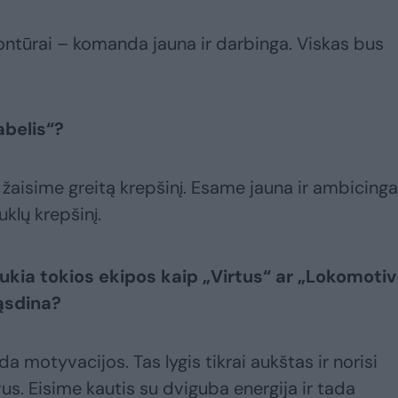
 kontūrai – komanda jauna ir darbinga. Viskas bus
abelis“?
žaisime greitą krepšinį. Esame jauna ir ambicinga
uklų krepšinį.
ukia tokios ekipos kaip „Virtus“ ar „Lokomoti
ąsdina?
da motyvacijos. Tas lygis tikrai aukštas ir norisi
us. Eisime kautis su dviguba energija ir tada