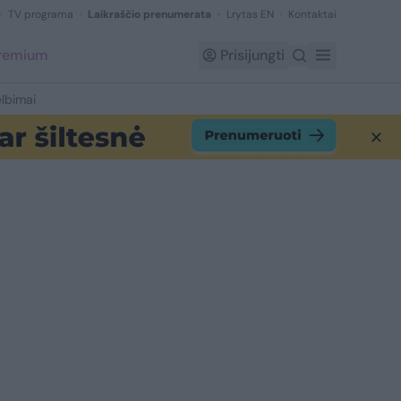
TV programa
Laikraščio prenumerata
Lrytas EN
Kontaktai
Premium
Prisijungti
lbimai