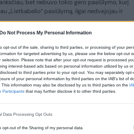
anksčiau, bet nebuvo tokio gero pasiūlymo, kurį
vau „Lietkabelio“ pasiūlymą, ilgai nedvejojau ir
Do Not Process My Personal Information
13–2014 m. sezone. Jaučiate, kad grįžtate į
to opt-out of the sale, sharing to third parties, or processing of your per
tuojate kaip visiškai kitą organizaciją?
formation for targeted advertising by us, please use the below opt-out s
r selection. Please note that after your opt-out request is processed y
eing interest-based ads based on personal information utilized by us or
 etapas. Visa organizacija ir visi žmonės pasikeitė
disclosed to third parties prior to your opt-out. You may separately opt-
ra aukštumoje, visi labai giria ir mini tik geru žod
losure of your personal information by third parties on the IAB’s list of
. This information may also be disclosed by us to third parties on the
IA
Participants
that may further disclose it to other third parties.
yti sutartį buvo lengvas ir greitas?
l Data Processing Opt Outs
enas. Pasikalbėjau su Tomu Dimša ir kitais žaidėja
o opt-out of the Sharing of my personal data.