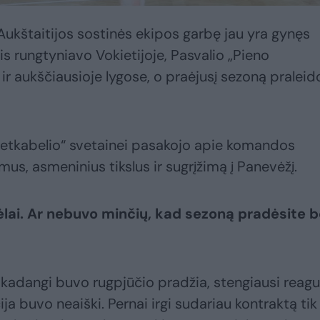
ukštaitijos sostinės ekipos garbę jau yra gynęs
s rungtyniavo Vokietijoje, Pasvalio „Pieno
 ir aukščiausioje lygose, o praėjusį sezoną praleid
 „Lietkabelio“ svetainei pasakojo apie komandos
mus, asmeninius tikslus ir sugrįžimą į Panevėžį.
ėlai. Ar nebuvo minčių, kad sezoną pradėsite 
t kadangi buvo rugpjūčio pradžia, stengiausi reagu
ija buvo neaiški. Pernai irgi sudariau kontraktą tik