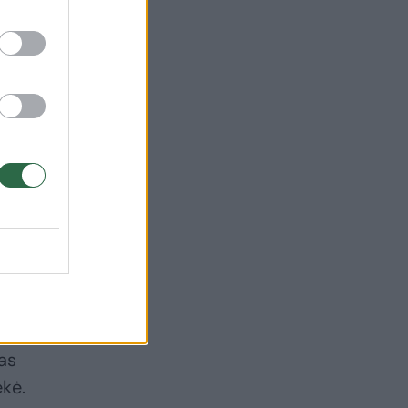
i
ek
u
kas
ekė.