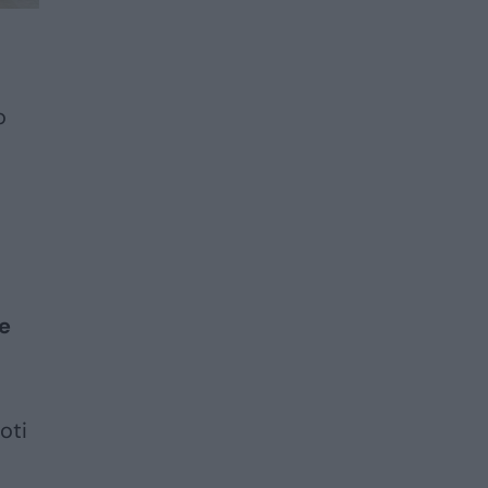
o
be
oti