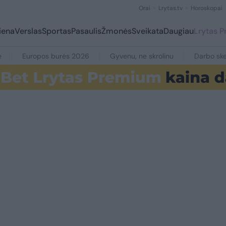
Orai
Lrytas.tv
Horoskopai
iena
Verslas
Sportas
Pasaulis
Žmonės
Sveikata
Daugiau
Lrytas 
e
Europos burės 2026
Gyvenu, ne skrolinu
Darbo ske