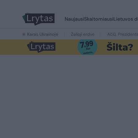
Naujausi
Skaitomiausi
Lietuvos d
Karas Ukrainoje
Žalioji erdvė
Ačiū, Prezident