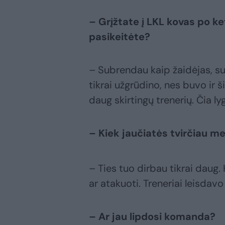
– Grįžtate į LKL kovas po ke
pasikeitėte?
– Subrendau kaip žaidėjas, su
tikrai užgrūdino, nes buvo ir š
daug skirtingų trenerių. Čia ly
– Kiek jaučiatės tvirčiau m
– Ties tuo dirbau tikrai daug
ar atakuoti. Treneriai leisdavo
– Ar jau lipdosi komanda?