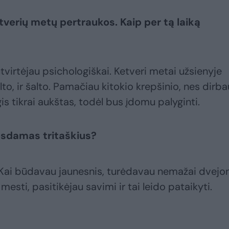
tverių metų pertraukos. Kaip per tą laiką
tvirtėjau psichologiškai. Ketveri metai užsienyje
ilto, ir šalto. Pamačiau kitokio krepšinio, nes dirba
gis tikrai aukštas, todėl bus įdomu palyginti.
esdamas tritaškius?
. Kai būdavau jaunesnis, turėdavau nemažai dvejon
 mesti, pasitikėjau savimi ir tai leido pataikyti.