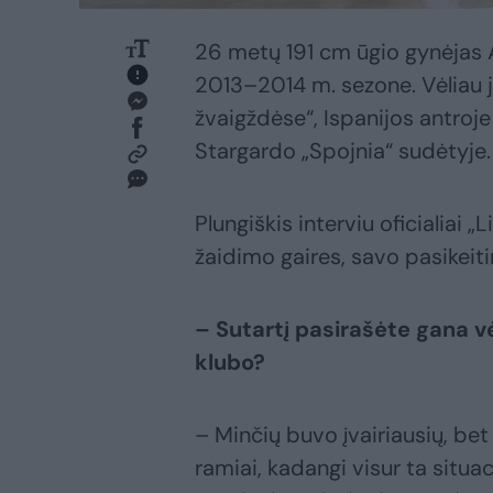
26 metų 191 cm ūgio gynėjas A
2013–2014 m. sezone. Vėliau ji
žvaigždėse“, Ispanijos antroje
Stargardo „Spojnia“ sudėtyje.
Plungiškis interviu oficialiai
žaidimo gaires, savo pasikeiti
– Sutartį pasirašėte gana v
klubo?
– Minčių buvo įvairiausių, be
ramiai, kadangi visur ta situac