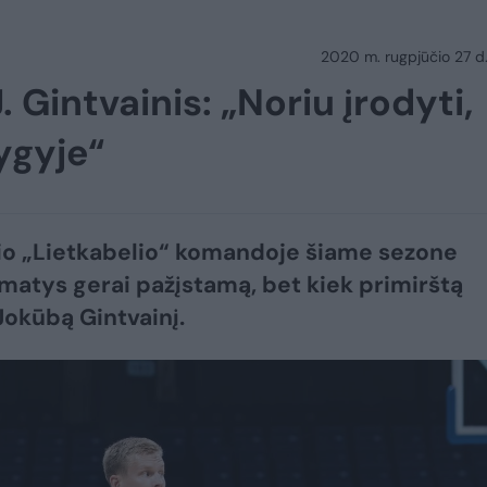
2020 m. rugpjūčio 27 d.
. Gintvainis: „Noriu įrodyti,
lygyje“
o „Lietkabelio“ komandoje šiame sezone
i matys gerai pažįstamą, bet kiek primirštą
Jokūbą Gintvainį.