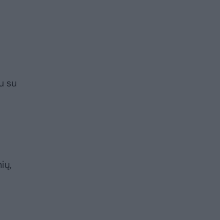
u su
ių,