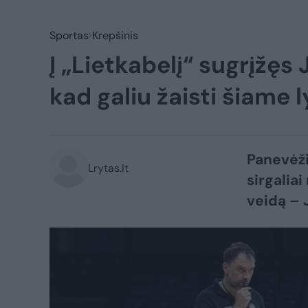
Sportas
Krepšinis
Į „Lietkabelį“ sugrįžęs J
kad galiu žaisti šiame 
Panevėži
Lrytas.lt
sirgalia
veidą – 