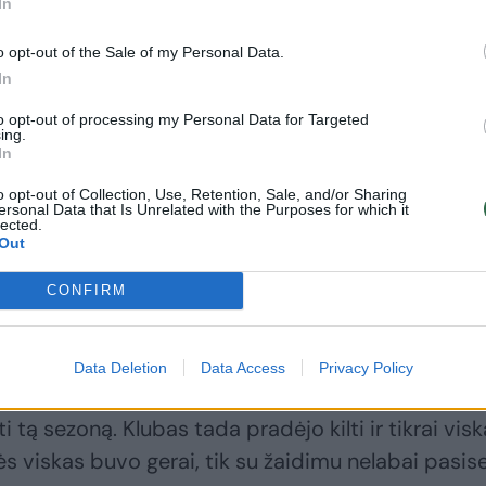
k apie klubą, tiek apie trenerį Nenadą Čanaką. Tikra
In
o opt-out of the Sale of my Personal Data.
In
u apie jūsų vaidmenį komandoje?
to opt-out of processing my Personal Data for Targeted
ing.
In
ome. Tiesiog turiu žaisti savo žaidimą ir padėti, ki
o opt-out of Collection, Use, Retention, Sale, and/or Sharing
ersonal Data that Is Unrelated with the Purposes for which it
ausys nuo situacijos ir nuo to, kaip seksis ekipai.
lected.
Out
ausiu jau prasidėjus rungtynėms.
CONFIRM
š pastarojo apsilankymo Panevėžyje?
Data Deletion
Data Access
Privacy Policy
labai kankino nugaros problemos, todėl nežaidžia
 tą sezoną. Klubas tada pradėjo kilti ir tikrai vis
ės viskas buvo gerai, tik su žaidimu nelabai pasis