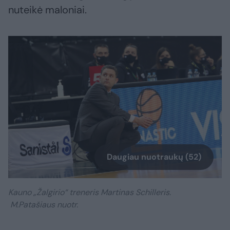
nuteikė maloniai.
Daugiau nuotraukų (52)
Kauno „Žalgirio“ treneris Martinas Schilleris.
M.Patašiaus nuotr.