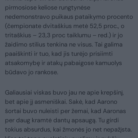
pirmosiose keliose rungtynėse
nedemonstravo puikaus pataikymo procento
(čempionate dvitaškius metė 52,5 proc., o
tritaškius – 23,3 proc taiklumu – red.) ir jo
žaidimo stilius tenkina ne visus. Tai galima
paaiškinti ir tuo, kad jis turėjo prisiimti
atsakomybę ir atakų pabaigose kamuolys
būdavo jo rankose.
Galiausiai viskas buvo jau ne apie krepšinį,
bet apie jį asmeniškai. Sakė, kad Aarono
šortai buvo nuleisti per žemai, kad Aaronas
per daug kramtė dantų apsaugą. Tu girdi
tokius absurdus, kai žmonės jo net nepažįsta.