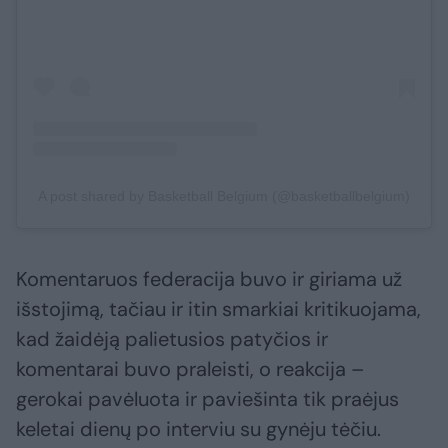
A post shared by Basketball Belgium (@basketballbelgium)
Komentaruos federacija buvo ir giriama už
išstojimą, tačiau ir itin smarkiai kritikuojama,
kad žaidėją palietusios patyčios ir
komentarai buvo praleisti, o reakcija –
gerokai pavėluota ir paviešinta tik praėjus
keletai dienų po interviu su gynėju tėčiu.