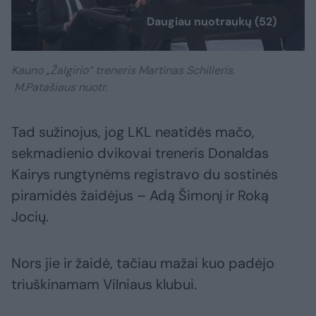
Daugiau nuotraukų (52)
Kauno „Žalgirio“ treneris Martinas Schilleris.
M.Patašiaus nuotr.
Tad sužinojus, jog LKL neatidės mačo,
sekmadienio dvikovai treneris Donaldas
Kairys rungtynėms registravo du sostinės
piramidės žaidėjus – Adą Šimonį ir Roką
Jocių.
Nors jie ir žaidė, tačiau mažai kuo padėjo
triuškinamam Vilniaus klubui.