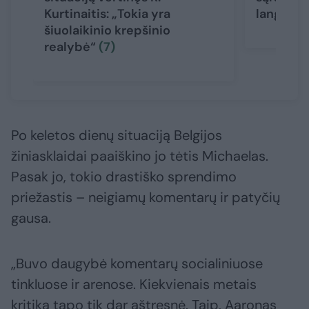
Kurtinaitis: „Tokia yra
langui
(3
šiuolaikinio krepšinio
realybė“
(7)
Po keletos dienų situaciją Belgijos
žiniasklaidai paaiškino jo tėtis Michaelas.
Pasak jo, tokio drastiško sprendimo
priežastis – neigiamų komentarų ir patyčių
gausa.
„Buvo daugybė komentarų socialiniuose
tinkluose ir arenose. Kiekvienais metais
kritika tapo tik dar aštresnė. Taip, Aaronas