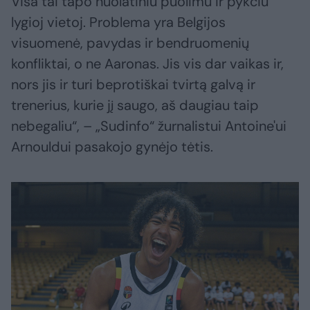
Visa tai tapo nuolatiniu puolimu ir pykčiu
lygioj vietoj. Problema yra Belgijos
visuomenė, pavydas ir bendruomenių
konfliktai, o ne Aaronas. Jis vis dar vaikas ir,
nors jis ir turi beprotiškai tvirtą galvą ir
trenerius, kurie jį saugo, aš daugiau taip
nebegaliu“, – „Sudinfo“ žurnalistui Antoine'ui
Arnouldui pasakojo gynėjo tėtis.