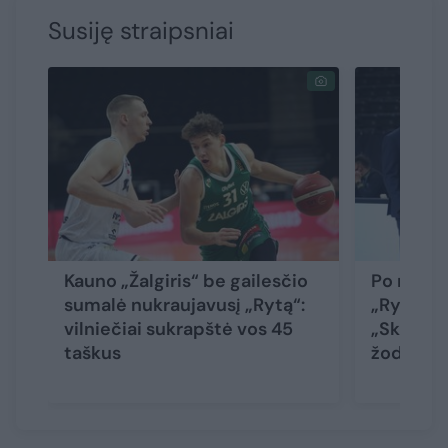
Susiję straipsniai
Kauno „Žalgiris“ be gailesčio
Po rekor
sumalė nukraujavusį „Rytą“:
„Ryto“ tr
vilniečiai sukrapštė vos 45
„Skysta.
taškus
žodžiais