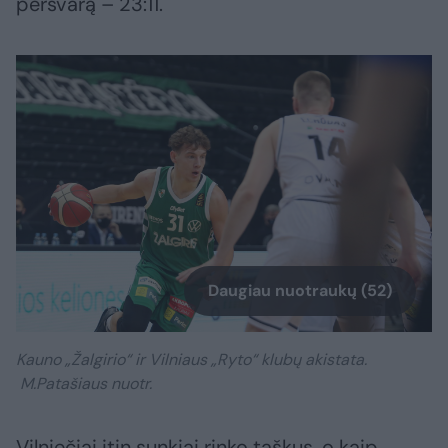
persvarą – 23:11.
Daugiau nuotraukų (52)
Kauno „Žalgirio“ ir Vilniaus „Ryto“ klubų akistata.
M.Patašiaus nuotr.
Vilniečiai itin sunkiai rinko taškus, o kaip