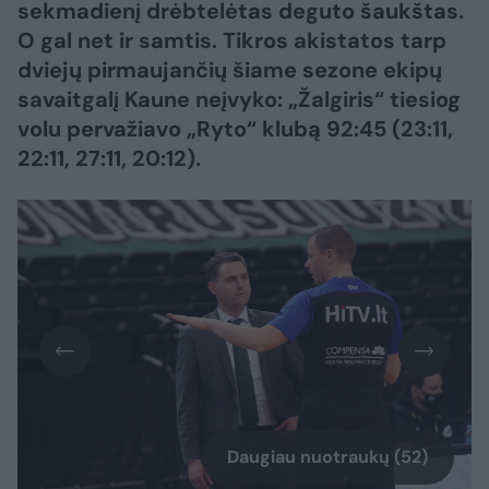
sekmadienį drėbtelėtas deguto šaukštas.
O gal net ir samtis. Tikros akistatos tarp
dviejų pirmaujančių šiame sezone ekipų
savaitgalį Kaune neįvyko: „Žalgiris“ tiesiog
volu pervažiavo „Ryto“ klubą 92:45 (23:11,
22:11, 27:11, 20:12).
Daugiau nuotraukų (52)