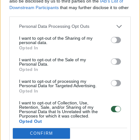
also be disclosed by us to third parties on the
IAB’s List of
Downstream Participants
that may further disclose it to other
third parties.
Personal Data Processing Opt Outs
Sportas
Krepšinis
I want to opt-out of the Sharing of my
Rinktinės bėdos – ne tik Lietuvoje:
personal data.
Opted In
situacijos neapsikentęs žaidėjas
I want to opt-out of the Sale of my
visiems laikams paliko komandą
(1)
Personal Data.
Opted In
2026 m. rugpjūčio 7 d. 16:30
I want to opt-out of processing my
Personal Data for Targeted Advertising.
Opted In
Lrytas.lt
I want to opt-out of Collection, Use,
Retention, Sale, and/or Sharing of my
Personal Data that Is Unrelated with the
Purposes for which it was collected.
Penktadienį buvo oficialiai paskelbtas
Opted Out
Lietuvos vyrų krepšinio rinktinės
CONFIRM
kandidatų sąrašas, kuriame trūksta viso