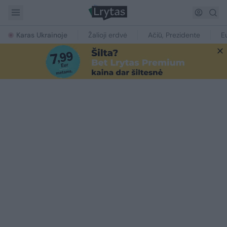
Karas Ukrainoje
Žalioji erdvė
Ačiū, Prezidente
E