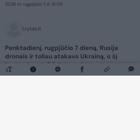
2026 m. rugpjūčio 7 d. 18:09
Lrytas.lt
Penktadienį, rugpjūčio 7 dieną, Rusija
dronais ir toliau atakavo Ukrainą, o šį
kartą vienu taikinių tapo ir sporto
infrastruktūra.