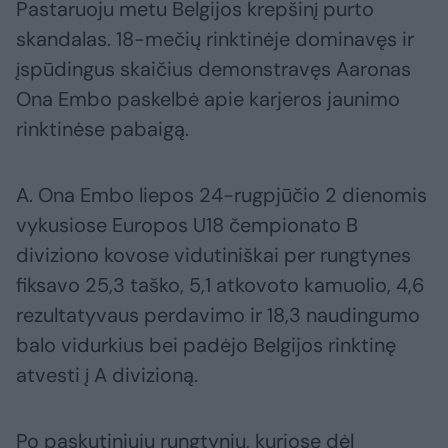
Pastaruoju metu Belgijos krepšinį purto
skandalas. 18-mečių rinktinėje dominavęs ir
įspūdingus skaičius demonstravęs Aaronas
Ona Embo paskelbė apie karjeros jaunimo
rinktinėse pabaigą.
A. Ona Embo liepos 24-rugpjūčio 2 dienomis
vykusiose Europos U18 čempionato B
diviziono kovose vidutiniškai per rungtynes
fiksavo 25,3 taško, 5,1 atkovoto kamuolio, 4,6
rezultatyvaus perdavimo ir 18,3 naudingumo
balo vidurkius bei padėjo Belgijos rinktinę
atvesti į A divizioną.
Po paskutiniųjų rungtynių, kuriose dėl