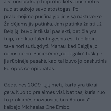
Jis ruošiasi kaip beprotis, ketverius metus
nuolat aukojo savo atostogas. Po
pralaimėjimo pusfinalyje jis visą naktį verkė.
Žaidėjams jis patinka. Jam patinka žaisti už
Belgiją, buvo ir tikslai pasiekti, bet čia yra
taip, kad kuo talentingesnis esi, tuo labiau
tave nori sužlugdyti. Manau, kad Belgija jo
nenusipelno. Pasiekėme „nebegaliu“ tašką ir
jis rūbinėje pasakė, kad tai buvo jo paskutinis
Europos čempionatas.
Gėda, nes 2009-ųjų metų karta yra tikrai
gera. Nuo to pralaimės visi, bet tas, kuris nuo
to pralaimės mažiausiai, bus Aaronas“, –
kalbėjo Michaelas One Embo.