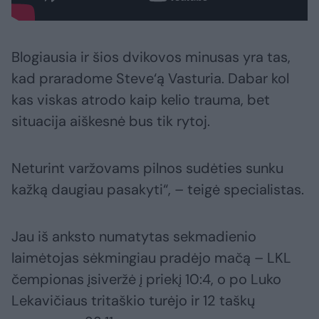
Blogiausia ir šios dvikovos minusas yra tas,
kad praradome Steve‘ą Vasturia. Dabar kol
kas viskas atrodo kaip kelio trauma, bet
situacija aiškesnė bus tik rytoj.
Neturint varžovams pilnos sudėties sunku
kažką daugiau pasakyti“, – teigė specialistas.
Jau iš anksto numatytas sekmadienio
laimėtojas sėkmingiau pradėjo mačą – LKL
čempionas įsiveržė į priekį 10:4, o po Luko
Lekavičiaus tritaškio turėjo ir 12 taškų