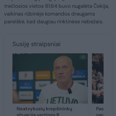
trečiosios vietos 81:64 buvo nugalėta Čekija,
vaikinas rūbinėje komandos draugams
pareiškė, kad daugiau rinktinėse nebežais.
Susiję straipsniai
Neatvykusių krepšininkų
Paskelbt
situaciją vertinęs R.
sąrašas 