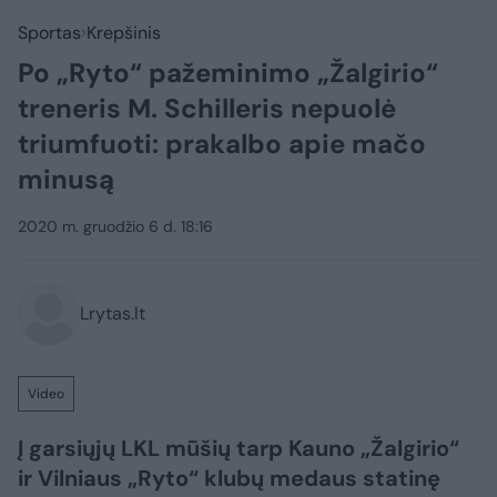
Sportas
Krepšinis
Po „Ryto“ pažeminimo „Žalgirio“
treneris M. Schilleris nepuolė
triumfuoti: prakalbo apie mačo
minusą
2020 m. gruodžio 6 d. 18:16
Lrytas.lt
Video
Į garsiųjų LKL mūšių tarp Kauno „Žalgirio“
ir Vilniaus „Ryto“ klubų medaus statinę