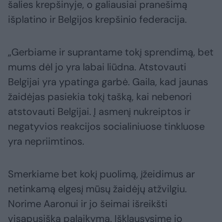
šalies krepšinyje, o galiausiai pranešimą
išplatino ir Belgijos krepšinio federacija.
„Gerbiame ir suprantame tokį sprendimą, bet
mums dėl jo yra labai liūdna. Atstovauti
Belgijai yra ypatinga garbė. Gaila, kad jaunas
žaidėjas pasiekia tokį tašką, kai nebenori
atstovauti Belgijai. Į asmenį nukreiptos ir
negatyvios reakcijos socialiniuose tinkluose
yra nepriimtinos.
Smerkiame bet kokį puolimą, įžeidimus ar
netinkamą elgesį mūsų žaidėjų atžvilgiu.
Norime Aaronui ir jo šeimai išreikšti
visapusišką palaikymą. Išklausysime jo