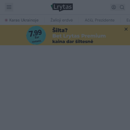
Karas Ukrainoje
Žalioji erdvė
Ačiū, Prezidente
E