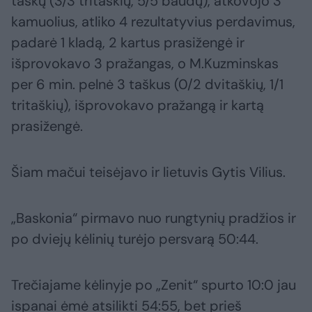
taškų (3/3 tritaškių, 5/5 baudų), atkovojo 3
kamuolius, atliko 4 rezultatyvius perdavimus,
padarė 1 kladą, 2 kartus prasižengė ir
išprovokavo 3 pražangas, o M.Kuzminskas
per 6 min. pelnė 3 taškus (0/2 dvitaškių, 1/1
tritaškių), išprovokavo pražangą ir kartą
prasižengė.
Šiam mačui teisėjavo ir lietuvis Gytis Vilius.
„Baskonia“ pirmavo nuo rungtynių pradžios ir
po dviejų kėlinių turėjo persvarą 50:44.
Trečiajame kėlinyje po „Zenit“ spurto 10:0 jau
ispanai ėmė atsilikti 54:55, bet prieš