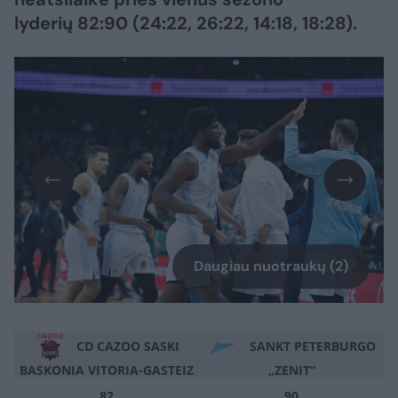
lyderių 82:90 (24:22, 26:22, 14:18, 18:28).
Daugiau nuotraukų (2)
CD CAZOO SASKI
SANKT PETERBURGO
BASKONIA VITORIA-GASTEIZ
„ZENIT“
82
90