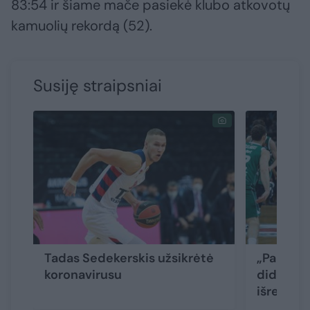
83:54 ir šiame mače pasiekė klubo atkovotų
kamuolių rekordą (52).
Susiję straipsniai
Tadas Sedekerskis užsikrėtė
„Panathi
koronavirusu
didesnių
išretėjus