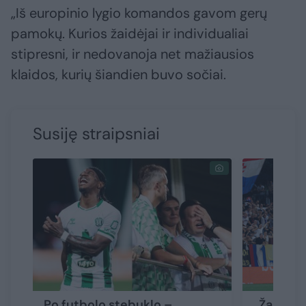
„Iš europinio lygio komandos gavom gerų
pamokų. Kurios žaidėjai ir individualiai
stipresni, ir nedovanoja net mažiausios
klaidos, kurių šiandien buvo sočiai.
Susiję straipsniai
Po futbolo stebuklo –
„Žalgirio