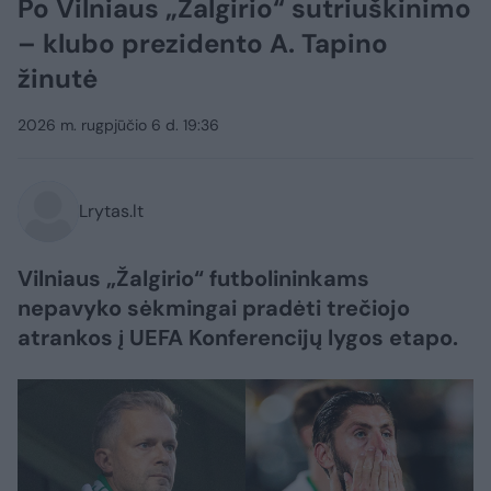
Po Vilniaus „Žalgirio“ sutriuškinimo
– klubo prezidento A. Tapino
žinutė
2026 m. rugpjūčio 6 d. 19:36
Lrytas.lt
Vilniaus „Žalgirio“ futbolininkams
nepavyko sėkmingai pradėti trečiojo
atrankos į UEFA Konferencijų lygos etapo.