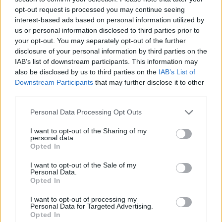
opt-out request is processed you may continue seeing
interest-based ads based on personal information utilized by
Vilerbano ASVEL
14
28
8
20
-203
2036
2239
16
us or personal information disclosed to third parties prior to
your opt-out. You may separately opt-out of the further
Kauno „Žalgiris“
15
28
8
20
-165
2084
2249
16
disclosure of your personal information by third parties on the
IAB’s list of downstream participants. This information may
also be disclosed by us to third parties on the
IAB’s List of
Downstream Participants
that may further disclose it to other
rezultatas
^Instant
Vitorijos Baskonia
Rodyti daugiau žymių
third parties.
Personal Data Processing Opt Outs
I want to opt-out of the Sharing of my
Komentuoti po šiuo straipsniu
personal data.
Opted In
Komentuoti gali tik Lrytas registruoti vartotojai.
I want to opt-out of the Sale of my
Personal Data.
Prisijunkite prie registruotų vartotojų
Opted In
bendruomenės ir bendraukite komentaruose!
I want to opt-out of processing my
Personal Data for Targeted Advertising.
Opted In