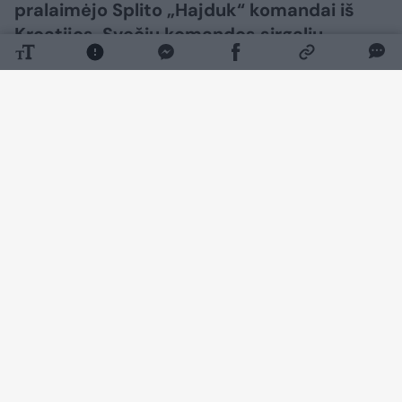
pralaimėjo Splito „Hajduk“ komandai iš
Kroatijos. Svečių komandos sirgalių
gretose buvo galima pamatyti itin
neįprastą futbolui vėliavą.
Daugiau nuotraukų (10)
Svečių sirgaliams išskirtoje tribūnoje buvo