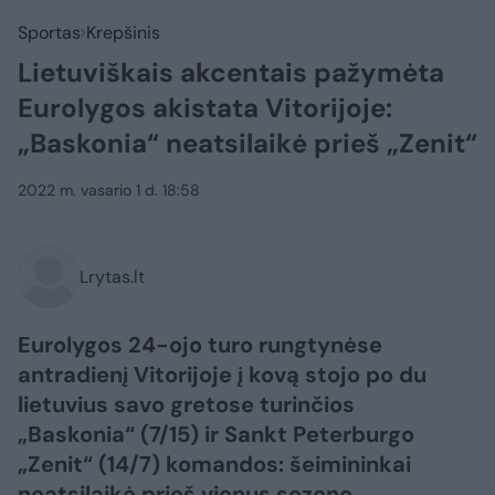
Sportas
Krepšinis
Lietuviškais akcentais pažymėta
Eurolygos akistata Vitorijoje:
„Baskonia“ neatsilaikė prieš „Zenit“
2022 m. vasario 1 d. 18:58
Lrytas.lt
Eurolygos 24-ojo turo rungtynėse
antradienį Vitorijoje į kovą stojo po du
lietuvius savo gretose turinčios
„Baskonia“ (7/15) ir Sankt Peterburgo
„Zenit“ (14/7) komandos: šeimininkai
neatsilaikė prieš vienus sezono