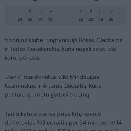
I
II
III
IV
I
II
III
IV
24
26
14
18
22
22
18
28
Vitorijos klube rungtyniauja Rokas Giedraitis
ir Tadas Sedekerskis, kuris negali žaisti dėl
koronaviruso.
„Zenit“ marškinėlius vilki Mindaugas
Kuzminskas ir Artūras Gudaitis, kuris
pastaruoju metu gydosi traumą.
Tad aikštėje vienas prieš kitą kovojo
du lietuviai: R.Giedraitis per 34 min. pelnė 14