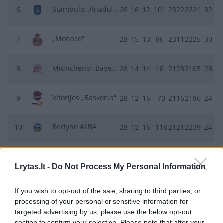
Stambulo „Anadolu Efes“
6
28
16
12
101
2322
2221
32
„Monaco“
7
28
15
13
86
2311
2225
30
Miuncheno „Bayern“
8
28
14
14
18
2123
2105
28
Vitorijos „Baskonia“
9
28
12
16
-70
2116
2186
24
Berlyno ALBA
10
28
12
16
-118
2121
2239
24
Belgrado „Crvena zvezda“
11
28
12
16
-48
2041
2089
24
Lrytas.lt -
Do Not Process My Personal Information
Stambulo „Fenerbahce“
12
28
10
18
-48
2051
2099
20
If you wish to opt-out of the sale, sharing to third parties, or
processing of your personal or sensitive information for
targeted advertising by us, please use the below opt-out
Atėnų „Panathinaikos“
13
28
9
19
-146
2089
2235
18
section to confirm your selection. Please note that after your