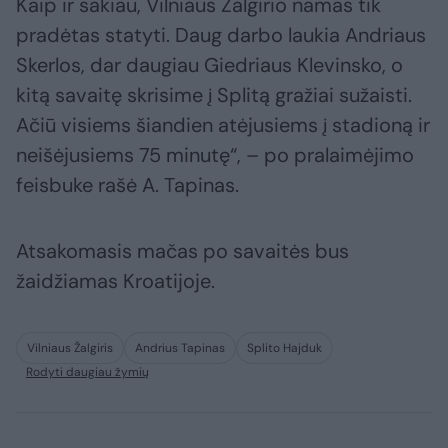
Kaip ir sakiau, Vilniaus Žalgirio namas tik
pradėtas statyti. Daug darbo laukia Andriaus
Skerlos, dar daugiau Giedriaus Klevinsko, o
kitą savaitę skrisime į Splitą gražiai sužaisti.
Ačiū visiems šiandien atėjusiems į stadioną ir
neišėjusiems 75 minutę“, – po pralaimėjimo
feisbuke rašė A. Tapinas.
Atsakomasis mačas po savaitės bus
žaidžiamas Kroatijoje.
Vilniaus Žalgiris
Andrius Tapinas
Splito Hajduk
Rodyti daugiau žymių