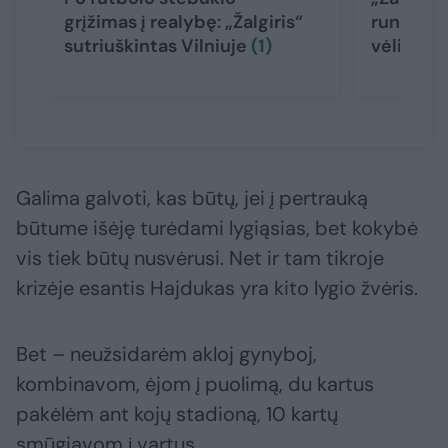
grįžimas į realybę: „Žalgiris“
rungtynė
sutriuškintas Vilniuje
(1)
vėliava
Galima galvoti, kas būtų, jei į pertrauką
būtume išėję turėdami lygiąsias, bet kokybė
vis tiek būtų nusvėrusi. Net ir tam tikroje
krizėje esantis Hajdukas yra kito lygio žvėris.
Bet – neužsidarėm akloj gynyboj,
kombinavom, ėjom į puolimą, du kartus
pakėlėm ant kojų stadioną, 10 kartų
smūgiavom į vartus.