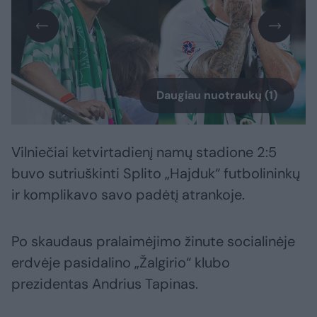
Daugiau nuotraukų (1)
Vilniečiai ketvirtadienį namų stadione 2:5
buvo sutriuškinti Splito „Hajduk“ futbolininkų
ir komplikavo savo padėtį atrankoje.
Po skaudaus pralaimėjimo žinute socialinėje
erdvėje pasidalino „Žalgirio“ klubo
prezidentas Andrius Tapinas.