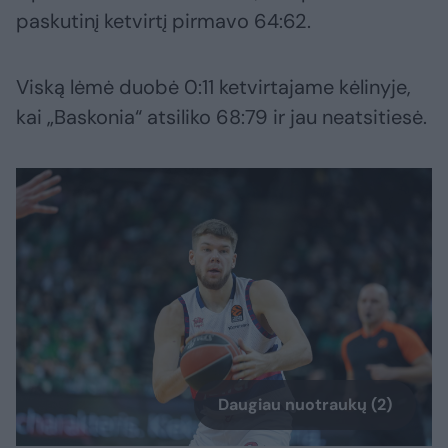
paskutinį ketvirtį pirmavo 64:62.
Viską lėmė duobė 0:11 ketvirtajame kėlinyje,
kai „Baskonia“ atsiliko 68:79 ir jau neatsitiesė.
Daugiau nuotraukų (2)