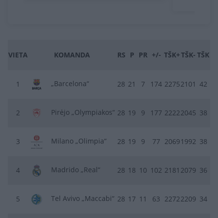
VIETA
KOMANDA
RS
P
PR
+/-
TŠK+
TŠK-
TŠK
„Barcelona“
1
28
21
7
174
2275
2101
42
Pirėjo „Olympiakos“
2
28
19
9
177
2222
2045
38
Milano „Olimpia“
3
28
19
9
77
2069
1992
38
Madrido „Real“
4
28
18
10
102
2181
2079
36
Tel Avivo „Maccabi“
5
28
17
11
63
2272
2209
34