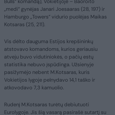
Bulls“ komandą), Vokietijoje – Baoroito
„medi“ gynėjas Janari Joesaaras (28, 197) ir
Hamburgo „Towers“ vidurio puolėjas Maikas
Kotsaras (25, 211).
Vis dėlto dauguma Estijos krepšininkų
atstovavo komandoms, kurios geriausiu
atveju buvo vidutiniokės, o pačių estų
statistika nebuvo įspūdinga. Užsienyje
pasižymėjo nebent M.Kotsaras, kuris
Vokietijos lygoje pelnydavo 14,1 taško ir
atkovodavo 7,3 kamuolio.
Rudenį M.Kotsaras turėtų debiutuoti
Eurolygoje. Jis šią vasarą pasirašė sutartį su