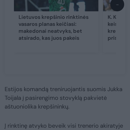
→
Lietuvos krepšinio rinktinės
K. Kemzū
vasaros planas keičiasi:
keisis pa
makedonai neatvyks, bet
krepšinio
atsirado, kas juos pakeis
prisijun
Estijos komandą treniruojantis suomis Jukka
Toijala į pasirengimo stovyklą pakvietė
aštuoniolika krepšininkų.
Į rinktinę atvyko beveik visi trenerio akiratyje