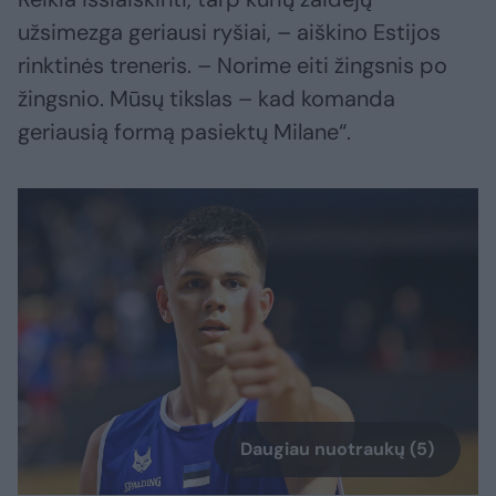
užsimezga geriausi ryšiai, – aiškino Estijos
rinktinės treneris. – Norime eiti žingsnis po
žingsnio. Mūsų tikslas – kad komanda
geriausią formą pasiektų Milane“.
Daugiau nuotraukų (5)