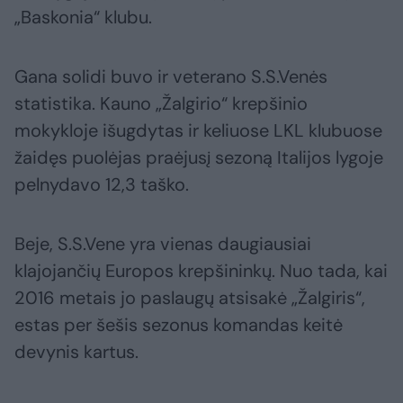
„Baskonia“ klubu.
Gana solidi buvo ir veterano S.S.Venės
statistika. Kauno „Žalgirio“ krepšinio
mokykloje išugdytas ir keliuose LKL klubuose
žaidęs puolėjas praėjusį sezoną Italijos lygoje
pelnydavo 12,3 taško.
Beje, S.S.Vene yra vienas daugiausiai
klajojančių Europos krepšininkų. Nuo tada, kai
2016 metais jo paslaugų atsisakė „Žalgiris“,
estas per šešis sezonus komandas keitė
devynis kartus.