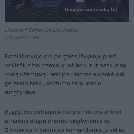
Daugiau nuotraukų (5)
Lietuvos ir Estijos rinktinių mačas.
G.Šiupario nuotr.
Estai iškovojo dvi pergales išvykoje prieš
vokiečius bei namie prieš lenkus ir paskutinę
vietą užėmusią Lenkijos rinktinę aplenkė dėl
geresnio taškų skirtumo tarpusavio
rungtynėse.
Rugpjūčio pabaigoje Estijos rinktinė antrąjį
atrankos etapą pradės rungtynėmis su
Slovėnijos ir Suomijos komandomis, o vėliau