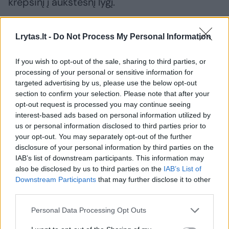
krepšinį į aukštesnį lygį.
Kadaise Estija buvo viena svarbiausių sovietų
Lrytas.lt -
Do Not Process My Personal Information
krepšinio sistemos dalių. Daug krepšininkų
If you wish to opt-out of the sale, sharing to third parties, or
žaidė SSRS rinktinėje, tad šalyje sukurtos
processing of your personal or sensitive information for
stiprios krepšinio tradicijos. Estija gali
targeted advertising by us, please use the below opt-out
section to confirm your selection. Please note that after your
perimti kai kuriuos anų laikų elementus, bet
opt-out request is processed you may continue seeing
dabar kiti laikai, prie kurių reikia prisitaikyti.
interest-based ads based on personal information utilized by
us or personal information disclosed to third parties prior to
your opt-out. You may separately opt-out of the further
Slovėnija, Lietuva ir netgi Latvija yra geri
disclosure of your personal information by third parties on the
IAB’s list of downstream participants. This information may
pavyzdžiai, bet kiekviena šalis privalo rasti
also be disclosed by us to third parties on the
IAB’s List of
savo kelią. Galime mokytis iš kitų, tačiau
Downstream Participants
that may further disclose it to other
Estija vis tiek privalo vystyti savo sistemą. Aš
third parties.
galiu pateikti tai, kas sėkmingai pritaikyta
Personal Data Processing Opt Outs
Suomijoje, bet negalima visko kopijuoti aklai“.