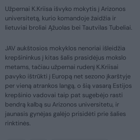
Užpernai K.Kriisa išvyko mokytis į Arizonos
universitetą, kurio komandoje žaidžia ir
lietuviai broliai Ąžuolas bei Tautvilas Tubeliai.
JAV aukštosios mokyklos nenoriai išleidžia
krepšininkus į kitas šalis prasidėjus mokslo
metams, tačiau užpernai rudenį K.Kriisai
pavyko ištrūkti į Europą net sezono įkarštyje
per vieną atrankos langą, o šią vasarą Estijos
krepšinio vadovai taip pat sugebėjo rasti
bendrą kalbą su Arizonos universitetu, ir
jaunasis gynėjas galėjo prisidėti prie šalies
rinktinės.