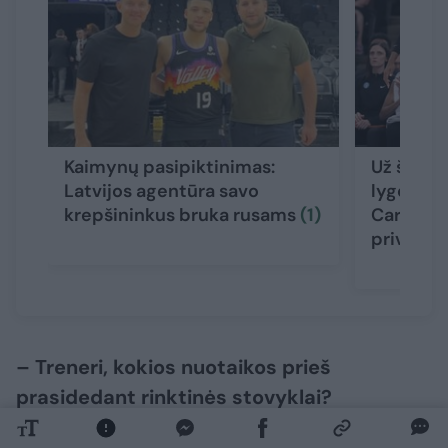
Kaimynų pasipiktinimas:
Už šiurk
Latvijos agentūra savo
lygoje iš
krepšininkus bruka rusams
(1)
Carringto
privilegi
– Treneri, kokios nuotaikos prieš
prasidedant rinktinės stovyklai?