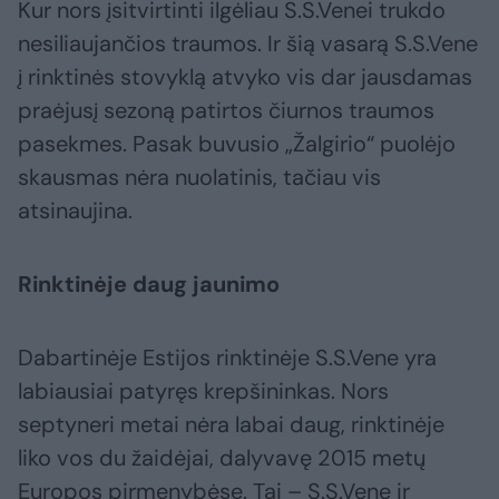
Kur nors įsitvirtinti ilgėliau S.S.Venei trukdo
nesiliaujančios traumos. Ir šią vasarą S.S.Vene
į rinktinės stovyklą atvyko vis dar jausdamas
praėjusį sezoną patirtos čiurnos traumos
pasekmes. Pasak buvusio „Žalgirio“ puolėjo
skausmas nėra nuolatinis, tačiau vis
atsinaujina.
Rinktinėje daug jaunimo
Dabartinėje Estijos rinktinėje S.S.Vene yra
labiausiai patyręs krepšininkas. Nors
septyneri metai nėra labai daug, rinktinėje
liko vos du žaidėjai, dalyvavę 2015 metų
Europos pirmenybėse. Tai – S.S.Vene ir