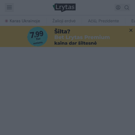
Karas Ukrainoje
Žalioji erdvė
Ačiū, Prezidente
E