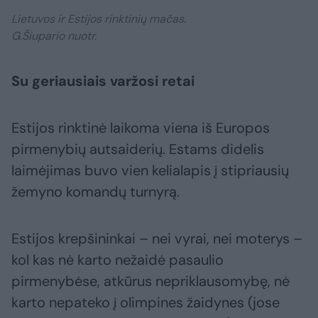
Lietuvos ir Estijos rinktinių mačas.
G.Šiupario nuotr.
Su geriausiais varžosi retai
Estijos rinktinė laikoma viena iš Europos
pirmenybių autsaiderių. Estams didelis
laimėjimas buvo vien kelialapis į stipriausių
žemyno komandų turnyrą.
Estijos krepšininkai – nei vyrai, nei moterys –
kol kas nė karto nežaidė pasaulio
pirmenybėse, atkūrus nepriklausomybę, nė
karto nepateko į olimpines žaidynes (jose