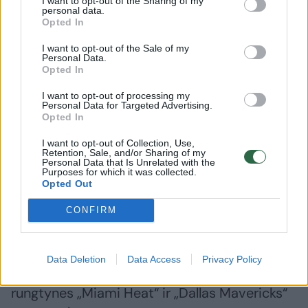
I want to opt-out of the Sharing of my
personal data.
Opted In
Eurolygoje žaidė ik vienas
I want to opt-out of the Sale of my
Personal Data.
Opted In
J.Toijalai bei jo Estijos kolegoms reikės daug
I want to opt-out of processing my
nuveikti, kad pakeltų šalies krepšinį į
Personal Data for Targeted Advertising.
Opted In
aukštesnį lygį. Šiuo metu Estija negali pasigirti
ne tik aukšto, bet ir vidutinio lygio
I want to opt-out of Collection, Use,
Retention, Sale, and/or Sharing of my
krepšininkų gausa.
Personal Data that Is Unrelated with the
Purposes for which it was collected.
Opted Out
Į NBA lygą nė vienas Estijos krepšininkas
CONFIRM
nepateko nuo tada, kai XX amžiaus pabaigoje
už Atlanto trumpai žaidė Martinas
Data Deletion
Data Access
Privacy Policy
Muurseppas (jis per du sezonus žaidė 83
rungtynes „Miami Heat“ ir „Dallas Mavericks“