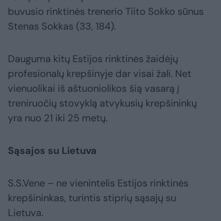
buvusio rinktinės trenerio Tiito Sokko sūnus
Stenas Sokkas (33, 184).
Dauguma kitų Estijos rinktinės žaidėjų
profesionalų krepšinyje dar visai žali. Net
vienuolikai iš aštuoniolikos šią vasarą į
treniruočių stovyklą atvykusių krepšininkų
yra nuo 21 iki 25 metų.
Sąsajos su Lietuva
S.S.Vene – ne vienintelis Estijos rinktinės
krepšininkas, turintis stiprių sąsajų su
Lietuva.