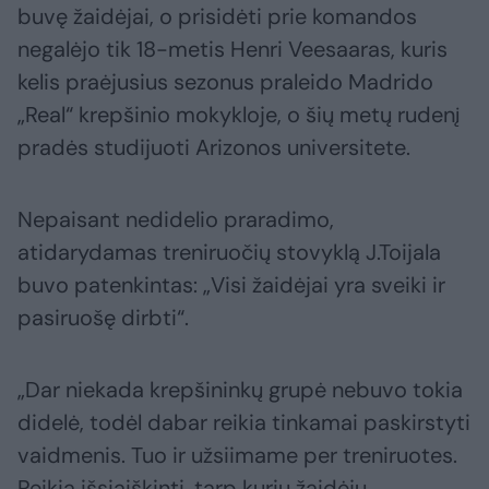
buvę žaidėjai, o prisidėti prie komandos
negalėjo tik 18-metis Henri Veesaaras, kuris
kelis praėjusius sezonus praleido Madrido
„Real“ krepšinio mokykloje, o šių metų rudenį
pradės studijuoti Arizonos universitete.
Nepaisant nedidelio praradimo,
atidarydamas treniruočių stovyklą J.Toijala
buvo patenkintas: „Visi žaidėjai yra sveiki ir
pasiruošę dirbti“.
„Dar niekada krepšininkų grupė nebuvo tokia
didelė, todėl dabar reikia tinkamai paskirstyti
vaidmenis. Tuo ir užsiimame per treniruotes.
Reikia išsiaiškinti, tarp kurių žaidėjų