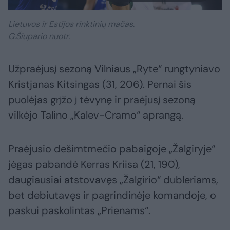
Lietuvos ir Estijos rinktinių mačas.
G.Šiupario nuotr.
Užpraėjusį sezoną Vilniaus „Ryte“ rungtyniavo
Kristjanas Kitsingas (31, 206). Pernai šis
puolėjas grįžo į tėvynę ir praėjusį sezoną
vilkėjo Talino „Kalev-Cramo“ aprangą.
Praėjusio dešimtmečio pabaigoje „Žalgiryje“
jėgas pabandė Kerras Kriisa (21, 190),
daugiausiai atstovavęs „Žalgirio“ dubleriams,
bet debiutavęs ir pagrindinėje komandoje, o
paskui paskolintas „Prienams“.