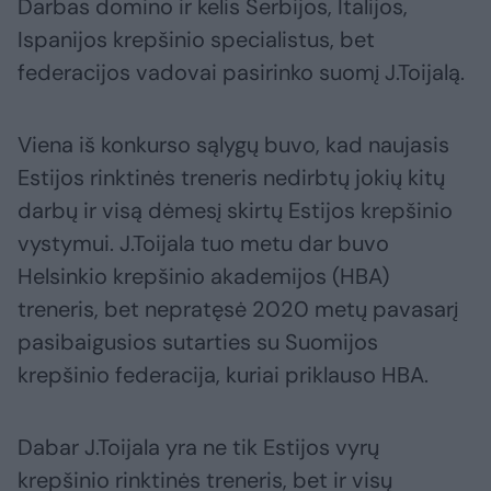
Darbas domino ir kelis Serbijos, Italijos,
Ispanijos krepšinio specialistus, bet
federacijos vadovai pasirinko suomį J.Toijalą.
Viena iš konkurso sąlygų buvo, kad naujasis
Estijos rinktinės treneris nedirbtų jokių kitų
darbų ir visą dėmesį skirtų Estijos krepšinio
vystymui. J.Toijala tuo metu dar buvo
Helsinkio krepšinio akademijos (HBA)
treneris, bet nepratęsė 2020 metų pavasarį
pasibaigusios sutarties su Suomijos
krepšinio federacija, kuriai priklauso HBA.
Dabar J.Toijala yra ne tik Estijos vyrų
krepšinio rinktinės treneris, bet ir visų