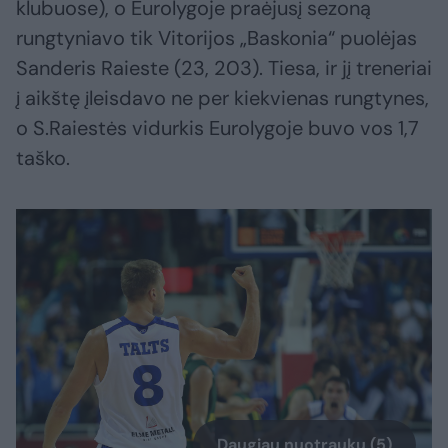
klubuose), o Eurolygoje praėjusį sezoną
rungtyniavo tik Vitorijos „Baskonia“ puolėjas
Sanderis Raieste (23, 203). Tiesa, ir jį treneriai
į aikštę įleisdavo ne per kiekvienas rungtynes,
o S.Raiestės vidurkis Eurolygoje buvo vos 1,7
taško.
Daugiau nuotraukų (5)