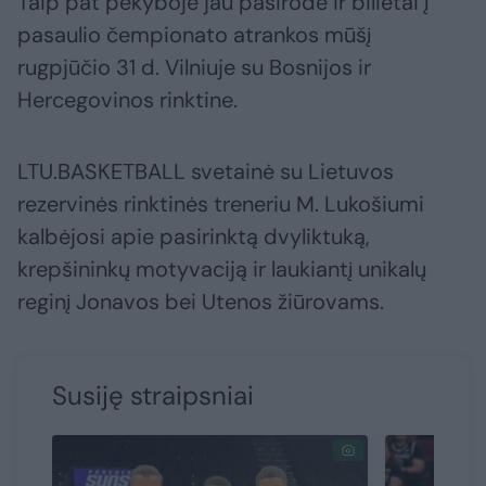
Taip pat pekyboje jau pasirodė ir bilietai į
pasaulio čempionato atrankos mūšį
rugpjūčio 31 d. Vilniuje su Bosnijos ir
Hercegovinos rinktine.
LTU.BASKETBALL svetainė su Lietuvos
rezervinės rinktinės treneriu M. Lukošiumi
kalbėjosi apie pasirinktą dvyliktuką,
krepšininkų motyvaciją ir laukiantį unikalų
reginį Jonavos bei Utenos žiūrovams.
Susiję straipsniai