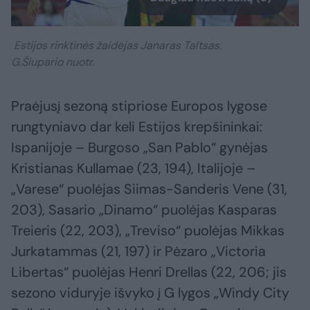
Estijos rinktinės žaidėjas Janaras Taltsas.
G.Šiupario nuotr.
Praėjusį sezoną stipriose Europos lygose
rungtyniavo dar keli Estijos krepšininkai:
Ispanijoje – Burgoso „San Pablo“ gynėjas
Kristianas Kullamae (23, 194), Italijoje –
„Varese“ puolėjas Siimas-Sanderis Vene (31,
203), Sasario „Dinamo“ puolėjas Kasparas
Treieris (22, 203), „Treviso“ puolėjas Mikkas
Jurkatammas (21, 197) ir Pėzaro „Victoria
Libertas“ puolėjas Henri Drellas (22, 206; jis
sezono viduryje išvyko į G lygos „Windy City