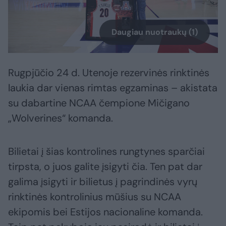
Daugiau nuotraukų (1)
Rugpjūčio 24 d. Utenoje rezervinės rinktinės
laukia dar vienas rimtas egzaminas – akistata
su dabartine NCAA čempione Mičigano
„Wolverines“ komanda.
Bilietai į šias kontrolines rungtynes sparčiai
tirpsta, o juos galite įsigyti čia. Ten pat dar
galima įsigyti ir bilietus į pagrindinės vyrų
rinktinės kontrolinius mūšius su NCAA
ekipomis bei Estijos nacionaline komanda.