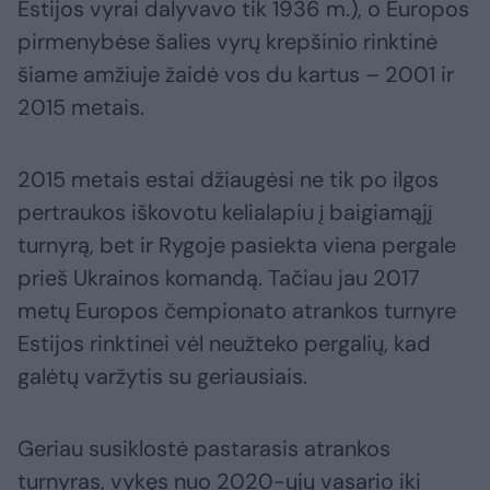
Estijos vyrai dalyvavo tik 1936 m.), o Europos
pirmenybėse šalies vyrų krepšinio rinktinė
šiame amžiuje žaidė vos du kartus – 2001 ir
2015 metais.
2015 metais estai džiaugėsi ne tik po ilgos
pertraukos iškovotu kelialapiu į baigiamąjį
turnyrą, bet ir Rygoje pasiekta viena pergale
prieš Ukrainos komandą. Tačiau jau 2017
metų Europos čempionato atrankos turnyre
Estijos rinktinei vėl neužteko pergalių, kad
galėtų varžytis su geriausiais.
Geriau susiklostė pastarasis atrankos
turnyras, vykęs nuo 2020-ųjų vasario iki