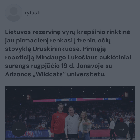
Lrytas.lt
Lietuvos rezervinę vyrų krepšinio rinktinė
jau pirmadienį renkasi į treniruočių
stovyklą Druskininkuose. Pirmąją
repeticiją Mindaugo Lukošiaus auklėtiniai
surengs rugpjūčio 19 d. Jonavoje su
Arizonos „Wildcats“ universitetu.