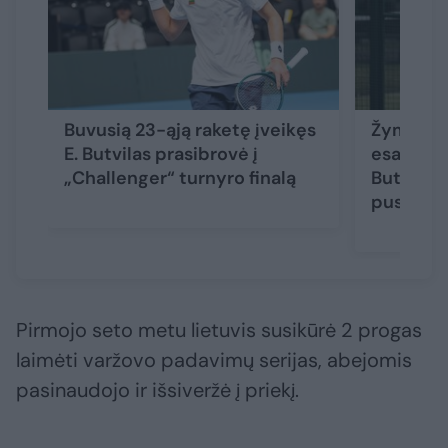
Buvusią 23-ąją raketę įveikęs
Žymiai a
E. Butvilas prasibrovė į
esantį ja
„Challenger“ turnyro finalą
Butvilas
pusfinal
Pirmojo seto metu lietuvis susikūrė 2 progas
laimėti varžovo padavimų serijas, abejomis
pasinaudojo ir išsiveržė į priekį.