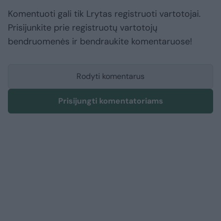
Komentuoti gali tik Lrytas registruoti vartotojai.
Prisijunkite prie registruotų vartotojų
bendruomenės ir bendraukite komentaruose!
Rodyti komentarus
Prisijungti komentatoriams