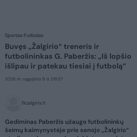
Sportas
Futbolas
Buvęs „Žalgirio“ treneris ir
futbolininkas G. Paberžis: „Iš lopšio
išlipau ir patekau tiesiai į futbolą“
2026 m. rugpjūčio 9 d. 09:57
fkzalgiris.lt
Gediminas Paberžis užaugo futbolininkų
šeimų kaimynystėje prie senojo „Žalgirio“