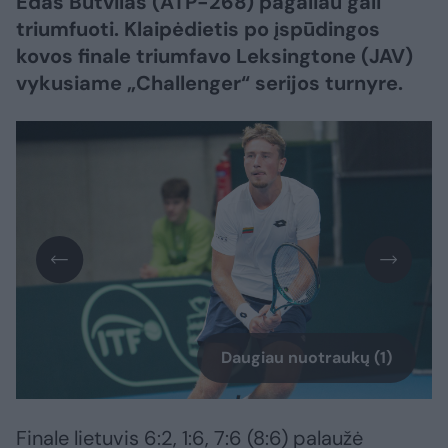
Edas Butvilas (ATP-268) pagaliau gali
triumfuoti. Klaipėdietis po įspūdingos
kovos finale triumfavo Leksingtone (JAV)
vykusiame „Challenger“ serijos turnyre.
Daugiau nuotraukų (1)
Finale lietuvis 6:2, 1:6, 7:6 (8:6) palaužė