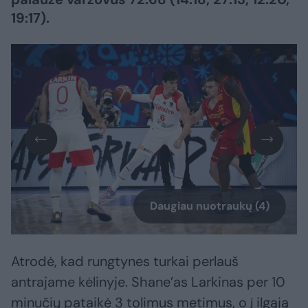
19:17).
Daugiau nuotraukų (4)
Atrodė, kad rungtynes turkai perlauš
antrajame kėlinyje. Shane’as Larkinas per 10
minučių pataikė 3 tolimus metimus, o į ilgąją