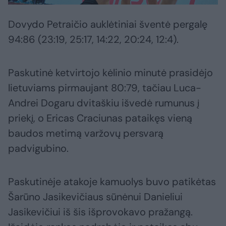
Dovydo Petraičio auklėtiniai šventė pergalę
94:86 (23:19, 25:17, 14:22, 20:24, 12:4).
Paskutinė ketvirtojo kėlinio minutė prasidėjo
lietuviams pirmaujant 80:79, tačiau Luca-
Andrei Dogaru dvitaškiu išvedė rumunus į
priekį, o Ericas Craciunas pataikęs vieną
baudos metimą varžovų persvarą
padvigubino.
Paskutinėje atakoje kamuolys buvo patikėtas
Šarūno Jasikevičiaus sūnėnui Danieliui
Jasikevičiui iš šis išprovokavo pražangą.