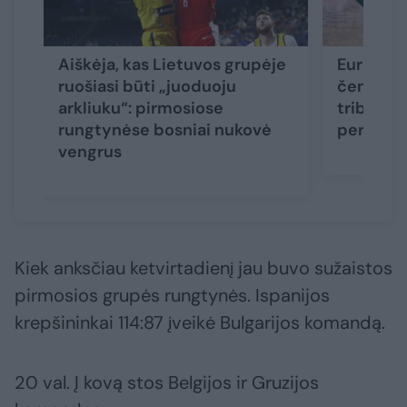
Aiškėja, kas Lietuvos grupėje
Europos 
ruošiasi būti „juoduoju
čempiona
arkliuku“: pirmosiose
tribūnos
rungtynėse bosniai nukovė
pergalė 
vengrus
Kiek anksčiau ketvirtadienį jau buvo sužaistos
pirmosios grupės rungtynės. Ispanijos
krepšininkai 114:87 įveikė Bulgarijos komandą.
20 val. Į kovą stos Belgijos ir Gruzijos