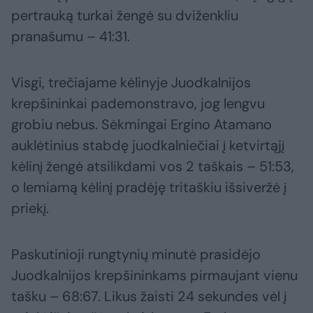
pertrauką turkai žengė su dviženkliu
pranašumu – 41:31.
Visgi, trečiajame kėlinyje Juodkalnijos
krepšininkai pademonstravo, jog lengvu
grobiu nebus. Sėkmingai Ergino Atamano
auklėtinius stabdę juodkalniečiai į ketvirtąjį
kėlinį žengė atsilikdami vos 2 taškais – 51:53,
o lemiamą kėlinį pradėję tritaškiu išsiveržė į
priekį.
Paskutinioji rungtynių minutė prasidėjo
Juodkalnijos krepšininkams pirmaujant vienu
tašku – 68:67. Likus žaisti 24 sekundes vėl į