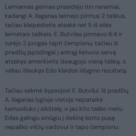
Lemiamas geimas prasidėjo itin neramiai,
kadangi A. Ilaganas laimėjo pirmus 2 taškus,
tačiau klaipėdietis atsakė net 5 iš eilės
laimėtais taškais. E. Butvilas pirmavo 6:4 ir
turėjo 2 progas tapti čempionu, tačiau iš
pradžių įspūdingai į antrąjį lietuvio servą
atsakęs amerikietis išsaugojo vieną tašką, o
vėliau išlaukęs Edo klaidos išlygino rezultatą.
Tačiau sėkmė šypsojosi E. Butvilui. Iš pradžių
A. Ilaganas lygioje vietoje nepataikė
kamuoliuko į aikštelę, o jau kito taško metu
Edas galingu smūgiu į dešinę korto pusę
nepaliko vilčių varžovui ir tapo čempionu.