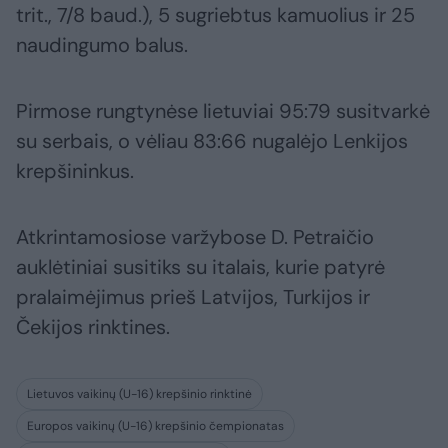
trit., 7/8 baud.), 5 sugriebtus kamuolius ir 25
naudingumo balus.
Pirmose rungtynėse lietuviai 95:79 susitvarkė
su serbais, o vėliau 83:66 nugalėjo Lenkijos
krepšininkus.
Atkrintamosiose varžybose D. Petraičio
auklėtiniai susitiks su italais, kurie patyrė
pralaimėjimus prieš Latvijos, Turkijos ir
Čekijos rinktines.
Lietuvos vaikinų (U-16) krepšinio rinktinė
Europos vaikinų (U-16) krepšinio čempionatas