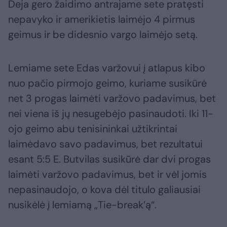
Deja gero žaidimo antrajame sete pratęsti
nepavyko ir amerikietis laimėjo 4 pirmus
geimus ir be didesnio vargo laimėjo setą.
Lemiame sete Edas varžovui į atlapus kibo
nuo pačio pirmojo geimo, kuriame susikūrė
net 3 progas laimėti varžovo padavimus, bet
nei viena iš jų nesugebėjo pasinaudoti. Iki 11-
ojo geimo abu tenisininkai užtikrintai
laimėdavo savo padavimus, bet rezultatui
esant 5:5 E. Butvilas susikūrė dar dvi progas
laimėti varžovo padavimus, bet ir vėl jomis
nepasinaudojo, o kova dėl titulo galiausiai
nusikėlė į lemiamą „Tie-break’ą“.