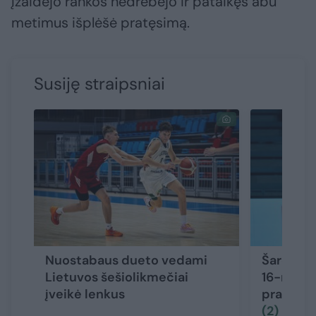
Įžaidėjo rankos nedrebėjo ir pataikęs abu
metimus išplėšė pratęsimą.
Susiję straipsniai
Nuostabaus dueto vedami
Šaro sūn
Lietuvos šešiolikmečiai
16-mečia
įveikė lenkus
pradėjo
(2)