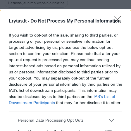
Lietuvos jaunimo krepšinio rinktinė
Lrytas.lt -
Do Not Process My Personal Information
Komentuoti po šiuo straipsniu
If you wish to opt-out of the sale, sharing to third parties, or
processing of your personal or sensitive information for
Komentuoti gali tik Lrytas registruoti vartotojai.
targeted advertising by us, please use the below opt-out
section to confirm your selection. Please note that after your
Prisijunkite prie registruotų vartotojų
opt-out request is processed you may continue seeing
bendruomenės ir bendraukite komentaruose!
interest-based ads based on personal information utilized by
us or personal information disclosed to third parties prior to
your opt-out. You may separately opt-out of the further
Rodyti komentarus
disclosure of your personal information by third parties on the
IAB’s list of downstream participants. This information may
also be disclosed by us to third parties on the
IAB’s List of
Prisijungti komentatoriams
Downstream Participants
that may further disclose it to other
third parties.
Personal Data Processing Opt Outs