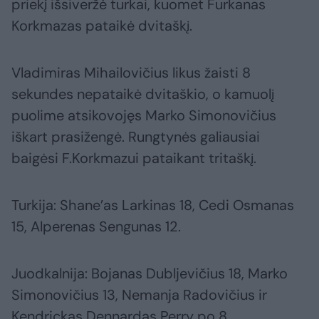
priekį išsiveržė turkai, kuomet Furkanas
Korkmazas pataikė dvitaškį.
Vladimiras Mihailovičius likus žaisti 8
sekundes nepataikė dvitaškio, o kamuolį
puolime atsikovojęs Marko Simonovičius
iškart prasižengė. Rungtynės galiausiai
baigėsi F.Korkmazui pataikant tritaškį.
Turkija: Shane’as Larkinas 18, Cedi Osmanas
15, Alperenas Sengunas 12.
Juodkalnija: Bojanas Dubljevičius 18, Marko
Simonovičius 13, Nemanja Radovičius ir
Kendrickas Dennardas Perry po 8.