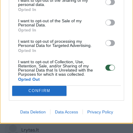
I want to opt-out of the Sharing of my
personal data.
Opted In
I want to opt-out of the Sale of my
Personal Data.
Opted In
I want to opt-out of processing my
Personal Data for Targeted Advertising.
Opted In
I want to opt-out of Collection, Use,
Retention, Sale, and/or Sharing of my
Personal Data that Is Unrelated with the
Sportas
Krepšinis
Purposes for which it was collected.
Opted Out
Mirė penkiskart NBA ir pasaulio
CONFIRM
čempionas D. Nelsonas
(1)
2026 m. rugpjūčio 9 d. 18:01
Data Deletion
Data Access
Privacy Policy
Lrytas.lt