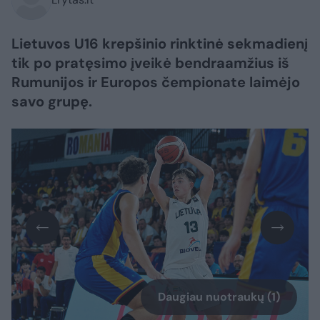
Lietuvos U16 krepšinio rinktinė sekmadienį
tik po pratęsimo įveikė bendraamžius iš
Rumunijos ir Europos čempionate laimėjo
savo grupę.
Daugiau nuotraukų (1)