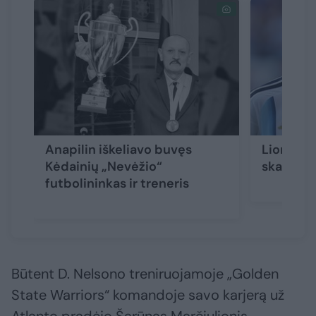
Anapilin iškeliavo buvęs
Lionelio
Kėdainių „Nevėžio“
skaudi n
futbolininkas ir treneris
Būtent D. Nelsono treniruojamoje „Golden
State Warriors“ komandoje savo karjerą už