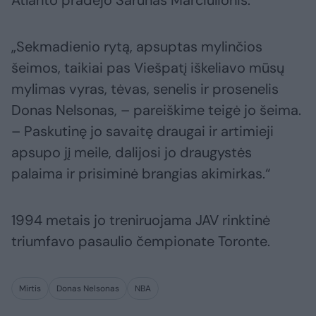
Atlanto pradėjo Šarūnas Marčiulionis.
„Sekmadienio rytą, apsuptas mylinčios
šeimos, taikiai pas Viešpatį iškeliavo mūsų
mylimas vyras, tėvas, senelis ir prosenelis
Donas Nelsonas, – pareiškime teigė jo šeima.
– Paskutinę jo savaitę draugai ir artimieji
apsupo jį meile, dalijosi jo draugystės
palaima ir prisiminė brangias akimirkas.“
1994 metais jo treniruojama JAV rinktinė
triumfavo pasaulio čempionate Toronte.
Mirtis
Donas Nelsonas
NBA