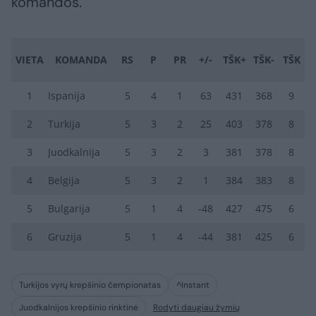
komandos.
VIETA
KOMANDA
RS
P
PR
+/-
TŠK+
TŠK-
TŠK
1
Ispanija
5
4
1
63
431
368
9
2
Turkija
5
3
2
25
403
378
8
3
Juodkalnija
5
3
2
3
381
378
8
4
Belgija
5
3
2
1
384
383
8
5
Bulgarija
5
1
4
-48
427
475
6
6
Gruzija
5
1
4
-44
381
425
6
Turkijos vyrų krepšinio čempionatas
^Instant
Juodkalnijos krepšinio rinktinė
Rodyti daugiau žymių