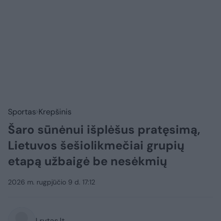
Sportas
Krepšinis
Šaro sūnėnui išplėšus pratęsimą,
Lietuvos šešiolikmečiai grupių
etapą užbaigė be nesėkmių
2026 m. rugpjūčio 9 d. 17:12
Lrytas.lt