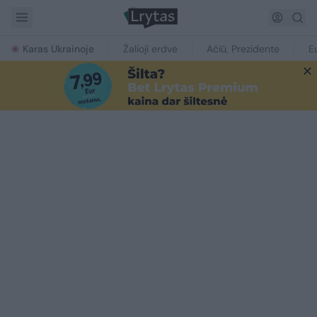
Karas Ukrainoje
Žalioji erdvė
Ačiū, Prezidente
E