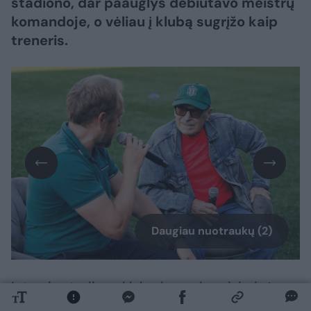
stadiono, dar paauglys debiutavo meistrų
komandoje, o vėliau į klubą sugrįžo kaip
treneris.
Daugiau nuotraukų (2)
Interviu stadione klubo legenda prisiminė
savo kelią, debiutinį įvartį, istorines Europos