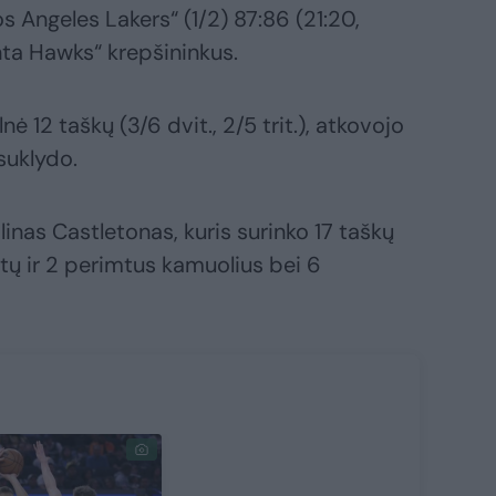
 Angeles Lakers“ (1/2) 87:86 (21:20,
lanta Hawks“ krepšininkus.
 12 taškų (3/6 dvit., 2/5 trit.), atkovojo
suklydo.
inas Castletonas, kuris surinko 17 taškų
votų ir 2 perimtus kamuolius bei 6