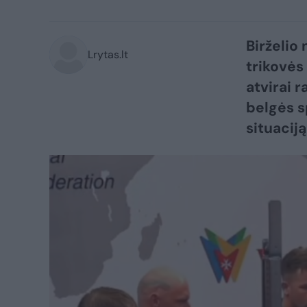
Birželio
Lrytas.lt
trikovės
atvirai r
belgės s
situaciją