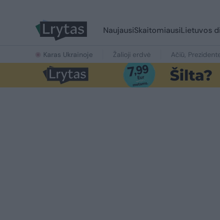
Naujausi
Skaitomiausi
Lietuvos d
Karas Ukrainoje
Žalioji erdvė
Ačiū, Prezident