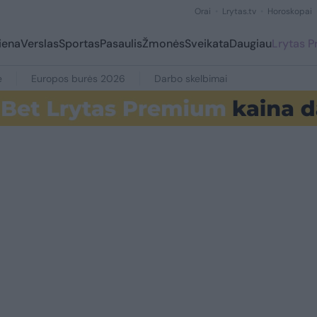
Orai
Lrytas.tv
Horoskopai
iena
Verslas
Sportas
Pasaulis
Žmonės
Sveikata
Daugiau
Lrytas 
e
Europos burės 2026
Darbo skelbimai