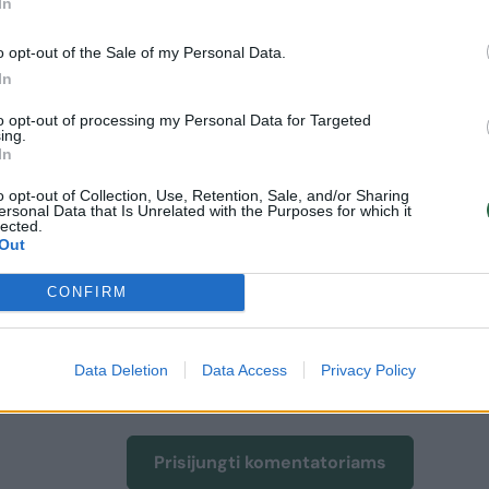
In
 17, Blake'as Hinsonas 14, Bronny Jamesas
o opt-out of the Sale of my Personal Data.
In
Robas Bakeris po 17, Keatonas Wallace'as 13.
to opt-out of processing my Personal Data for Targeted
ing.
In
 Lakers
Atlanta Hawks
Rodyti daugiau žymių
o opt-out of Collection, Use, Retention, Sale, and/or Sharing
ersonal Data that Is Unrelated with the Purposes for which it
lected.
Out
CONFIRM
oti vartotojai. Prisijunkite prie registruotų
Data Deletion
Data Access
Privacy Policy
raukite komentaruose!
Prisijungti komentatoriams