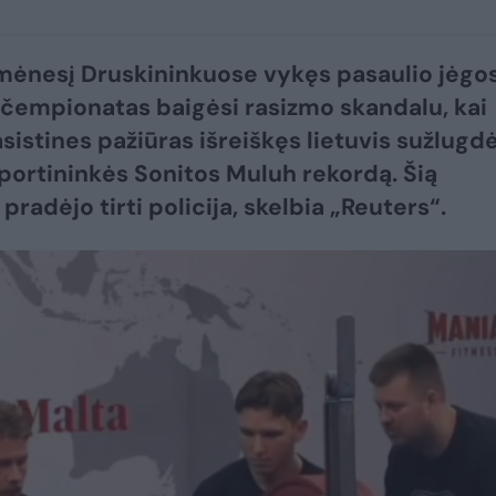
 mėnesį Druskininkuose vykęs pasaulio jėgo
 čempionatas baigėsi rasizmo skandalu, kai
asistines pažiūras išreiškęs lietuvis sužlugd
portininkės Sonitos Muluh rekordą. Šią
 pradėjo tirti policija, skelbia „Reuters“.