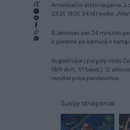
Amerikiečio atstovaujama „Los
23:21, 19:31, 24:14) įveikė „At
B.Jamesas per 24 minutes pelnė
ir perėmė po kamuolį ir kartą 
Nugalėtojus į pergalę vedė Col
(8/9 dvit., 1/1 baud.), 12 atko
rezultatyvius perdavimus.
Susiję straipsniai