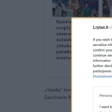
Nuostabias
M.
rungtynes
ef
Lrytas.lt -
vasaros lygoje
iš
sužaidęs R.
mi
If you wish 
sensitive in
Jokubaitis
va
confirm you
pataikė visus
continue se
mestus metimus
information 
further disc
participants
Downstream 
„Hawks“ komandai nepadėjo p
Persona
Zaccharie Risacheras.
I want t