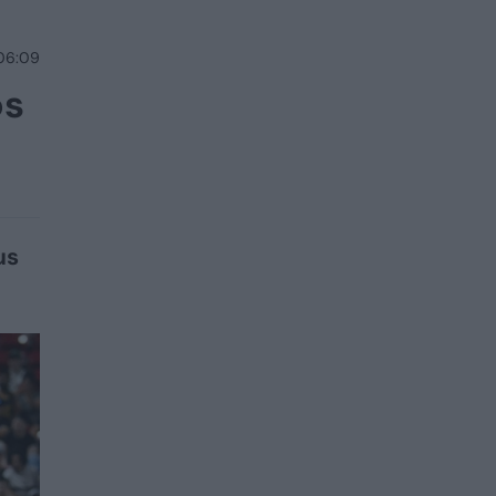
 06:09
os
us