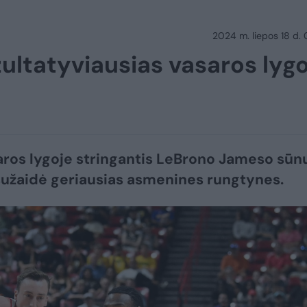
2024 m. liepos 18 d.
ultatyviausias vasaros lyg
ros lygoje stringantis LeBrono Jameso sūn
užaidė geriausias asmenines rungtynes.