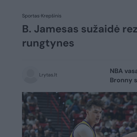
Sportas
Krepšinis
B. Jamesas sužaidė rez
rungtynes
NBA vasa
Lrytas.lt
Bronny s