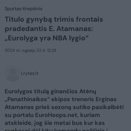
Sportas
Krepšinis
Titulo gynybą trimis frontais
pradedantis E. Atamanas:
„Eurolyga yra NBA lygio“
2024 m. rugsėjo 22 d. 12:28
Lrytas.lt
Eurolygos titulą ginančios Atėnų
„Panathinaikos“ ekipos treneris Erginas
Atamanas prieš sezoną sutiko pasikalbėti
su portalu EuroHoops.net, kuriam
atskleidė, jog šie metai bus kur kas
sunkesni dėl kitų komandų požiūrio į