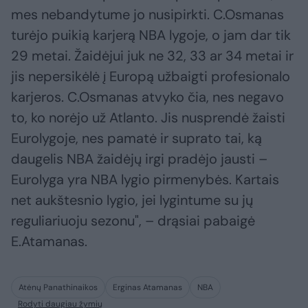
mes nebandytume jo nusipirkti. C.Osmanas
turėjo puikią karjerą NBA lygoje, o jam dar tik
29 metai. Žaidėjui juk ne 32, 33 ar 34 metai ir
jis nepersikėlė į Europą užbaigti profesionalo
karjeros. C.Osmanas atvyko čia, nes negavo
to, ko norėjo už Atlanto. Jis nusprendė žaisti
Eurolygoje, nes pamatė ir suprato tai, ką
daugelis NBA žaidėjų irgi pradėjo jausti –
Eurolyga yra NBA lygio pirmenybės. Kartais
net aukštesnio lygio, jei lygintume su jų
reguliariuoju sezonu", – drąsiai pabaigė
E.Atamanas.
Atėnų Panathinaikos
Erginas Atamanas
NBA
Rodyti daugiau žymių