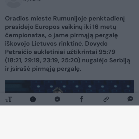
Oradios mieste Rumunijoje penktadienį
prasidėjo Europos vaikinų iki 16 metų
čempionatas, o jame pirmąją pergalę
iškovojo Lietuvos rinktinė. Dovydo
Petraičio auklėtiniai užtikrintai 95:79
(18:21, 29:19, 23:19, 25:20) nugalėjo Serbiją
ir įsirašė pirmąją pergalę.