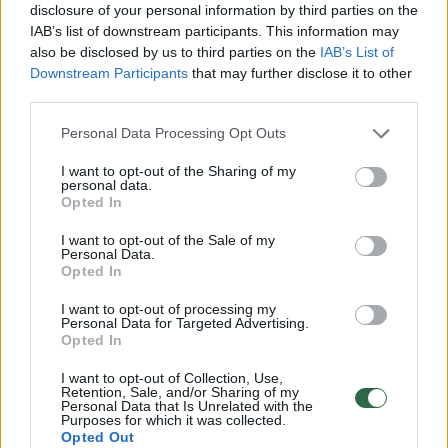
disclosure of your personal information by third parties on the
IAB’s list of downstream participants. This information may
Auklėtinius po pergalės prieš
Italijos 
also be disclosed by us to third parties on the
IAB’s List of
„Rytą“ gyręs klaipėdiečių
Eurolygo
Downstream Participants
that may further disclose it to other
strategas: „Man tai puiki
third parties.
dovana“
Personal Data Processing Opt Outs
I want to opt-out of the Sharing of my
personal data.
Opted In
I want to opt-out of the Sale of my
Dabar visi „Panathinaikos“ vadina favoritais
Personal Data.
dėl triumfo tiek Eurolygoje, tiek ir Graikijos
Opted In
pirmenybėse. Tačiau kitos komandos irgi
I want to opt-out of processing my
Personal Data for Targeted Advertising.
nusipirko garsių žaidėjų, sulipdė puikias
Opted In
komandas. Primenu, jog Eurolygoje kiekvienos
I want to opt-out of Collection, Use,
rungtynės yra finalo vertės. Kartais, kai
Retention, Sale, and/or Sharing of my
Personal Data that Is Unrelated with the
Purposes for which it was collected.
bandau užmigti, pagalvoju apie tai. Pernai
Opted Out