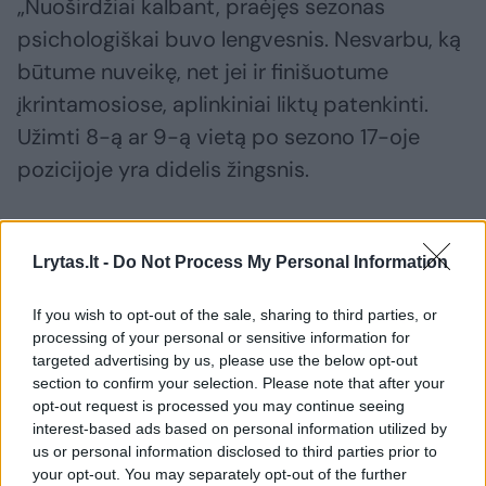
„Nuoširdžiai kalbant, praėjęs sezonas
psichologiškai buvo lengvesnis. Nesvarbu, ką
būtume nuveikę, net jei ir finišuotume
įkrintamosiose, aplinkiniai liktų patenkinti.
Užimti 8-ą ar 9-ą vietą po sezono 17-oje
pozicijoje yra didelis žingsnis.
Susiję straipsniai
Lrytas.lt -
Do Not Process My Personal Information
If you wish to opt-out of the sale, sharing to third parties, or
processing of your personal or sensitive information for
targeted advertising by us, please use the below opt-out
section to confirm your selection. Please note that after your
opt-out request is processed you may continue seeing
interest-based ads based on personal information utilized by
us or personal information disclosed to third parties prior to
your opt-out. You may separately opt-out of the further