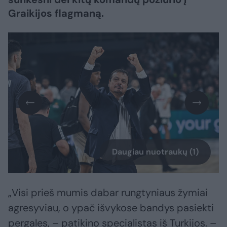
Graikijos flagmaną.
Daugiau nuotraukų (1)
„Visi prieš mumis dabar rungtyniaus žymiai
agresyviau, o ypač išvykose bandys pasiekti
pergales, – patikino specialistas iš Turkijos. –