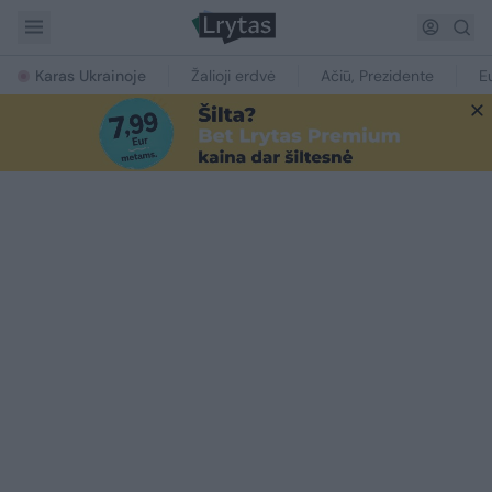
Karas Ukrainoje
Žalioji erdvė
Ačiū, Prezidente
E