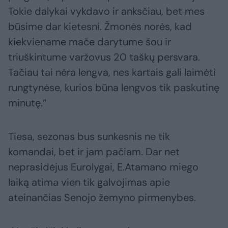
Tokie dalykai vykdavo ir anksčiau, bet mes
būsime dar kietesni. Žmonės norės, kad
kiekviename mače darytume šou ir
triuškintume varžovus 20 taškų persvara.
Tačiau tai nėra lengva, nes kartais gali laimėti
rungtynėse, kurios būna lengvos tik paskutinę
minutę.“
Tiesa, sezonas bus sunkesnis ne tik
komandai, bet ir jam pačiam. Dar net
neprasidėjus Eurolygai, E.Atamano miego
laiką atima vien tik galvojimas apie
ateinančias Senojo žemyno pirmenybes.