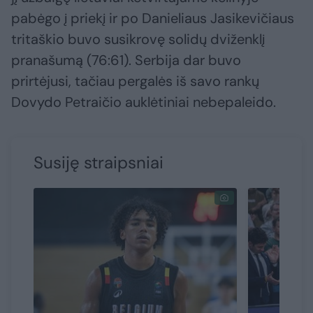
pabėgo į priekį ir po Danieliaus Jasikevičiaus
tritaškio buvo susikrovę solidų dviženklį
pranašumą (76:61). Serbija dar buvo
prirtėjusi, tačiau pergalės iš savo rankų
Dovydo Petraičio auklėtiniai nebepaleido.
Susiję straipsniai