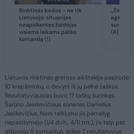
Rinktinės bėdos – ne tik
„Žmogišk
Lietuvoje: situacijos
egzistuoj
neapsikentęs žaidėjas
sureagavo
visiems laikams paliko
(4)
komandą
(1)
Lietuvos rinktinės gretose aikštelėje pasirodė
10 krepšininkų, o devyni iš jų pelnė taškus.
Rezultatyviausias buvo 17 taškų surinkęs
Šarūno Jasikevičiaus sūnėnas Danielius
Jasikevičius. Nors taiklumu jis pernelyg
nepasižymėjo (1/4 dvit., 4/11 trit.), jis taip pat
atkovojo 6 kamuolius, atliko 7 rezultatyvius