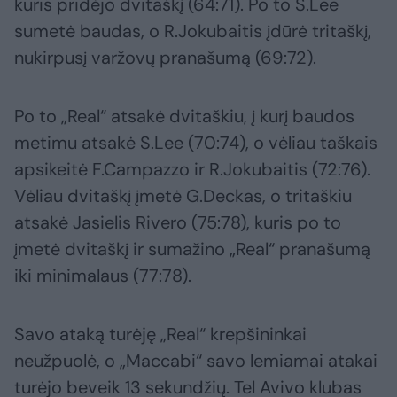
kuris pridėjo dvitaškį (64:71). Po to S.Lee
sumetė baudas, o R.Jokubaitis įdūrė tritaškį,
nukirpusį varžovų pranašumą (69:72).
Po to „Real“ atsakė dvitaškiu, į kurį baudos
metimu atsakė S.Lee (70:74), o vėliau taškais
apsikeitė F.Campazzo ir R.Jokubaitis (72:76).
Vėliau dvitaškį įmetė G.Deckas, o tritaškiu
atsakė Jasielis Rivero (75:78), kuris po to
įmetė dvitaškį ir sumažino „Real“ pranašumą
iki minimalaus (77:78).
Savo ataką turėję „Real“ krepšininkai
neužpuolė, o „Maccabi“ savo lemiamai atakai
turėjo beveik 13 sekundžių. Tel Avivo klubas