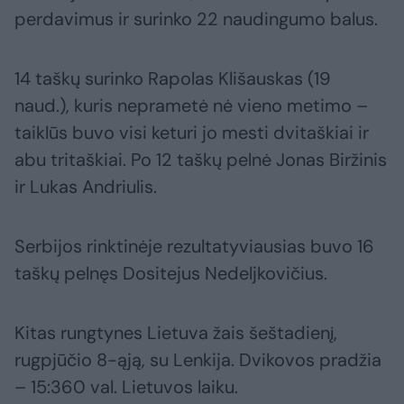
perdavimus ir surinko 22 naudingumo balus.
14 taškų surinko Rapolas Klišauskas (19
naud.), kuris neprametė nė vieno metimo –
taiklūs buvo visi keturi jo mesti dvitaškiai ir
abu tritaškiai. Po 12 taškų pelnė Jonas Biržinis
ir Lukas Andriulis.
Serbijos rinktinėje rezultatyviausias buvo 16
taškų pelnęs Dositejus Nedeljkovičius.
Kitas rungtynes Lietuva žais šeštadienį,
rugpjūčio 8-ąją, su Lenkija. Dvikovos pradžia
– 15:360 val. Lietuvos laiku.