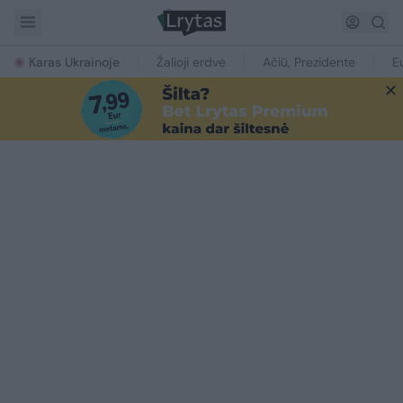
Karas Ukrainoje
Žalioji erdvė
Ačiū, Prezidente
E