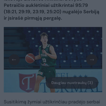
Petraičio auklėtiniai užtikrintai 95:79
(18:21, 29:19, 23:19, 25:20) nugalėjo Serbiją
ir įsirašė pirmąją pergalę.
Daugiau nuotraukų (3)
Susitikimą žymiai užtikrinčiau pradėjo serbai