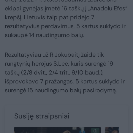
ekipai gynėjas įmetė 16 taškų į „Anadolu Efes“
krepšį. Lietuvis taip pat pridėjo 7
rezultatyvius perdavimus, 5 kartus suklydo ir
sukaupė 14 naudingumo balų.
Rezultatyviau už R.Jokubaitį žaidė tik
rungtynių herojus S.Lee, kuris surengė 19
taškų (2/8 dvit., 2/4 trit., 9/10 baud.),
išprovokavo 7 pražangas, 5 kartus suklydo ir
surengė 15 naudingumo balų pasirodymą.
Susiję straipsniai