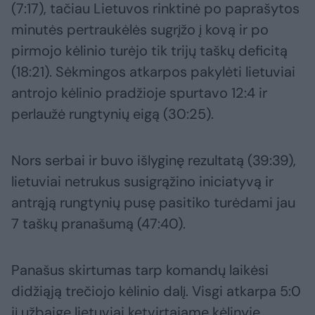
(7:17), tačiau Lietuvos rinktinė po paprašytos
minutės pertraukėlės sugrįžo į kovą ir po
pirmojo kėlinio turėjo tik trijų taškų deficitą
(18:21). Sėkmingos atkarpos pakylėti lietuviai
antrojo kėlinio pradžioje spurtavo 12:4 ir
perlaužė rungtynių eigą (30:25).
Nors serbai ir buvo išlyginę rezultatą (39:39),
lietuviai netrukus susigrąžino iniciatyvą ir
antrąją rungtynių pusę pasitiko turėdami jau
7 taškų pranašumą (47:40).
Panašus skirtumas tarp komandų laikėsi
didžiąją trečiojo kėlinio dalį. Visgi atkarpa 5:0
jį užbaigę lietuviai ketvirtajame kėlinyje