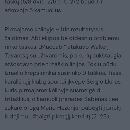
taškų (5/8 dvit., 2/6 trit., 2/2 baud.) ir
atkovojo 5 kamuolius.
Pirmajame kėlinyje – itin rezultatyvus
žaidimas. Abi ekipos be didesnių problemų
rinko taškus: „Maccabi“ atakavo Walterį
Tavaresą su užtvaromis, po kurių aukštaūgiai
atšokdavo prie tritaškio linijos. Tokiu būdu
Izraelio krepšininkai susirinko 9 taškus. Tiesa,
karališkąjį klubą spurtui įkvėpė Sergio Llullas,
kuris pirmajame kėlinyje susmeigė du
tritaškius, o kamuolį praradęs Sabenas Lee
sukūrė progą Mario Hezonjai pabėgti į priekį
ir dėjimu užbaigti pirmąjį ketvirtį (21:23).