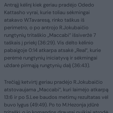
Antrąjį kėlinį kiek geriau pradėjo Odedo
Kattasho vyrai, kurie toliau sėkmingai
atakavo W.Tavaresą, rinko taškus iš
perimetro, o po antrojo R.Jokubaičio
rungtynių tritaškio „Maccabi“ išsiveržė 7
taškais į priekį (36:29). Vis dėlto kėlinio
pabaigoje 0:14 atkarpa atsakė „Real“, kurie
perėmė rungtynių iniciatyvą ir sėkmingai
uždarė pirmąją rungtynių dalį (36:43).
Trečiąjį ketvirtį geriau pradėjo R.Jokubaičio
atstovaujama „Maccabi“, kuri laimėjo atkarpą
13:6 ir po S.Lee baudos metimų rezultatas vėl
buvo lygus (49:49). Po to M.Hezonja įdūrė
tritaškį, o jo komandos draugai puikiai atrodė