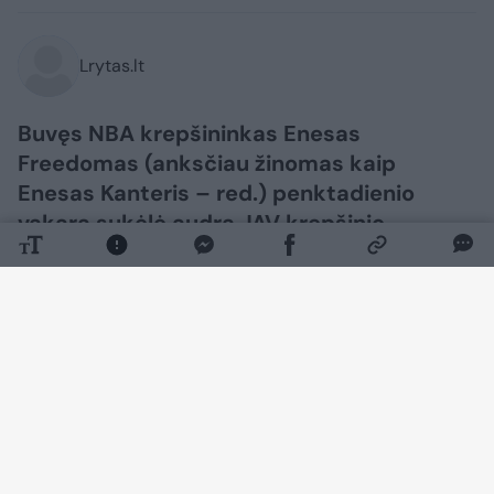
Lrytas.lt
Buvęs NBA krepšininkas Enesas
Freedomas (anksčiau žinomas kaip
Enesas Kanteris – red.) penktadienio
vakarą sukėlė audrą JAV krepšinio
pasaulyje.