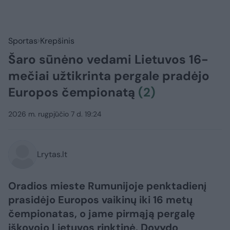
Sportas
Krepšinis
Šaro sūnėno vedami Lietuvos 16-
mečiai užtikrinta pergale pradėjo
Europos čempionatą
(2)
2026 m. rugpjūčio 7 d. 19:24
Lrytas.lt
Oradios mieste Rumunijoje penktadienį
prasidėjo Europos vaikinų iki 16 metų
čempionatas, o jame pirmąją pergalę
iškovojo Lietuvos rinktinė. Dovydo