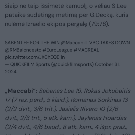
šiaip ne taip išsimetė kamuolį, o vėliau S.Lee
pataikė sudėtingą metimą per G.Decką, kuris
nulėmė Izraelio ekipos pergalę (79:78).
SABEN LEE FOR THE WIN
@MaccabiTLVBC
TAKES DOWN
@RMBaloncesto
#EuroLeague
#MACREAL
pic.twitter.com/JX0hEQEl1n
— QUICKFILM Sports (@quickfilmsports)
October 31,
2024
„Maccabi“:
Sabenas Lee 19, Rokas Jokubaitis
17 (7 rez. perd., 5 klaid.), Romanas Sorkinas 13
(2/2 dvit., 3/6 trit.), Jasielis Rivero 10 (2/6
dvit., 2/3 trit., 5 atk. kam.), Jaylenas Hoardas
(2/4 dvit., 4/6 baud., 8 atk. kam., 4 išpr. praž.,