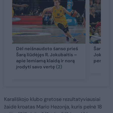
Dėl neišnaudoto šanso prieš
Šarui lai
Šarą liūdėjęs R. Jokubaitis –
Jokubaič
apie lemiamą klaidą ir norą
pergalę 
įrodyti savo vertę
(2)
Karališkojo klubo gretose rezultatyviausiai
žaidė kroatas Mario Hezonja, kuris pelnė 18