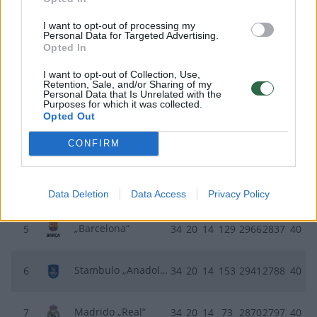
VIETA
KOMANDA
RS
P
PR
+/-
TŠK+
TŠK-
TŠK
I want to opt-out of processing my
Personal Data for Targeted Advertising.
Opted In
Pirėjo „Olympiakos“
1
34
24
10
171
2941
2770
48
I want to opt-out of Collection, Use,
Retention, Sale, and/or Sharing of my
Personal Data that Is Unrelated with the
Stambulo „Fenerbahce“
2
34
23
11
69
2829
2760
46
Purposes for which it was collected.
Opted Out
CONFIRM
Atėnų „Panathinaikos“
3
34
22
12
147
2990
2843
44
„Monaco“
4
34
21
13
112
2913
2801
42
Data Deletion
Data Access
Privacy Policy
„Barcelona“
5
34
20
14
129
2966
2837
40
Stambulo „Anadolu Efes“
6
34
20
14
153
2941
2788
40
Madrido „Real“
7
34
20
14
73
2870
2797
40