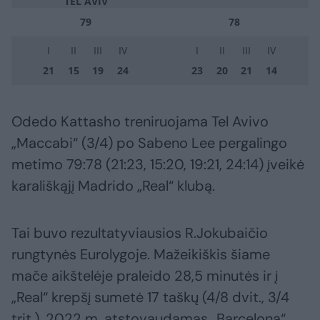
TEL AVIV
79
78
I
II
III
IV
I
II
III
IV
21
15
19
24
23
20
21
14
Odedo Kattasho treniruojama Tel Avivo
„Maccabi“ (3/4) po Sabeno Lee pergalingo
metimo 79:78 (21:23, 15:20, 19:21, 24:14) įveikė
karališkąjį Madrido „Real“ klubą.
Tai buvo rezultatyviausios R.Jokubaičio
rungtynės Eurolygoje. Mažeikiškis šiame
mače aikštelėje praleido 28,5 minutės ir į
„Real“ krepšį sumetė 17 taškų (4/8 dvit., 3/4
trit.). 2022 m. atstovaudamas „Barcelona“