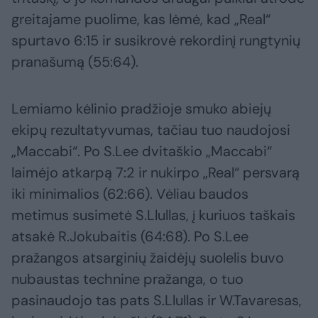
greitajame puolime, kas lėmė, kad „Real“
spurtavo 6:15 ir susikrovė rekordinį rungtynių
pranašumą (55:64).
Lemiamo kėlinio pradžioje smuko abiejų
ekipų rezultatyvumas, tačiau tuo naudojosi
„Maccabi“. Po S.Lee dvitaškio „Maccabi“
laimėjo atkarpą 7:2 ir nukirpo „Real“ persvarą
iki minimalios (62:66). Vėliau baudos
metimus susimetė S.Llullas, į kuriuos taškais
atsakė R.Jokubaitis (64:68). Po S.Lee
pražangos atsarginių žaidėjų suolelis buvo
nubaustas technine pražanga, o tuo
pasinaudojo tas pats S.Llullas ir W.Tavaresas,