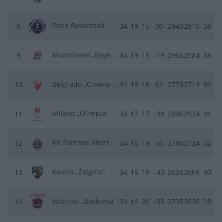
Paris Basketball
8
34
19
15
30
2940
2910
38
Miuncheno „Bayern“
9
34
19
15
-19
2965
2984
38
Belgrado „Crvena zvezda“
10
34
18
16
62
2776
2714
36
Milano „Olimpia“
11
34
17
17
-38
2896
2934
34
KK Partizan Mozzart Bet
12
34
16
18
56
2780
2724
32
Kauno „Žalgiris“
13
34
15
19
-43
2626
2669
30
Vitorijos „Baskonia“
14
34
14
20
-35
2795
2830
28