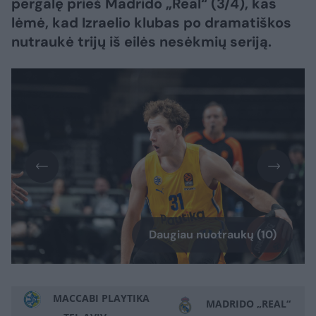
pergalę prieš Madrido „Real“ (3/4), kas
lėmė, kad Izraelio klubas po dramatiškos
nutraukė trijų iš eilės nesėkmių seriją.
Daugiau nuotraukų (10)
MACCABI PLAYTIKA
MADRIDO „REAL“