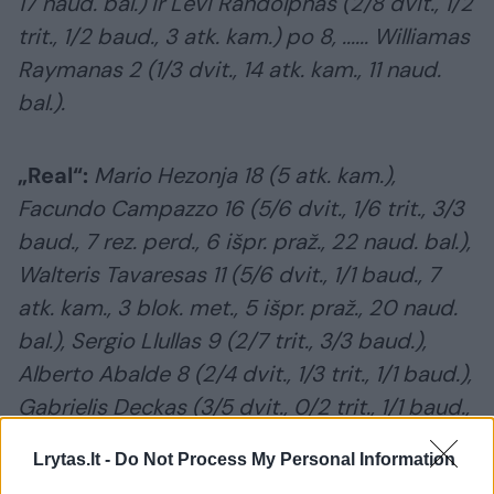
17 naud. bal.) ir Levi Randolphas (2/8 dvit., 1/2
trit., 1/2 baud., 3 atk. kam.) po 8, ...... Williamas
Raymanas 2 (1/3 dvit., 14 atk. kam., 11 naud.
bal.).
„Real“:
Mario Hezonja 18 (5 atk. kam.),
Facundo Campazzo 16 (5/6 dvit., 1/6 trit., 3/3
baud., 7 rez. perd., 6 išpr. praž., 22 naud. bal.),
Walteris Tavaresas 11 (5/6 dvit., 1/1 baud., 7
atk. kam., 3 blok. met., 5 išpr. praž., 20 naud.
bal.), Sergio Llullas 9 (2/7 trit., 3/3 baud.),
Alberto Abalde 8 (2/4 dvit., 1/3 trit., 1/1 baud.),
Gabrielis Deckas (3/5 dvit., 0/2 trit., 1/1 baud.,
4 atk. kam.) ir Xavieras Rathanas-Mayesas
Lrytas.lt -
Do Not Process My Personal Information
(3/3 dvit., 0/3 trit., 1/2 baud.) po 7.