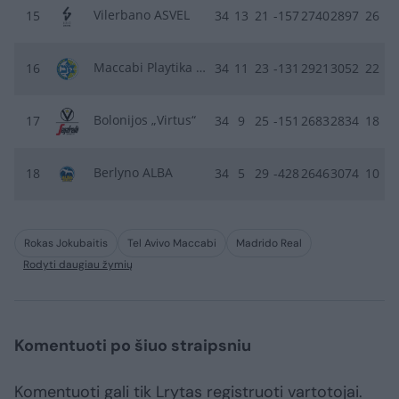
Vilerbano ASVEL
15
34
13
21
-157
2740
2897
26
Maccabi Playtika Tel Aviv
16
34
11
23
-131
2921
3052
22
Bolonijos „Virtus“
17
34
9
25
-151
2683
2834
18
Berlyno ALBA
18
34
5
29
-428
2646
3074
10
Rokas Jokubaitis
Tel Avivo Maccabi
Madrido Real
Rodyti daugiau žymių
Komentuoti po šiuo straipsniu
Komentuoti gali tik Lrytas registruoti vartotojai.