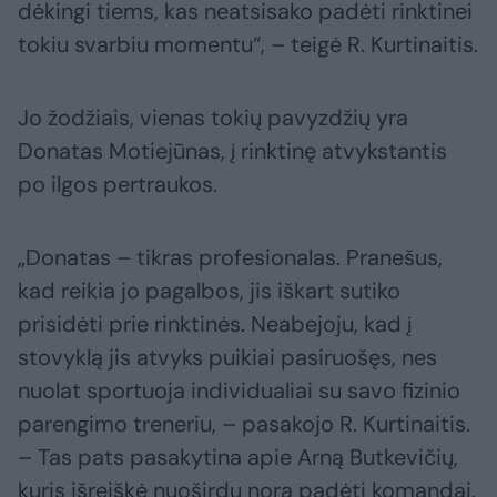
dėkingi tiems, kas neatsisako padėti rinktinei
tokiu svarbiu momentu“, – teigė R. Kurtinaitis.
Jo žodžiais, vienas tokių pavyzdžių yra
Donatas Motiejūnas, į rinktinę atvykstantis
po ilgos pertraukos.
„Donatas – tikras profesionalas. Pranešus,
kad reikia jo pagalbos, jis iškart sutiko
prisidėti prie rinktinės. Neabejoju, kad į
stovyklą jis atvyks puikiai pasiruošęs, nes
nuolat sportuoja individualiai su savo fizinio
parengimo treneriu, – pasakojo R. Kurtinaitis.
– Tas pats pasakytina apie Arną Butkevičių,
kuris išreiškė nuoširdų norą padėti komandai.