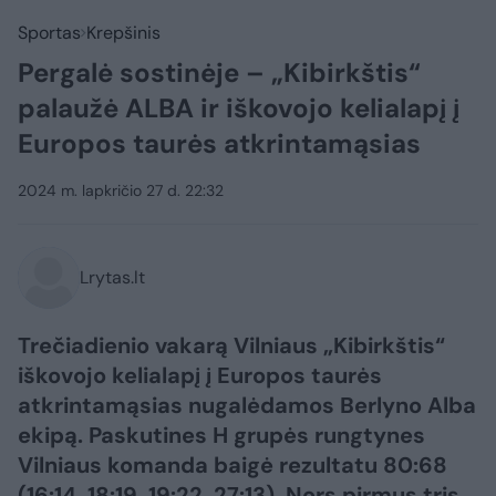
Sportas
Krepšinis
Pergalė sostinėje – „Kibirkštis“
palaužė ALBA ir iškovojo kelialapį į
Europos taurės atkrintamąsias
2024 m. lapkričio 27 d. 22:32
Lrytas.lt
Trečiadienio vakarą Vilniaus „Kibirkštis“
iškovojo kelialapį į Europos taurės
atkrintamąsias nugalėdamos Berlyno Alba
ekipą. Paskutines H grupės rungtynes
Vilniaus komanda baigė rezultatu 80:68
(16:14, 18:19, 19:22, 27:13). Nors pirmus tris