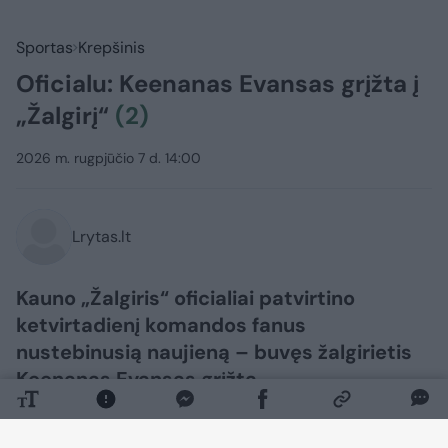
Sportas
Krepšinis
Oficialu: Keenanas Evansas grįžta į
„Žalgirį“
(2)
2026 m. rugpjūčio 7 d. 14:00
Lrytas.lt
Kauno „Žalgiris“ oficialiai patvirtino
ketvirtadienį komandos fanus
nustebinusią naujieną – buvęs žalgirietis
Keenanas Evansas grįžta.