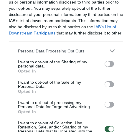
vertinęs R. Kurtinaitis: „Tokia yra
us or personal information disclosed to third parties prior to
your opt-out. You may separately opt-out of the further
šiuolaikinio krepšinio realybė“
(7)
disclosure of your personal information by third parties on the
IAB’s list of downstream participants. This information may
2026 m. rugpjūčio 7 d. 09:37
also be disclosed by us to third parties on the
IAB’s List of
Downstream Participants
that may further disclose it to other
third parties.
Lrytas.lt
Personal Data Processing Opt Outs
I want to opt-out of the Sharing of my
Lietuvos rinktinei desperatiškai siekiant
personal data.
Opted In
pergalių atrankoje į 2027 metų pasaulio
čempionatą, nemaža dalis krepšininkų
I want to opt-out of the Sale of my
Personal Data.
atsisakė atvykti į artėjantį rinktinių langą,
Opted In
o šią situaciją įvertino ir rinktinės treneris
I want to opt-out of processing my
Rimas Kurtinaitis.
Personal Data for Targeted Advertising.
Opted In
I want to opt-out of Collection, Use,
Retention, Sale, and/or Sharing of my
Personal Data that Is Unrelated with the