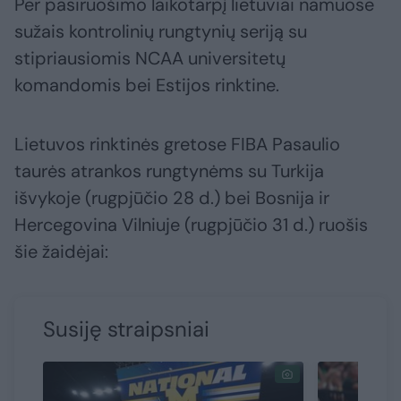
Per pasiruošimo laikotarpį lietuviai namuose
sužais kontrolinių rungtynių seriją su
stipriausiomis NCAA universitetų
komandomis bei Estijos rinktine.
Lietuvos rinktinės gretose FIBA Pasaulio
taurės atrankos rungtynėms su Turkija
išvykoje (rugpjūčio 28 d.) bei Bosnija ir
Hercegovina Vilniuje (rugpjūčio 31 d.) ruošis
šie žaidėjai:
Susiję straipsniai