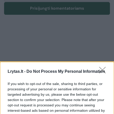
Prisijungti komentatoriams
Lrytas.lt -
Do Not Process My Personal Information
If you wish to opt-out of the sale, sharing to third parties, or
processing of your personal or sensitive information for
targeted advertising by us, please use the below opt-out
Sportas
Krepšinis
section to confirm your selection. Please note that after your
opt-out request is processed you may continue seeing
Neatvykusių krepšininkų situaciją
interest-based ads based on personal information utilized by