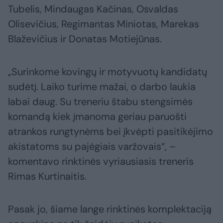
Tubelis, Mindaugas Kačinas, Osvaldas
Olisevičius, Regimantas Miniotas, Marekas
Blaževičius ir Donatas Motiejūnas.
„Surinkome kovingų ir motyvuotų kandidatų
sudėtį. Laiko turime mažai, o darbo laukia
labai daug. Su treneriu štabu stengsimės
komandą kiek įmanoma geriau paruošti
atrankos rungtynėms bei įkvėpti pasitikėjimo
akistatoms su pajėgiais varžovais“, –
komentavo rinktinės vyriausiasis treneris
Rimas Kurtinaitis.
Pasak jo, šiame lange rinktinės komplektaciją