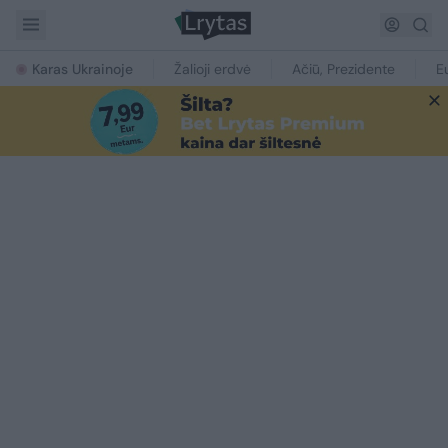
Karas Ukrainoje
Žalioji erdvė
Ačiū, Prezidente
E