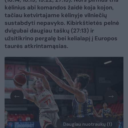
kėlinius abi komandos žaidė koja kojon,
tačiau ketvirtajame kėlinyje vilniečių
sustabdyti nepavyko. Kibirkštietės pelnė
dvigubai daugiau taškų (27:13) ir
užsitikrino pergalę bei kelialapį į Europos
taurės atkrintamąsias.
Daugiau nuotraukų (1)