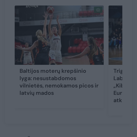
Baltijos moterų krepšinio
Trigubą d
lyga: nesustabdomos
Labuckie
vilnietės, nemokamos picos ir
„Kibirkšti
latvių mados
Europos 
atkrinta