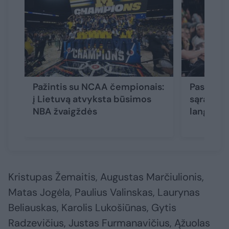
Pažintis su NCAA čempionais:
Paskelbt
į Lietuvą atvyksta būsimos
sąrašas 
NBA žvaigždės
langui
(3
Kristupas Žemaitis, Augustas Marčiulionis,
Matas Jogėla, Paulius Valinskas, Laurynas
Beliauskas, Karolis Lukošiūnas, Gytis
Radzevičius, Justas Furmanavičius, Ąžuolas