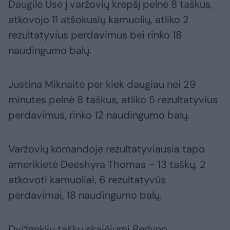
Daugilė Ūsė į varžovių krepšį pelnė 8 taškus,
atkovojo 11 atšokusių kamuolių, atliko 2
rezultatyvius perdavimus bei rinko 18
naudingumo balų.
Justina Miknaitė per kiek daugiau nei 29
minutes pelnė 8 taškus, atliko 5 rezultatyvius
perdavimus, rinko 12 naudingumo balų.
Varžovių komandoje rezultatyviausia tapo
amerikietė Deeshyra Thomas – 13 taškų, 2
atkovoti kamuoliai, 6 rezultatyvūs
perdavimai, 18 naudingumo balų.
Dviženkliu taškų skaičiumi Berlyno