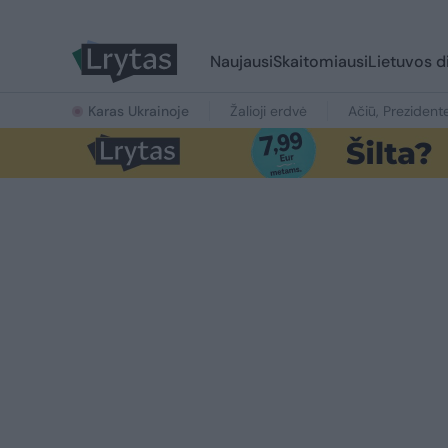
Naujausi
Skaitomiausi
Lietuvos d
Karas Ukrainoje
Žalioji erdvė
Ačiū, Prezident