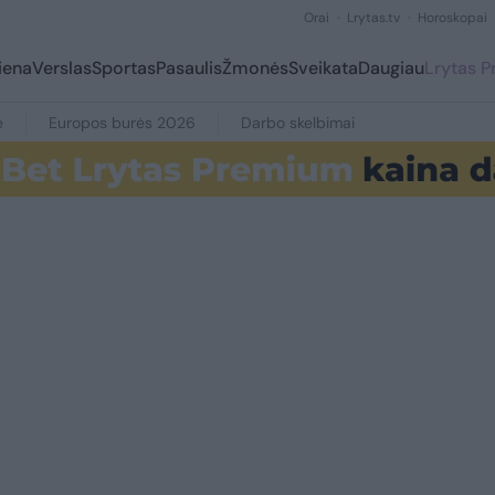
Orai
Lrytas.tv
Horoskopai
iena
Verslas
Sportas
Pasaulis
Žmonės
Sveikata
Daugiau
Lrytas 
e
Europos burės 2026
Darbo skelbimai