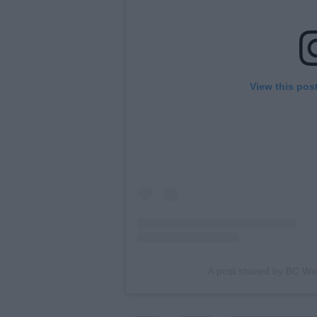
View this pos
A post shared by BC Wol