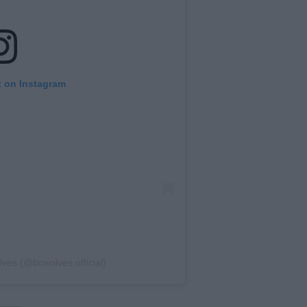
t on Instagram
ves (@bcwolves.official)