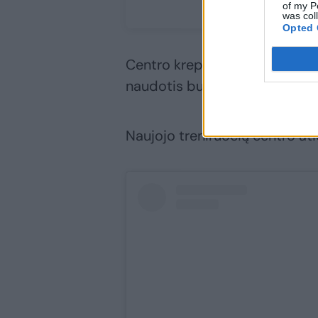
of my P
was col
Opted 
Centro krepšinio salę bus gal
naudotis bus siūloma Vilniau
Naujojo treniruočių centro 