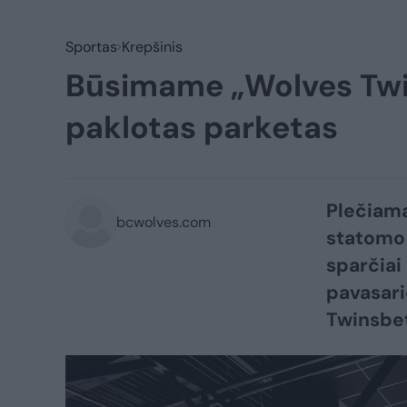
Sportas
Krepšinis
Būsimame „Wolves Twin
paklotas parketas
Plečiama
bcwolves.com
statomo
sparčiai
pavasari
Twinsbe