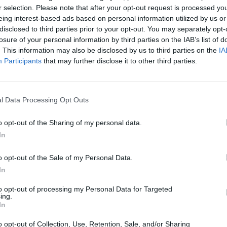
kumo rungtynėms buvo privesta ruoštis Širvintose
r selection. Please note that after your opt-out request is processed y
eing interest-based ads based on personal information utilized by us or
disclosed to third parties prior to your opt-out. You may separately opt-
losure of your personal information by third parties on the IAB’s list of
. This information may also be disclosed by us to third parties on the
IA
Participants
that may further disclose it to other third parties.
l Data Processing Opt Outs
o opt-out of the Sharing of my personal data.
In
LKL klubų lapkričio
A. Magro prieš
o opt-out of the Sale of my Personal Data.
reitingas – į viršų
kelionę į Juodkalniją:
In
šovusi „Wolves“ ir
„Visos pergalės būna
„Žalgirio“ galvos
iškovojamos dėl
to opt-out of processing my Personal Data for Targeted
skausmai
didelio atsidavimo
ing.
In
gynyboje“
o opt-out of Collection, Use, Retention, Sale, and/or Sharing