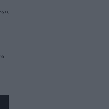
 09:36
re