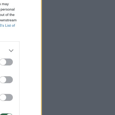
.
ou may
 personal
out of the
 downstream
B’s List of