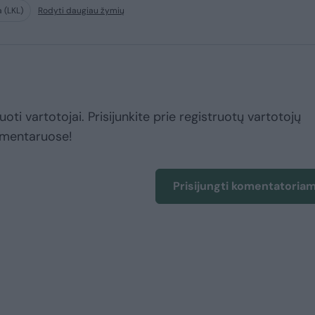
a (LKL)
Rodyti daugiau žymių
uoti vartotojai. Prisijunkite prie registruotų vartotojų
omentaruose!
Prisijungti komentatoria