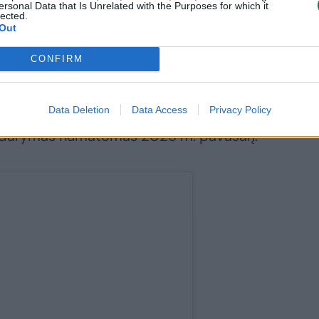
ersonal Data that Is Unrelated with the Purposes for which it
lected.
Out
CONFIRM
ima transformuoti į dvi mažesnes aikšteles, kurio
s miesto bendruomenei.
Data Deletion
Data Access
Privacy Policy
atidarymas numatomas 2025 m. pavasarį.