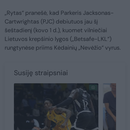
„Rytas“ pranešė, kad Parkeris Jacksonas-
Cartwrightas (PJC) debiutuos jau šį
šeštadienį (kovo 1 d.), kuomet vilniečiai
Lietuvos krepšinio lygos („Betsafe-LKL“)
rungtynėse priims Kėdainių „Nevėžio“ vyrus.
Susiję straipsniai