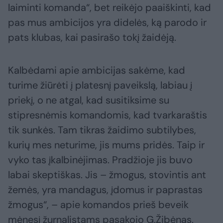
laiminti komanda“, bet reikėjo paaiškinti, kad
pas mus ambicijos yra didelės, ką parodo ir
pats klubas, kai pasirašo tokį žaidėją.
Kalbėdami apie ambicijas sakėme, kad
turime žiūrėti į platesnį paveikslą, labiau į
priekį, o ne atgal, kad susitiksime su
stipresnėmis komandomis, kad tvarkaraštis
tik sunkės. Tam tikras žaidimo subtilybes,
kurių mes neturime, jis mums pridės. Taip ir
vyko tas įkalbinėjimas. Pradžioje jis buvo
labai skeptiškas. Jis – žmogus, stovintis ant
žemės, yra mandagus, įdomus ir paprastas
žmogus“, – apie komandos prieš beveik
mėnesį žurnalistams pasakojo G.Žibėnas.