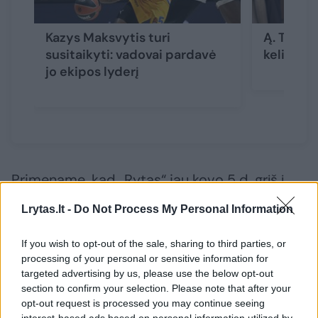
Kazys Maksvytis turi
Ą. Tubeli
susitaikyti: vadovai pardavė
kelio ope
jo ekipos lyderį
Primename, kad „Rytas“ jau kovo 5 d. grįš į
FIBA Čempionų lygos „Top 16“ etapo kovas.
Lrytas.lt -
Do Not Process My Personal Information
If you wish to opt-out of the sale, sharing to third parties, or
Tądien Giedriaus Žibėno auklėtiniai
processing of your personal or sensitive information for
„Twinsbet“ arenoje susikaus prieš Kazį
targeted advertising by us, please use the below opt-out
Maksvytį ir jo treniruojamą Manisos BBSK
section to confirm your selection. Please note that after your
opt-out request is processed you may continue seeing
ekipą.
interest-based ads based on personal information utilized by