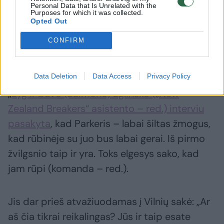
Personal Data that Is Unrelated with the
Purposes for which it was collected.
Opted Out
CONFIRM
A post shared by BC RYTAS, Vilnius (@rytasvilnius)
Data Deletion
Data Access
Privacy Policy
„
Lyg ir buvo (Laimono) Eglinsko („New
Zealand Breakers“ asistento – red.) interviu
pasakyta
, kad Parkeris – labai šiltas žmogus,
kad rūbinėje su juo bus labai gerai. Iš pirmo
žvilgsnio taip ir yra. Toks elgesys sako, kad
jam rūpi (komanda – red.).
Jis dar prieš atvažiuodamas į Vilnių sakė: „Ar
aš čia tikrai reikalingas? Jūs ir taip esate