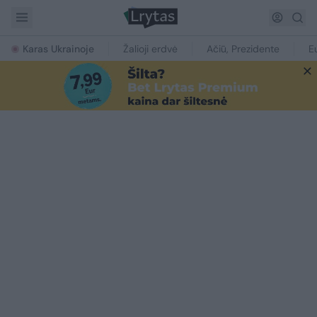
Karas Ukrainoje
Žalioji erdvė
Ačiū, Prezidente
E