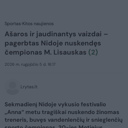
Sportas
Kitos naujienos
Ašaros ir jaudinantys vaizdai –
pagerbtas Nidoje nuskendęs
čempionas M. Lisauskas
(2)
2026 m. rugpjūčio 5 d. 16:17
Lrytas.lt
Sekmadienį Nidoje vykusio festivalio
„Anna“ metu tragiškai nuskendo žinomas
treneris, buvęs vandenlenčių ir snieglenčių
sporto čempionas, 30-ies Motiejus