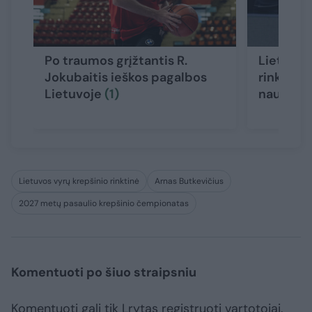
Po traumos grįžtantis R.
Lietuvos
Jokubaitis ieškos pagalbos
rinktinės
Lietuvoje
(1)
naujas v
Lietuvos vyrų krepšinio rinktinė
Arnas Butkevičius
2027 metų pasaulio krepšinio čempionatas
Komentuoti po šiuo straipsniu
Komentuoti gali tik Lrytas registruoti vartotojai.