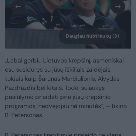
Daugiau nuotraukų (3)
„Labai gerbiu Lietuvos krepšinį, asmeniškai
esu susidūręs su jūsų iškiliais žaidėjais,
tokiais kaip Šarūnas Marčiulionis, Alvydas
Pazdrazdis bei kitais. Todėl sulaukęs
pasiūlymo prisidėti prie jūsų krepšinio
programos, nedvejojau nė minutės“, – tikino
B. Petersonas.
B. Petersonas krepšinyje praleido ne vieną