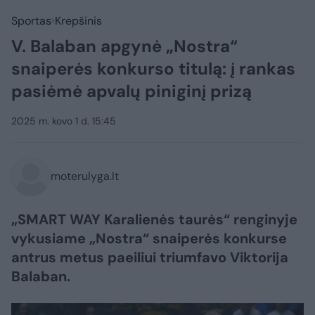
Sportas
Krepšinis
V. Balaban apgynė „Nostra“
snaiperės konkurso titulą: į rankas
pasiėmė apvalų piniginį prizą
2025 m. kovo 1 d. 15:45
moterulyga.lt
„SMART WAY Karalienės taurės“ renginyje
vykusiame „Nostra“ snaiperės konkurse
antrus metus paeiliui triumfavo Viktorija
Balaban.