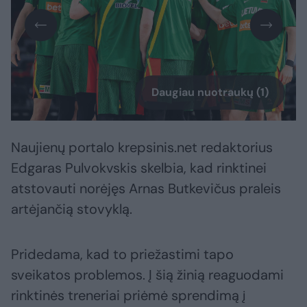
Daugiau nuotraukų (1)
Naujienų portalo krepsinis.net redaktorius
Edgaras Pulvokvskis skelbia, kad rinktinei
atstovauti norėjęs Arnas Butkevičus praleis
artėjančią stovyklą.
Pridedama, kad to priežastimi tapo
sveikatos problemos. Į šią žinią reaguodami
rinktinės treneriai priėmė sprendimą į