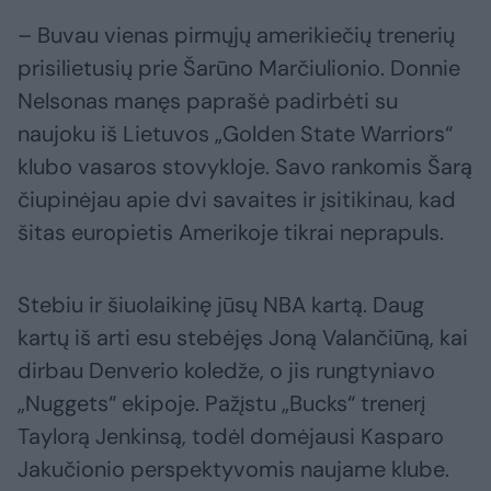
– Buvau vienas pirmųjų amerikiečių trenerių
prisilietusių prie Šarūno Marčiulionio. Donnie
Nelsonas manęs paprašė padirbėti su
naujoku iš Lietuvos „Golden State Warriors“
klubo vasaros stovykloje. Savo rankomis Šarą
čiupinėjau apie dvi savaites ir įsitikinau, kad
šitas europietis Amerikoje tikrai neprapuls.
Stebiu ir šiuolaikinę jūsų NBA kartą. Daug
kartų iš arti esu stebėjęs Joną Valančiūną, kai
dirbau Denverio koledže, o jis rungtyniavo
„Nuggets“ ekipoje. Pažįstu „Bucks“ trenerį
Taylorą Jenkinsą, todėl domėjausi Kasparo
Jakučionio perspektyvomis naujame klube.