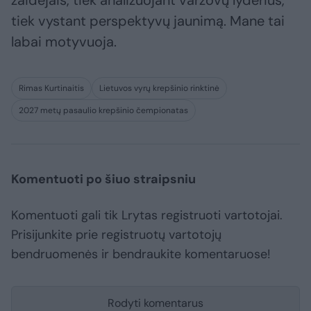
žaidėjais, tiek analizuojant varžovų lyderius,
tiek vystant perspektyvų jaunimą. Mane tai
labai motyvuoja.
Rimas Kurtinaitis
Lietuvos vyrų krepšinio rinktinė
2027 metų pasaulio krepšinio čempionatas
Komentuoti po šiuo straipsniu
Komentuoti gali tik Lrytas registruoti vartotojai.
Prisijunkite prie registruotų vartotojų
bendruomenės ir bendraukite komentaruose!
Rodyti komentarus