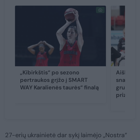
„Kibirkštis“ po sezono
Aiškios v
pertraukos grįžo į SMART
snaiperė
WAY Karalienės taurės“ finalą
grumsis 
prizo
27-erių ukrainietė dar sykį laimėjo „Nostra“