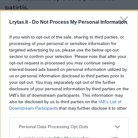
patirtis.
Lrytas.lt -
Do Not Process My Personal Information
– Treneriu dirbu daug dešimtmečių, todėl
galėčiau kalbėti visą dieną, bet tiek laiko
If you wish to opt-out of the sale, sharing to third parties, or
processing of your personal or sensitive information for
neturime. Paminėsiu, jog 11 metų praleidau
targeted advertising by us, please use the below opt-out
NBA klubuose. Dvejus metus praleidau
section to confirm your selection. Please note that after your
opt-out request is processed you may continue seeing
Dalase, šešerius Milvokyje, trejus – Orlande.
interest-based ads based on personal information utilized by
Teko padirbėti NBA D lygos bei NCAA
us or personal information disclosed to third parties prior to
komandų vyriausiuoju treneriu. Pamenu,
your opt-out. You may separately opt-out of the further
disclosure of your personal information by third parties on the
„Mavericks“ klubas mane pasamdė įgūdžių
IAB’s list of downstream participants. This information may
vystymo treneriu, kai po mainų NBA naujokų
also be disclosed by us to third parties on the
IAB’s List of
Downstream Participants
that may further disclose it to other
biržoje gavo kažkokį jauną vokietį vardu
third parties.
Dirkas.
Personal Data Processing Opt Outs