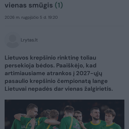
vienas smūgis
(1)
2026 m. rugpjūčio 5 d. 19:20
Lrytas.lt
Lietuvos krepšinio rinktinę toliau
persekioja bėdos. Paaiškėjo, kad
artimiausiame atrankos į 2027-ųjų
pasaulio krepšinio čempionatą lange
Lietuvai nepadės dar vienas žalgirietis.