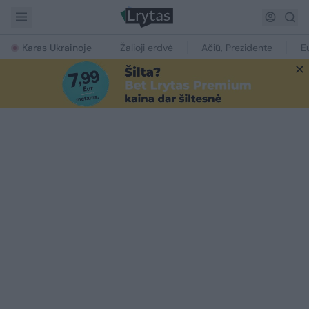
Karas Ukrainoje
Žalioji erdvė
Ačiū, Prezidente
E