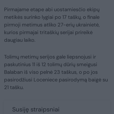
Pirmajame etape abi uostamiesčio ekipų
metikės surinko lygiai po 17 taškų, o finale
pirmoji metimus atliko 27-erių ukrainietė,
kurios pirmajai tritaškių serijai prireikė
daugiau laiko.
Tolimų metimų serijos gale liepsnojusi ir
paskutinius 11 iš 12 tolimų dūrių smeigusi
Balaban iš viso pelnė 23 taškus, o po jos
pasirodžiusi Loceniece pasirodymą baigė su
21 tašku.
Susiję straipsniai