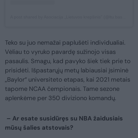
A post shared by Asociacija „Lietuvos krepšinis" (@ltu.basketball)
Teko su juo nemažai paplušėti individualiai.
Vėliau to vyruko pavardę sužinojo visas
pasaulis. Smagu, kad pavyko šiek tiek prie to
prisidėti. Išpastarųjų metų labiausiai įsiminė
„Baylor“ universiteto etapas, kai 2021 metais
tapome NCAA čempionais. Tame sezone
aplenkėme per 350 diviziono komandų.
– Ar esate susidūręs su NBA žaidusiais
mūsų šalies atstovais?