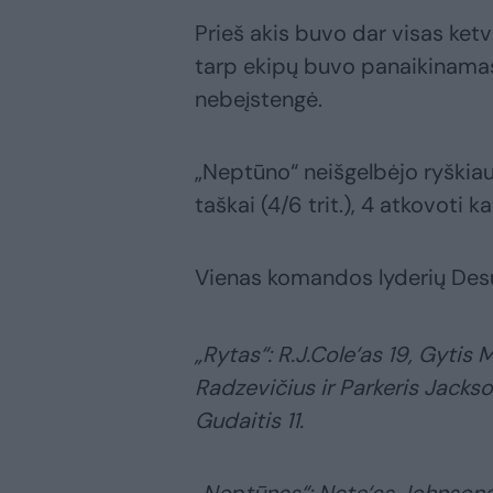
Prieš akis buvo dar visas ketv
tarp ekipų buvo panaikinamas
nebeįstengė.
„Neptūno“ neišgelbėjo ryškiau
taškai (4/6 trit.), 4 atkovoti
Vienas komandos lyderių Desur
„Rytas“: R.J.Cole‘as 19, Gytis M
Radzevičius ir Parkeris Jackso
Gudaitis 11.
„Neptūnas“: Nate‘as Johnsonas