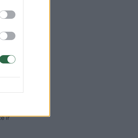
darė
ė ir