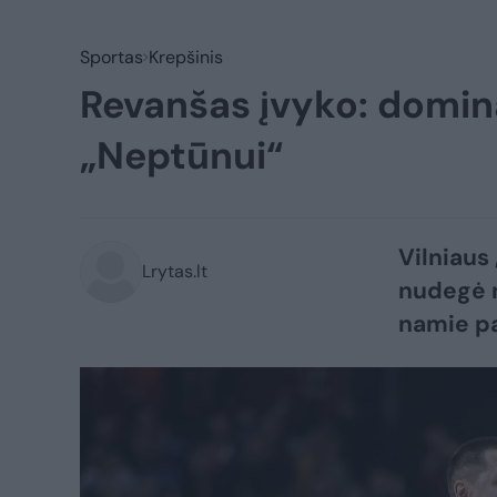
Sportas
Krepšinis
Revanšas įvyko: domin
„Neptūnui“
Vilniaus
Lrytas.lt
nudegė n
namie pa