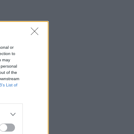
no
sonal or
ection to
ou may
 personal
out of the
 downstream
B’s List of