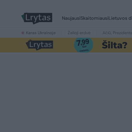
Naujausi
Skaitomiausi
Lietuvos d
Karas Ukrainoje
Žalioji erdvė
Ačiū, Prezident