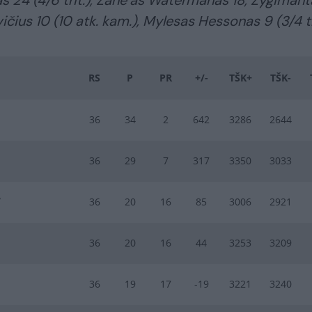
čius 10 (10 atk. kam.), Mylesas Hessonas 9 (3/4 tri
RS
P
PR
+/-
TŠK+
TŠK-
36
34
2
642
3286
2644
36
29
7
317
3350
3033
“
36
20
16
85
3006
2921
36
20
16
44
3253
3209
36
19
17
-19
3221
3240