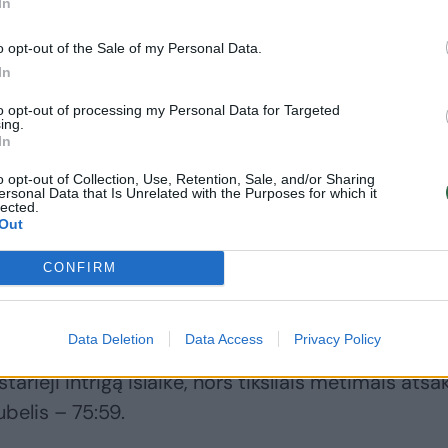
In
prakalbo apie įvykusį
„Žalgiris“ į pagrindinę
konfliktą su „Ryto“
sudėtį registravo dar
o opt-out of the Sale of my Personal Data.
aistruoliais
(1)
du paauglius
In
to opt-out of processing my Personal Data for Targeted
ing.
In
o opt-out of Collection, Use, Retention, Sale, and/or Sharing
i, nepaisant legionierių ir Martyno Pacevičiaus
ersonal Data that Is Unrelated with the Purposes for which it
lected.
uškinamas (26:47), bet galiausiai bandė pralaužti
Out
aškus – 33:47. Nate‘as Johnsonas tiksliu šūviu už
CONFIRM
s“ priartėjo dar labiau – 40:51.
Data Deletion
Data Access
Privacy Policy
tvirtai, nepaisant Žygimanto Janavičiaus ir
rieji intrigą išlaikė, nors tiksliais metimais atsak
belis – 75:59.