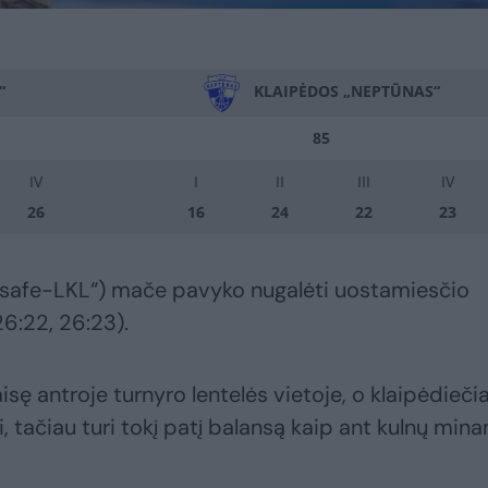
“
KLAIPĖDOS „NEPTŪNAS“
85
IV
I
II
III
IV
26
16
24
22
23
etsafe-LKL“) mače pavyko nugalėti uostamiesčio
26:22, 26:23).
itaisę antroje turnyro lentelės vietoje, o klaipėdiečia
, tačiau turi tokį patį balansą kaip ant kulnų mina