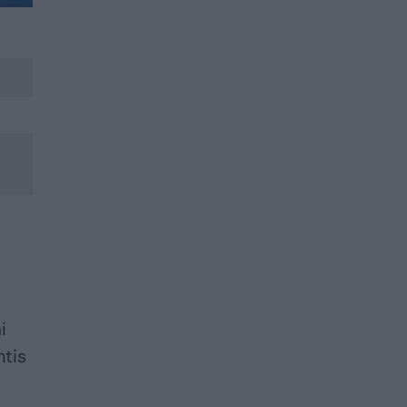
i
ntis