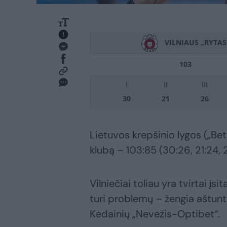
VILNIAUS „RYTAS
103
I
II
III
30
21
26
Lietuvos krepšinio lygos („B
klubą – 103:85 (30:26, 21:24, 
Vilniečiai toliau yra tvirtai įs
turi problemų – žengia aštunti
Kėdainių „Nevėžis-Optibet“.