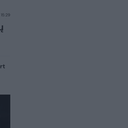
 15:29
ų
rt