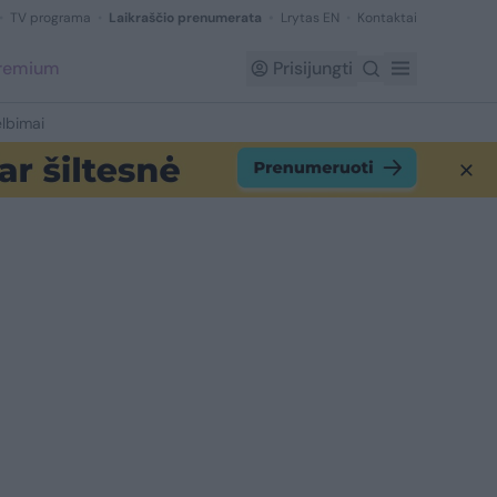
TV programa
Laikraščio prenumerata
Lrytas EN
Kontaktai
Premium
Prisijungti
lbimai