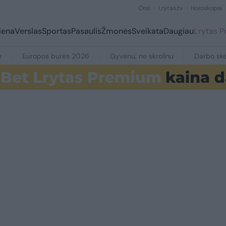
Orai
Lrytas.tv
Horoskopai
iena
Verslas
Sportas
Pasaulis
Žmonės
Sveikata
Daugiau
Lrytas 
e
Europos burės 2026
Gyvenu, ne skrolinu
Darbo ske