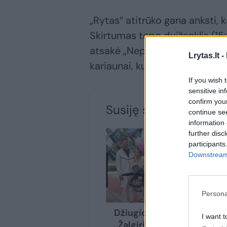
„Rytas“ atitrūko gana anksti, 
Skirtumas tapo dviženklis (15:
atsakė „Neptūnas“ – 12:15. Vi
Lrytas.lt -
kariaunai, kuri jautėsi užtikrint
If you wish 
sensitive in
confirm you
Susiję straipsniai
continue se
information 
further disc
participants
Downstream 
Persona
Džiugios naujienos
I want t
„Žalgirio“ komandoje