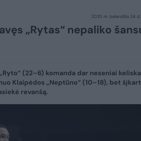
2025 m. balandžio 24 d.
avęs „Rytas“ nepaliko šans
 „Ryto“ (22–6) komanda dar neseniai keliska
uo Klaipėdos „Neptūno“ (10–18), bet šįkart
siekė revanšą.