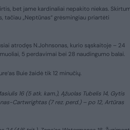
irtis, bet jame kardinaliai nepakito niekas. Skirtu
, tačiau „Neptūnas“ grėsmingiau priartėti
siai atrodęs N.Johnsonas, kurio sąskaitoje – 24
 kamuoliai, 5 perdavimai bei 28 naudingumo balai.
e‘as Buie žaidė tik 12 minučių.
asiulis 16 (5 atk. kam.), Ąžuolas Tubelis 14, Gytis
nas-Cartwrightas (7 rez. perd.) – po 12, Artūras
 24 (4/6 trit.), Zane‘as Watermanas 18, Žygimant