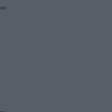
mas
as