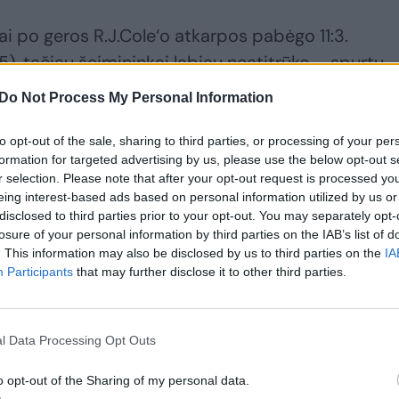
kai po geros R.J.Cole‘o atkarpos pabėgo 11:3.
5), tačiau šeimininkai labiau neatitrūko – spurtu
s tik kėlinio pabaiga geresnė buvo Giedriaus Žibė
Do Not Process My Personal Information
ai – 30:16.
to opt-out of the sale, sharing to third parties, or processing of your per
formation for targeted advertising by us, please use the below opt-out s
r selection. Please note that after your opt-out request is processed y
eing interest-based ads based on personal information utilized by us or
disclosed to third parties prior to your opt-out. You may separately opt-
losure of your personal information by third parties on the IAB’s list of
. This information may also be disclosed by us to third parties on the
IA
Participants
that may further disclose it to other third parties.
l Data Processing Opt Outs
Aktyvieji Jonavos
Dar daugiau progų
o opt-out of the Sharing of my personal data.
„CBet“ sirgaliai
pasireikšti jaunimui –