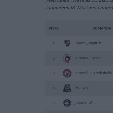
Janavičius 13, Martynas Pacevi
VIETA
KOMANDA
Kauno „Žalgiris“
1
Vilniaus „Rytas“
2
Panevėžio „Lietkabelis
3
„Wolves“
4
Jonavos „Cbet“
5