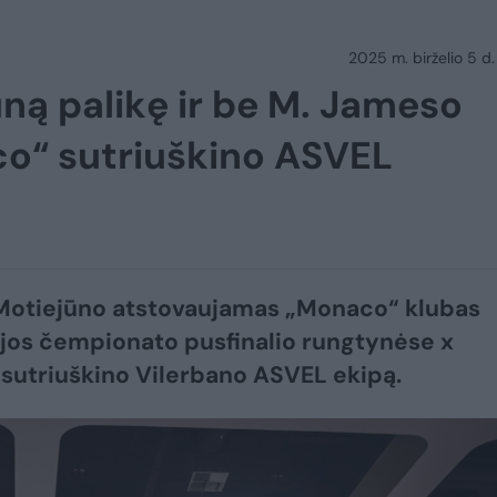
2025 m. birželio 5 d.
ūną palikę ir be M. Jameso
co“ sutriuškino ASVEL
Motiejūno atstovaujamas „Monaco“ klubas
jos čempionato pusfinalio rungtynėse x
 sutriuškino Vilerbano ASVEL ekipą.