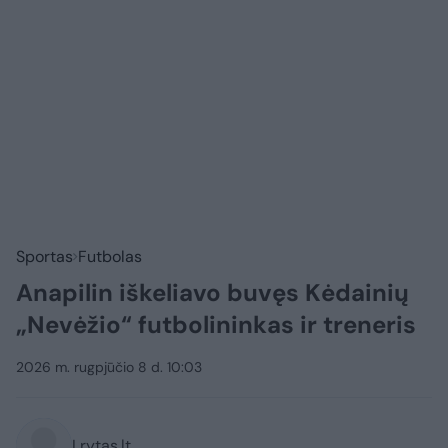
Sportas
Futbolas
Anapilin iškeliavo buvęs Kėdainių
„Nevėžio“ futbolininkas ir treneris
2026 m. rugpjūčio 8 d. 10:03
Lrytas.lt