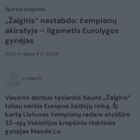
Sportas
Krepšinis
„Žalgiris“ nestabdo: čempionų
akiratyje – ilgametis Eurolygos
gynėjas
2025 m. liepos 9 d. 05:09
Lrytas.lt
Vasaros darbus tęsiantis Kauno „Žalgiris“
toliau neršia Europos žaidėjų rinką. Šį
kartą Lietuvos čempionų radare atsidūrė
32-ejų Vokietijos krepšinio rinktinės
gynėjas Maodo Lo.