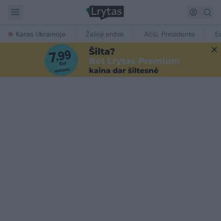
Karas Ukrainoje
Žalioji erdvė
Ačiū, Prezidente
E