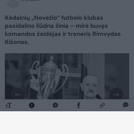
Kėdainių „Nevėžio“ futbolo klubas
pasidalino liūdna žinia – mirė buvęs
komandos žaidėjas ir treneris Rimvydas
Kišonas.
Daugiau nuotraukų (1)