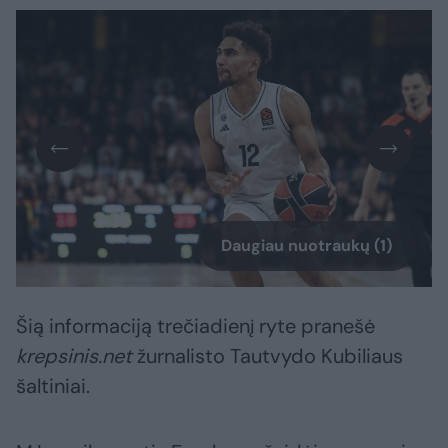
Daugiau nuotraukų (1)
Šią informaciją trečiadienį ryte pranešė
krepsinis.net
žurnalisto Tautvydo Kubiliaus
šaltiniai.