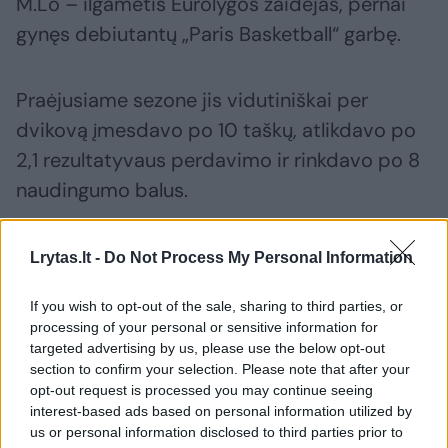
M.Lo – ilgametis Eurolygos žaidėjas, pernai
gynęs debiutantų „Paris Basketball“ garbę.
Praėjusiame sezone jis vidutiniškai per
dvikovą įmesdavo po 10 taškų, atlikdavo po
2,1 rezultatyvaus perdavimo ir rinkdavo po 8
naudingumo balus.
„Nematoma pusė“ su G. Žiemeliu: kas
Lrytas.lt -
Do Not Process My Personal Information
nužudė „Wolves“ ir krepšinio verslo
If you wish to opt-out of the sale, sharing to third parties, or
užkulisiai
processing of your personal or sensitive information for
targeted advertising by us, please use the below opt-out
section to confirm your selection. Please note that after your
opt-out request is processed you may continue seeing
interest-based ads based on personal information utilized by
us or personal information disclosed to third parties prior to