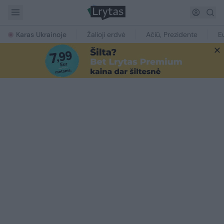
Karas Ukrainoje
Žalioji erdvė
Ačiū, Prezidente
E