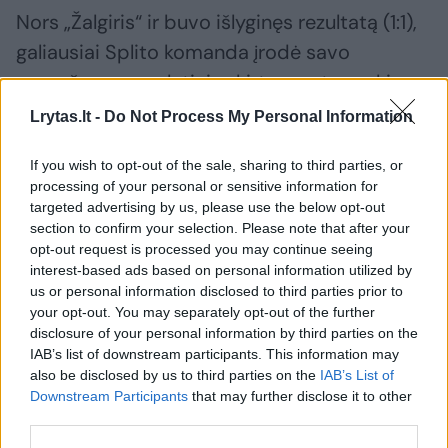
Nors „Žalgiris“ ir buvo išlyginęs rezultatą (1:1),
galiausiai Splito komanda įrodė savo
pranašumą, o galutinis skirtumas tarp ekipų
galėjo būti dar didesnis, bet šeštasis
Lrytas.lt -
Do Not Process My Personal Information
„Hajduk“ įvartis buvo atšauktas po VAR
If you wish to opt-out of the sale, sharing to third parties, or
peržiūros.
processing of your personal or sensitive information for
targeted advertising by us, please use the below opt-out
section to confirm your selection. Please note that after your
Prieš rungtynes Kroatijos spaudoje buvo
opt-out request is processed you may continue seeing
nemažai kalbama apie „Žalgirio“ namų
interest-based ads based on personal information utilized by
us or personal information disclosed to third parties prior to
stadiono dirbtinę dangą, mat ant tikros žolės
your opt-out. You may separately opt-out of the further
įprastai žaidžiantys kroatai prie jos gali būti
disclosure of your personal information by third parties on the
nepripratę. Akcentuojamas buvo galimas
IAB’s list of downstream participants. This information may
also be disclosed by us to third parties on the
IAB’s List of
greitesnis žaidimas, tačiau tai, panašu, į
Downstream Participants
that may further disclose it to other
naudą buvo būtent „Hajduk“ komandai.
third parties.