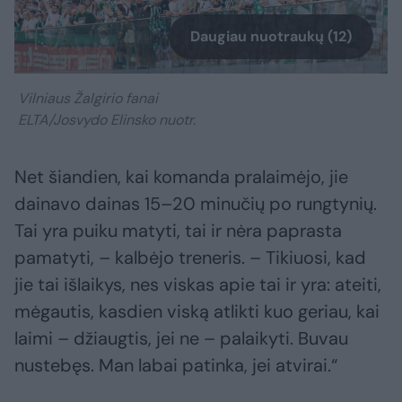
Daugiau nuotraukų (12)
Vilniaus Žalgirio fanai
ELTA/Josvydo Elinsko nuotr.
Net šiandien, kai komanda pralaimėjo, jie
dainavo dainas 15–20 minučių po rungtynių.
Tai yra puiku matyti, tai ir nėra paprasta
pamatyti, – kalbėjo treneris. – Tikiuosi, kad
jie tai išlaikys, nes viskas apie tai ir yra: ateiti,
mėgautis, kasdien viską atlikti kuo geriau, kai
laimi – džiaugtis, jei ne – palaikyti. Buvau
nustebęs. Man labai patinka, jei atvirai.“