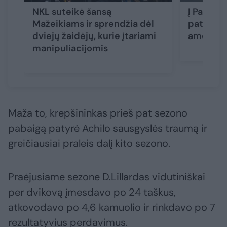
NKL suteikė šansą
Į Panevė
Mažeikiams ir sprendžia dėl
patirtie
dviejų žaidėjų, kurie įtariami
amerikie
manipuliacijomis
Maža to, krepšininkas prieš pat sezono
pabaigą patyrė Achilo sausgyslės traumą ir
greičiausiai praleis dalį kito sezono.
Praėjusiame sezone D.Lillardas vidutiniškai
per dvikovą įmesdavo po 24 taškus,
atkovodavo po 4,6 kamuolio ir rinkdavo po 7
rezultatyvius perdavimus.