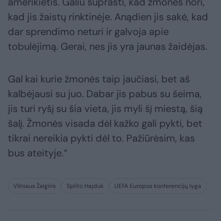
amerikietis. Galiu suprasti, kad žmonės nori,
kad jis žaistų rinktinėje. Anądien jis sakė, kad
dar sprendimo neturi ir galvoja apie
tobulėjimą. Gerai, nes jis yra jaunas žaidėjas.
Gal kai kurie žmonės taip jaučiasi, bet aš
kalbėjausi su juo. Dabar jis pabus su šeima,
jis turi ryšį su šia vieta, jis myli šį miestą, šią
šalį. Žmonės visada dėl kažko gali pykti, bet
tikrai nereikia pykti dėl to. Pažiūrėsim, kas
bus ateityje.“
Vilniaus Žalgiris
Splito Hajduk
UEFA Europos konferencijų lyga