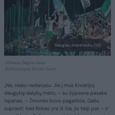
Daugiau nuotraukų (12)
Vilniaus Žalgirio fanai
ELTA/Josvydo Elinsko nuotr.
„Ne, nieko nedarysiu. Jie į mus Kroatijoj
daugybę dalykų mėto, – su šypsena pasakė
ispanas. – Žmonės buvo pagarbūs. Galiu
suprasti, kad Rokas yra iš čia, jis taip pat – ir