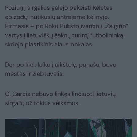
Požiūrį į sirgalius galėjo pakeisti keletas
epizodų, nutikusių antrajame kėlinyje.
Pirmasis – po Roko Pukšto įvarčio į „Žalgirio“
vartys į lietuviškų šaknų turintį futbolininką
skriejo plastikinis alaus bokalas.
Dar po kiek laiko į aikštelę, panašu, buvo
mestas ir žiebtuvėlis.
G. Garcia nebuvo linkęs linčiuoti lietuvių
sirgalių už tokius veiksmus.