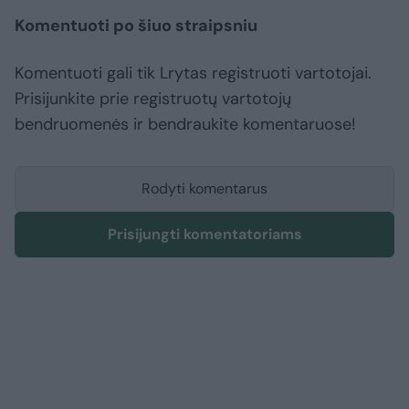
Komentuoti po šiuo straipsniu
Komentuoti gali tik Lrytas registruoti vartotojai.
Prisijunkite prie registruotų vartotojų
bendruomenės ir bendraukite komentaruose!
Rodyti komentarus
Prisijungti komentatoriams