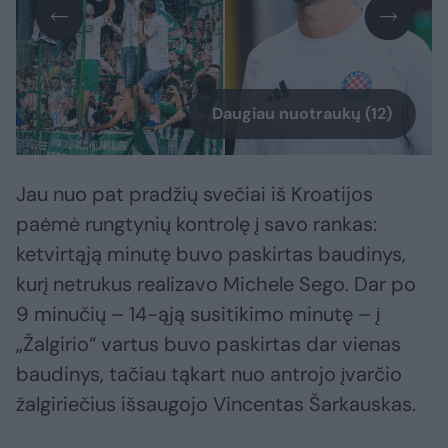
Daugiau nuotraukų (12)
Jau nuo pat pradžių svečiai iš Kroatijos
paėmė rungtynių kontrolę į savo rankas:
ketvirtąją minutę buvo paskirtas baudinys,
kurį netrukus realizavo Michele Sego. Dar po
9 minučių – 14-ąją susitikimo minutę – į
„Žalgirio“ vartus buvo paskirtas dar vienas
baudinys, tačiau tąkart nuo antrojo įvarčio
žalgiriečius išsaugojo Vincentas Šarkauskas.