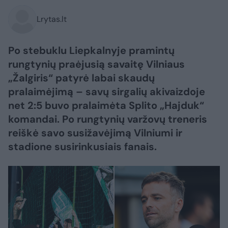
Lrytas.lt
Po stebuklu Liepkalnyje pramintų
rungtynių praėjusią savaitę Vilniaus
„Žalgiris“ patyrė labai skaudų
pralaimėjimą – savų sirgalių akivaizdoje
net 2:5 buvo pralaimėta Splito „Hajduk“
komandai. Po rungtynių varžovų treneris
reiškė savo susižavėjimą Vilniumi ir
stadione susirinkusiais fanais.