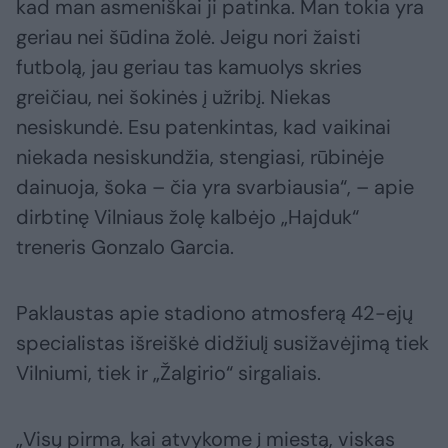
kad man asmeniškai ji patinka. Man tokia yra
geriau nei šūdina žolė. Jeigu nori žaisti
futbolą, jau geriau tas kamuolys skries
greičiau, nei šokinės į užribį. Niekas
nesiskundė. Esu patenkintas, kad vaikinai
niekada nesiskundžia, stengiasi, rūbinėje
dainuoja, šoka – čia yra svarbiausia“, – apie
dirbtinę Vilniaus žolę kalbėjo „Hajduk“
treneris Gonzalo Garcia.
Paklaustas apie stadiono atmosferą 42-ejų
specialistas išreiškė didžiulį susižavėjimą tiek
Vilniumi, tiek ir „Žalgirio“ sirgaliais.
„Visų pirma, kai atvykome į miestą, viskas