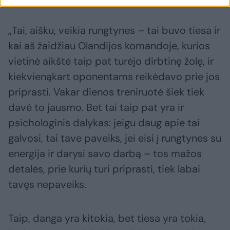
„Tai, aišku, veikia rungtynes – tai buvo tiesa ir
kai aš žaidžiau Olandijos komandoje, kurios
vietinė aikštė taip pat turėjo dirbtinę žolę, ir
kiekvienąkart oponentams reikėdavo prie jos
priprasti. Vakar dienos treniruotė šiek tiek
davė to jausmo. Bet tai taip pat yra ir
psichologinis dalykas: jeigu daug apie tai
galvosi, tai tave paveiks, jei eisi į rungtynes su
energija ir darysi savo darbą – tos mažos
detalės, prie kurių turi priprasti, tiek labai
tavęs nepaveiks.
Taip, danga yra kitokia, bet tiesa yra tokia,