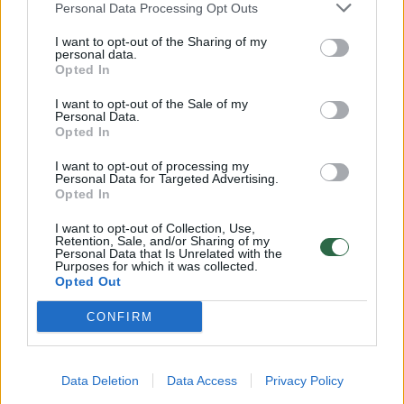
Personal Data Processing Opt Outs
I want to opt-out of the Sharing of my
Susiję straipsniai
personal data.
Opted In
I want to opt-out of the Sale of my
Personal Data.
Opted In
I want to opt-out of processing my
Personal Data for Targeted Advertising.
Opted In
→
I want to opt-out of Collection, Use,
Retention, Sale, and/or Sharing of my
Personal Data that Is Unrelated with the
Purposes for which it was collected.
Po Vilniaus „Žalgirio“
„Žalgirio
Opted Out
sutriuškinimo – klubo
nemalonu
prezidento A. Tapino žinutė
besidžia
CONFIRM
(1)
skriejo a
Data Deletion
Data Access
Privacy Policy