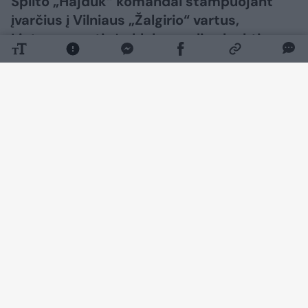
Splito „Hajduk“ komandai štampuojant
įvarčius į Vilniaus „Žalgirio“ vartus,
Lietuvos sostinės klubas gali sulaukti
nemenkos nuobaudos iš UEFA už sirgalių
veiksmus.
Daugiau nuotraukų (24)