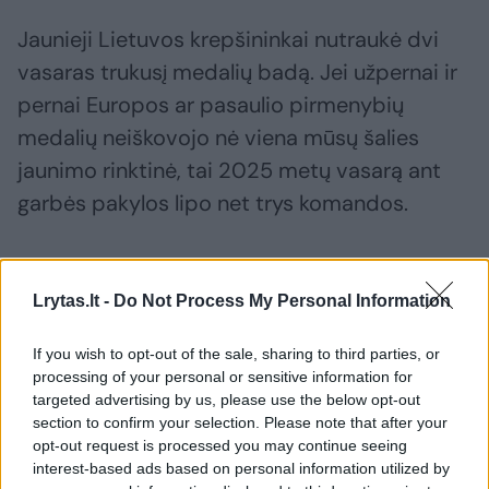
Jaunieji Lietuvos krepšininkai nutraukė dvi
vasaras trukusį medalių badą. Jei užpernai ir
pernai Europos ar pasaulio pirmenybių
medalių neiškovojo nė viena mūsų šalies
jaunimo rinktinė, tai 2025 metų vasarą ant
garbės pakylos lipo net trys komandos.
Šiais metais iš Europos pirmenybių sidabro
Lrytas.lt -
Do Not Process My Personal Information
apdovanojimus parsivežė Lietuvos 20-
mečiai ir 16-mečiai vaikinai bei 20-metės
If you wish to opt-out of the sale, sharing to third parties, or
merginos. Maža to, 16-mečių vaikinų rinktinė
processing of your personal or sensitive information for
targeted advertising by us, please use the below opt-out
iškovojo kelialapį į kitų metų pasaulio 17-
section to confirm your selection. Please note that after your
mečių pirmenybes.
opt-out request is processed you may continue seeing
interest-based ads based on personal information utilized by