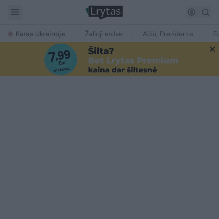
Karas Ukrainoje
Žalioji erdvė
Ačiū, Prezidente
E