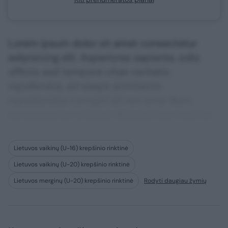
Lorem ipsum dolor sit amet consectetur
adipisicing elit. Asperiores sapiente, odio
officiis sed tempore vitae veritatis
repellendus, ad saepe architecto
repudiandae corrupti sit non error illum
consequuntur adipisci dignissimos maxime.
Lietuvos vaikinų (U-16) krepšinio rinktinė
Lietuvos vaikinų (U-20) krepšinio rinktinė
Lietuvos merginų (U-20) krepšinio rinktinė
Rodyti daugiau žymių