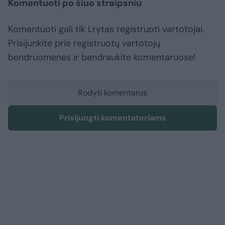
Komentuoti po šiuo straipsniu
Komentuoti gali tik Lrytas registruoti vartotojai.
Prisijunkite prie registruotų vartotojų
bendruomenės ir bendraukite komentaruose!
Rodyti komentarus
Prisijungti komentatoriams