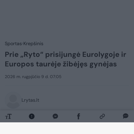
Sportas
Krepšinis
Prie „Ryto“ prisijungė Eurolygoje ir
Europos taurėje žibėjęs gynėjas
2026 m. rugpjūčio 9 d. 07:05
Lrytas.lt
Sostinės krepšinio klubo gynėjų grandį
ateinantį sezoną papildys 28-erių metų