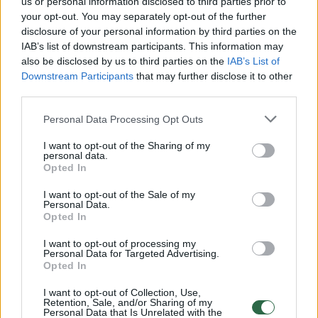
us or personal information disclosed to third parties prior to
Vis dėlto sidabru nuspalvintą vasarą
your opt-out. You may separately opt-out of the further
disclosure of your personal information by third parties on the
nudžiugino ne visos jaunųjų Lietuvos
IAB’s list of downstream participants. This information may
krepšininkų komandos. Užduotį iškovoti
also be disclosed by us to third parties on the
IAB’s List of
kelialapį į Europos pirmenybių A pakopą
Downstream Participants
that may further disclose it to other
third parties.
įvykdė tik viena iš dviejų B pakopoje žaidusių
merginų rinktinė.
Personal Data Processing Opt Outs
I want to opt-out of the Sharing of my
personal data.
Nors 18-mečių merginų rinktinė per B
Opted In
pakopos varžybas rungtyniavo namie,
I want to opt-out of the Sale of my
Personal Data.
turnyro pabaigoje patyrė dvi nesėkmes.
Opted In
Užtat paskutinis vasaros akordas buvo
I want to opt-out of processing my
skambus – 16-mečių merginų rinktinė prieš
Personal Data for Targeted Advertising.
Opted In
pat rugsėjo pirmąją tapo B pakopos turnyro
nugalėtoja.
I want to opt-out of Collection, Use,
Retention, Sale, and/or Sharing of my
Personal Data that Is Unrelated with the