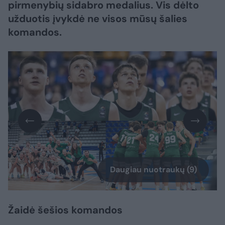
pirmenybių sidabro medalius. Vis dėlto
užduotis įvykdė ne visos mūsų šalies
komandos.
Daugiau nuotraukų (9)
Žaidė šešios komandos