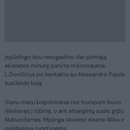
Įspūdingo šou nesugadino dar pirmąją
akistatos minutę patirta mikrotrauma.
L.Dončičius po kontakto su Alessandro Pajola
susižeidė koją.
Vienu metu krepšininkas net trumpam buvo
iškeliavęs į rūbinę, o ant atsarginių suolo grįžo
šlubuodamas. Mįslinga slovėno eisena išliko ir
pasibaigus rungtynėms.