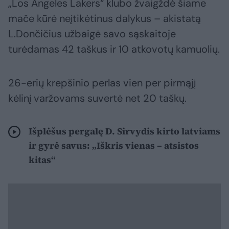
„Los Angeles Lakers“ klubo žvaigždė šiame
mače kūrė neįtikėtinus dalykus – akistatą
L.Dončičius užbaigė savo sąskaitoje
turėdamas 42 taškus ir 10 atkovotų kamuolių.
26-erių krepšinio perlas vien per pirmąjį
kėlinį varžovams suvertė net 20 taškų.
Išplėšus pergalę D. Sirvydis kirto latviams
ir gyrė savus: „Iškris vienas – atsistos
kitas“