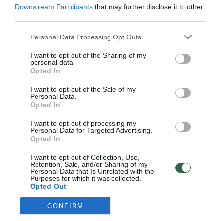
Tiesa, vos po akimirkos jis nusprendė išsilieti
Downstream Participants
that may further disclose it to other
– prakalbo apie rungtynių metu atakuojamą
third parties.
savo auklėtinį.
Personal Data Processing Opt Outs
I want to opt-out of the Sharing of my
personal data.
„Bet žinote, tai geras klausimas. Ne tik dėl šių
Opted In
rungtynių, bet ir dėl kitų. Šis vaikinas
I want to opt-out of the Sale of my
(L.Dončičius) turi nuolat sugerti smūgius, kai
Personal Data.
Opted In
jis yra aikštėje. Jei stebėjote grupių etapą,
kokios pražangos buvo atliekamos prieš jį...
I want to opt-out of processing my
Personal Data for Targeted Advertising.
Dėl šių priežasčių jam yra labai sunku žaisti.
Opted In
I want to opt-out of Collection, Use,
Retention, Sale, and/or Sharing of my
Didžiulė padėka jam, kad jis įveikia visus tuos
Personal Data that Is Unrelated with the
Purposes for which it was collected.
iššūkius, yra begalė nelegalaus kontakto prieš
Opted Out
jį. Aš vertinu tai. Nėra lengva niekam, kai
CONFIRM
nuolat yra atliekami smūgiai prieš tave. Tu su