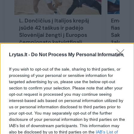
L. Dončičius į Italijos krepšį
Emocijos
įsūdė 42 taškus ir padėjo
fiasko: 
Slovėnijai žengti į Europos
Sakartvel
čempionato ketvirtfinalį
žalgirieč
Lrytas.lt -
Do Not Process My Personal Information
If you wish to opt-out of the sale, sharing to third parties, or
processing of your personal or sensitive information for
„Jis man sakė, kad nori į tualetą. Galbūt buvo
targeted advertising by us, please use the below opt-out
section to confirm your selection. Please note that after your
ir kita priežastis. Nežinau. Jis man sakė, kad
opt-out request is processed you may continue seeing
nori į tualetą. Jei jam kas bus blogai,
interest-based ads based on personal information utilized by
matysime po rungtynių. Tikiuosi, kad jis
us or personal information disclosed to third parties prior to
your opt-out. You may separately opt-out of the further
sveikas“, – šypsojosi treneris.
disclosure of your personal information by third parties on the
IAB’s list of downstream participants. This information may
also be disclosed by us to third parties on the
IAB’s List of