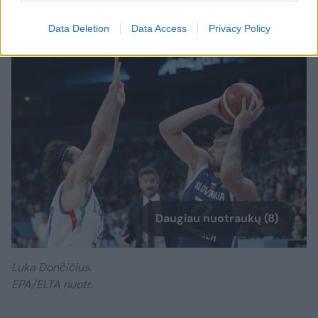
kamuoliu – smūgis.
Data Deletion
Data Access
Privacy Policy
Daugiau nuotraukų (8)
Luka Dončičius.
EPA/ELTA nuotr.