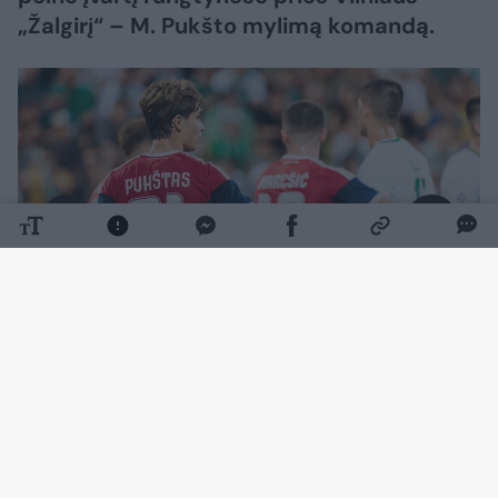
„Žalgirį“ – M. Pukšto mylimą komandą.
Daugiau nuotraukų (6)
Ketvirtadienį „Žalgirio namų“ stadione
vykusiose atrankos į UEFA Konferencijų lygą
rungtynėse Splito „Hajduk“ ekipa 5:2