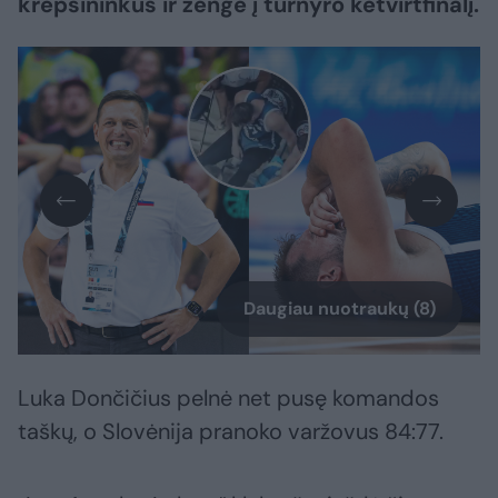
krepšininkus ir žengė į turnyro ketvirtfinalį.
Daugiau nuotraukų (8)
Luka Dončičius pelnė net pusę komandos
taškų, o Slovėnija pranoko varžovus 84:77.