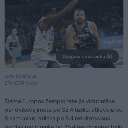
Daugiau nuotraukų (8)
Luka Dončičius.
EPA/ELTA nuotr.
Šiame Europos čempionate jis vidutiniškai
per dvikovą įmeta po 32,4 taško, atkovoja po
8 kamuolius, atlieka po 8,4 rezultatyvaus
perdavimo ir renka po 35,4 naudingumo balo.