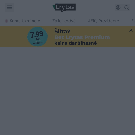
Karas Ukrainoje
Žalioji erdvė
Ačiū, Prezidente
E