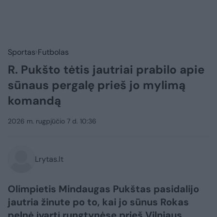
Sportas
Futbolas
R. Pukšto tėtis jautriai prabilo apie
sūnaus pergalę prieš jo mylimą
komandą
2026 m. rugpjūčio 7 d. 10:36
Lrytas.lt
Olimpietis Mindaugas Pukštas pasidalijo
jautria žinute po to, kai jo sūnus Rokas
pelnė įvartį rungtynėse prieš Vilniaus