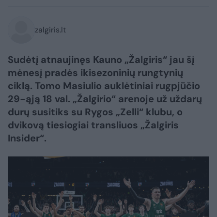
zalgiris.lt
Sudėtį atnaujinęs Kauno „Žalgiris“ jau šį
mėnesį pradės ikisezoninių rungtynių
ciklą. Tomo Masiulio auklėtiniai rugpjūčio
29-ąją 18 val. „Žalgirio“ arenoje už uždarų
durų susitiks su Rygos „Zelli“ klubu, o
dvikovą tiesiogiai transliuos „Žalgiris
Insider“.