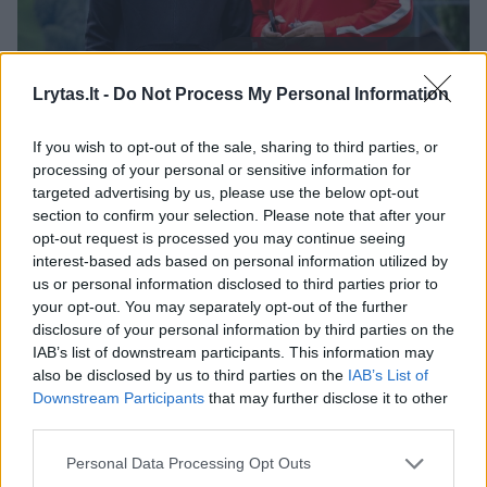
Daugiau nuotraukų (5)
Lrytas.lt -
Do Not Process My Personal Information
Sarpas ir Erginas Atamanai
If you wish to opt-out of the sale, sharing to third parties, or
Instagram nuotr.
processing of your personal or sensitive information for
targeted advertising by us, please use the below opt-out
section to confirm your selection. Please note that after your
Titulų tiek Erginas, tiek ir Sarpas Atamanas
opt-out request is processed you may continue seeing
interest-based ads based on personal information utilized by
savo kraityje turi nemažai, o ar jis bus
us or personal information disclosed to third parties prior to
papildytas Europos čempionato trofėjumi,
your opt-out. You may separately opt-out of the further
paaiškės rugsėjo 14 dienos vakare.
disclosure of your personal information by third parties on the
IAB’s list of downstream participants. This information may
also be disclosed by us to third parties on the
IAB’s List of
Downstream Participants
that may further disclose it to other
Europos krepšinio čempionato finalas tarp
third parties.
Turkijos ir Vokietijos krepšinio rinktinių vyks
Personal Data Processing Opt Outs
sekmadienį, 21 val.