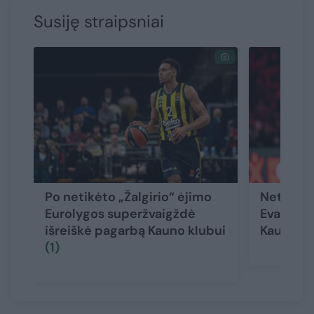
Susiję straipsniai
Po netikėto „Žalgirio“ ėjimo
Netikėta
Eurolygos superžvaigždė
Evansas p
išreiškė pagarbą Kauno klubui
Kauno „Ža
(1)