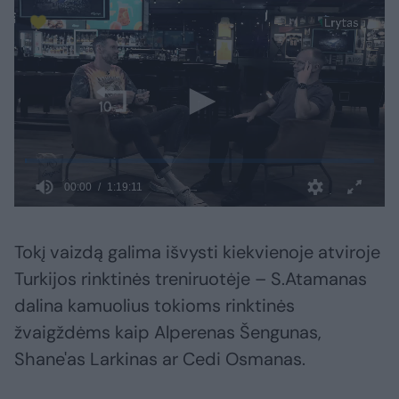
Tokį vaizdą galima išvysti kiekvienoje atviroje
Turkijos rinktinės treniruotėje – S.Atamanas
dalina kamuolius tokioms rinktinės
žvaigždėms kaip Alperenas Šengunas,
Shane'as Larkinas ar Cedi Osmanas.