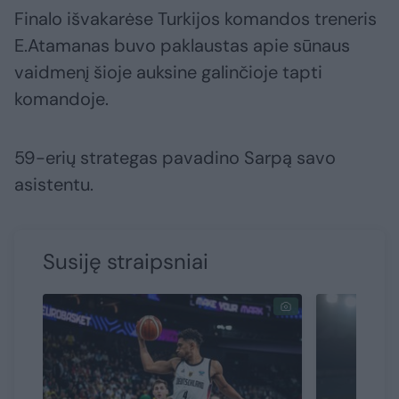
Finalo išvakarėse Turkijos komandos treneris
E.Atamanas buvo paklaustas apie sūnaus
vaidmenį šioje auksine galinčioje tapti
komandoje.
59-erių strategas pavadino Sarpą savo
asistentu.
Susiję straipsniai