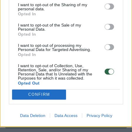
I want to opt-out of the Sharing of my
personal data.
Opted In
Erginas Atamanas
Turkijos vyrų krepšinio rinktinė
Vokietijos vyrų krepšinio rinktinė
Rodyti daugiau žymių
I want to opt-out of the Sale of my
Personal Data.
Opted In
I want to opt-out of processing my
Personal Data for Targeted Advertising.
Komentuoti po šiuo straipsniu
Opted In
I want to opt-out of Collection, Use,
Komentuoti gali tik Lrytas registruoti vartotojai.
Retention, Sale, and/or Sharing of my
Personal Data that Is Unrelated with the
Prisijunkite prie registruotų vartotojų
Purposes for which it was collected.
Opted Out
bendruomenės ir bendraukite komentaruose!
CONFIRM
Rodyti komentarus
Data Deletion
Data Access
Privacy Policy
Prisijungti komentatoriams