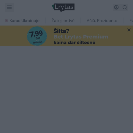
Karas Ukrainoje
Žalioji erdvė
Ačiū, Prezidente
E