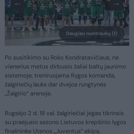
Daugiau nuotraukų (1)
Po susitikimo su Roko Kondratavičiaus, ne
vienerius metus dirbusio žaliai baltų jaunimo
sistemoje, treniruojama Rygos komanda,
žalgiriečių lauks dar dvejos rungtynės
„Žalgirio“ arenoje.
Rugsėjo 2 d. 18 val. žalgiriečiai jėgas tikrinsis
su praėjusio sezono Lietuvos krepšinio lygos
finalininke Utenos „Juventus“ ekipa.