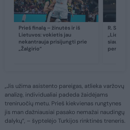
Prieš finalą – žinutės ir iš
R. Sargūn
Lietuvos: vokietis jau
„Lietkab
nekantrauja prisijungti prie
siautulys
„Žalgirio“
pergalė
„Jis užima asistento pareigas, atlieka varžovų
analizę, individualiai padeda žaidėjams
treniruočių metu. Prieš kiekvienas rungtynes
jis man dažniausiai pasako nemažai naudingų
dalykų“, – šyptelėjo Turkijos rinktinės treneris.