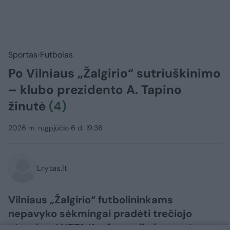
Sportas
Futbolas
Po Vilniaus „Žalgirio“ sutriuškinimo
– klubo prezidento A. Tapino
žinutė
(4)
2026 m. rugpjūčio 6 d. 19:36
Lrytas.lt
Vilniaus „Žalgirio“ futbolininkams
nepavyko sėkmingai pradėti trečiojo
atrankos į UEFA Konferencijų lygos etapo.