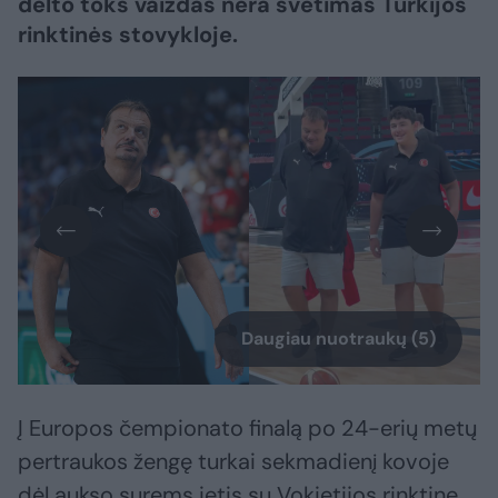
dėlto toks vaizdas nėra svetimas Turkijos
rinktinės stovykloje.
Daugiau nuotraukų (5)
Į Europos čempionato finalą po 24-erių metų
pertraukos žengę turkai sekmadienį kovoje
dėl aukso surems ietis su Vokietijos rinktine.