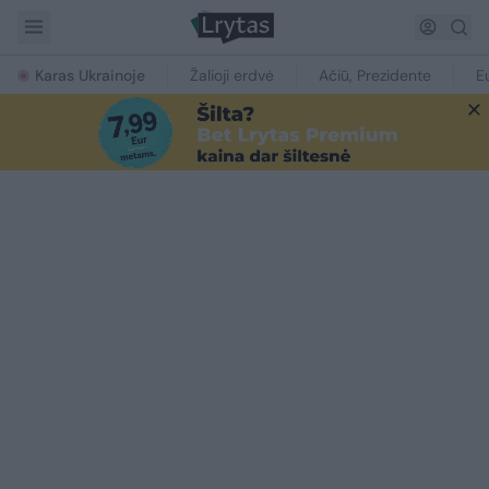
Karas Ukrainoje
Žalioji erdvė
Ačiū, Prezidente
E