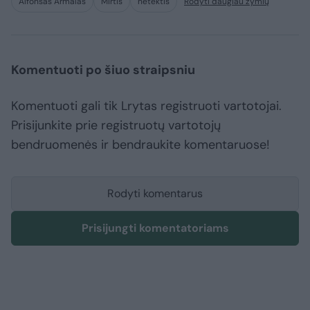
Alfonsas Armalas
Mirtis
netektis
Rodyti daugiau žymių
Komentuoti po šiuo straipsniu
Komentuoti gali tik Lrytas registruoti vartotojai.
Prisijunkite prie registruotų vartotojų
bendruomenės ir bendraukite komentaruose!
Rodyti komentarus
Prisijungti komentatoriams