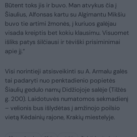
Būtent toks jis ir buvo. Man atvykus čia į
Šiaulius, Alfonsas kartu su Algimantu Mikšiu
buvo tie artimi žmonės, į kuriuos galėjau
visada kreiptis bet kokiu klausimu. Visuomet
išliks patys šilčiausi ir tėviški prisiminimai
apie jį.“
Visi norintieji atsisveikinti su A. Armalu galės
tai padaryti nuo penktadienio popietės
Šiaulių gedulo namų Didžiojoje salėje (Tilžės
g. 200). Laidotuvės numatomos sekmadienį
– velionis bus išlydėtas į amžinojo poilsio
vietą Kėdainių rajone, Krakių miestelyje.