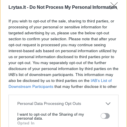
jį pažinti.“
Lrytas.lt -
Do Not Process My Personal Information
If you wish to opt-out of the sale, sharing to third parties, or
Susiję straipsniai
processing of your personal or sensitive information for
targeted advertising by us, please use the below opt-out
section to confirm your selection. Please note that after your
opt-out request is processed you may continue seeing
interest-based ads based on personal information utilized by
us or personal information disclosed to third parties prior to
your opt-out. You may separately opt-out of the further
disclosure of your personal information by third parties on the
IAB’s list of downstream participants. This information may
also be disclosed by us to third parties on the
IAB’s List of
Downstream Participants
that may further disclose it to other
third parties.
Domantui Saboniui – kritikos
Atviras J
Personal Data Processing Opt Outs
strėlės: pirštu dūrė ir į
pasakoji
lietuvio atlyginimą
(2)
tuščios, 
I want to opt-out of the Sharing of my
pinigus 
personal data.
Opted In