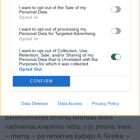
I want to opt-out of the Sale of my
Personal Data.
Opted In
I want to opt-out of processing my
A. Armalo reikšmę klubo istorijai simboliškai
Personal Data for Targeted Advertising.
Opted In
parodė ir ypač jautrus momentas – 2019 m.
ilgametis klubo treneris Antanas Sireika A.
I want to opt-out of Collection, Use,
Retention, Sale, and/or Sharing of my
Armalui įteikė savo iškovotą Lietuvos
Personal Data that Is Unrelated with the
Purposes for which it was collected.
krepšinio lygos (LKL) čempiono aukso žiedą,
Opted Out
taip padėkodamas už jo „auksinį“ indėlį į
CONFIRM
klubo istoriją.
Data Deletion
Data Access
Privacy Policy
„Norisi paminėti, kad tarp visų krepšinio
bendruomenės žmonių Alfonsas buvo
vadinamas krepšinio tėčiu, o jo žmona, Irena
– mama, – po netekties kalbėjo A. Sireika. –