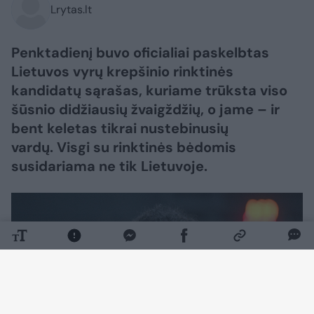
Lrytas.lt
Penktadienį buvo oficialiai paskelbtas
Lietuvos vyrų krepšinio rinktinės
kandidatų sąrašas, kuriame trūksta viso
šūsnio didžiausių žvaigždžių, o jame – ir
bent keletas tikrai nustebinusių
vardų. Visgi su rinktinės bėdomis
susidariama ne tik Lietuvoje.