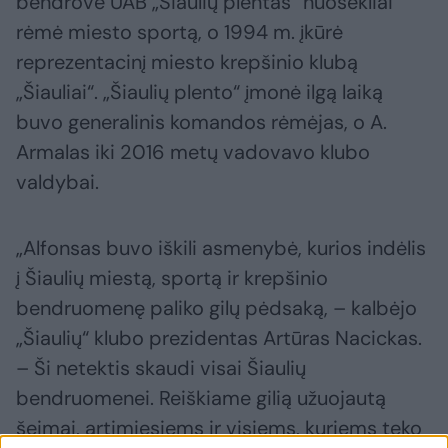
bendrovė UAB „Šiaulių plentas“ nuosekliai
rėmė miesto sportą, o 1994 m. įkūrė
reprezentacinį miesto krepšinio klubą
„Šiauliai“. „Šiaulių plento“ įmonė ilgą laiką
buvo generalinis komandos rėmėjas, o A.
Armalas iki 2016 metų vadovavo klubo
valdybai.
„Alfonsas buvo iškili asmenybė, kurios indėlis
į Šiaulių miestą, sportą ir krepšinio
bendruomenę paliko gilų pėdsaką, – kalbėjo
„Šiaulių“ klubo prezidentas Artūras Nacickas.
– Ši netektis skaudi visai Šiaulių
bendruomenei. Reiškiame gilią užuojautą
šeimai, artimiesiems ir visiems, kuriems teko