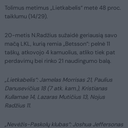
Tolimus metimus „Lietkabelis“ metė 48 proc.
taiklumu (14/29).
20-metis N.Radžius sužaidė geriausią savo
mačą LKL, kurią remia „Betsson“: pelnė 11
taškų, atkovojo 4 kamuolius, atliko tiek pat
perdavimų bei rinko 21 naudingumo balą.
„Lietkabelis“: Jamelas Morrisas 21, Paulius
Danusevičius 18 (7 atk. kam.), Kristianas
Kullamae 14, Lazaras Mutičius 13, Nojus
Radžius 11.
„Nevėžis-Paskolų klubas“: Joshua Jeffersonas