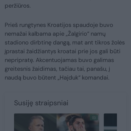
peržiūros.
Prieš rungtynes Kroatijos spaudoje buvo
nemažai kalbama apie „Žalgirio“ namų
stadiono dirbtinę dangą, mat ant tikros žolės
įprastai žaidžiantys kroatai prie jos gali būti
nepripratę. Akcentuojamas buvo galimas
greitesnis žaidimas, tačiau tai, panašu, į
naudą buvo būtent „Hajduk“ komandai.
Susiję straipsniai