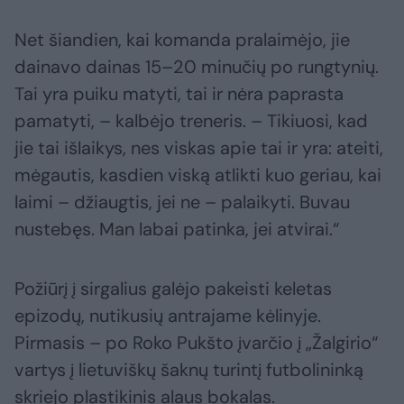
Net šiandien, kai komanda pralaimėjo, jie
dainavo dainas 15–20 minučių po rungtynių.
Tai yra puiku matyti, tai ir nėra paprasta
pamatyti, – kalbėjo treneris. – Tikiuosi, kad
jie tai išlaikys, nes viskas apie tai ir yra: ateiti,
mėgautis, kasdien viską atlikti kuo geriau, kai
laimi – džiaugtis, jei ne – palaikyti. Buvau
nustebęs. Man labai patinka, jei atvirai.“
Požiūrį į sirgalius galėjo pakeisti keletas
epizodų, nutikusių antrajame kėlinyje.
Pirmasis – po Roko Pukšto įvarčio į „Žalgirio“
vartys į lietuviškų šaknų turintį futbolininką
skriejo plastikinis alaus bokalas.