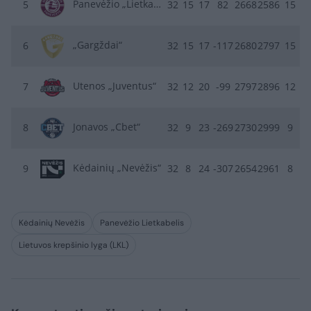
Panevėžio „Lietkabelis“
5
32
15
17
82
2668
2586
15
„Gargždai“
6
32
15
17
-117
2680
2797
15
Utenos „Juventus“
7
32
12
20
-99
2797
2896
12
Jonavos „Cbet“
8
32
9
23
-269
2730
2999
9
Kėdainių „Nevėžis“
9
32
8
24
-307
2654
2961
8
Kėdainių Nevėžis
Panevėžio Lietkabelis
Lietuvos krepšinio lyga (LKL)