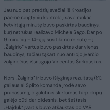
Jau nuo pat pradžių svečiai iš Kroatijos
paėmė rungtynių kontrolę į savo rankas:
ketvirtąją minutę buvo paskirtas baudinys,
kurį netrukus realizavo Michele Sego. Dar po
9 minučių – 14-ąją susitikimo minutę – į
„Žalgirio“ vartus buvo paskirtas dar vienas
baudinys, tačiau tąkart nuo antrojo įvarčio
žalgiriečius išsaugojo Vincentas Šarkauskas.
Nors „Žalgiris“ ir buvo išlyginęs rezultatą (1:1),
galiausiai Splito komanda įrodė savo
pranašumą, o galutinis skirtumas tarp ekipų
galėjo būti dar didesnis, bet šeštasis
„Hajduk“ įvartis buvo atšauktas po VAR