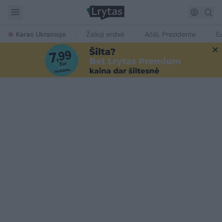
Karas Ukrainoje
Žalioji erdvė
Ačiū, Prezidente
E