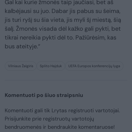
Gal kai kurie žmonės taip jaučiasi, bet aš
kalbėjausi su juo. Dabar jis pabus su šeima,
jis turi ryšį su šia vieta, jis myli šį miestą, šią
šalį. Žmonės visada dėl kažko gali pykti, bet
tikrai nereikia pykti dėl to. Pažiūrėsim, kas
bus ateityje.“
Vilniaus Žalgiris
Splito Hajduk
UEFA Europos konferencijų lyga
Komentuoti po šiuo straipsniu
Komentuoti gali tik Lrytas registruoti vartotojai.
Prisijunkite prie registruotų vartotojų
bendruomenės ir bendraukite komentaruose!