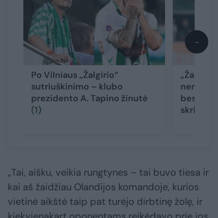
→
Po Vilniaus „Žalgirio“
„Žalgirio
sutriuškinimo – klubo
nemalonu
prezidento A. Tapino žinutė
besidžia
(1)
skriejo a
„Tai, aišku, veikia rungtynes – tai buvo tiesa ir
kai aš žaidžiau Olandijos komandoje, kurios
vietinė aikštė taip pat turėjo dirbtinę žolę, ir
kiekvienąkart oponentams reikėdavo prie jos