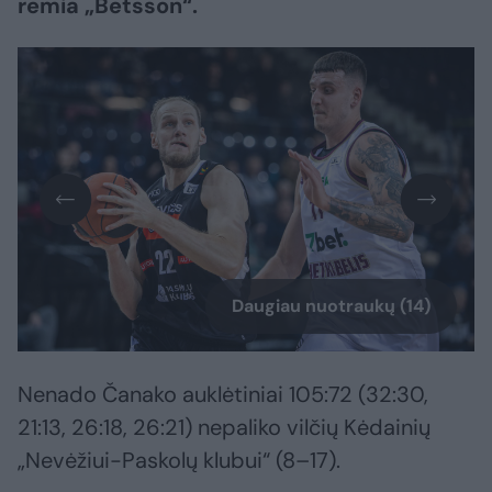
remia „Betsson“.
Daugiau nuotraukų (14)
Nenado Čanako auklėtiniai 105:72 (32:30,
21:13, 26:18, 26:21) nepaliko vilčių Kėdainių
„Nevėžiui-Paskolų klubui“ (8–17).