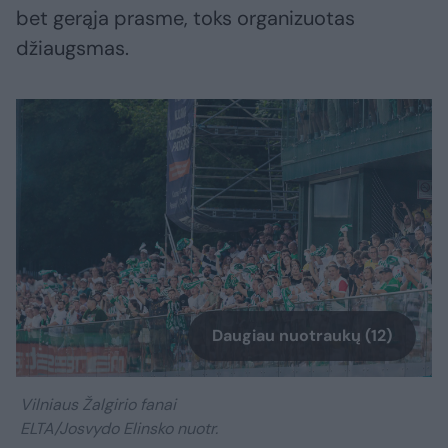
bet gerąja prasme, toks organizuotas
džiaugsmas.
Daugiau nuotraukų (12)
Vilniaus Žalgirio fanai
ELTA/Josvydo Elinsko nuotr.