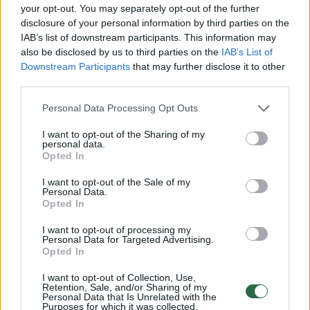
your opt-out. You may separately opt-out of the further
disclosure of your personal information by third parties on the
IAB’s list of downstream participants. This information may
also be disclosed by us to third parties on the
IAB’s List of
Downstream Participants
that may further disclose it to other
third parties.
Sportas
Futbolas
Personal Data Processing Opt Outs
„Hajduk“ treneris žavėjosi lietuvių
I want to opt-out of the Sharing of my
fanų elgesiu: „Buvau nustebęs“
personal data.
Opted In
2026 m. rugpjūčio 6 d. 20:13
I want to opt-out of the Sale of my
Personal Data.
Opted In
Lrytas.lt
I want to opt-out of processing my
Personal Data for Targeted Advertising.
Opted In
Po stebuklu Liepkalnyje pramintų
I want to opt-out of Collection, Use,
Retention, Sale, and/or Sharing of my
rungtynių praėjusią savaitę Vilniaus
Personal Data that Is Unrelated with the
Purposes for which it was collected.