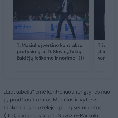
T. Masiulis įvertino kontrakto
Triuškina
pratęsimą su D. Sleva: „Tokių
„Lietkab
žaidėjų ieškome ir norime“
(1)
varžovus
„Lietkabelis“ ėmė kontroliuoti rungtynes nuo
jų pradžios. Lazaras Mutičius ir Vytenis
Lipkevičius truktelėjo į priekį šeimininkus
(11:6), kurie nepaisant „Nevėžio-Paskolų