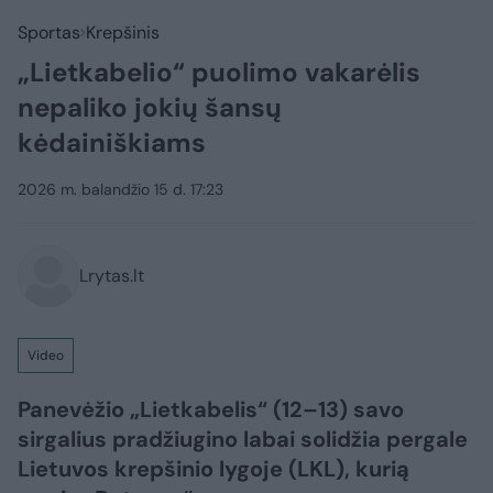
Sportas
Krepšinis
„Lietkabelio“ puolimo vakarėlis
nepaliko jokių šansų
kėdainiškiams
2026 m. balandžio 15 d. 17:23
Lrytas.lt
Video
Panevėžio „Lietkabelis“ (12–13) savo
sirgalius pradžiugino labai solidžia pergale
Lietuvos krepšinio lygoje (LKL), kurią