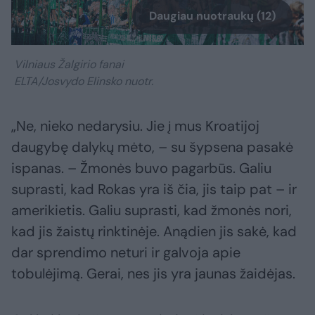
Daugiau nuotraukų (12)
Vilniaus Žalgirio fanai
ELTA/Josvydo Elinsko nuotr.
„Ne, nieko nedarysiu. Jie į mus Kroatijoj
daugybę dalykų mėto, – su šypsena pasakė
ispanas. – Žmonės buvo pagarbūs. Galiu
suprasti, kad Rokas yra iš čia, jis taip pat – ir
amerikietis. Galiu suprasti, kad žmonės nori,
kad jis žaistų rinktinėje. Anądien jis sakė, kad
dar sprendimo neturi ir galvoja apie
tobulėjimą. Gerai, nes jis yra jaunas žaidėjas.