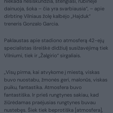
niekada nesiskundžia, stengiasi, rūbinėje
dainuoja, šoka – čia yra svarbiausia“, – apie
dirbtinę Vilniaus žolę kalbėjo „Hajduk“
treneris Gonzalo Garcia.
Paklaustas apie stadiono atmosferą 42-ejų
specialistas išreiškė didžiulį susižavėjimą tiek
Vilniumi, tiek ir „Žalgirio“ sirgaliais.
„Visų pirma, kai atvykome į miestą, viskas
buvo nuostabu, žmonės geri, malonūs, viskas
puiku, fantastika. Atmosfera buvo
fantastiška. Ir prieš rungtynes sakiau, kad
žiūrėdamas praėjusias rungtynes buvau
nustebęs. Šiek tiek beprotiška [atmosfera],