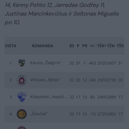
14, Kenny Pohto 12, Jarredas Godfey 11,
Justinas Marcinkevičius ir Seltonas Miguelis
po 10.
VIETA
KOMANDA
RS
P
PR
+/-
TŠK+
TŠK-
TŠK
Kauno „Žalgiris“
1
32
31
1
463
2920
2457
31
Vilniaus „Rytas“
2
32
20
12
240
2970
2730
20
Klaipėdos „Neptūnas“
3
32
17
15
80
2969
2889
17
„Šiauliai“
4
32
17
15
-73
2729
2802
17