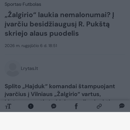
Sportas
Futbolas
„Žalgirio“ laukia nemalonumai? Į
įvarčiu besidžiaugusį R. Pukštą
skriejo alaus puodelis
2026 m. rugpjūčio 6 d. 18:51
Lrytas.lt
Splito „Hajduk“ komandai štampuojant
įvarčius į Vilniaus „Žalgirio“ vartus,
Lietuvos sostinės klubas gali sulaukti
nemenkos nuobaudos iš UEFA už sirgalių
veiksmus.