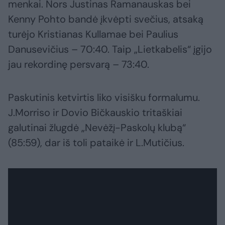
menkai. Nors Justinas Ramanauskas bei
Kenny Pohto bandė įkvėpti svečius, atsaką
turėjo Kristianas Kullamae bei Paulius
Danusevičius – 70:40. Taip „Lietkabelis“ įgijo
jau rekordinę persvarą – 73:40.
Paskutinis ketvirtis liko visišku formalumu.
J.Morriso ir Dovio Bičkauskio tritaškiai
galutinai žlugdė „Nevėžį-Paskolų klubą“
(85:59), dar iš toli pataikė ir L.Mutičius.