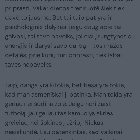
priprasti. Vakar dienos treniruotė šiek tiek
davė to jausmo. Bet tai taip pat yra ir
psichologinis dalykas: jeigu daug apie tai
galvosi, tai tave paveiks, jei eisi į rungtynes su
energija ir darysi savo darbą – tos mažos
detalės, prie kurių turi priprasti, tiek labai
tavęs nepaveiks.
Taip, danga yra kitokia, bet tiesa yra tokia,
kad man asmeniškai ji patinka. Man tokia yra
geriau nei šūdina žolė. Jeigu nori žaisti
futbolą, jau geriau tas kamuolys skries
greičiau, nei šokinės į užribį. Niekas
nesiskundė. Esu patenkintas, kad vaikinai