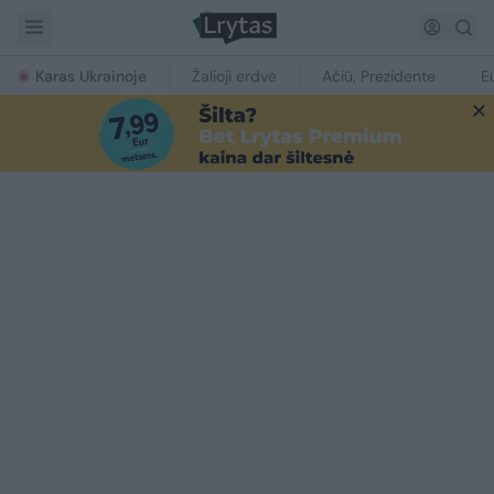
Karas Ukrainoje
Žalioji erdvė
Ačiū, Prezidente
E