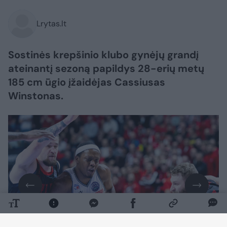
Lrytas.lt
Sostinės krepšinio klubo gynėjų grandį
ateinantį sezoną papildys 28-erių metų
185 cm ūgio įžaidėjas Cassiusas
Winstonas.