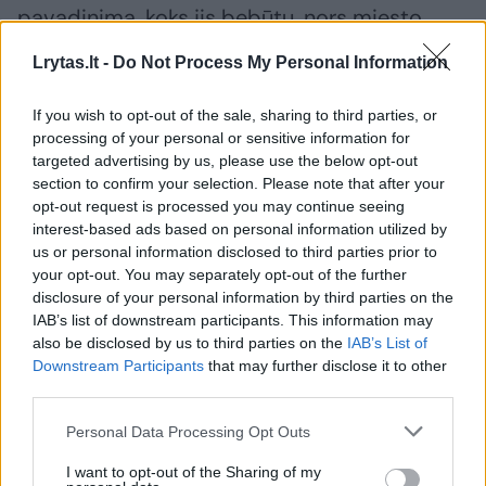
pavadinimą, koks jis bebūtų, nors miesto
taryba yra pageidavusi, kad tai būtų
Lrytas.lt -
Do Not Process My Personal Information
išskirtinai lietuviškas pavadinimas“, -
žurnalistams sakė Kauno vadovas.
If you wish to opt-out of the sale, sharing to third parties, or
processing of your personal or sensitive information for
targeted advertising by us, please use the below opt-out
„Manau, kad ten galima pritraukti ne mažiau
section to confirm your selection. Please note that after your
opt-out request is processed you may continue seeing
2-3 mln. litų, o gal ir 5 mln. litų, jeigu
interest-based ads based on personal information utilized by
suteiktume šiam objektui daugiau kaip 10
us or personal information disclosed to third parties prior to
your opt-out. You may separately opt-out of the further
metų naudojimos galimybę“, - teigė meras.
disclosure of your personal information by third parties on the
IAB’s list of downstream participants. This information may
also be disclosed by us to third parties on the
IAB’s List of
Pernai metų spalį miesto tarybos
Downstream Participants
that may further disclose it to other
patvirtiname sprendime išreikštas
third parties.
pageidavimas, kad pavadinimas, kurį vėliau
Personal Data Processing Opt Outs
politikai svarstytų ir tvirtintų balsavimu, būtų
I want to opt-out of the Sharing of my