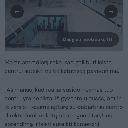
Daugiau nuotraukų (1)
Meras antradienį sakė, kad gali būti leista
centrui suteikti ne tik lietuvišką pavadinimą.
„Aš manau, kad realiai susidomėjimas tuo
centru yra ne tiktai iš gyventojų pusės, bet ir
iš verslo - esame aptarę su dabartiniu centro
direktoriumi, reikėtų pakoreguoti tarybos
sprendimą ir leisti suteikti komercinį