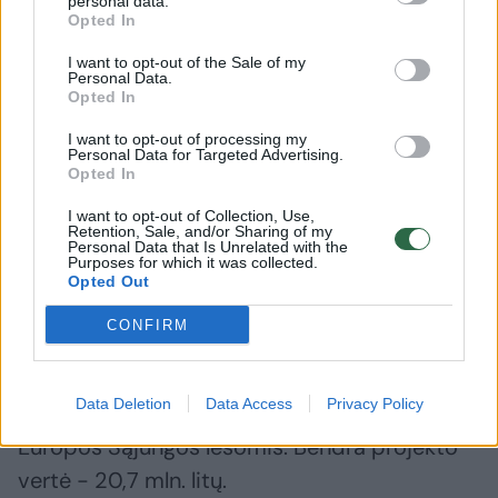
lietuviškas. Taip pat numatyta galimybė
personal data.
Opted In
pavadinimą įsigyti 10 metų laikotarpiui.
I want to opt-out of the Sale of my
Personal Data.
Opted In
„Aš manau, kad tos gautos investicijos, jeigu
miesto taryba tam pritartų, galėtų būti
I want to opt-out of processing my
Personal Data for Targeted Advertising.
panaudojamos kitiems sporto objektams -
Opted In
Šilainių plaukimo baseinui sutvarkyti, kuriam
I want to opt-out of Collection, Use,
Retention, Sale, and/or Sharing of my
reikalingi 4-5 mln. litų“, - kalbėjo meras.
Personal Data that Is Unrelated with the
Purposes for which it was collected.
Opted Out
Baseinas buvo atidarytas pernai metų birželį.
CONFIRM
„Girstučio“ kultūros ir sporto rūmų
rekonstrukcija finansuota Kauno miesto
Data Deletion
Data Access
Privacy Policy
savivaldybės, Lietuvos valstybės biudžetų ir
Europos Sąjungos lėšomis. Bendra projekto
vertė - 20,7 mln. litų.