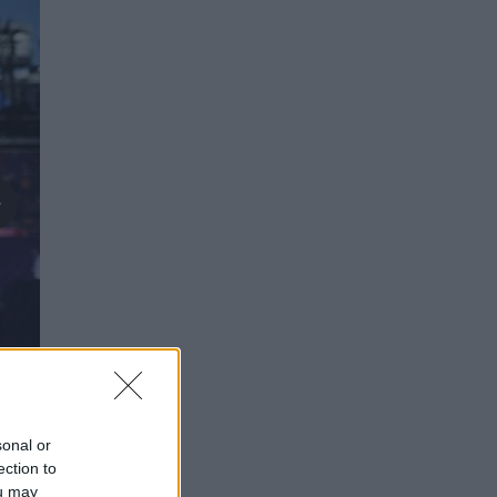
sonal or
ection to
ou may