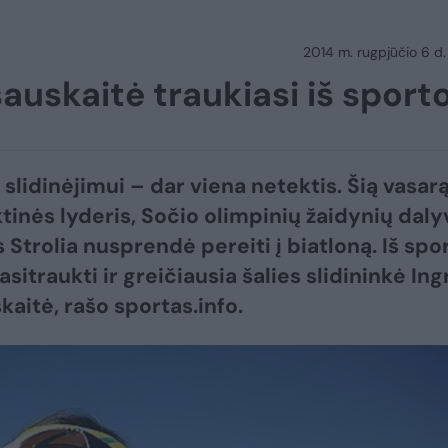
2014 m. rugpjūčio 6 d.
šauskaitė traukiasi iš sport
 slidinėjimui – dar viena netektis. Šią vasar
ktinės lyderis, Sočio olimpinių žaidynių daly
 Strolia nusprendė pereiti į biatloną. Iš spo
sitraukti ir greičiausia šalies slidininkė Ing
kaitė, rašo sportas.info.