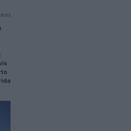
 15:03
o
ą
vis
rto
rida