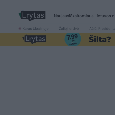
Naujausi
Skaitomiausi
Lietuvos d
Karas Ukrainoje
Žalioji erdvė
Ačiū, Prezident