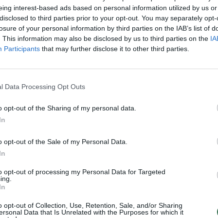
eing interest-based ads based on personal information utilized by us or
disclosed to third parties prior to your opt-out. You may separately opt-
indinės net negalėčiau dabar įvardinti. Tai
losure of your personal information by third parties on the IAB’s list of
. This information may also be disclosed by us to third parties on the
IA
lbūt, nepalankios sporto sąlygos, sporto
Participants
that may further disclose it to other third parties.
ininkus“, - vardijo I. Ardišauskaitė.
l Data Processing Opt Outs
jį kineziterapijos specialybės kursą
 ketina toliau gilintis į mokslus.
o opt-out of the Sharing of my personal data.
- apie ateities planus kalbėjo slidininkė,
In
užėmusi 64-ąją vietą (tarp 75 dalyvių) 10
o opt-out of the Sale of my Personal Data.
umi ir 62-ąją vietą (67) sprinte..
In
to opt-out of processing my Personal Data for Targeted
ing.
, kaip ir V. Strolia, svarstė variantą tapti
In
nčių buvo. Bet ten yra šaudymas. O geriau
o opt-out of Collection, Use, Retention, Sale, and/or Sharing
radėsi sėkmingai ir stabiliai šaudyti.
ersonal Data that Is Unrelated with the Purposes for which it