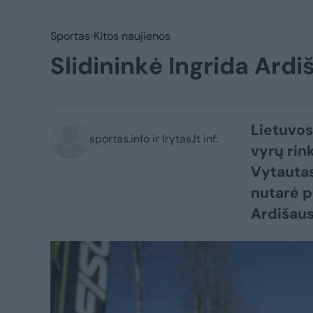
Sportas
Kitos naujienos
Slidininkė Ingrida Ardi
Lietuvos
sportas.info ir lrytas.lt inf.
vyrų rin
Vytautas
nutarė pa
Ardišaus