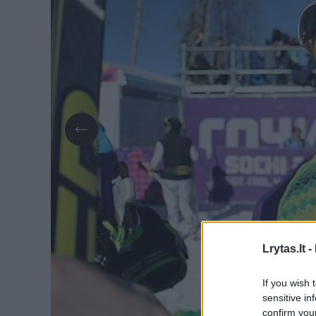
Lrytas.lt -
If you wish 
sensitive in
confirm you