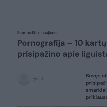
Sportas
Kitos naujienos
Pornografija – 10 kartų
prisipažino apie ligui
Buvęs ol
Lrytas.lt
prisipaž
smarkiai
priklaus