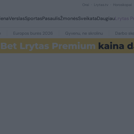
Orai
Lrytas.tv
Horoskopai
iena
Verslas
Sportas
Pasaulis
Žmonės
Sveikata
Daugiau
Lrytas 
e
Europos burės 2026
Gyvenu, ne skrolinu
Darbo ske