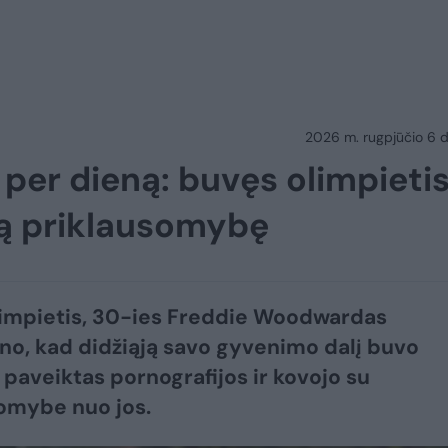
2026 m. rugpjūčio 6 d.
 per dieną: buvęs olimpieti
stą priklausomybę
impietis, 30-ies Freddie Woodwardas
ino, kad didžiąją savo gyvenimo dalį buvo
 paveiktas pornografijos ir kovojo su
omybe nuo jos.