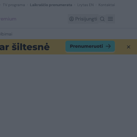
TV programa
Laikraščio prenumerata
Lrytas EN
Kontaktai
Premium
Prisijungti
lbimai