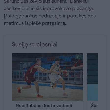
Šarūno Jasikevičiaus sūnėnui Danieliui
Jasikevičiui iš šis išprovokavo pražangą.
Įžaidėjo rankos nedrebėjo ir pataikęs abu
metimus išplėšė pratęsimą.
Susiję straipsniai
Nuostabaus dueto vedami
Šaro sūn