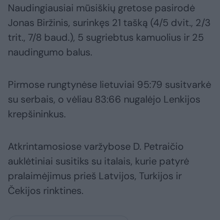
Naudingiausiai mūsiškių gretose pasirodė
Jonas Biržinis, surinkęs 21 tašką (4/5 dvit., 2/3
trit., 7/8 baud.), 5 sugriebtus kamuolius ir 25
naudingumo balus.
Pirmose rungtynėse lietuviai 95:79 susitvarkė
su serbais, o vėliau 83:66 nugalėjo Lenkijos
krepšininkus.
Atkrintamosiose varžybose D. Petraičio
auklėtiniai susitiks su italais, kurie patyrė
pralaimėjimus prieš Latvijos, Turkijos ir
Čekijos rinktines.