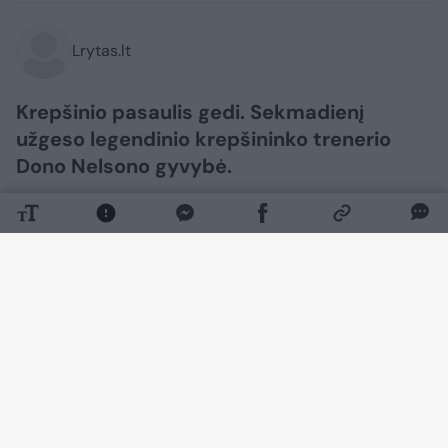
Lrytas.lt
Krepšinio pasaulis gedi. Sekmadienį
užgeso legendinio krepšininko trenerio
Dono Nelsono gyvybė.
Daugiau nuotraukų (1)