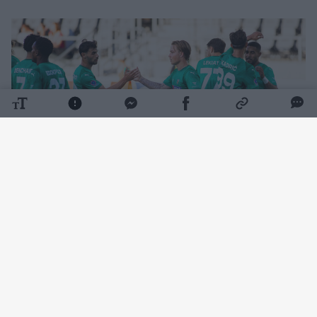
Daugiau nuotraukų (12)
Rungtynių pradžia klostėsi ramiai – kartą
šalia žalgiriečių vartų smūgiavo Wesley
Gabrielis, o Željko Sopičius buvo priverstas
atlikti keitimą. Rungtynių tęsti negalėjo Luka