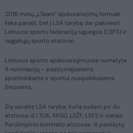
2016 metų „LTeam“ apdovanojimų formulė
lieka panaši, bet į LSA tarybą dar pakviesti
Lietuvos sporto federacijų sąjungos (LSFS) ir
neįgaliųjų sporto atstovai.
Lietuvos sporto apdovanojimuose numatyta
11 nominacijų – pasižymėjusiems
sportininkams ir sportui nusipelniusiems
žmonėms.
Šią savaitę LSA taryba, kurią sudaro po du
atstovus iš LTOK, KKSD, LSŽF, LSFS ir vienas
Parolimpinio komiteto atstovas, iš pasiūlytų