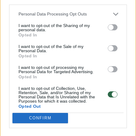
Šių metų Rio de Žaneiro olimpinėse
third parties.
žaidynėse lietuviai iškovojo 1 sidabro ir 3
Personal Data Processing Opt Outs
bronzos medalius, parolimpiadoje pelnė 2
I want to opt-out of the Sharing of my
aukso ir 1 sidabro medalį.
personal data.
Opted In
I want to opt-out of the Sale of my
Olimpiados medalininkai ir jų pagalbininkai –
Personal Data.
Opted In
pagrindiniai pretendentai beveik visose
nominacijose.
I want to opt-out of processing my
Personal Data for Targeted Advertising.
Opted In
2016 m. apdovanojimų nominacijos
I want to opt-out of Collection, Use,
Retention, Sale, and/or Sharing of my
Personal Data that Is Unrelated with the
Purposes for which it was collected.
Metų sportininkas.
Aurimas Didžbalis (26
Opted Out
m., sunkioji atletika, III vieta olimpinėse
CONFIRM
žaidynėse), Žygimantas Stanulis (23 m.,
sunkioji atletika, II v. Europos čempionate),