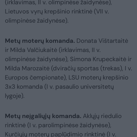
(irklavimas, II v. olimpinėse žaidynėse),
Lietuvos vyrų krepšinio rinktinė (VII v.
olimpinėse žaidynėse).
Metų moterų komanda.
Donata Vištartaitė
ir Milda Valčiukaitė (irklavimas, II v.
olimpinėse žaidynėse), Simona Krupeckaitė ir
Milda Marozaitė (dviračių sportas (trekas), I v.
Europos čempionate), LSU moterų krepšinio
3x3 komanda (I v. pasaulio universitetų
lygoje).
Metų neįgaliųjų komanda.
Aklųjų riedulio
rinktinė (I v. parolimpinėse žaidynėse),
Kurčiųjų moterų paplūdimio rinktinė (I v.