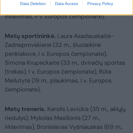
Data Deletion
Data Access
Privacy Policy
Henrikas Žustautas (22 m., baidarių ir kanojų
irklavimas, II v. Europos čempionate).
Metų sportininkė.
Laura Asadauskaitė-
Zadneprovskienė (32 m., šiuolaikinė
penkiakovė, I v. Europos čempionate),
Simona Krupeckaitė (33 m., dviračių sportas
(trekas), I v. Europos čempionate), Rūta
Meilutytė (19 m., plaukimas, I v. Europos
čempionate).
Metų treneris.
Karolis Levickis (35 m., aklųjų
riedulys), Mykolas Masilionis (27 m.,
irklavimas), Bronislavas Vyšniauskas (69 m.,