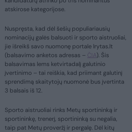
kandidatūrų atrinko po tris nominantus
atskirose kategorijose.
Nuspręsta, kad dėl šešių populiariausių
nominacijų galės balsuoti ir sporto aistruoliai,
jie išreikš savo nuomonę portale lrytas.lt
(balsavimo anketos adresas –
ČIA
). Šis
balsavimas lems ketvirtadalį galutinio
įvertinimo – tai reiškia, kad priimant galutinį
sprendimą skaitytojų nuomonė bus įvertinta
3 balsais iš 12.
Sporto aistruoliai rinks Metų sportininką ir
sportininkę, trenerį, sportininką su negalia,
taip pat Metų proveržį ir pergalę. Dėl kitų