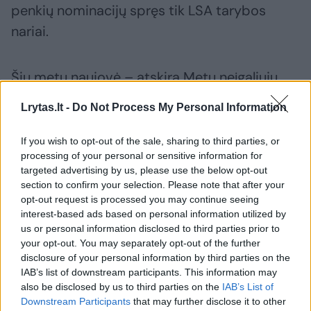
penkių nominacijų spręs tik LSA tarybos
nariai.
Šių metų naujovė – atskira Metų neįgaliųjų
komandos nominacija. Tai paskatino aukšti
Lrytas.lt -
Do Not Process My Personal Information
šalies neįgaliųjų atletų pasiekimai ne tik
parolimpinėse žaidynėse.
If you wish to opt-out of the sale, sharing to third parties, or
processing of your personal or sensitive information for
targeted advertising by us, please use the below opt-out
Neįgaliųjų sporto atstovai anksčiau ne kartą
section to confirm your selection. Please note that after your
opt-out request is processed you may continue seeing
skundėsi, kad yra nustumti į šalį ir nesulaukia
interest-based ads based on personal information utilized by
dėmesio, bet šiemet turės ir savas
us or personal information disclosed to third parties prior to
your opt-out. You may separately opt-out of the further
nominacijas, ir galės konkuruoti su sveikais
disclosure of your personal information by third parties on the
atletais kai kuriose kitose.
IAB’s list of downstream participants. This information may
also be disclosed by us to third parties on the
IAB’s List of
Downstream Participants
that may further disclose it to other