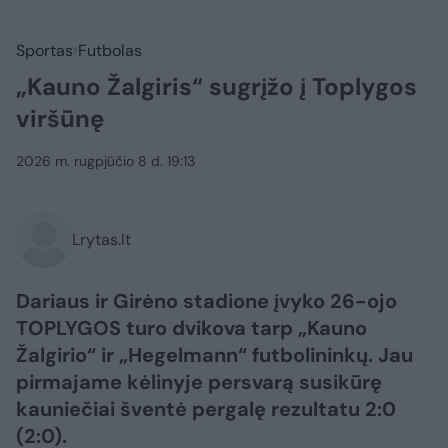
Sportas
Futbolas
„Kauno Žalgiris“ sugrįžo į Toplygos
viršūnę
2026 m. rugpjūčio 8 d. 19:13
Lrytas.lt
Dariaus ir Girėno stadione įvyko 26-ojo
TOPLYGOS turo dvikova tarp „Kauno
Žalgirio“ ir „Hegelmann“ futbolininkų. Jau
pirmajame kėlinyje persvarą susikūrę
kauniečiai šventė pergalę rezultatu 2:0
(2:0).