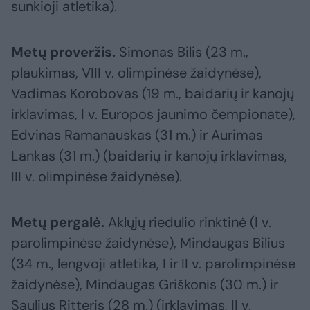
sunkioji atletika).
Metų proveržis.
Simonas Bilis (23 m.,
plaukimas, VIII v. olimpinėse žaidynėse),
Vadimas Korobovas (19 m., baidarių ir kanojų
irklavimas, I v. Europos jaunimo čempionate),
Edvinas Ramanauskas (31 m.) ir Aurimas
Lankas (31 m.) (baidarių ir kanojų irklavimas,
III v. olimpinėse žaidynėse).
Metų pergalė.
Aklųjų riedulio rinktinė (I v.
parolimpinėse žaidynėse), Mindaugas Bilius
(34 m., lengvoji atletika, I ir II v. parolimpinėse
žaidynėse), Mindaugas Griškonis (30 m.) ir
Saulius Ritteris (28 m.) (irklavimas, II v.