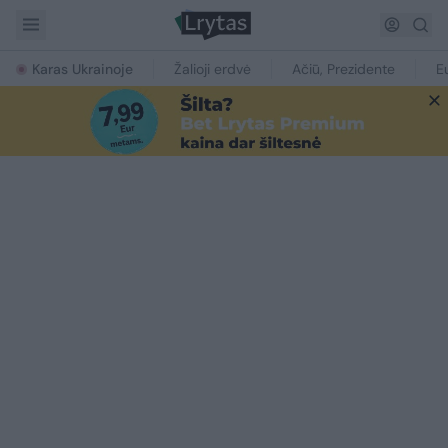
Karas Ukrainoje
Žalioji erdvė
Ačiū, Prezidente
E