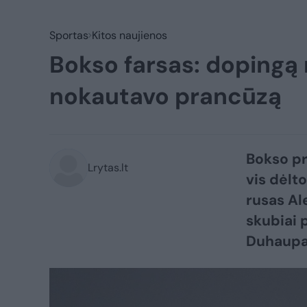
Sportas
Kitos naujienos
Bokso farsas: dopingą 
nokautavo prancūzą
Bokso pr
Lrytas.lt
vis dėlt
rusas Al
skubiai 
Duhaupas