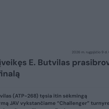
2026 m. rugpjūčio 9 d.
veikęs E. Butvilas prasibro
finalą
vilas (ATP-268) tęsia itin sėkmingą
mą JAV vykstančiame “Challenger” turnyre