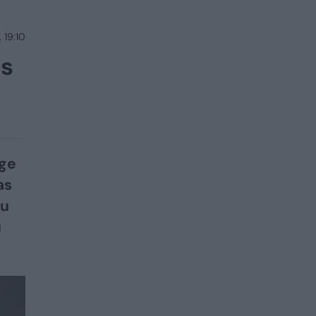
 19:10
as
rge
as
su
u