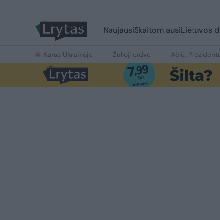
Naujausi
Skaitomiausi
Lietuvos d
Karas Ukrainoje
Žalioji erdvė
Ačiū, Prezident