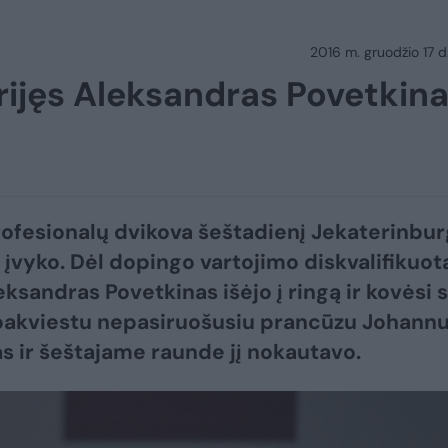
2016 m. gruodžio 17 d.
rijęs Aleksandras Povetkin
ofesionalų dvikova šeštadienį Jekaterinbu
o įvyko. Dėl dopingo vartojimo diskvalifikuot
eksandras Povetkinas išėjo į ringą ir kovėsi 
pakviestu nepasiruošusiu prancūzu Johann
 ir šeštajame raunde jį nokautavo.