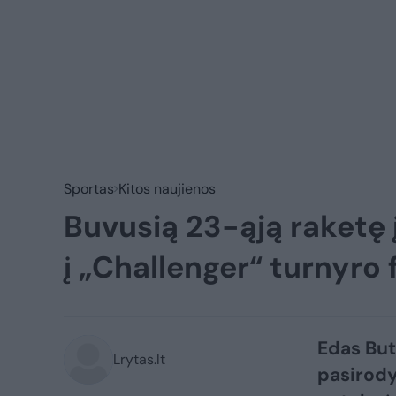
Sportas
Kitos naujienos
Buvusią 23-ąją raketę į
į „Challenger“ turnyro 
Edas But
Lrytas.lt
pasirody