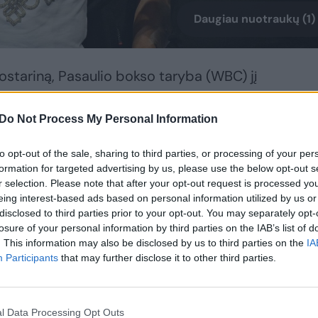
Daugiau nuotraukų (1)
 ostariną, Pasaulio bokso taryba (WBC) jį
ažinimą kovai. A.Povetkinas turėjo kautis
ne'u, bet Kanadai atstovaujantis
Do Not Process My Personal Information
ingą.
to opt-out of the sale, sharing to third parties, or processing of your per
formation for targeted advertising by us, please use the below opt-out s
r selection. Please note that after your opt-out request is processed y
kai, bijodami prarasti pinigus ir
eing interest-based ads based on personal information utilized by us or
ikvietė J.Duhaupas. Kaip ir reikėjo
disclosed to third parties prior to your opt-out. You may separately opt-
s sudaužė 35 metų prancūzą.
losure of your personal information by third parties on the IAB’s list of
. This information may also be disclosed by us to third parties on the
IA
Participants
that may further disclose it to other third parties.
l Data Processing Opt Outs