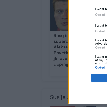
I want t
Opted 
I want t
Opted 
Rusų bokso
I want 
superžvaigždė
Advertis
Aleksandras
Opted 
Povetkinas vėl
I want t
įkliuvo dėl
of my P
was col
dopingo
Opted 
Susiję straipsniai