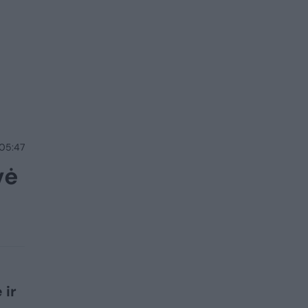
 05:47
vė
 ir