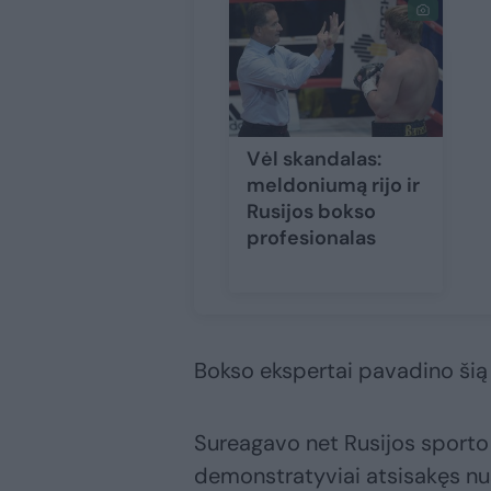
Vėl skandalas:
meldoniumą rijo ir
Rusijos bokso
profesionalas
Bokso ekspertai pavadino ši
Sureagavo net Rusijos sporto 
demonstratyviai atsisakęs nu