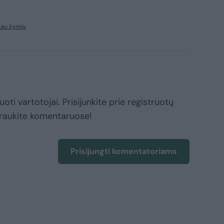
iau žymių
oti vartotojai. Prisijunkite prie registruotų
raukite komentaruose!
Prisijungti komentatoriams