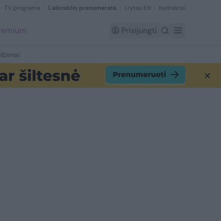
TV programa
Laikraščio prenumerata
Lrytas EN
Kontaktai
Premium
Prisijungti
lbimai