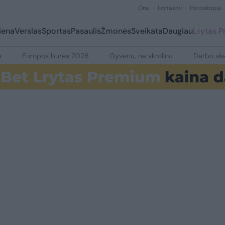
Orai
Lrytas.tv
Horoskopai
iena
Verslas
Sportas
Pasaulis
Žmonės
Sveikata
Daugiau
Lrytas 
e
Europos burės 2026
Gyvenu, ne skrolinu
Darbo ske