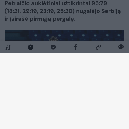
Petraičio auklėtiniai užtikrintai 95:79
(18:21, 29:19, 23:19, 25:20) nugalėjo Serbiją
ir įsirašė pirmąją pergalę.
Daugiau nuotraukų (3)
Susitikimą žymiai užtikrinčiau pradėjo serbai