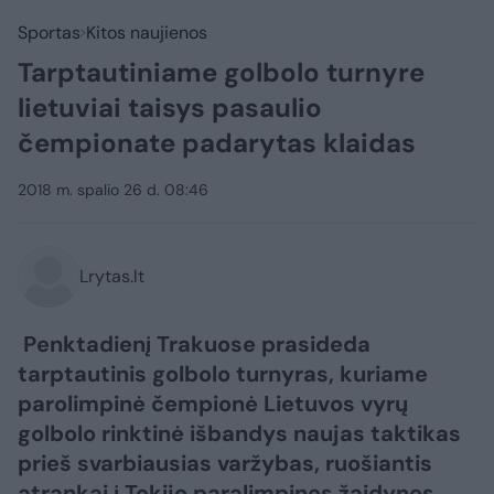
Sportas
Kitos naujienos
Tarptautiniame golbolo turnyre
lietuviai taisys pasaulio
čempionate padarytas klaidas
2018 m. spalio 26 d. 08:46
Lrytas.lt
Penktadienį Trakuose prasideda
tarptautinis golbolo turnyras, kuriame
parolimpinė čempionė Lietuvos vyrų
golbolo rinktinė išbandys naujas taktikas
prieš svarbiausias varžybas, ruošiantis
atrankai į Tokijo paralimpines žaidynes.