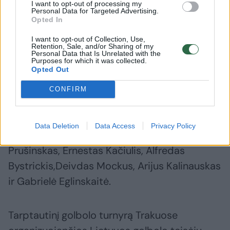
I want to opt-out of processing my
Marius Zibolis, Mantas Brazauskis,Mantas
Personal Data for Targeted Advertising.
Opted In
Panovas, Artūras Jonikaitis, Justas
Pažarauskas ir Nerijus Montvydas.
I want to opt-out of Collection, Use,
Retention, Sale, and/or Sharing of my
Personal Data that Is Unrelated with the
Purposes for which it was collected.
Opted Out
Jau antrą kartą tarptautiniame turnyre
Trakuose dalyvaus ir Lietuvos jaunimo
CONFIRM
rinktinė, kurią sudarys Lietuvos aklųjų ir
silpnaregių ugdymo centro moksleiviai,
Data Deletion
Data Access
Privacy Policy
treniruojami Vyganto Mockūno, - Normantas
Prušinskas, Ernestas Kačiulis, Alfredas
Bystrickis,Deivdas Mockus, Arijus Kalinauskas
ir Gabrielė Eglinskaitė.
Tarptautinį golbolo turnyrą Trakuose