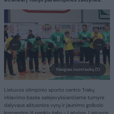
Daugiau nuotraukų (1)
Lietuvos olimpinio sporto centro Trakų
irklavimo bazės salėjevyksiančiame turnyre
dalyvaus aštuonios vyrų ir jaunimo golbolo
komandos iš penkių šalių - Latvijos, Lietuvos,