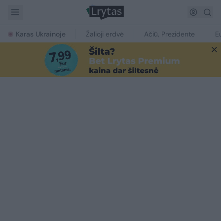
Karas Ukrainoje
Žalioji erdvė
Ačiū, Prezidente
E