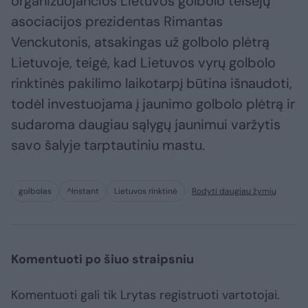
organizuojančios Lietuvos golbolo teisėjų
asociacijos prezidentas Rimantas
Venckutonis, atsakingas už golbolo plėtrą
Lietuvoje, teigė, kad Lietuvos vyrų golbolo
rinktinės pakilimo laikotarpį būtina išnaudoti,
todėl investuojama į jaunimo golbolo plėtrą ir
sudaroma daugiau sąlygų jaunimui varžytis
savo šalyje tarptautiniu mastu.
golbolas
^Instant
Lietuvos rinktinė
Rodyti daugiau žymių
Komentuoti po šiuo straipsniu
Komentuoti gali tik Lrytas registruoti vartotojai.