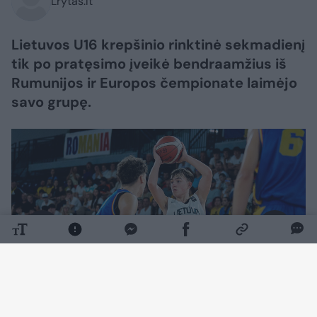
Lrytas.lt
Lietuvos U16 krepšinio rinktinė sekmadienį
tik po pratęsimo įveikė bendraamžius iš
Rumunijos ir Europos čempionate laimėjo
savo grupę.
Daugiau nuotraukų (1)