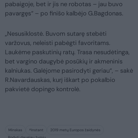
pabaigoje, bet ir jis ne robotas – jau buvo
pavargęs“ – po finišo kalbėjo G.Bagdonas.
„Nesusiklostė. Buvom sutarę stebėti
varžovus, neleisti pabėgti favoritams.
Laukėme paskutinių ratų. Trasa nesudėtinga,
bet vargino daugybė posūkių ir akmeninis
kalniukas. Galėjome pasirodyti geriau“, – sakė
R.Navardauskas, kurį iškart po pokalbio
pakvietė dopingo kontrolė.
Minskas
^Instant
2019 metų Europos žaidynės
Rodyti daugiau žymių