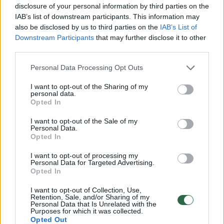
trasoje su keliais nedideliais kalniukais
disclosure of your personal information by third parties on the
IAB’s list of downstream participants. This information may
siejamos su G.Bagdonu. Sportininkams
also be disclosed by us to third parties on the
IAB’s List of
reikėjo įveikti 12 ratų po 15 km.
Downstream Participants
that may further disclose it to other
third parties.
Personal Data Processing Opt Outs
Jau po pirmųjų metrų nuo pagrindinės
grupės pabėgo Liuksemburgo dviratininkas
I want to opt-out of the Sharing of my
personal data.
Janas Petelinas. Greit prie jo prijungė
Opted In
slovakas Janas Andre Cully ir baltarusis
I want to opt-out of the Sale of my
Personal Data.
Branislavas Samoilovas. Jie pirmavo net 10
Opted In
ratų, buvo įgiję prieš pagrindinę grupę beveik
I want to opt-out of processing my
6 min. persvarą. Likus 32 km, daugiausia italų
Personal Data for Targeted Advertising.
Opted In
pastangomis, grupė pavijo bėglius.
I want to opt-out of Collection, Use,
Retention, Sale, and/or Sharing of my
Personal Data that Is Unrelated with the
Likus 2 ratams iki finišo priekyje buvo
Purposes for which it was collected.
Opted Out
septynių dviratininkų grupė. Būtent vienas iš