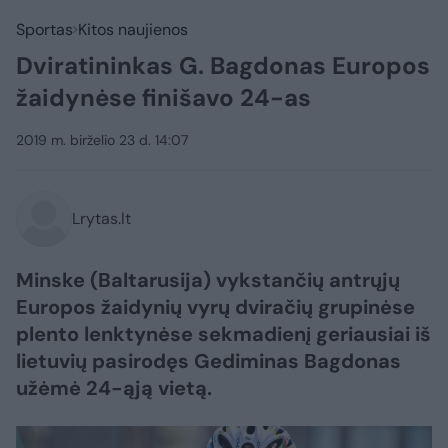
Sportas
Kitos naujienos
Dviratininkas G. Bagdonas Europos
žaidynėse finišavo 24-as
2019 m. birželio 23 d. 14:07
Lrytas.lt
Minske (Baltarusija) vykstančių antrųjų
Europos žaidynių vyrų dviračių grupinėse
plento lenktynėse sekmadienį geriausiai iš
lietuvių pasirodęs Gediminas Bagdonas
užėmė 24-ąją vietą.