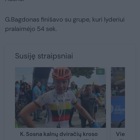
G.Bagdonas finišavo su grupe, kuri lyderiui
pralaimėjo 54 sek.
Susiję straipsniai
K. Sosna kalnų dviračių kroso
Viena pr