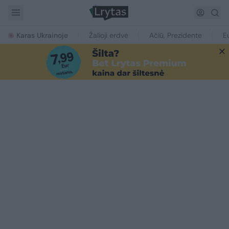
Karas Ukrainoje
Žalioji erdvė
Ačiū, Prezidente
E