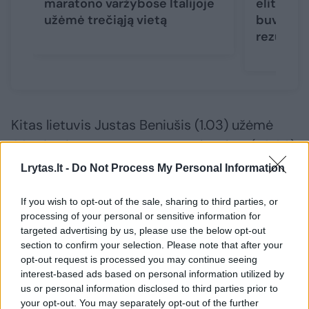
maratono varžybose Italijoje
elitą: R.
užėmė trečiąją vietą
buvo devi
rezultata
Kitas lietuvis Justas Beniušis (1.03) užėmė
68-ąją vietą, Ramūnas Navardauskas (+3.08)
– 80-ąją, Rojus Adomaitis (+6.14) – 88-ąją, o
Lrytas.lt -
Do Not Process My Personal Information
Venantas Lašinis (+6.32) – 91-ąją.
If you wish to opt-out of the sale, sharing to third parties, or
processing of your personal or sensitive information for
Iš 134 startavusių dviratininkų klasifikuoti 116.
targeted advertising by us, please use the below opt-out
section to confirm your selection. Please note that after your
opt-out request is processed you may continue seeing
interest-based ads based on personal information utilized by
Kaip sakė mūsiškių treneris Valerijus
us or personal information disclosed to third parties prior to
Konovalovas, didžiausios viltys šioje lygumų
your opt-out. You may separately opt-out of the further