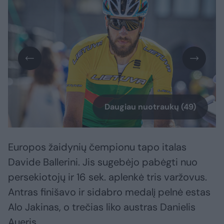
Daugiau nuotraukų (49)
Europos žaidynių čempionu tapo italas
Davide Ballerini. Jis sugebėjo pabėgti nuo
persekiotojų ir 16 sek. aplenkė tris varžovus.
Antras finišavo ir sidabro medalį pelnė estas
Alo Jakinas, o trečias liko austras Danielis
Aueris.