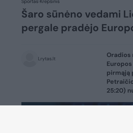
Sportas
Krepšinis
Šaro sūnėno vedami Li
pergale pradėjo Euro
Oradios 
Lrytas.lt
Europos 
pirmąją 
Petraičio
25:20) nu