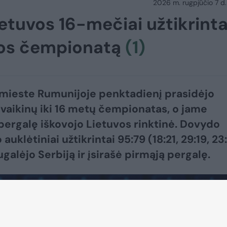
2026 m. rugpjūčio 7 d.
etuvos 16-mečiai užtikrint
pos čempionatą
(1)
mieste Rumunijoje penktadienį prasidėjo
vaikinų iki 16 metų čempionatas, o jame
pergalę iškovojo Lietuvos rinktinė. Dovydo
 auklėtiniai užtikrintai 95:79 (18:21, 29:19, 23:
galėjo Serbiją ir įsirašė pirmąją pergalę.