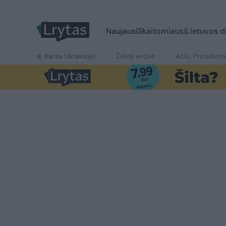
Naujausi
Skaitomiausi
Lietuvos d
Karas Ukrainoje
Žalioji erdvė
Ačiū, Prezident