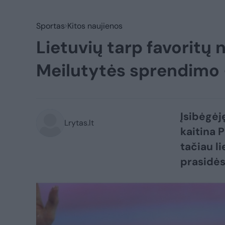
Sportas
Kitos naujienos
Lietuvių tarp favoritų 
Meilutytės sprendimo –
Įsibėgėj
Lrytas.lt
kaitina P
tačiau l
prasidės