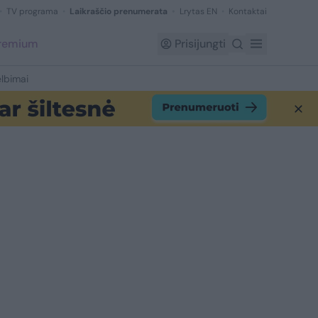
TV programa
Laikraščio prenumerata
Lrytas EN
Kontaktai
Premium
Prisijungti
lbimai