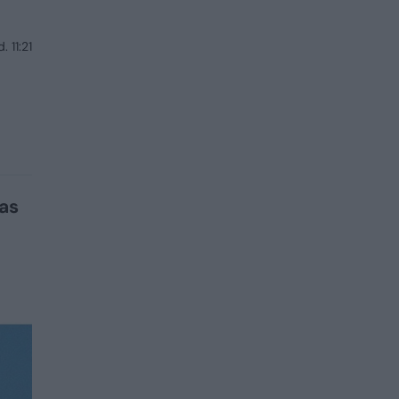
. 11:21
as