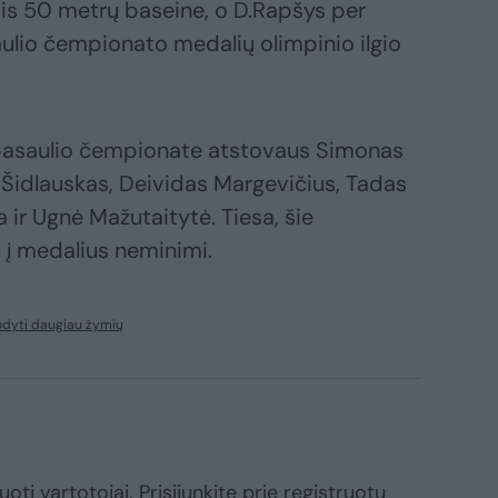
ysis 50 metrų baseine, o D.Rapšys per
aulio čempionato medalių olimpinio ilgio
 pasaulio čempionate atstovaus Simonas
us Šidlauskas, Deividas Margevičius, Tadas
 ir Ugnė Mažutaitytė. Tiesa, šie
 į medalius neminimi.
odyti daugiau žymių
oti vartotojai. Prisijunkite prie registruotų