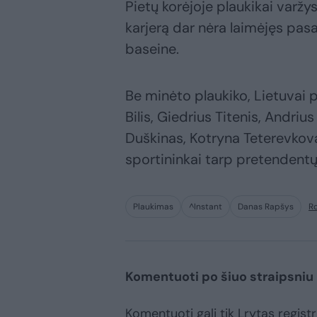
Pietų korėjoje plaukikai varž
karjerą dar nėra laimėjęs pas
baseine.
Be minėto plaukiko, Lietuvai
Bilis, Giedrius Titenis, Andri
Duškinas, Kotryna Teterevkova
sportininkai tarp pretendentų
Plaukimas
^Instant
Danas Rapšys
R
Komentuoti po šiuo straipsniu
Komentuoti gali tik Lrytas registru