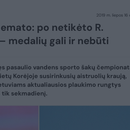
2019 m. liepos 16 d
nemato: po netikėto R.
 medalių gali ir nebūti
ęs pasaulio vandens sporto šakų čempionat
ietų Korėjoje susirinkusių aistruolių kraują,
ietuviams aktualiausios plaukimo rungtys
 tik sekmadienį.