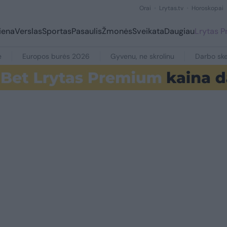
Orai
Lrytas.tv
Horoskopai
iena
Verslas
Sportas
Pasaulis
Žmonės
Sveikata
Daugiau
Lrytas 
e
Europos burės 2026
Gyvenu, ne skrolinu
Darbo ske