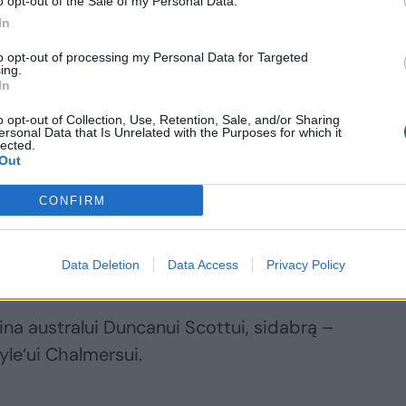
ekspertai sutaria, kad pirmąją vietą 400
o opt-out of the Sale of my Personal Data.
In
iškovos kinas, sidabrą G.Detti, o dėl
tralui Mackui Hortonui.
to opt-out of processing my Personal Data for Targeted
ing.
In
liumi D.Rapšio galimybės vertinamos
o opt-out of Collection, Use, Retention, Sale, and/or Sharing
ersonal Data that Is Unrelated with the Purposes for which it
e rungtyne Lietuvos plaukikas yra antras,
lected.
Out
Martiną Maliutiną.
CONFIRM
li iškovoti sidabrą, tačiau tai tik vieno
 kad lietuvis medalio nelaimės.
Data Deletion
Data Access
Privacy Policy
ina australui Duncanui Scottui, sidabrą –
yle‘ui Chalmersui.