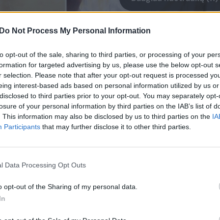
Do Not Process My Personal Information
ržybas naujienų portalas
Swimming World
tus, kurie turi daugiausiai šansų iškovoti
to opt-out of the sale, sharing to third parties, or processing of your per
formation for targeted advertising by us, please use the below opt-out s
porto pasitraukus Rūtai Meilutytei,
r selection. Please note that after your opt-out request is processed y
ti.
eing interest-based ads based on personal information utilized by us or
disclosed to third parties prior to your opt-out. You may separately opt-
losure of your personal information by third parties on the IAB’s list of
tenduoja į iškovoti medalį 400 m
. This information may also be disclosed by us to third parties on the
IA
Participants
that may further disclose it to other third parties.
ngtyje. Lietuvis šių metų pasaulio reitinge
briele Detti, o pirmasis žengia kinas
l Data Processing Opt Outs
o opt-out of the Sharing of my personal data.
 rungtyne mato vos vienas kalbintas
In
Jo teigimu, lietuvis turi galimybių