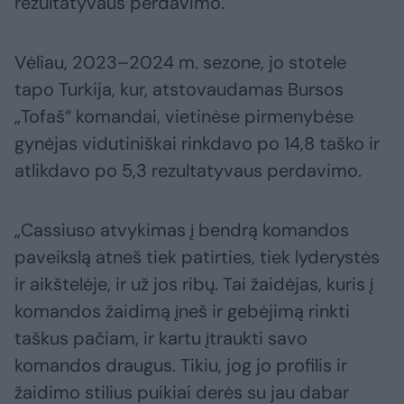
rezultatyvaus perdavimo.
Vėliau, 2023–2024 m. sezone, jo stotele
tapo Turkija, kur, atstovaudamas Bursos
„Tofaš“ komandai, vietinėse pirmenybėse
gynėjas vidutiniškai rinkdavo po 14,8 taško ir
atlikdavo po 5,3 rezultatyvaus perdavimo.
„Cassiuso atvykimas į bendrą komandos
paveikslą atneš tiek patirties, tiek lyderystės
ir aikštelėje, ir už jos ribų. Tai žaidėjas, kuris į
komandos žaidimą įneš ir gebėjimą rinkti
taškus pačiam, ir kartu įtraukti savo
komandos draugus. Tikiu, jog jo profilis ir
žaidimo stilius puikiai derės su jau dabar