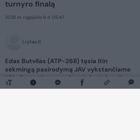
turnyro finalą
2026 m. rugpjūčio 9 d. 05:47
Lrytas.lt
Edas Butvilas (ATP-268) tęsia itin
sėkmingą pasirodymą JAV vykstančiame
“Challenger” turnyre ir pateko į pirmąjį
savo šių metų finalą.