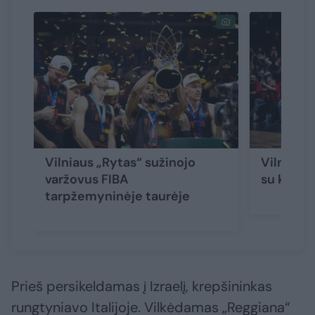
Vilniaus „Rytas“ sužinojo
Vilniaus 
varžovus FIBA
su klube 
tarpžemyninėje taurėje
Prieš persikeldamas į Izraelį, krepšininkas
rungtyniavo Italijoje. Vilkėdamas „Reggiana“