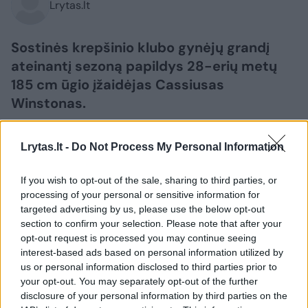
Lrytas.lt
Sostinės krepšinio klubo gynėjų grandį
ateinantį sezoną papildys 28-erių metų
185 cm ūgio įžaidėjas Cassiusas
Winstonas.
Lrytas.lt -
Do Not Process My Personal Information
If you wish to opt-out of the sale, sharing to third parties, or
processing of your personal or sensitive information for
targeted advertising by us, please use the below opt-out
section to confirm your selection. Please note that after your
opt-out request is processed you may continue seeing
interest-based ads based on personal information utilized by
us or personal information disclosed to third parties prior to
your opt-out. You may separately opt-out of the further
Daugiau nuotraukų (7)
disclosure of your personal information by third parties on the