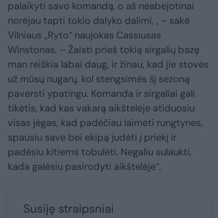
palaikyti savo komandą, o aš neabejotinai
norėjau tapti tokio dalyko dalimi, , – sakė
Vilniaus „Ryto“ naujokas Cassiusas
Winstonas. – Žaisti prieš tokią sirgalių bazę
man reiškia labai daug, ir žinau, kad jie stovės
už mūsų nugarų, kol stengsimės šį sezoną
paversti ypatingu. Komanda ir sirgaliai gali
tikėtis, kad kas vakarą aikštelėje atiduosiu
visas jėgas, kad padėčiau laimėti rungtynes,
spausiu save bei ekipą judėti į priekį ir
padėsiu kitiems tobulėti. Negaliu sulaukti,
kada galėsiu pasirodyti aikštelėje“.
Susiję straipsniai