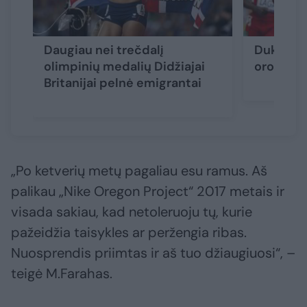
Daugiau nei trečdalį
Dukart o
olimpinių medalių Didžiajai
oro uost
Britanijai pelnė emigrantai
„Po ketverių metų pagaliau esu ramus. Aš
palikau „Nike Oregon Project“ 2017 metais ir
visada sakiau, kad netoleruoju tų, kurie
pažeidžia taisykles ar peržengia ribas.
Nuosprendis priimtas ir aš tuo džiaugiuosi“, –
teigė M.Farahas.