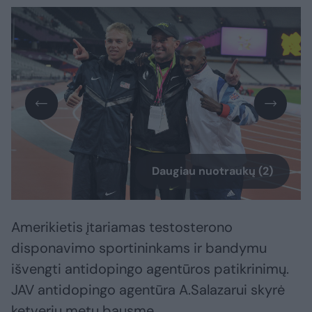
Daugiau nuotraukų (2)
Amerikietis įtariamas testosterono
disponavimo sportininkams ir bandymu
išvengti antidopingo agentūros patikrinimų.
JAV antidopingo agentūra A.Salazarui skyrė
ketverių metų bausmę.