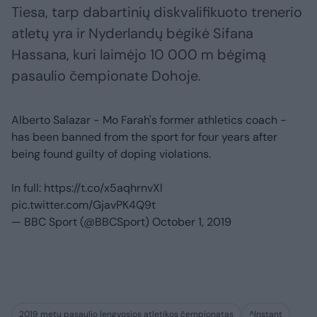
Tiesa, tarp dabartinių diskvalifikuoto trenerio
atletų yra ir Nyderlandų bėgikė Sifana
Hassana, kuri laimėjo 10 000 m bėgimą
pasaulio čempionate Dohoje.
Alberto Salazar - Mo Farah's former athletics coach -
has been banned from the sport for four years after
being found guilty of doping violations.
In full:
https://t.co/x5aqhrnvXl
pic.twitter.com/GjavPK4Q9t
— BBC Sport (@BBCSport)
October 1, 2019
2019 metų pasaulio lengvosios atletikos čempionatas
^Instant