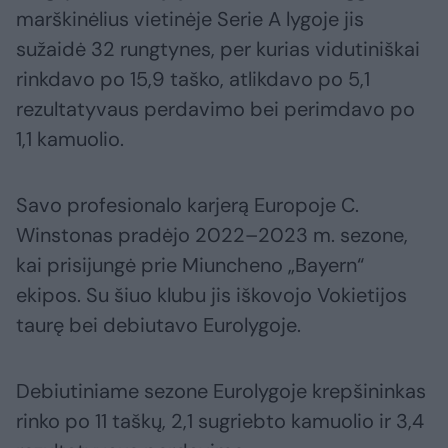
marškinėlius vietinėje Serie A lygoje jis
sužaidė 32 rungtynes, per kurias vidutiniškai
rinkdavo po 15,9 taško, atlikdavo po 5,1
rezultatyvaus perdavimo bei perimdavo po
1,1 kamuolio.
Savo profesionalo karjerą Europoje C.
Winstonas pradėjo 2022–2023 m. sezone,
kai prisijungė prie Miuncheno „Bayern“
ekipos. Su šiuo klubu jis iškovojo Vokietijos
taurę bei debiutavo Eurolygoje.
Debiutiniame sezone Eurolygoje krepšininkas
rinko po 11 taškų, 2,1 sugriebto kamuolio ir 3,4