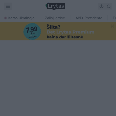
Karas Ukrainoje
Žalioji erdvė
Ačiū, Prezidente
E