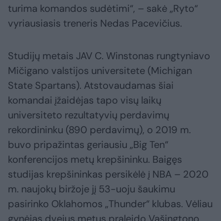
turima komandos sudėtimi“, – sakė „Ryto“
vyriausiasis treneris Nedas Pacevičius.
Studijų metais JAV C. Winstonas rungtyniavo
Mičigano valstijos universitete (Michigan
State Spartans). Atstovaudamas šiai
komandai įžaidėjas tapo visų laikų
universiteto rezultatyvių perdavimų
rekordininku (890 perdavimų), o 2019 m.
buvo pripažintas geriausiu „Big Ten“
konferencijos metų krepšininku. Baigęs
studijas krepšininkas persikėlė į NBA – 2020
m. naujokų biržoje jį 53-uoju šaukimu
pasirinko Oklahomos „Thunder“ klubas. Vėliau
gynėjas dvejus metus praleido Vašingtono