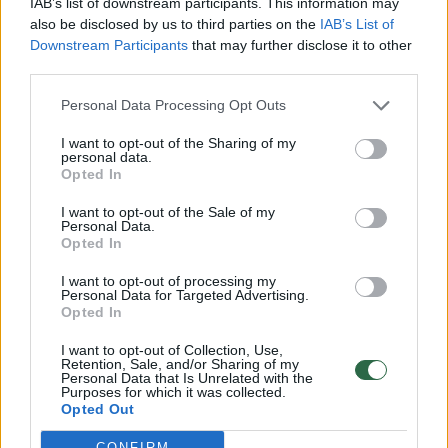
IAB’s list of downstream participants. This information may
also be disclosed by us to third parties on the
IAB’s List of
Downstream Participants
that may further disclose it to other
Vilniaus krepšinio gerbėjams šis amerikietis
third parties.
jau pažįstamas iš tarpusavio kovų aikštelėje.
Personal Data Processing Opt Outs
Atstovaudamas Emilijos Redžo „Reggiana“
klubui, C. Winstonas 2024–2025 m. sezono
I want to opt-out of the Sharing of my
personal data.
FIBA Čempionų lygos rungtynėse Vilniuje į
Opted In
„Ryto“ krepšį įmetė 26 taškus (tai buvo jo
I want to opt-out of the Sale of my
Personal Data.
asmeninis turnyro rekordas), sugriebė 4
Opted In
kamuolius bei atliko 6 rezultatyvius
I want to opt-out of processing my
perdavimus.
Personal Data for Targeted Advertising.
Opted In
I want to opt-out of Collection, Use,
Praėjusį, 2025–2026 m. sezoną, gynėjas
Retention, Sale, and/or Sharing of my
Personal Data that Is Unrelated with the
praleido Jeruzalės „Hapoel“ komandoje.
Purposes for which it was collected.
Opted Out
Europos taurės („EuroCup“) turnyre
CONFIRM