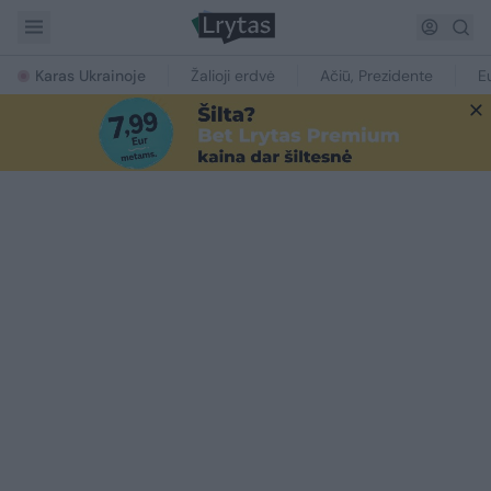
Karas Ukrainoje
Žalioji erdvė
Ačiū, Prezidente
E