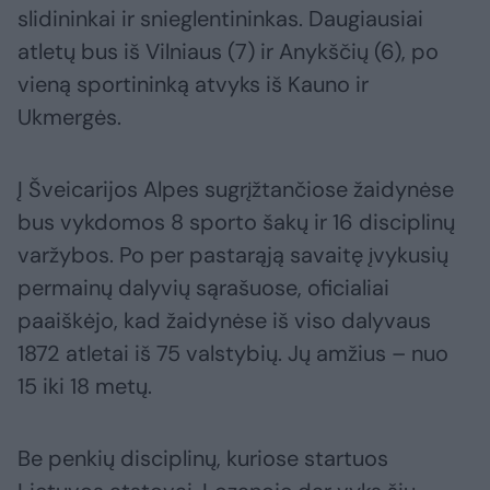
slidininkai ir snieglentininkas. Daugiausiai
atletų bus iš Vilniaus (7) ir Anykščių (6), po
vieną sportininką atvyks iš Kauno ir
Ukmergės.
Į Šveicarijos Alpes sugrįžtančiose žaidynėse
bus vykdomos 8 sporto šakų ir 16 disciplinų
varžybos. Po per pastarąją savaitę įvykusių
permainų dalyvių sąrašuose, oficialiai
paaiškėjo, kad žaidynėse iš viso dalyvaus
1872 atletai iš 75 valstybių. Jų amžius – nuo
15 iki 18 metų.
Be penkių disciplinų, kuriose startuos