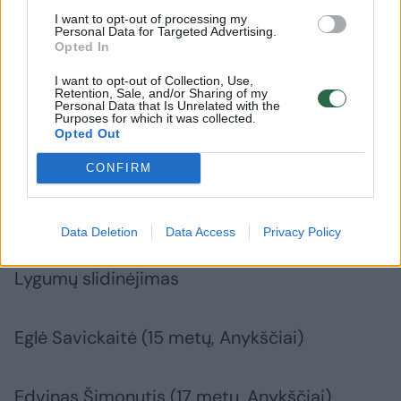
I want to opt-out of processing my
Personal Data for Targeted Advertising.
Luka Mackevičiūtė (17 metų, Anykščiai)
Opted In
I want to opt-out of Collection, Use,
Retention, Sale, and/or Sharing of my
Darius Dinda (17 metų, Ukmergė)
Personal Data that Is Unrelated with the
Purposes for which it was collected.
Opted Out
Lukas Žukauskas (16 metų, Anykščiai)
CONFIRM
Domas Jankauskas (16 metų, Anykščiai)
Data Deletion
Data Access
Privacy Policy
Lygumų slidinėjimas
Eglė Savickaitė (15 metų, Anykščiai)
Edvinas Šimonutis (17 metų, Anykščiai)