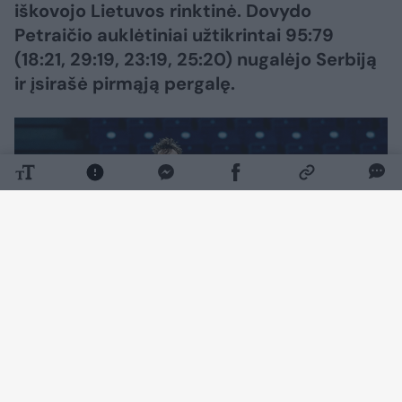
iškovojo Lietuvos rinktinė. Dovydo
Petraičio auklėtiniai užtikrintai 95:79
(18:21, 29:19, 23:19, 25:20) nugalėjo Serbiją
ir įsirašė pirmąją pergalę.
Daugiau nuotraukų (3)
Susitikimą žymiai užtikrinčiau pradėjo serbai