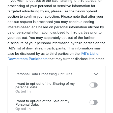
If you wish to opt-out of the sale, sharing to third parties, or
processing of your personal or sensitive information for
Pirmose istorijoje jaunimo žiemos olimpinėse
targeted advertising by us, please use the below opt-out
section to confirm your selection. Please note that after your
žaidynėse 2012 metais Insbruke (Austrija)
opt-out request is processed you may continue seeing
Lietuva turėjo 6, o 2016-aisiais Lilehameryje
interest-based ads based on personal information utilized by
us or personal information disclosed to third parties prior to
(Norvegija) – 10 jaunųjų sportininkų.
your opt-out. You may separately opt-out of the further
disclosure of your personal information by third parties on the
IAB’s list of downstream participants. This information may
Lietuvos sportininkai 2020 metų jaunimo
also be disclosed by us to third parties on the
IAB’s List of
žiemos olimpinėse žaidynėse:
Downstream Participants
that may further disclose it to other
third parties.
Biatlonas
Personal Data Processing Opt Outs
I want to opt-out of the Sharing of my
personal data.
Viktorija Augulytė (16 metų, Vilnius)
Opted In
I want to opt-out of the Sale of my
Personal Data.
Kamilė Jakubauskaitė (16 metų, Vilnius)
Opted In