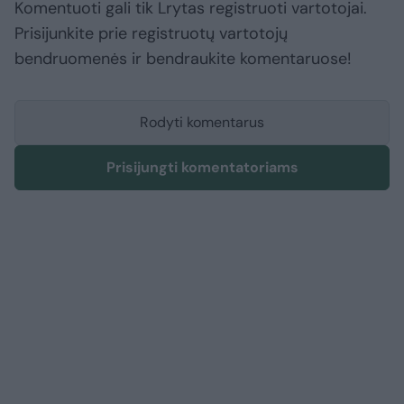
Komentuoti gali tik Lrytas registruoti vartotojai.
Prisijunkite prie registruotų vartotojų
bendruomenės ir bendraukite komentaruose!
Rodyti komentarus
Prisijungti komentatoriams