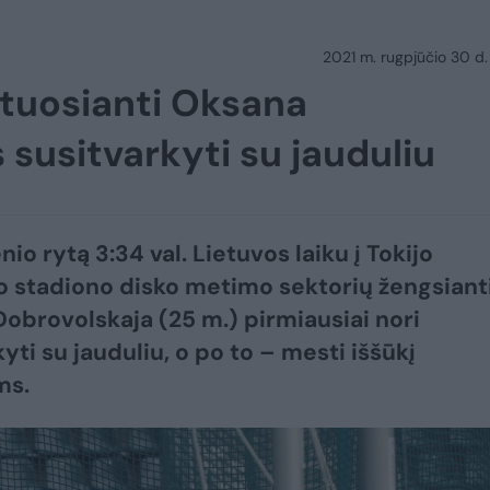
2021 m. rugpjūčio 30 d.
utuosianti Oksana
 susitvarkyti su jauduliu
io rytą 3:34 val. Lietuvos laiku į Tokijo
o stadiono disko metimo sektorių žengsiant
obrovolskaja (25 m.) pirmiausiai nori
yti su jauduliu, o po to – mesti iššūkį
ms.