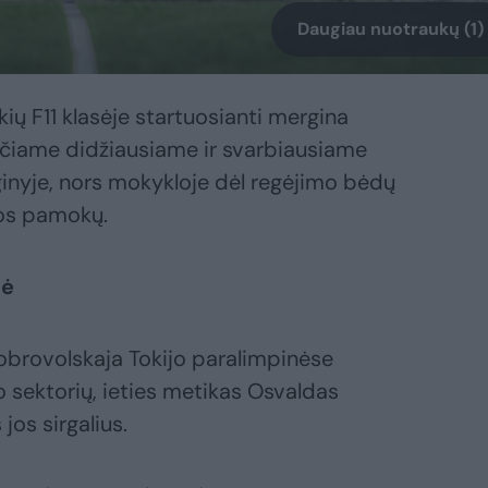
Daugiau nuotraukų (1)
ių F11 klasėje startuosianti mergina
pačiame didžiausiame ir svarbiausiame
inyje, nors mokykloje dėl regėjimo bėdų
ros pamokų.
kė
obrovolskaja Tokijo paralimpinėse
 sektorių, ieties metikas Osvaldas
jos sirgalius.