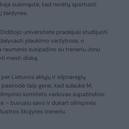
kaja susimąstė, kad norėtų sportuoti
į žaidynes.
Didžiojo universitete pradėjusi studijuoti
ė dalyvauti plaukimo varžybose, o
ma raumenis susipažino su treneriu Jonu
ti mesti diską.
per Lietuvos aklųjų ir silpnaregių
pasirodė taip gerai, kad sulaukė M.
ralimpinio komiteto vadovas supažindino
e – buvusiu savo ir dukart olimpinės
Austros Skujytės treneriu.