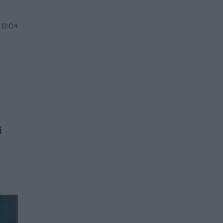
 12:04
i