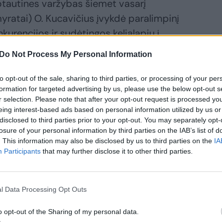
ptautines varžybas šiemet vasarį
yratai) O. Kucavičius įvykdė paralimpinį
kurencijos ir sudėtingos kelialapių į
avo bilieto į Tokiją.
Do Not Process My Personal Information
to opt-out of the sale, sharing to third parties, or processing of your per
imasis nepavydi draugei galimybės
formation for targeted advertising by us, please use the below opt-out s
žiausias jos palaikytojas ir padėjėjas.
r selection. Please note that after your opt-out request is processed y
eing interest-based ads based on personal information utilized by us or
disclosed to third parties prior to your opt-out. You may separately opt-
idynėms ir per treniruotes padeda man
losure of your personal information by third parties on the IAB’s list of
. This information may also be disclosed by us to third parties on the
IA
Tokijuje“, – patikino Oksana.
Participants
that may further disclose it to other third parties.
gėjimo negalią. F11 klasės varžybose
l Data Processing Opt Outs
paveldėjo genetinę ligą, dėl kurios jos
o opt-out of the Sharing of my personal data.