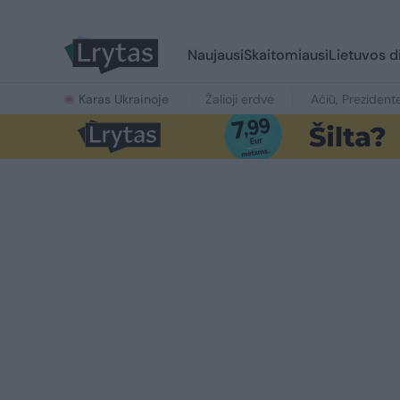
Naujausi
Skaitomiausi
Lietuvos d
Karas Ukrainoje
Žalioji erdvė
Ačiū, Prezident