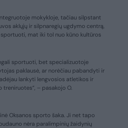
integruotoje mokykloje, tačiau silpstant
uvos aklųjų ir silpnaregių ugdymo centrą,
portuoti, mat iki tol nuo kūno kultūros
egali sportuoti, bet specializuotoje
tojas paklausė, ar norėčiau pabandyti ir
dėjau lankyti lengvosios atletikos ir
o treniruotes“, – pasakojo O.
inė Oksanos sporto šaka. Ji net tapo
oudauno nėra paralimpinių žaidynių