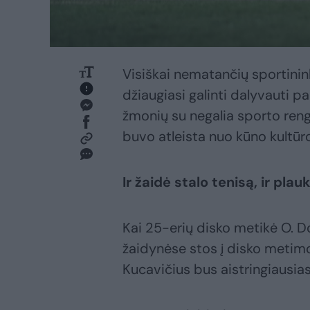
Visiškai nematančių sportinink
džiaugiasi galinti dalyvauti 
žmonių su negalia sporto reng
buvo atleista nuo kūno kultū
Ir žaidė stalo tenisą, ir plau
Kai 25-erių disko metikė O. D
žaidynėse stos į disko metimo
Kucavičius bus aistringiausias 