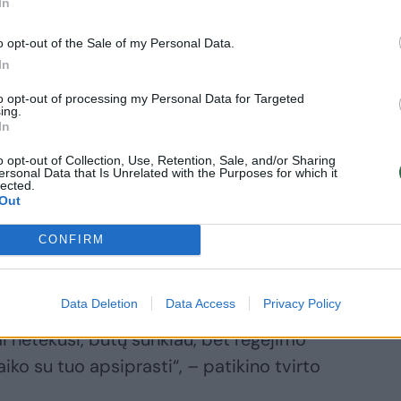
In
anos senelis, ją paveldėjo lengvaatletės
o opt-out of the Sale of my Personal Data.
ati.
In
to opt-out of processing my Personal Data for Targeted
ing.
 O. Dobrovolskaja matė vis mažiau.
In
je, kai dar skaitydavau vadovėlius,
o opt-out of Collection, Use, Retention, Sale, and/or Sharing
s, pati rašiau. Šeštoje klasėje jau
ersonal Data that Is Unrelated with the Purposes for which it
lected.
dar rašiau. Netrukus jau negalėjau ir
Out
CONFIRM
yškias spalvas metro ar dviejų atstumu.
Data Deletion
Data Access
Privacy Policy
džiaugiuosi, kad dar matau dangų ir saulę.
ai netekusi, būtų sunkiau, bet regėjimo
aiko su tuo apsiprasti“, – patikino tvirto