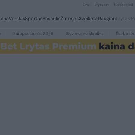
Orai
Lrytas.tv
Horoskopai
iena
Verslas
Sportas
Pasaulis
Žmonės
Sveikata
Daugiau
Lrytas 
e
Europos burės 2026
Gyvenu, ne skrolinu
Darbo ske