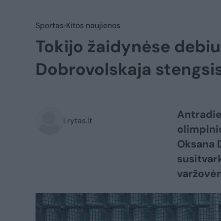
Sportas
Kitos naujienos
Tokijo žaidynėse debi
Dobrovolskaja stengsis
Antradien
Lrytas.lt
olimpini
Oksana D
susitvark
varžovė