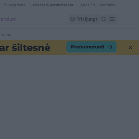
TV programa
Laikraščio prenumerata
Lrytas EN
Kontaktai
Premium
Prisijungti
lbimai