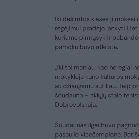
Iki dešimtos klasės ji mokėsi 
regėjimui pradėjo lankyti Liet
kuriame pirmąsyk ir pabandė s
pamokų buvo atleista.
„Iki tol maniau, kad neregiai n
mokykloje kūno kultūros moky
su džiaugsmu sutikau. Taip pra
šoudauno – aklųjų stalo tenis
Dobrovolskaja.
Šoudaunas ilgai buvo pagrind
pasaulio vicečempione. Bet š