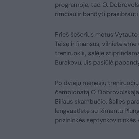
programoje, tad O. Dobrovols
rimčiau ir bandyti prasibrauti 
Prieš šešerius metus Vytauto 
Teisę ir finansus, vilnietė ėm
treniruoklių salėje stiprinda
Burakovu. Jis pasiūlė pabandy
Po dviejų mėnesių treniruočių 
čempionatą O. Dobrovolskaja 
Biliaus skambučio. Šalies pa
lengvaatletę su Rimantu Plung
prizininkės septynkovininkės 