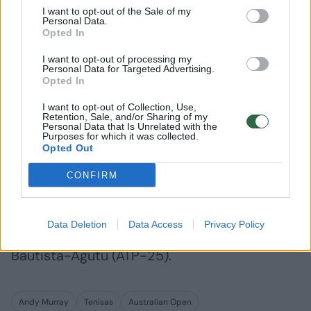
I want to opt-out of the Sale of my
Personal Data.
Opted In
I want to opt-out of processing my
Personal Data for Targeted Advertising.
LTOK Vykdomojo komiteto
Pasaulio
Opted In
posėdyje – apie mažėjančias
etape Ita
pajamas ir pagalbą
Lietuvos
I want to opt-out of Collection, Use,
Retention, Sale, and/or Sharing of my
federacijoms
pasirod
Personal Data that Is Unrelated with the
Purposes for which it was collected.
Opted Out
CONFIRM
Kitame „Australian Open“ turnyro etape
Data Deletion
Data Access
Privacy Policy
A.Murray susikaus su ispanu Roberto
Bautista-Agutu (ATP-25).
Andy Murray
Tenisas
Australian Open