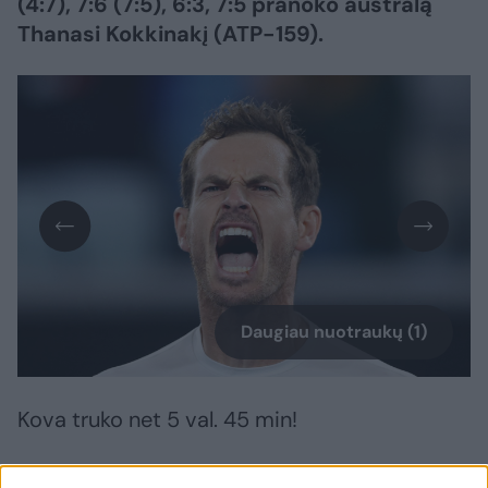
(4:7), 7:6 (7:5), 6:3, 7:5 pranoko australą
Thanasi Kokkinakį (ATP-159).
Daugiau nuotraukų (1)
Kova truko net 5 val. 45 min!