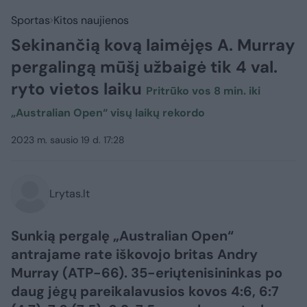
Sportas
Kitos naujienos
Sekinančią kovą laimėjęs A. Murray
pergalingą mūšį užbaigė tik 4 val.
ryto vietos laiku
Pritrūko vos 8 min. iki
„Australian Open“ visų laikų rekordo
2023 m. sausio 19 d. 17:28
Lrytas.lt
Sunkią pergalę „Australian Open“
antrajame rate iškovojo britas Andry
Murray (ATP-66). 35-eriųtenisininkas po
daug jėgų pareikalavusios kovos 4:6, 6:7