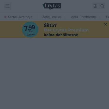
Karas Ukrainoje
Žalioji erdvė
Ačiū, Prezidente
E