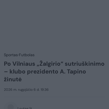
Sportas
Futbolas
Po Vilniaus „Žalgirio“ sutriuškinimo
– klubo prezidento A. Tapino
žinutė
2026 m. rugpjūčio 6 d. 19:36
Lrytas.lt