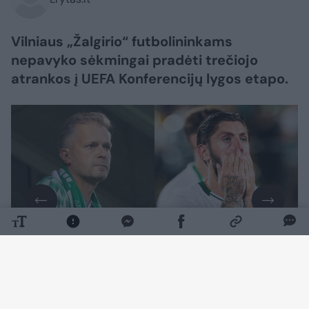
Vilniaus „Žalgirio“ futbolininkams
nepavyko sėkmingai pradėti trečiojo
atrankos į UEFA Konferencijų lygos etapo.
Daugiau nuotraukų (1)